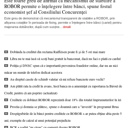
Este foarte greu de afirmat că mecanismul de stabilire a
ROBOR permite o înțelegere între bănci, spune fostul
economist șef al Consiliului Concurenței
Este greu de demonstrat că mecanismul transparent de stabilire a ROBOR, prin
afișarea cotațiilor în perioada de fixing, permite o înțelegere între bănci (cartel) pentru
majorarea dobânzilor, după cum susține...
detalii
Dobânda la creditul din reclama Raiffeisen poate fi și de 5 ori mai mare
Libra nu te mai lasă să scoți bani gratuit la bancomat, dacă nu faci o plată cu cardul
Poliția și DNSC spun că e importantă prevenirea fraudelor online, dar nu au nici
măcar un număr de telefon dedicat acestora
Au dreptul casele de schimb valutar să-mi refuze bancnote euro vechi?
Am plătit rata la credit în avans, însă banca m-a amenințat cu raportarea la Biroul de
Credit, pentru că am poprire (actualizat)
Creditele cu dobânzi ROBOR reprezintă doar 18% din totalul împrumuturilor în lei
Prostia și domnia se plătesc, spune o doamnă care a "investit" în programul Brua
Despăgubirile de la bănci pentru creditele cu ROBOR s-ar putea obține abia peste 5
ani; exemplu de calcul al unui potențial prejudiciu
BCR a vorbit "pe șleau" cu oamenii despre ROBOR