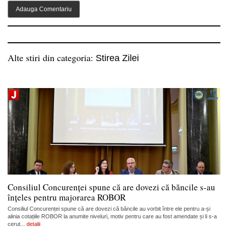
Alte stiri din categoria:
Stirea Zilei
Consiliul Concurenței spune că are dovezi că băncile s-au
înțeles pentru majorarea ROBOR
Consiliul Concurenței spune că are dovezi că băncile au vorbit între ele pentru a-și
alinia cotațiile ROBOR la anumite niveluri, motiv pentru care au fost amendate și li s-a
cerut...
detalii