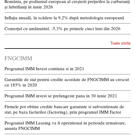
România, pe podiumul european al creșterii prețurilor la carburanți
și lubrifianți în iunie 2026
Inflația anuală, în scădere la 9,2% după metodologia europeană
Comerțul cu amănuntul, -5,3% pe primele cinci luni din 2026
Toate stirile
FNGCIMM
Programul IMM Invest continua si in 2021
Garantiile de stat pentru credite acordate de FNGCIMM au crescut
cu 185% in 2020
Programul IMM invest se prelungeste pana in 30 iunie 2021
Firmele pot obtine credite bancare garantate si subventionate de
stat, pe baza facturilor (factoring), prin programul IMM Factor
Programul IMM Leasing va fi operational in perioada urmatoare,
anunta FNGCIMM