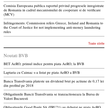
Comisia Europeana publica raportul privind progresele inregistrate
de Romania in cadrul mecanismului de cooperare si de verificare
(MCV)
Infringements: Commission refers Greece, Ireland and Romania to
the Court of Justice for not implementing anti-money laundering
rules
Toate stirile
Noutati BVB
BET AeRO, primul indice pentru piata AeRO, la BVB
Laptaria cu Caimac s-a listat pe piata AeRO a BVB
Banca Transilvania plateste un dividend brut pe actiune de 0,17 lei
din profitul pe 2018
Obligatiunile Bancii Transilvania se tranzactioneaza la Bursa de
Valori Bucuresti
Obligatiunile Good Pople SA (FRU21) au debutat pe piata AeRO