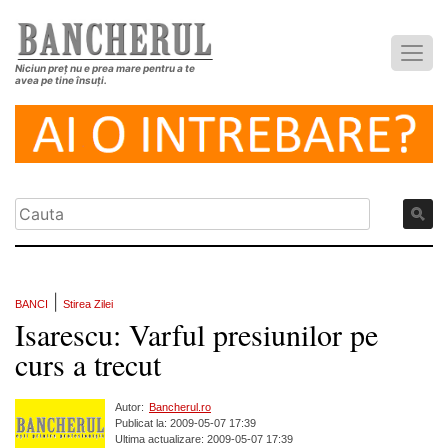
Niciun preț nu e prea mare pentru a te
avea pe tine însuți.
|
BANCI
Stirea Zilei
Isarescu: Varful presiunilor pe
curs a trecut
Autor:
Bancherul.ro
Publicat la: 2009-05-07 17:39
Ultima actualizare: 2009-05-07 17:39