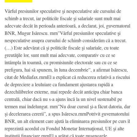
Vârful presiunilor speculative şi nespeculative ale cursului de
schimb a trecut, iar politicile fiscale şi salariale sunt mult mai
adecvate decât în perioada anterioară, a declarat, joi, guvernatorul
BNR, Mugur Isărescu. rnrn”Vârful presiunilor speculative şi
nespeculative asupra cursului de schimb considerăm că a trecut.
(…) Este adevărat că şi politicile fiscale şi salariale, cu toate
greutăţile lor, sunt mult mai adecvate, comparativ cu ce se
întâmpla în toamnă, cu promisiunile electorale sau cu ce se
prefigura, hai să spunem, în luna decembrie”, a afirmat Isărescu,
citat de Mediafax.rnrnEl a explicat că reducerea relativă a riscului
de depreciere a leuluiare ca fundament ajustarea rapidă a
dezechilibrelor externe, mai repede decât anticipa chiar banca
centrală, chiar dacă nu s-a ajuns încă la un nivel sustenabil pe
termen mai îndelungat. rnrn”Nu doar cursul şi-a făcut datoria, dar
şi decelerarea cererii”, a spus Isărescu.rnrnPotrivit guvernatorului
BNR, un alt element care ajută la eliminarea presiunilor pe curs îl
reprezintă acordul cu Fondul Monetar Internaţional, UE şi alte
instituţii financiare.rnrnEl a arătat că toate prognozele