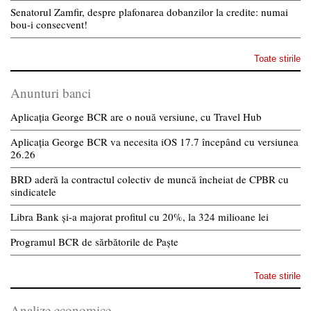
Senatorul Zamfir, despre plafonarea dobanzilor la credite: numai
bou-i consecvent!
Toate stirile
Anunturi banci
Aplicația George BCR are o nouă versiune, cu Travel Hub
Aplicația George BCR va necesita iOS 17.7 începând cu versiunea
26.26
BRD aderă la contractul colectiv de muncă încheiat de CPBR cu
sindicatele
Libra Bank și-a majorat profitul cu 20%, la 324 milioane lei
Programul BCR de sărbătorile de Paște
Toate stirile
Analize economice