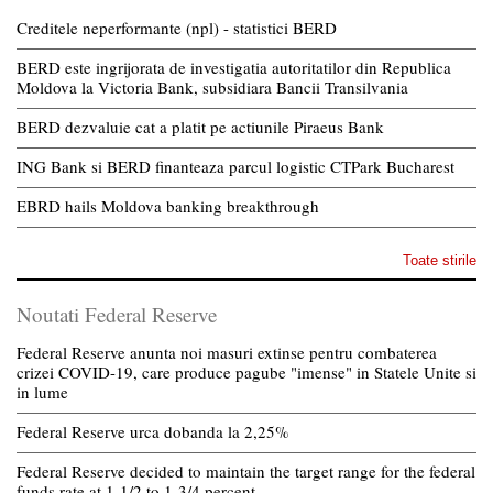
Creditele neperformante (npl) - statistici BERD
BERD este ingrijorata de investigatia autoritatilor din Republica
Moldova la Victoria Bank, subsidiara Bancii Transilvania
BERD dezvaluie cat a platit pe actiunile Piraeus Bank
ING Bank si BERD finanteaza parcul logistic CTPark Bucharest
EBRD hails Moldova banking breakthrough
Toate stirile
Noutati Federal Reserve
Federal Reserve anunta noi masuri extinse pentru combaterea
crizei COVID-19, care produce pagube "imense" in Statele Unite si
in lume
Federal Reserve urca dobanda la 2,25%
Federal Reserve decided to maintain the target range for the federal
funds rate at 1-1/2 to 1-3/4 percent