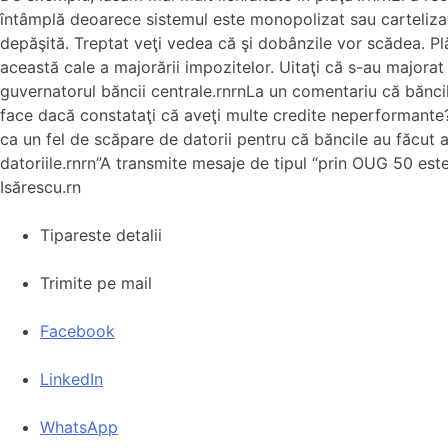
întâmplă deoarece sistemul este monopolizat sau cartelizat.
depăşită. Treptat veţi vedea că şi dobânzile vor scădea. Pl
această cale a majorării impozitelor. Uitaţi că s-au majorat 
guvernatorul băncii centrale.rnrnLa un comentariu că bănci
face dacă constataţi că aveţi multe credite neperformante
ca un fel de scăpare de datorii pentru că băncile au făcut 
datoriile.rnrn”A transmite mesaje de tipul “prin OUG 50 est
Isărescu.rn
Tipareste detalii
Trimite pe mail
Facebook
LinkedIn
WhatsApp