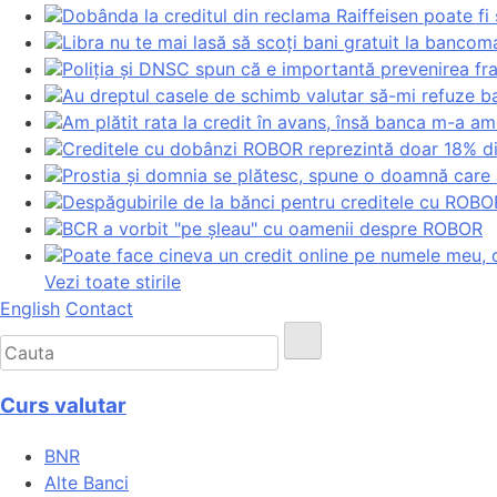
Dobânda la creditul din reclama Raiffeisen poate fi 
Libra nu te mai lasă să scoți bani gratuit la bancom
Poliția și DNSC spun că e importantă prevenirea fra
Au dreptul casele de schimb valutar să-mi refuze b
Am plătit rata la credit în avans, însă banca m-a am
Creditele cu dobânzi ROBOR reprezintă doar 18% din 
Prostia și domnia se plătesc, spune o doamnă care a
Despăgubirile de la bănci pentru creditele cu ROBOR
BCR a vorbit "pe șleau" cu oamenii despre ROBOR
Poate face cineva un credit online pe numele meu, d
Vezi toate stirile
English
Contact
Curs valutar
BNR
Alte Banci