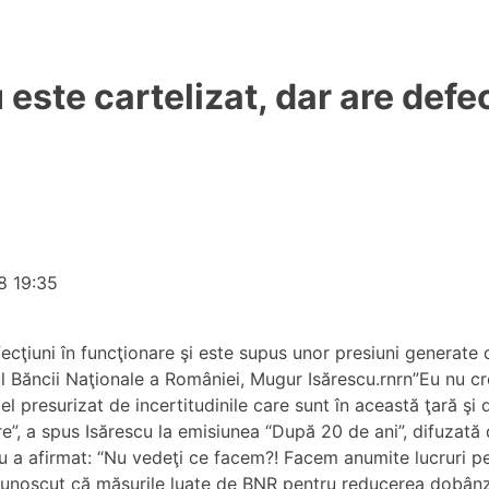
este cartelizat, dar are defec
8 19:35
ţiuni în funcţionare şi este supus unor presiuni generate de 
rul Băncii Naţionale a României, Mugur Isărescu.rnrn”Eu nu cr
el presurizat de incertitudinile care sunt în această ţară şi 
re”, a spus Isărescu la emisiunea “După 20 de ani”, difuzată
 a afirmat: “Nu vedeţi ce facem?! Facem anumite lucruri pent
recunoscut că măsurile luate de BNR pentru reducerea dobânz