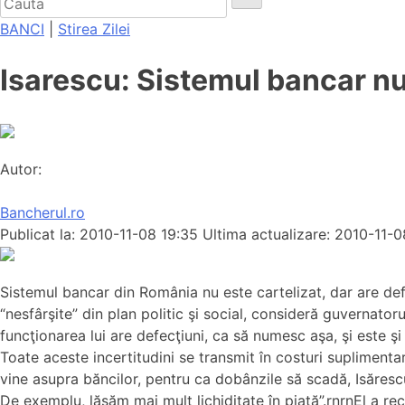
BANCI
|
Stirea Zilei
Isarescu: Sistemul bancar nu 
Autor:
Bancherul.ro
Publicat la: 2010-11-08 19:35
Ultima actualizare: 2010-11-0
Sistemul bancar din România nu este cartelizat, dar are defec
“nesfârşite” din plan politic şi social, consideră guvernato
funcţionarea lui are defecţiuni, ca să numesc aşa, şi este şi 
Toate aceste incertitudini se transmit în costuri suplimenta
vine asupra băncilor, pentru ca dobânzile să scadă, Isărescu
De exemplu, lăsăm mai mult lichiditate în piaţă”.rnrnEl a 