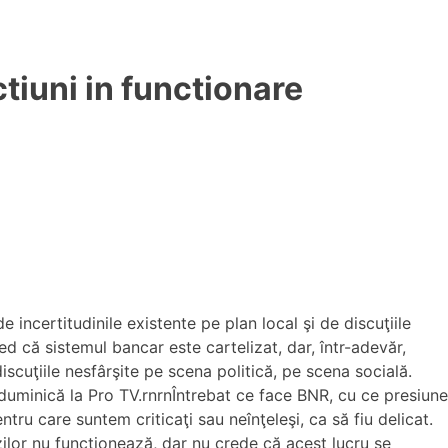
tiuni in functionare
incertitudinile existente pe plan local şi de discuţiile
ed că sistemul bancar este cartelizat, dar, într-adevăr,
discuţiile nesfârşite pe scena politică, pe scena socială.
 duminică la Pro TV.rnrnÎntrebat ce face BNR, cu ce presiune
ru care suntem criticaţi sau neînţeleşi, ca să fiu delicat.
ilor nu funcţionează, dar nu crede că acest lucru se