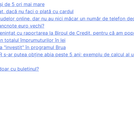
și de 5 ori mai mare
at, dacă nu faci o plată cu cardul
udelor online, dar nu au nici măcar un număr de telefon de
ancnote euro vechi?
enințat cu raportarea la Biroul de Credit, pentru că am popr
totalul împrumuturilor în lei
 "investit" în programul Brua
 s-ar putea obține abia peste 5 ani; exemplu de calcul al un
oar cu buletinul?