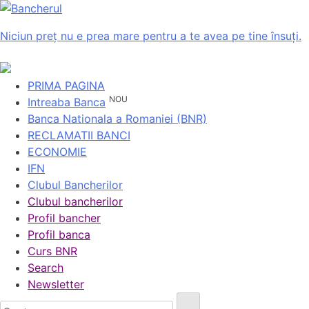
Niciun preț nu e prea mare pentru a te avea pe tine însuți.
PRIMA PAGINA
NOU
Intreaba Banca
Banca Nationala a Romaniei (BNR)
RECLAMATII BANCI
ECONOMIE
IFN
Clubul Bancherilor
Clubul bancherilor
Profil bancher
Profil banca
Curs BNR
Search
Newsletter