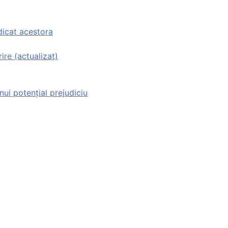
dicat acestora
ire (actualizat)
ui potențial prejudiciu