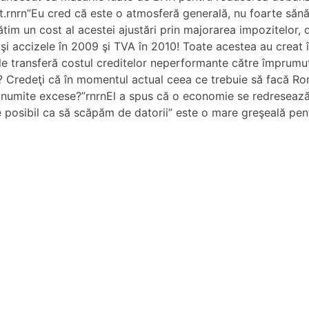
rnrn”Eu cred că este o atmosferă generală, nu foarte sănăto
ătim un cost al acestei ajustări prin majorarea impozitelor
şi accizele în 2009 şi TVA în 2010! Toate acestea au creat înt
le transferă costul creditelor neperformante către împrumut
? Credeţi că în momentul actual ceea ce trebuie să facă Ro
anumite excese?”rnrnEl a spus că o economie se redresează p
e posibil ca să scăpăm de datorii” este o mare greşeală pen