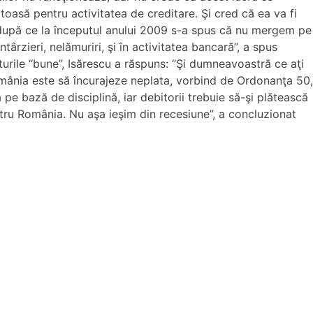
asă pentru activitatea de creditare. Şi cred că ea va fi
, după ce la începutul anului 2009 s-a spus că nu mergem pe
ârzieri, nelămuriri, şi în activitatea bancară”, a spus
urile “bune”, Isărescu a răspuns: “Şi dumneavoastră ce aţi
mânia este să încurajeze neplata, vorbind de Ordonanţa 50,
e bază de disciplină, iar debitorii trebuie să-şi plătească
tru România. Nu aşa ieşim din recesiune”, a concluzionat