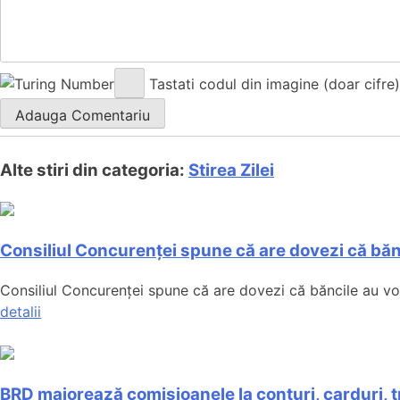
Tastati codul din imagine (doar cifre)
Alte stiri din categoria:
Stirea Zilei
Consiliul Concurenței spune că are dovezi că bă
Consiliul Concurenței spune că are dovezi că băncile au vorbi
detalii
BRD majorează comisioanele la conturi, carduri, tr