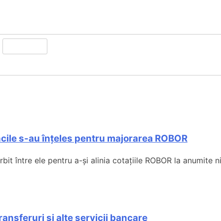
ncile s-au înțeles pentru majorarea ROBOR
t între ele pentru a-și alinia cotațiile ROBOR la anumite niv
ansferuri și alte servicii bancare