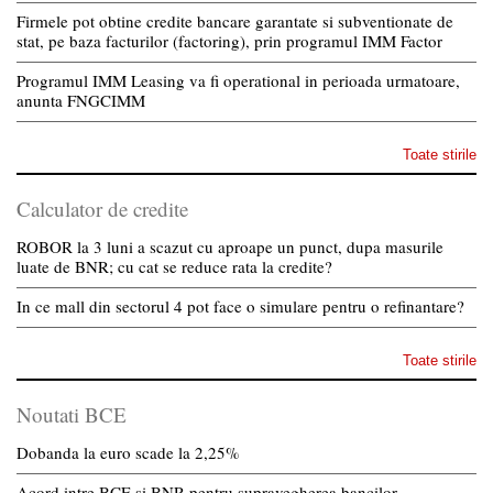
Firmele pot obtine credite bancare garantate si subventionate de
stat, pe baza facturilor (factoring), prin programul IMM Factor
Programul IMM Leasing va fi operational in perioada urmatoare,
anunta FNGCIMM
Toate stirile
Calculator de credite
ROBOR la 3 luni a scazut cu aproape un punct, dupa masurile
luate de BNR; cu cat se reduce rata la credite?
In ce mall din sectorul 4 pot face o simulare pentru o refinantare?
Toate stirile
Noutati BCE
Dobanda la euro scade la 2,25%
Acord intre BCE si BNR pentru supravegherea bancilor