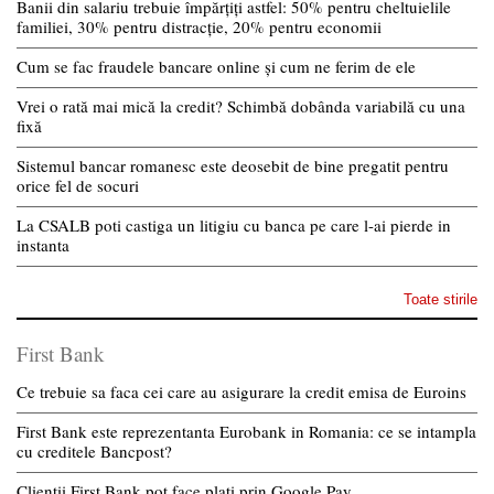
Banii din salariu trebuie împărțiți astfel: 50% pentru cheltuielile
familiei, 30% pentru distracție, 20% pentru economii
Cum se fac fraudele bancare online și cum ne ferim de ele
Vrei o rată mai mică la credit? Schimbă dobânda variabilă cu una
fixă
Sistemul bancar romanesc este deosebit de bine pregatit pentru
orice fel de socuri
La CSALB poti castiga un litigiu cu banca pe care l-ai pierde in
instanta
Toate stirile
First Bank
Ce trebuie sa faca cei care au asigurare la credit emisa de Euroins
First Bank este reprezentanta Eurobank in Romania: ce se intampla
cu creditele Bancpost?
Clientii First Bank pot face plati prin Google Pay