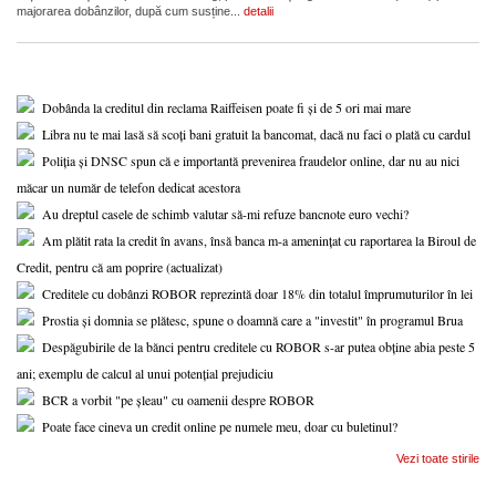
majorarea dobânzilor, după cum susține...
detalii
Dobânda la creditul din reclama Raiffeisen poate fi și de 5 ori mai mare
Libra nu te mai lasă să scoți bani gratuit la bancomat, dacă nu faci o plată cu cardul
Poliția și DNSC spun că e importantă prevenirea fraudelor online, dar nu au nici
măcar un număr de telefon dedicat acestora
Au dreptul casele de schimb valutar să-mi refuze bancnote euro vechi?
Am plătit rata la credit în avans, însă banca m-a amenințat cu raportarea la Biroul de
Credit, pentru că am poprire (actualizat)
Creditele cu dobânzi ROBOR reprezintă doar 18% din totalul împrumuturilor în lei
Prostia și domnia se plătesc, spune o doamnă care a "investit" în programul Brua
Despăgubirile de la bănci pentru creditele cu ROBOR s-ar putea obține abia peste 5
ani; exemplu de calcul al unui potențial prejudiciu
BCR a vorbit "pe șleau" cu oamenii despre ROBOR
Poate face cineva un credit online pe numele meu, doar cu buletinul?
Vezi toate stirile