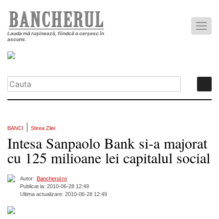
Lauda mă rușinează, fiindcă o cerșesc în
ascuns.
|
BANCI
Stirea Zilei
Intesa Sanpaolo Bank si-a majorat
cu 125 milioane lei capitalul social
Autor:
Bancherul.ro
Publicat la: 2010-06-28 12:49
Ultima actualizare: 2010-06-28 12:49