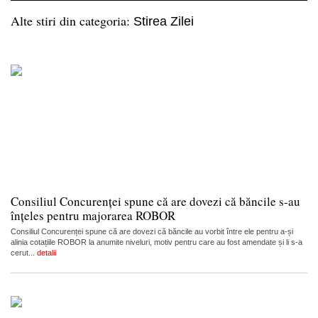
Alte stiri din categoria:
Stirea Zilei
Consiliul Concurenței spune că are dovezi că băncile s-au
înțeles pentru majorarea ROBOR
Consiliul Concurenței spune că are dovezi că băncile au vorbit între ele pentru a-și
alinia cotațiile ROBOR la anumite niveluri, motiv pentru care au fost amendate și li s-a
cerut...
detalii