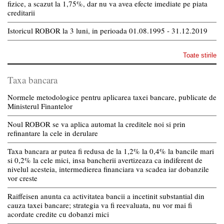
fizice, a scazut la 1,75%, dar nu va avea efecte imediate pe piata
creditarii
Istoricul ROBOR la 3 luni, in perioada 01.08.1995 - 31.12.2019
Toate stirile
Taxa bancara
Normele metodologice pentru aplicarea taxei bancare, publicate de
Ministerul Finantelor
Noul ROBOR se va aplica automat la creditele noi si prin
refinantare la cele in derulare
Taxa bancara ar putea fi redusa de la 1,2% la 0,4% la bancile mari
si 0,2% la cele mici, insa bancherii avertizeaza ca indiferent de
nivelul acesteia, intermedierea financiara va scadea iar dobanzile
vor creste
Raiffeisen anunta ca activitatea bancii a incetinit substantial din
cauza taxei bancare; strategia va fi reevaluata, nu vor mai fi
acordate credite cu dobanzi mici