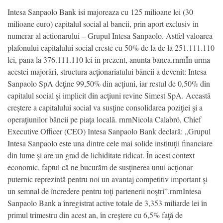
Intesa Sanpaolo Bank isi majoreaza cu 125 milioane lei (30
milioane euro) capitalul social al bancii, prin aport exclusiv in
numerar al actionarului – Grupul Intesa Sanpaolo. Astfel valoarea
plafonului capitalului social creste cu 50% de la de la 251.111.110
lei, pana la 376.111.110 lei in prezent, anunta banca.rnrnÎn urma
acestei majorări, structura acţionariatului băncii a devenit: Intesa
Sanpaolo SpA deţine 99,50% din acţiuni, iar restul de 0,50% din
capitalul social şi implicit din acţiuni revine Simest SpA. Această
creștere a capitalului social va susţine consolidarea poziţiei şi a
operaţiunilor băncii pe piaţa locală. rnrnNicola Calabró, Chief
Executive Officer (CEO) Intesa Sanpaolo Bank declară: „Grupul
Intesa Sanpaolo este una dintre cele mai solide instituţii financiare
din lume şi are un grad de lichiditate ridicat. În acest context
economic, faptul că ne bucurăm de susţinerea unui acţionar
puternic reprezintă pentru noi un avantaj competitiv important şi
un semnal de încredere pentru toţi partenerii noştri”.rnrnIntesa
Sanpaolo Bank a înregistrat active totale de 3,353 miliarde lei în
primul trimestru din acest an, în creştere cu 6,5% faţă de