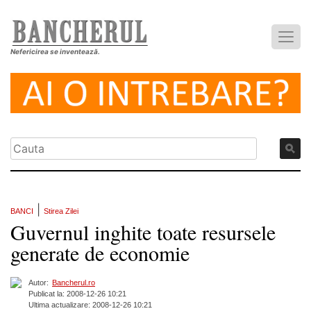
Nefericirea se inventează.
|
BANCI
Stirea Zilei
Guvernul inghite toate resursele
generate de economie
Autor:
Bancherul.ro
Publicat la: 2008-12-26 10:21
Ultima actualizare: 2008-12-26 10:21