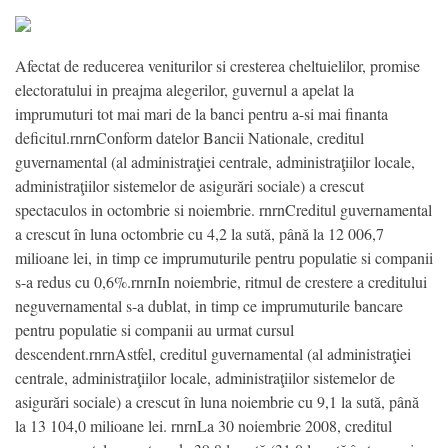
Afectat de reducerea veniturilor si cresterea cheltuielilor, promise
electoratului in preajma alegerilor, guvernul a apelat la
imprumuturi tot mai mari de la banci pentru a-si mai finanta
deficitul.rnrnConform datelor Bancii Nationale, creditul
guvernamental (al administraţiei centrale, administraţiilor locale,
administraţiilor sistemelor de asigurări sociale) a crescut
spectaculos in octombrie si noiembrie. rnrnCreditul guvernamental
a crescut în luna octombrie cu 4,2 la sută, până la 12 006,7
milioane lei, in timp ce imprumuturile pentru populatie si companii
s-a redus cu 0,6%.rnrnIn noiembrie, ritmul de crestere a creditului
neguvernamental s-a dublat, in timp ce imprumuturile bancare
pentru populatie si companii au urmat cursul
descendent.rnrnAstfel, creditul guvernamental (al administraţiei
centrale, administraţiilor locale, administraţiilor sistemelor de
asigurări sociale) a crescut în luna noiembrie cu 9,1 la sută, până
la 13 104,0 milioane lei. rnrnLa 30 noiembrie 2008, creditul