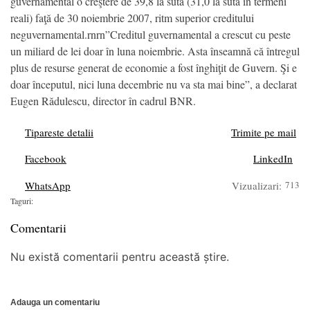
guvernamental o creştere de 39,8 la sută (31,0 la sută în termeni
reali) faţă de 30 noiembrie 2007, ritm superior creditului
neguvernamental.rnrn”Creditul guvernamental a crescut cu peste
un miliard de lei doar în luna noiembrie. Asta înseamnă că întregul
plus de resurse generat de economie a fost înghiţit de Guvern. Şi e
doar începutul, nici luna decembrie nu va sta mai bine”, a declarat
Eugen Rădulescu, director în cadrul BNR.
Tipareste detalii
Trimite pe mail
Facebook
LinkedIn
WhatsApp
Vizualizari:
713
Taguri:
Comentarii
Nu există comentarii pentru această știre.
Adauga un comentariu