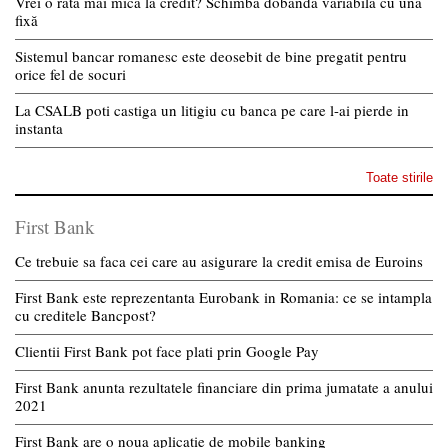
Vrei o rată mai mică la credit? Schimbă dobânda variabilă cu una
fixă
Sistemul bancar romanesc este deosebit de bine pregatit pentru
orice fel de socuri
La CSALB poti castiga un litigiu cu banca pe care l-ai pierde in
instanta
Toate stirile
First Bank
Ce trebuie sa faca cei care au asigurare la credit emisa de Euroins
First Bank este reprezentanta Eurobank in Romania: ce se intampla
cu creditele Bancpost?
Clientii First Bank pot face plati prin Google Pay
First Bank anunta rezultatele financiare din prima jumatate a anului
2021
First Bank are o noua aplicatie de mobile banking