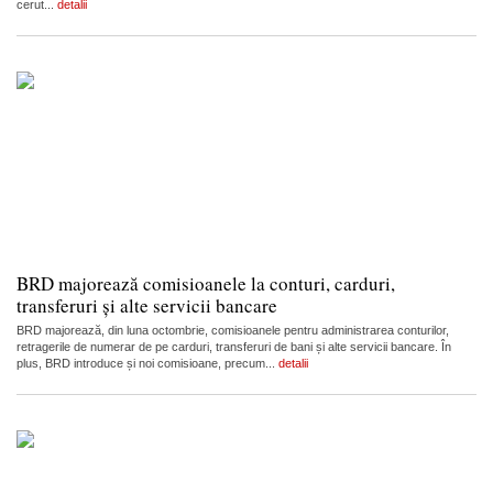
cerut...
detalii
BRD majorează comisioanele la conturi, carduri,
transferuri și alte servicii bancare
BRD majorează, din luna octombrie, comisioanele pentru administrarea conturilor,
retragerile de numerar de pe carduri, transferuri de bani și alte servicii bancare. În
plus, BRD introduce și noi comisioane, precum...
detalii