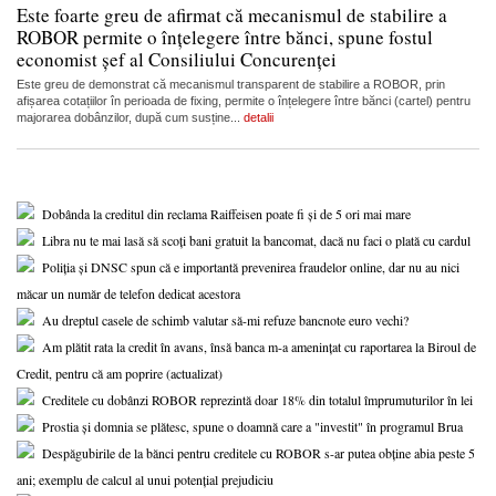
Este foarte greu de afirmat că mecanismul de stabilire a
ROBOR permite o înțelegere între bănci, spune fostul
economist șef al Consiliului Concurenței
Este greu de demonstrat că mecanismul transparent de stabilire a ROBOR, prin
afișarea cotațiilor în perioada de fixing, permite o înțelegere între bănci (cartel) pentru
majorarea dobânzilor, după cum susține...
detalii
Dobânda la creditul din reclama Raiffeisen poate fi și de 5 ori mai mare
Libra nu te mai lasă să scoți bani gratuit la bancomat, dacă nu faci o plată cu cardul
Poliția și DNSC spun că e importantă prevenirea fraudelor online, dar nu au nici
măcar un număr de telefon dedicat acestora
Au dreptul casele de schimb valutar să-mi refuze bancnote euro vechi?
Am plătit rata la credit în avans, însă banca m-a amenințat cu raportarea la Biroul de
Credit, pentru că am poprire (actualizat)
Creditele cu dobânzi ROBOR reprezintă doar 18% din totalul împrumuturilor în lei
Prostia și domnia se plătesc, spune o doamnă care a "investit" în programul Brua
Despăgubirile de la bănci pentru creditele cu ROBOR s-ar putea obține abia peste 5
ani; exemplu de calcul al unui potențial prejudiciu