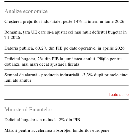
Analize economice
Creșterea prețurilor industriale, peste 14% la intern în iunie 2026
România, țara UE care și-a ajustat cel mai mult deficitul bugetar în
T1 2026
Datoria publică, 60,2% din PIB pe date operative, în aprilie 2026
Deficitul bugetar, 2% din PIB la jumătatea anului. Plățile pentru
dobânzi, mai mari decât ajustarea fiscală
Semnal de alarmă - producția industrială, -3,3% după primele cinci
luni ale anului
Toate stirile
Ministerul Finantelor
Deficitul bugetar s-a redus la 2% din PIB
Măsuri pentru accelerarea absorbției fondurilor europene