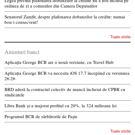
Legea privind plafonarea dobanzilor la credite nu a fost inclusa pe
ordinea de zi a comisiilor din Camera Deputatilor
Senatorul Zamfir, despre plafonarea dobanzilor la credite: numai
bou-i consecvent!
Toate stirile
Anunturi banci
Aplicația George BCR are o nouă versiune, cu Travel Hub
Aplicația George BCR va necesita iOS 17.7 începând cu versiunea
26.26
BRD aderă la contractul colectiv de muncă încheiat de CPBR cu
sindicatele
Libra Bank și-a majorat profitul cu 20%, la 324 milioane lei
Programul BCR de sărbătorile de Paște
Toate stirile