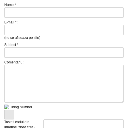
Nume *:
E-mail *:
(nu se afiseaza pe site)
Subiect *:
Comentariu:
Tastati codul din
imagine (doar cifre)