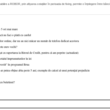
lire a ROBOR, prin afișarea cotațiilor în perioada de fixing, permite o înțelegere între bănci
e 5 ori mai mare
că nu faci o plată cu cardul
or online, dar nu au nici măcar un număr de telefon dedicat acestora
ote euro vechi?
at cu raportarea la Biroul de Credit, pentru că am poprire (actualizat)
talul împrumuturilor în lei
nvestit" în programul Brua
r putea obține abia peste 5 ani; exemplu de calcul al unui potențial prejudiciu
cu buletinul?