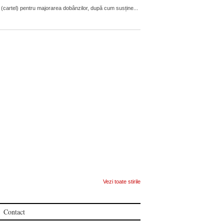
 (cartel) pentru majorarea dobânzilor, după cum susține...
Vezi toate stirile
Contact