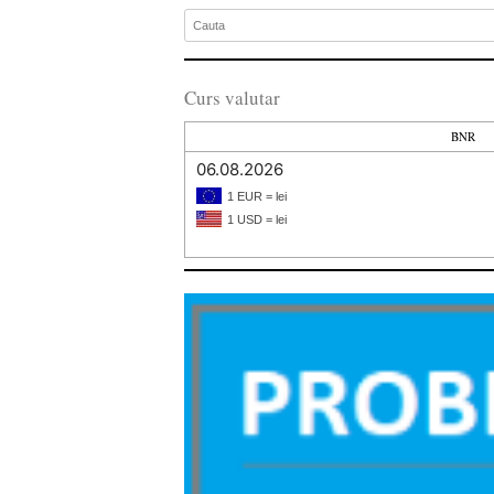
Curs valutar
BNR
06.08.2026
1 EUR = lei
1 USD = lei