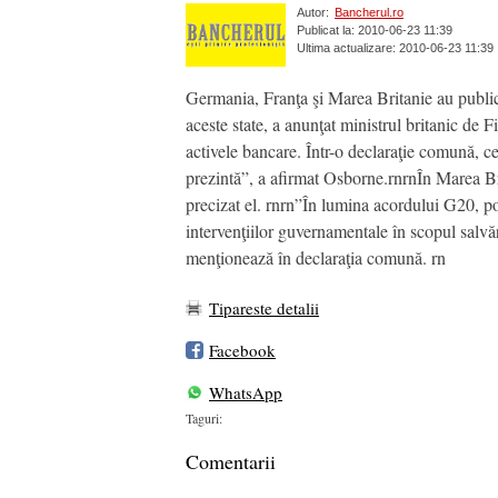
Autor:
Bancherul.ro
Publicat la: 2010-06-23 11:39
Ultima actualizare: 2010-06-23 11:39
Germania, Franţa şi Marea Britanie au publica
aceste state, a anunţat ministrul britanic de
activele bancare. Într-o declaraţie comună, cel
prezintă”, a afirmat Osborne.rnrnÎn Marea Brit
precizat el. rnrn”În lumina acordului G20, potr
intervenţiilor guvernamentale în scopul salvă
menţionează în declaraţia comună. rn
Tipareste detalii
Facebook
WhatsApp
Taguri:
Comentarii