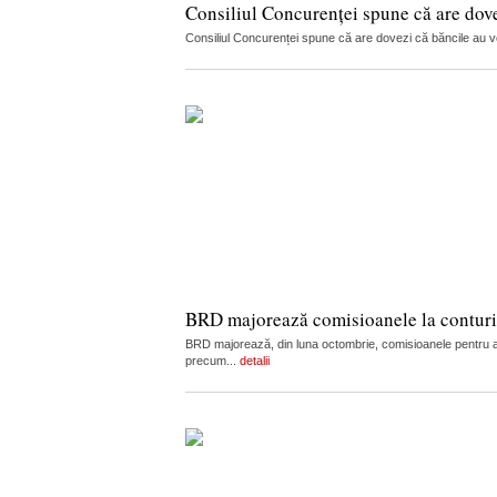
Consiliul Concurenței spune că are dov
Consiliul Concurenței spune că are dovezi că băncile au vorb
BRD majorează comisioanele la conturi, c
BRD majorează, din luna octombrie, comisioanele pentru admi
precum...
detalii