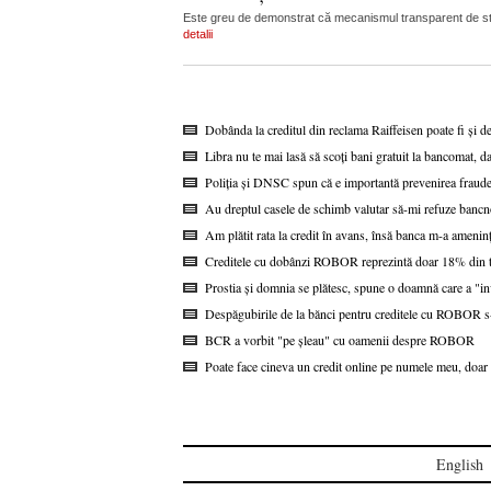
Este greu de demonstrat că mecanismul transparent de stabi
detalii
Dobânda la creditul din reclama Raiffeisen poate fi și d
Libra nu te mai lasă să scoți bani gratuit la bancomat, da
Poliția și DNSC spun că e importantă prevenirea fraudel
Au dreptul casele de schimb valutar să-mi refuze bancn
Am plătit rata la credit în avans, însă banca m-a ameninț
Creditele cu dobânzi ROBOR reprezintă doar 18% din to
Prostia și domnia se plătesc, spune o doamnă care a "i
Despăgubirile de la bănci pentru creditele cu ROBOR s-a
BCR a vorbit "pe șleau" cu oamenii despre ROBOR
Poate face cineva un credit online pe numele meu, doar 
English