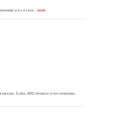
amendate și li s-a cerut...
detalii
ii bancare. În plus, BRD introduce și noi comisioane,