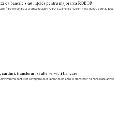
ezi că băncile s-au înțeles pentru majorarea ROBOR
it între ele pentru a-și alinia cotațiile ROBOR la anumite niveluri, motiv pentru care au fost 
arduri, transferuri și alte servicii bancare
nistrarea conturilor, retragerile de numerar de pe carduri, transferuri de bani și alte servic