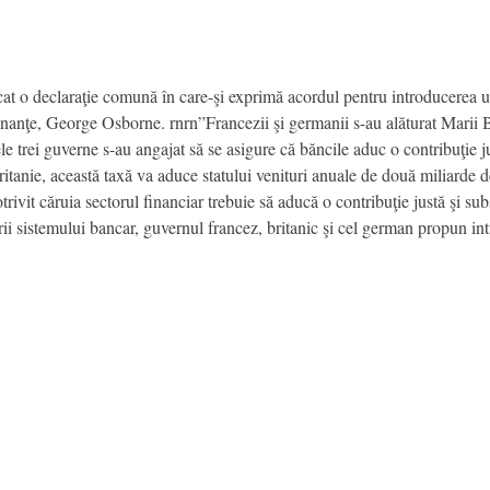
t o declaraţie comună în care-şi exprimă acordul pentru introducerea une
 Finanţe, George Osborne. rnrn”Francezii şi germanii s-au alăturat Marii 
e trei guverne s-au angajat să se asigure că băncile aduc o contribuţie jus
anie, această taxă va aduce statului venituri anuale de două miliarde de 
ivit căruia sectorul financiar trebuie să aducă o contribuţie justă şi subs
rii sistemului bancar, guvernul francez, britanic şi cel german propun in