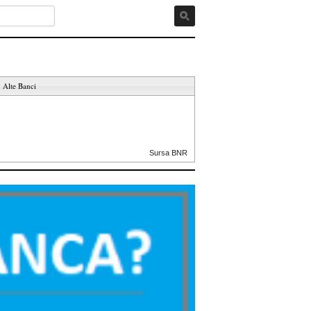
Alte Banci
Sursa BNR