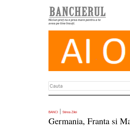
Niciun preț nu e prea mare pentru a te
avea pe tine însuți.
|
BANCI
Stirea Zilei
Germania, Franta si Ma