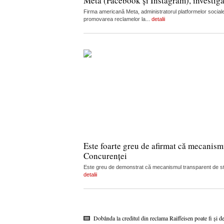
Meta (Facebook și Instagram), investiga
Firma americană Meta, administratorul platformelor sociale
promovarea reclamelor la...
detalii
Este foarte greu de afirmat că mecanism
Concurenței
Este greu de demonstrat că mecanismul transparent de stabi
detalii
Dobânda la creditul din reclama Raiffeisen poate fi și d