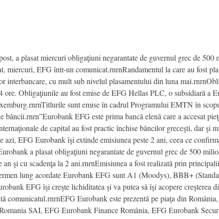
t, a plasat miercuri obligaţiuni negarantate de guvernul grec de 500 mil
nţat, miercuri, EFG într-un comunicat.rnrnRandamentul la care au fost plas
r interbancare, cu mult sub nivelul plasamentului din luna mai.rnrnObli
ar 4 ore. Obligaţiunile au fost emise de EFG Hellas PLC, o subsidiară a 
uxemburg.rnrnTitlurile sunt emise în cadrul Programului EMTN în scopu
ale băncii.rnrn”Eurobank EFG este prima bancă elenă care a accesat pieţe
internaţionale de capital au fost practic închise băncilor greceşti, dar şi
e azi, EFG Eurobank îşi extinde emisiunea peste 2 ani, ceea ce confirmă 
robank a plasat obligaţiuni negarantate de guvernul grec de 500 milioan
pe an şi cu scadenţa la 2 ani.rnrnEmisiunea a fost realizată prin princip
termen lung acordate Eurobank EFG sunt A1 (Moodys), BBB+ (Standard 
robank EFG îşi creşte lichiditatea şi va putea să îşi acopere creşterea din
rată comunicatul.rnrnEFG Eurobank este prezentă pe piaţa din România
omania SAI, EFG Eurobank Finance România, EFG Eurobank Securit