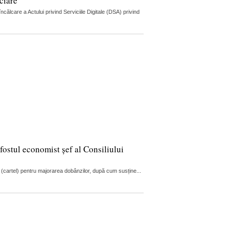
ciare
lcare a Actului privind Serviciile Digitale (DSA) privind
fostul economist șef al Consiliului
 (cartel) pentru majorarea dobânzilor, după cum susține...