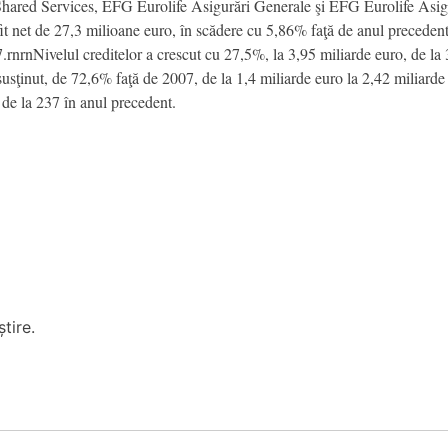
ared Services, EFG Eurolife Asigurări Generale şi EFG Eurolife Asig
t net de 27,3 milioane euro, în scădere cu 5,86% faţă de anul precedent, 
7.rnrnNivelul creditelor a crescut cu 27,5%, la 3,95 miliarde euro, de la 
i susţinut, de 72,6% faţă de 2007, de la 1,4 miliarde euro la 2,42 mili
 de la 237 în anul precedent.
tire.