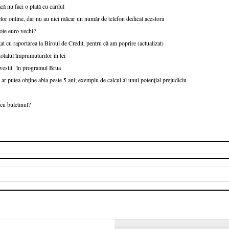
că nu faci o plată cu cardul
or online, dar nu au nici măcar un număr de telefon dedicat acestora
ote euro vechi?
at cu raportarea la Biroul de Credit, pentru că am poprire (actualizat)
talul împrumuturilor în lei
nvestit" în programul Brua
r putea obține abia peste 5 ani; exemplu de calcul al unui potențial prejudiciu
cu buletinul?