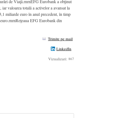
urări de Viaţă.rnrnEFG Eurobank a obţinut
iar valoarea totală a activelor a avansat la
3,1 miliarde euro în anul precedent, în timp
arde euro.rnrnReţeaua EFG Eurobank din
Trimite pe mail
LinkedIn
Vizualizari:
867