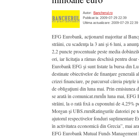
Autor:
Bancherul.ro
Publicat la: 2009-07-29 22:39
Ultima actualizare: 2009-07-29 22:39
EFG Eurobank, acţionarul majoritar al Bancpos
străini, cu scadenţa la 3 ani şi 6 luni, a anu
2,2 puncte procentuale peste media dobânzilo
ori, iar licitaţia a rămas deschisă pentru do
Eurobank EFG şi sunt listate la bursa din L
destinate obiectivelor de finanţare generală 
crizei financiare, pe parcursul căreia pieţele 
de obligaţiuni din luna mai. Prin emisiunea d
se arată în comunicat.rnrnÎn luna mai, EFG Eu
străini, la o rată fixă a cuponului de 4,25% 
Morgan şi UBS.rnrnRatingurile datoriei pe 
ajutorul respectivelor fonduri suplimentare Eu
în activitatea economică din Grecia”, mai a
EFG Eurobank Mutual Funds Management R