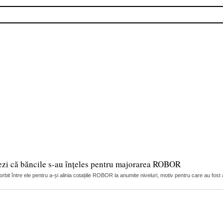
ezi că băncile s-au înțeles pentru majorarea ROBOR
it între ele pentru a-și alinia cotațiile ROBOR la anumite niveluri, motiv pentru care au fost 