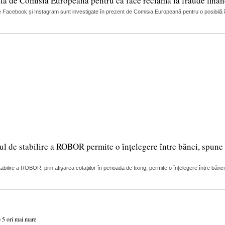
tă de Comisia Europeană pentru că face reclamă la fraude finan
 Facebook și Instagram sunt investigate în prezent de Comisia Europeană pentru o posibilă încă
ul de stabilire a ROBOR permite o înțelegere între bănci, spune 
lire a ROBOR, prin afișarea cotațiilor în perioada de fixing, permite o înțelegere între bănci
e 5 ori mai mare