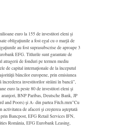
ioane euro la 155 de investitori eleni şi
ate obligaţiunile a fost egal cu o marjă de
gaţiunile au fost suprasubscrise de aproape 3
Eurobank EFG. Titlurile sunt garantate de
l atragerii de fonduri pe termen mediu
le de capital internaţionale de la începutul
 majorităţii băncilor europene, prin emisiunea
încrederea investitorilor străini în bancă”,
e euro la peste 80 de investitori eleni şi
alii aranjori, BNP Paribas, Deutsche Bank, JP
and Poors) şi A- din partea Fitch.rnrn”Cu
 activitatea de afaceri şi creşterea aşteptată
, prin Bancpost, EFG Retail Services IFN,
ies România, EFG Eurobank Leasing,