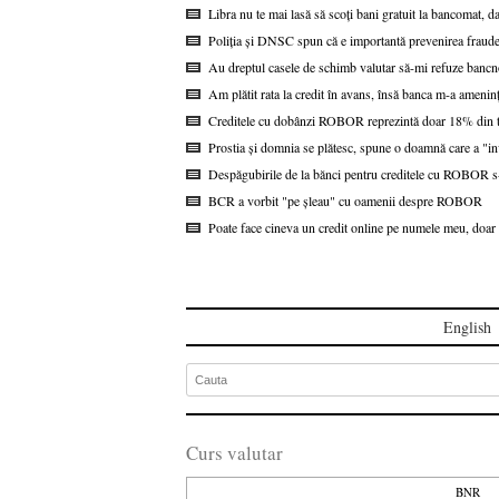
Libra nu te mai lasă să scoți bani gratuit la bancomat, da
Poliția și DNSC spun că e importantă prevenirea fraudel
Au dreptul casele de schimb valutar să-mi refuze bancn
Am plătit rata la credit în avans, însă banca m-a ameninț
Creditele cu dobânzi ROBOR reprezintă doar 18% din to
Prostia și domnia se plătesc, spune o doamnă care a "i
Despăgubirile de la bănci pentru creditele cu ROBOR s-a
BCR a vorbit "pe șleau" cu oamenii despre ROBOR
Poate face cineva un credit online pe numele meu, doar 
English
Curs valutar
BNR