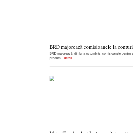
BRD majorează comisioanele la conturi, c
BRD majorează, din luna octombrie, comisioanele pentru admi
precum...
detalii