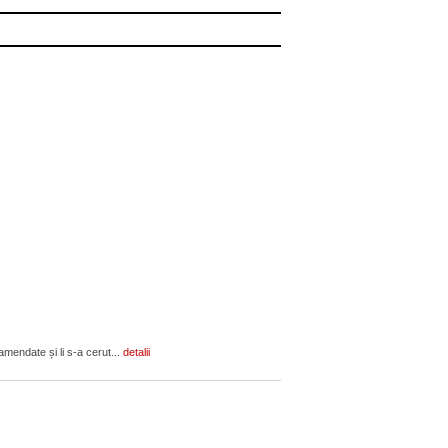
amendate și li s-a cerut...
detalii