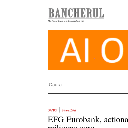
Nefericirea se inventează.
|
BANCI
Stirea Zilei
EFG Eurobank, actionaru
milioane euro