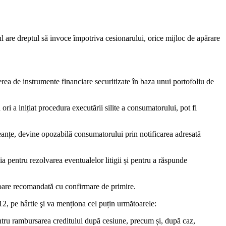
ul are dreptul să invoce împotriva cesionarului, orice mijloc de apărare
miterea de instrumente financiare securitizate în baza unui portofoliu de
ori a inițiat procedura executării silite a consumatorului, pot fi
reanțe, devine opozabilă consumatorului prin notificarea adresată
ia pentru rezolvarea eventualelor litigii și pentru a răspunde
isoare recomandată cu confirmare de primire.
12, pe hârtie şi va menționa cel puțin următoarele:
pentru rambursarea creditului după cesiune, precum și, după caz,