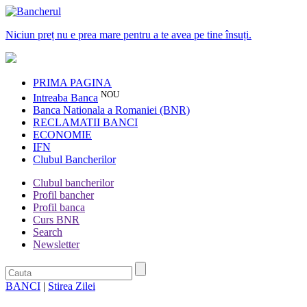
Niciun preț nu e prea mare pentru a te avea pe tine însuți.
PRIMA PAGINA
NOU
Intreaba Banca
Banca Nationala a Romaniei (BNR)
RECLAMATII BANCI
ECONOMIE
IFN
Clubul Bancherilor
Clubul bancherilor
Profil bancher
Profil banca
Curs BNR
Search
Newsletter
BANCI
|
Stirea Zilei