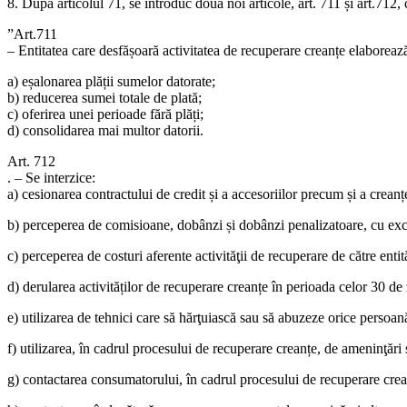
8. După articolul 71, se introduc două noi articole, art. 711 și art.712,
”Art.711
– Entitatea care desfășoară activitatea de recuperare creanțe elaborează
a) eșalonarea plății sumelor datorate;
b) reducerea sumei totale de plată;
c) oferirea unei perioade fără plăți;
d) consolidarea mai multor datorii.
Art. 712
. – Se interzice:
a) cesionarea contractului de credit și a accesoriilor precum și a creanț
b) perceperea de comisioane, dobânzi și dobânzi penalizatoare, cu excep
c) perceperea de costuri aferente activităţii de recuperare de către entit
d) derularea activităților de recuperare creanțe în perioada celor 30 de 
e) utilizarea de tehnici care să hărţuiască sau să abuzeze orice persoan
f) utilizarea, în cadrul procesului de recuperare creanțe, de ameninţări 
g) contactarea consumatorului, în cadrul procesului de recuperare crea