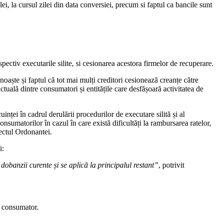
i, la cursul zilei din data conversiei, precum si faptul ca bancile sunt
spectiv executarile silite, si cesionarea acestora firmelor de recuperare.
aște și faptul că tot mai mulți creditori cesionează creanțe către
actuală dintre consumatori și entitățile care desfășoară activitatea de
nței în cadrul derulării procedurilor de executare silită și al
nsumatorilor în cazul în care există dificultăți la rambursarea ratelor,
oiectul Ordonantei.
i:
obanzii curente și se aplică la principalul restant”
, potrivit
re consumator.