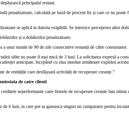
 depășească principalul restant.
ndă penalizatoare, calculată pe bază de procent fix și care ce nu poate 
alizatoare se aplică la datoria exigibilă. Se interzice perceperea altor do
dobânzilor și a dobânzilor penalizatoare.
rea a unui număr de 90 de zile consecutive restanță de către consumator.
utării silite nu poate fi mai mică de 3 luni. La solicitarea expresă a con
rii scadenței anticipate, începând cu ziua imediat următoare expirării ace
late de entitățile care desfășoară activități de recuperare creanțe.”
ntestata de catre clienti
ditele neperformante catre firmele de recuperare creante fata stiinta cli
az de 6 luni, in care pot sa gaseasca singuri un cumparator pentru locuin