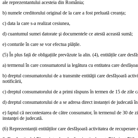
ale reprezentantului acesteia din România;
b) numele creditorului original de la care a fost preluată creanța;
c) data la care s-a realizat cesiunea,
d) cuantumul sumei datorate şi documentele ce atestă această sumă;
e) conturile în care se vor efectua plățile.
(5) În plus față de obligațiile prevăzute la alin. (4), entitățile care de
a) termenul în care consumatorul ia legătura cu entitatea care desfășoar
b) dreptul consumatorului de a transmite entităţii care desfășoară activ
notificării,
c) dreptul consumatorului de a primi răspuns în termen de 15 de zile ca
d) dreptul consumatorului de a se adresa direct instanței de judecată în
e) faptul că necontestarea de către consumator, în termenul de 30 de zi
instanţei de judecată.
(6) Reprezentanții entităților care desfășoară activitatea de recuperare