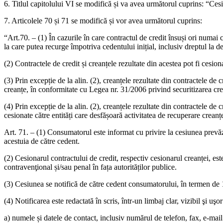
6. Titlul capitolului VI se modifică și va avea următorul cuprins: “Ces
7. Articolele 70 și 71 se modifică și vor avea următorul cuprins:
“Art.70. – (1) În cazurile în care contractul de credit însuși ori numai
la care putea recurge împotriva cedentului inițial, inclusiv dreptul la d
(2) Contractele de credit și creanțele rezultate din acestea pot fi cesiona
(3) Prin excepție de la alin. (2), creanțele rezultate din contractele de 
creanțe, în conformitate cu Legea nr. 31/2006 privind securitizarea cre
(4) Prin excepție de la alin. (2), creanțele rezultate din contractele de 
cesionate către entități care desfășoară activitatea de recuperare creanțe,
Art. 71. – (1) Consumatorul este informat cu privire la cesiunea prevăz
acestuia de către cedent.
(2) Cesionarul contractului de credit, respectiv cesionarul creanței, es
contravenţional și/sau penal în fața autorităților publice.
(3) Cesiunea se notifică de către cedent consumatorului, în termen de 1
(4) Notificarea este redactată în scris, într-un limbaj clar, vizibil şi
a) numele și datele de contact, inclusiv numărul de telefon, fax, e-mai