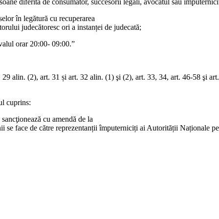
rsoane diferită de consumator, succesorii legali, avocatul sau împuternicit
eselor în legătură cu recuperarea
torului judecătoresc ori a instanței de judecată;
valul orar 20:00- 09:00.”
29 alin. (2), art. 31 și art. 32 alin. (1) şi (2), art. 33, 34, art. 46-58 şi a
ul cuprins:
se sancţionează cu amendă de la
ii se face de către reprezentanții împuterniciți ai Autorității Naționale 