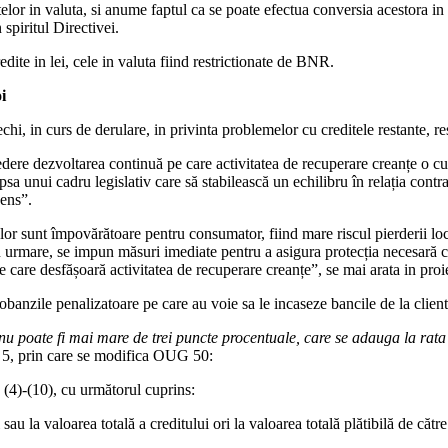
lor in valuta, si anume faptul ca se poate efectua conversia acestora in le
 spiritul Directivei.
edite in lei, cele in valuta fiind restrictionate de BNR.
i
chi, in curs de derulare, in privinta problemelor cu creditele restante, re
re dezvoltarea continuă pe care activitatea de recuperare creanțe o cuno
psa unui cadru legislativ care să stabilească un echilibru în relația contr
sens”.
lor sunt împovărătoare pentru consumator, fiind mare riscul pierderii locui
in urmare, se impun măsuri imediate pentru a asigura protecția necesară co
ățile care desfășoară activitatea de recuperare creanțe”, se mai arata in pr
nzile penalizatoare pe care au voie sa le incaseze bancile de la client
u poate fi mai mare de trei puncte procentuale, care se adauga la rata d
ul 5, prin care se modifica OUG 50:
. (4)-(10), cu următorul cuprins:
sau la valoarea totală a creditului ori la valoarea totală plătibilă de căt