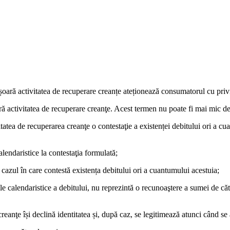
sfășoară activitatea de recuperare creanțe ateționează consumatorul cu privi
ă activitatea de recuperare creanţe. Acest termen nu poate fi mai mic de 5
itatea de recuperarea creanţe o contestaţie a existenței debitului ori a c
lendaristice la contestaţia formulată;
 cazul în care contestă existența debitului ori a cuantumului acestuia;
le calendaristice a debitului, nu reprezintă o recunoaştere a sumei de că
 creanţe își declină identitatea și, după caz, se legitimează atunci când s