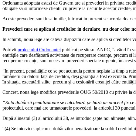
Ordonanta adoptata astazi de Guvern are si prevederi in privinta credite
obligate sa-si informeze clientii cu privire la riscurile acestor credite, in
Aceste prevederi sunt insa inutile, intrucat in prezent se acorda doar cr
Prevederi care se aplica si creditelor in derulare, nu doar celor no
In schimb, noua lege are cateva dispozitii care se aplica si creditelor ve
Potrivit
proiectului Ordonantei
publicat pe site-ul ANPC, “având în vede
entitățile care desfășoară activitatea de recuperare creanțe, precum și li
recuperare creanțe, sunt necesare prevederi speciale urgente, în acest 
“In prezent, penalitățile ce se pot acumula pentru neplata la timp a rate
rămânerii cu datorii față de creditor, deși garanția a fost executată. Pr
în situația executării silite, precum și a cesionării creanței către entit
Concret, noua lege modifica prevederile OUG 50/2010 cu privire la doba
“Rata dobânzii penalizatoare se calculează pe bază de procent fix ce n
proiectului, care mai are urmatoarele provederi, la articolul 30 punct
După alineatul (3) al articolului 38, se introduc șapte noi alineate, alin
“(4) Se interzice aplicarea dobânzilor penalizatoare la soldul creditului 