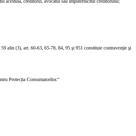
ul acestuia, creditorul, avocatul sau împuternicitul creditorului;
rt. 59 alin (3), art. 60-63, 65-78, 84, 95 şi 951 constituie contravenţie şi
pentru Protecția Consumatorilor.“