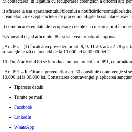
h) contactarea, în legătură cu recuperarea creanțelor, a oricărei alte pe
i) afișarea la ușa apartamentului/blocului a notificărilor/somațiilor/adr
creanțelor, cu excepția actelor de procedură afișate la solicitarea execu
j) comunicarea entităţii de recuperare creanţe cu consumatorul în inter
9.Alineatul (1) al articolului 86, şi va avea următorul cuprins:
„Art. 86. – (1) Încălcarea prevederilor art. 8, 9, 11-20, art. 22-28 şi art. 
se sancţionează cu amendă de la 10.000 lei la 80.000 lei.”
10. După articolul 89 se introduce un nou articol, art. 891, cu următor
„Art. 891 – Încălcarea prevederilor art. 30 constituie contravenţie şi 
10.000 lei la 80.000 lei. Constatarea contravenției și aplicarea sancțiun
Tipareste detalii
Trimite pe mail
Facebook
LinkedIn
WhatsApp