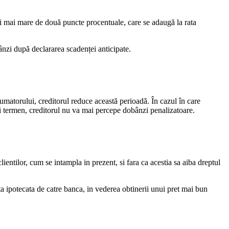
fi mai mare de două puncte procentuale, care se adaugă la rata
bânzi după declararea scadenței anticipate.
sumatorului, creditorul reduce această perioadă. În cazul în care
stui termen, creditorul nu va mai percepe dobânzi penalizatoare.
entilor, cum se intampla in prezent, si fara ca acestia sa aiba dreptul
ta ipotecata de catre banca, in vederea obtinerii unui pret mai bun