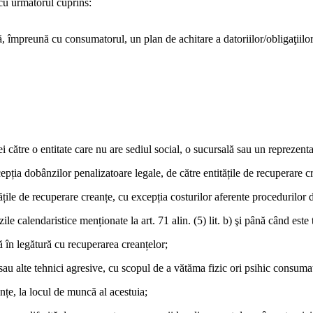
 cu următorul cuprins:
, împreună cu consumatorul, un plan de achitare a datoriilor/obligaţiilor 
ei către o entitate care nu are sediul social, o sucursală sau un reprezen
ția dobânzilor penalizatoare legale, de către entitățile de recuperare c
ățile de recuperare creanțe, cu excepția costurilor aferente procedurilor d
zile calendaristice menționate la art. 71 alin. (5) lit. b) şi până când es
ă în legătură cu recuperarea creanțelor;
sau alte tehnici agresive, cu scopul de a vătăma fizic ori psihic consumato
nțe, la locul de muncă al acestuia;