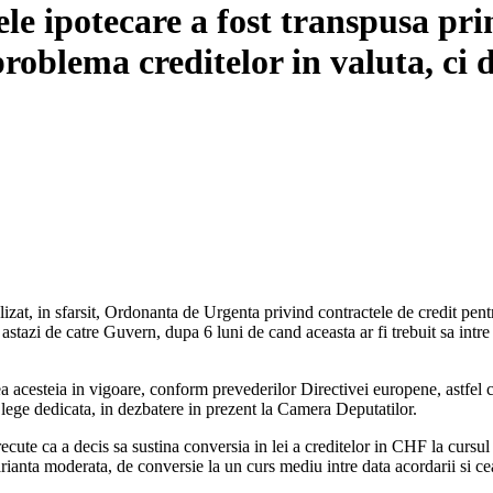
tele ipotecare a fost transpusa p
problema creditelor in valuta, ci 
izat, in sfarsit, Ordonanta de Urgenta privind contractele de credit pe
 astazi de catre Guvern, dupa 6 luni de cand aceasta ar fi trebuit sa int
a acesteia in vigoare, conform prevederilor Directivei europene, astfel c
o lege dedicata, in dezbatere in prezent la Camera Deputatilor.
ecute ca a decis sa sustina conversia in lei a creditelor in CHF la cursul 
anta moderata, de conversie la un curs mediu intre data acordarii si cea