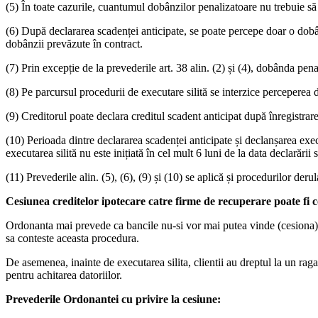
(5) În toate cazurile, cuantumul dobânzilor penalizatoare nu trebuie să
(6) După declararea scadenței anticipate, se poate percepe doar o dobâ
dobânzii prevăzute în contract.
(7) Prin excepție de la prevederile art. 38 alin. (2) și (4), dobânda pen
(8) Pe parcursul procedurii de executare silită se interzice perceperea 
(9) Creditorul poate declara creditul scadent anticipat după înregistra
(10) Perioada dintre declararea scadenței anticipate și declanșarea exec
executarea silită nu este inițiată în cel mult 6 luni de la data declară
(11) Prevederile alin. (5), (6), (9) și (10) se aplică și procedurilor deru
Cesiunea creditelor ipotecare catre firme de recuperare poate fi co
Ordonanta mai prevede ca bancile nu-si vor mai putea vinde (cesiona) cre
sa conteste aceasta procedura.
De asemenea, inainte de executarea silita, clientii au dreptul la un rag
pentru achitarea datoriilor.
Prevederile Ordonantei cu privire la cesiune: