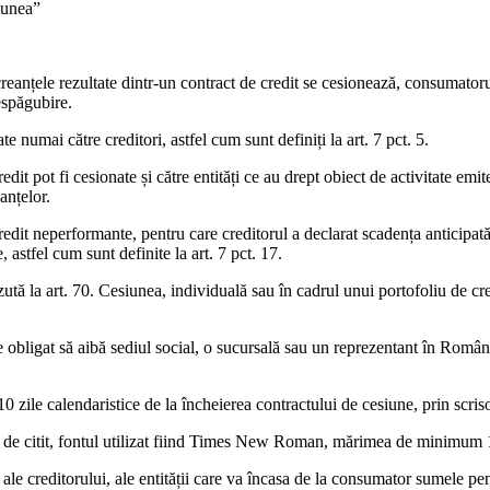
iunea”
 creanțele rezultate dintr-un contract de credit se cesionează, consumator
espăgubire.
te numai către creditori, astfel cum sunt definiți la art. 7 pct. 5.
credit pot fi cesionate și către entități ce au drept obiect de activitate e
anțelor.
credit neperformante, pentru care creditorul a declarat scadența anticipată 
 astfel cum sunt definite la art. 7 pct. 17.
ută la art. 70. Cesiunea, individuală sau în cadrul unui portofoliu de c
te obligat să aibă sediul social, o sucursală sau un reprezentant în Român
0 zile calendaristice de la încheierea contractului de cesiune, prin scr
 uşor de citit, fontul utilizat fiind Times New Roman, mărimea de minimum 
l ale creditorului, ale entității care va încasa de la consumator sumele 