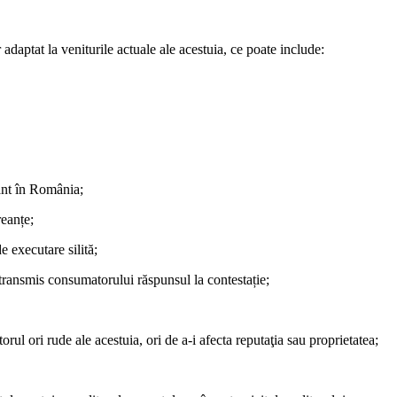
adaptat la veniturile actuale ale acestuia, ce poate include:
tant în România;
reanțe;
e executare silită;
te transmis consumatorului răspunsul la contestație;
rul ori rude ale acestuia, ori de a-i afecta reputaţia sau proprietatea;