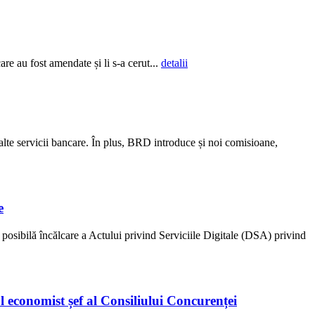
re au fost amendate și li s-a cerut...
detalii
alte servicii bancare. În plus, BRD introduce și noi comisioane,
e
osibilă încălcare a Actului privind Serviciile Digitale (DSA) privind
l economist șef al Consiliului Concurenței