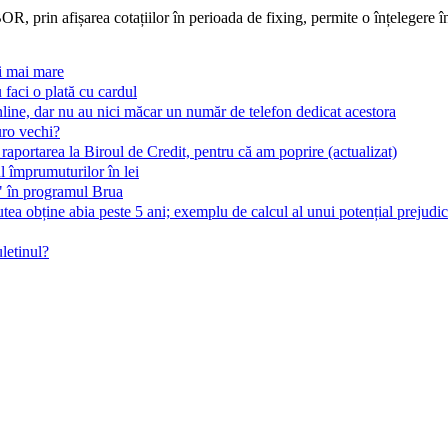
, prin afișarea cotațiilor în perioada de fixing, permite o înțelegere în
ri mai mare
 faci o plată cu cardul
line, dar nu au nici măcar un număr de telefon dedicat acestora
uro vechi?
 raportarea la Biroul de Credit, pentru că am poprire (actualizat)
 împrumuturilor în lei
t" în programul Brua
ea obține abia peste 5 ani; exemplu de calcul al unui potențial prejudic
letinul?