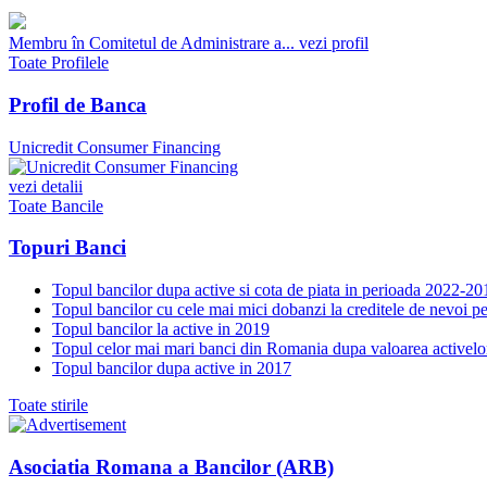
Membru în Comitetul de Administrare a...
vezi profil
Toate Profilele
Profil de Banca
Unicredit Consumer Financing
vezi detalii
Toate Bancile
Topuri Banci
Topul bancilor dupa active si cota de piata in perioada 2022-20
Topul bancilor cu cele mai mici dobanzi la creditele de nevoi p
Topul bancilor la active in 2019
Topul celor mai mari banci din Romania dupa valoarea activelo
Topul bancilor dupa active in 2017
Toate stirile
Asociatia Romana a Bancilor (ARB)