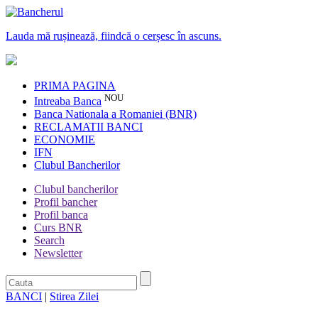
Lauda mă rușinează, fiindcă o cerșesc în ascuns.
PRIMA PAGINA
NOU
Intreaba Banca
Banca Nationala a Romaniei (BNR)
RECLAMATII BANCI
ECONOMIE
IFN
Clubul Bancherilor
Clubul bancherilor
Profil bancher
Profil banca
Curs BNR
Search
Newsletter
BANCI
|
Stirea Zilei