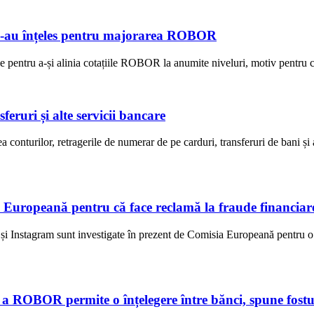
e s-au înțeles pentru majorarea ROBOR
e pentru a-și alinia cotațiile ROBOR la anumite niveluri, motiv pentru ca
eruri și alte servicii bancare
onturilor, retragerile de numerar de pe carduri, transferuri de bani și 
 Europeană pentru că face reclamă la fraude financiar
i Instagram sunt investigate în prezent de Comisia Europeană pentru o p
e a ROBOR permite o înțelegere între bănci, spune fostu