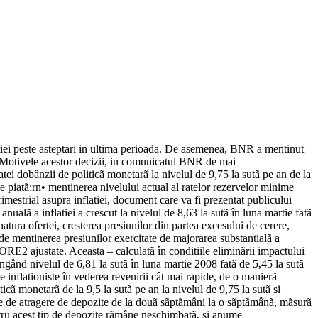
tiei peste asteptari in ultima perioada. De asemenea, BNR a mentinut
re. Motivele acestor decizii, in comunicatul BNR de mai
tei dobânzii de politicã monetarã la nivelul de 9,75 la sutã pe an de la
e piatã;rn• mentinerea nivelului actual al ratelor rezervelor minime
trimestrial asupra inflatiei, document care va fi prezentat publicului
ei a crescut la nivelul de 8,63 la sutã în luna martie fatã
natura ofertei, cresterea presiunilor din partea excesului de cerere,
t de mentinerea presiunilor exercitate de majorarea substantialã a
 CORE2 ajustate. Aceasta – calculatã în conditiile eliminãrii impactului
tingând nivelul de 6,81 la sutã în luna martie 2008 fatã de 5,45 la sutã
inflationiste în vederea revenirii cât mai rapide, de o manierã
cã monetarã de la 9,5 la sutã pe an la nivelul de 9,75 la sutã si
le de atragere de depozite de la douã sãptãmâni la o sãptãmânã, mãsurã
pentru acest tip de depozite rãmâne neschimbatã, si anume