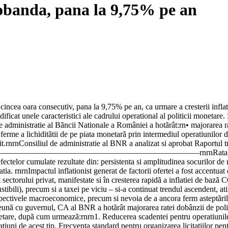
obanda, pana la 9,75% pe an
incea oara consecutiv, pana la 9,75% pe an, ca urmare a cresterii infla
dificat unele caracteristici ale cadrului operational al politicii moneta
 administratie al Bãncii Nationale a României a hotãrât:rn• majorarea ra
ferme a lichiditãtii de pe piata monetarã prin intermediul operatiunilor d
credit.rnrnConsiliul de administratie al BNR a analizat si aprobat Raportul 
8. rnrn———————————————————————————rnrnRata anualã a inflati
efectelor cumulate rezultate din: persistenta si amplitudinea socurilor de 
atia. rnrnImpactul inflationist generat de factorii ofertei a fost accentua
 sectorului privat, manifestate si în cresterea rapidã a inflatiei de bazã
ustibili), precum si a taxei pe viciu – si-a continuat trendul ascendent, a
ectivele macroeconomice, precum si nevoia de a ancora ferm asteptãrile 
reunã cu guvernul, CA al BNR a hotãrât majorarea ratei dobânzii de politi
 monetare, dupã cum urmeazã:rnrn1. Reducerea scadentei pentru operatiuni
eratiuni de acest tip. Frecventa standard pentru organizarea licitatiilor 