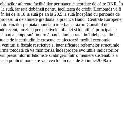
dobânzilor aferente facilitãtilor permanente acordate de cãtre BNR. În
la sutã, iar rata dobânzii pentru facilitatea de credit (Lombard) va fi
 în lei de la 18 la sutã pe an la 20,5 la sutã începând cu perioada de
 procesului de aliniere gradualã la practica Bãncii Centrale Europene,
ãtii dobânzilor pe piata monetarã interbancarã.rnrnConsiliul de
 recent, prezintã perspectivele inflatiei si identificã principalele
tuarea temporarã, în urmãtoarele luni, a ratei inflatiei peste limita
entuate de incertitudinile crescute ce afecteazã mediul economic
turi si fiscale restrictive si intensificarea reformelor structurale
firmã totodatã cã va monitoriza îndeaproape evolutiile indicatorilor
 presiunilor inflationiste si atingerii într-o manierã sustenabilã a
atã politicii monetare va avea loc în data de 26 iunie 2008.rn