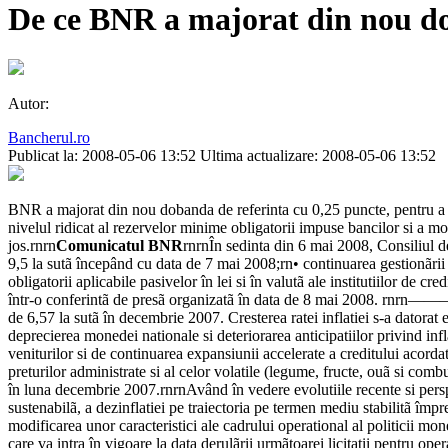
De ce BNR a majorat din nou d
Autor:
Bancherul.ro
Publicat la: 2008-05-06 13:52
Ultima actualizare: 2008-05-06 13:52
BNR a majorat din nou dobanda de referinta cu 0,25 puncte, pentru a c
nivelul ridicat al rezervelor minime obligatorii impuse bancilor si a mo
jos.rnrn
Comunicatul BNR
rnrnÎn sedinta din 6 mai 2008, Consiliul de
9,5 la sutã începând cu data de 7 mai 2008;rn• continuarea gestionãrii 
obligatorii aplicabile pasivelor în lei si în valutã ale institutiilor de 
într-o conferintã de presã organizatã în data de 8 mai 200
de 6,57 la sutã în decembrie 2007. Cresterea ratei inflatiei s-a datorat 
deprecierea monedei nationale si deteriorarea anticipatiilor privind infl
veniturilor si de continuarea expansiunii accelerate a creditului acordat
preturilor administrate si al celor volatile (legume, fructe, ouã si comb
în luna decembrie 2007.rnrnAvând în vedere evolutiile recente si persp
sustenabilã, a dezinflatiei pe traiectoria pe termen mediu stabilitã împ
modificarea unor caracteristici ale cadrului operational al politicii
care va intra în vigoare la data derulãrii urmãtoarei licitatii pentru op