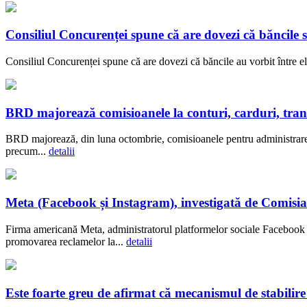
Consiliul Concurenței spune că are dovezi că băncil
Consiliul Concurenței spune că are dovezi că băncile au vorbit între el
BRD majorează comisioanele la conturi, carduri, transf
BRD majorează, din luna octombrie, comisioanele pentru administrarea c
precum...
detalii
Meta (Facebook și Instagram), investigată de Comisia
Firma americană Meta, administratorul platformelor sociale Facebook ș
promovarea reclamelor la...
detalii
Este foarte greu de afirmat că mecanismul de stabilir