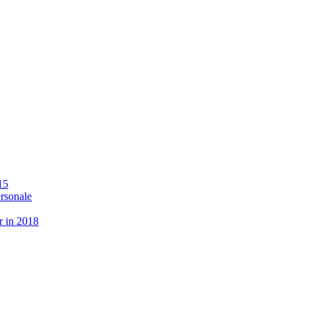
15
ersonale
r in 2018