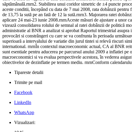
sãptãmânalã.rnrn2. Stabilirea unui coridor simetric de ±4 puncte procen
aceste conditii, începând cu data de 7 mai 2008, rata dobânzii pentru fac
de 13,75 la sutã pe an fatã de 12 la sutã.rnrn3. Majorarea ratei dobânzi
aplicare 24 mai-23 iunie 2008.rnrnAceste mãsuri de ajustare a unor cara
vizeazã consolidarea rolului de semnal al ratei dobânzii de politicã mon
administratie al BNR a analizat si aprobat Raportul trimestrial asupra i
provocãri si constrângeri cu care se va confrunta în perioada urmãtoare 
superioarã a intervalului de variatie din jurul tintei si relevã riscuri
international. rnrnÎn contextul macroeconomic actual, CA al BNR reitere
sunt esentiale pentru aducerea pe parcursul anului 2009 a inflatiei pe 
macroeconomici si va evalua perspectivele acestora, în vederea asigurãri
obiectivelor de dezinflatie pe termen mediu. rnrnConform calendarului 
Tipareste detalii
Trimite pe mail
Facebook
LinkedIn
WhatsApp
Vizualizari: