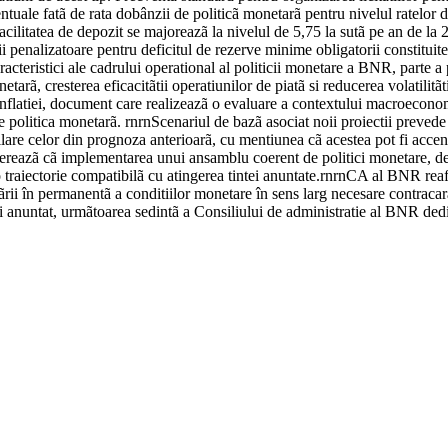
tuale fatã de rata dobânzii de politicã monetarã pentru nivelul ratelor 
ilitatea de depozit se majoreazã la nivelul de 5,75 la sutã pe an de la 2 
i penalizatoare pentru deficitul de rezerve minime obligatorii constituite
cteristici ale cadrului operational al politicii monetare a BNR, parte a
etarã, cresterea eficacitãtii operatiunilor de piatã si reducerea volatilit
nflatiei, document care realizeazã o evaluare a contextului macroeconomic
politica monetarã. rnrnScenariul de bazã asociat noii proiectii prevede si
 similare celor din prognoza anterioarã, cu mentiunea cã acestea pot fi acc
azã cã implementarea unui ansamblu coerent de politici monetare, de veni
o traiectorie compatibilã cu atingerea tintei anuntate.rnrnCA al BNR rea
i în permanentã a conditiilor monetare în sens larg necesare contracarãrii
anuntat, urmãtoarea sedintã a Consiliului de administratie al BNR dedic