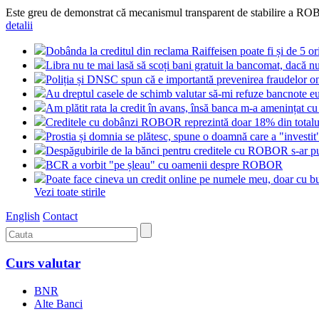
Este greu de demonstrat că mecanismul transparent de stabilire a ROBOR
detalii
Dobânda la creditul din reclama Raiffeisen poate fi și de 5 o
Libra nu te mai lasă să scoți bani gratuit la bancomat, dacă nu
Poliția și DNSC spun că e importantă prevenirea fraudelor on
Au dreptul casele de schimb valutar să-mi refuze bancnote e
Am plătit rata la credit în avans, însă banca m-a amenințat cu
Creditele cu dobânzi ROBOR reprezintă doar 18% din totalul
Prostia și domnia se plătesc, spune o doamnă care a "investi
Despăgubirile de la bănci pentru creditele cu ROBOR s-ar put
BCR a vorbit "pe șleau" cu oamenii despre ROBOR
Poate face cineva un credit online pe numele meu, doar cu bu
Vezi toate stirile
English
Contact
Curs valutar
BNR
Alte Banci