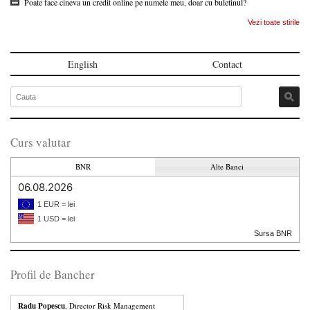
Poate face cineva un credit online pe numele meu, doar cu buletinul?
Vezi toate stirile
English
Contact
Curs valutar
BNR
Alte Banci
06.08.2026
1 EUR = lei
1 USD = lei
Sursa BNR
Profil de Bancher
Radu Popescu
, Director Risk Management