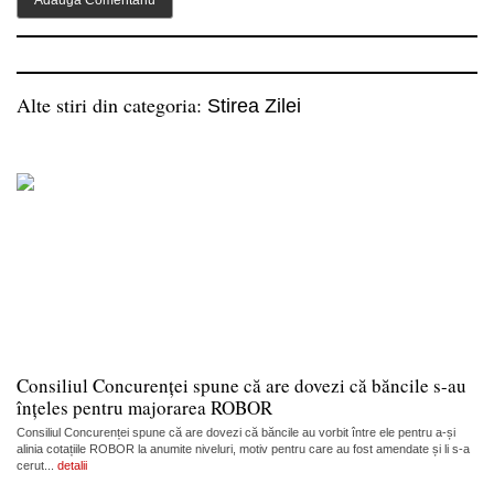
Alte stiri din categoria:
Stirea Zilei
Consiliul Concurenței spune că are dovezi că băncile s-au
înțeles pentru majorarea ROBOR
Consiliul Concurenței spune că are dovezi că băncile au vorbit între ele pentru a-și
alinia cotațiile ROBOR la anumite niveluri, motiv pentru care au fost amendate și li s-a
cerut...
detalii