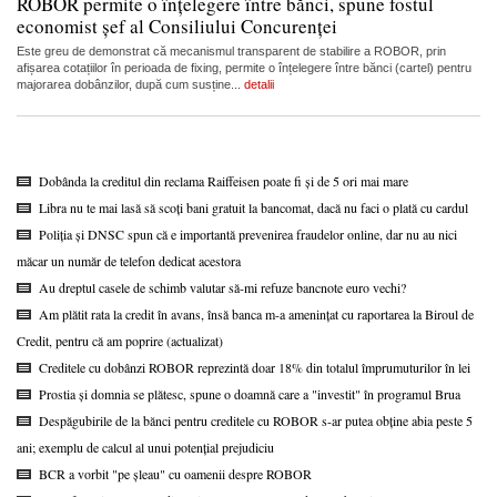
ROBOR permite o înțelegere între bănci, spune fostul
economist șef al Consiliului Concurenței
Este greu de demonstrat că mecanismul transparent de stabilire a ROBOR, prin
afișarea cotațiilor în perioada de fixing, permite o înțelegere între bănci (cartel) pentru
majorarea dobânzilor, după cum susține...
detalii
Dobânda la creditul din reclama Raiffeisen poate fi și de 5 ori mai mare
Libra nu te mai lasă să scoți bani gratuit la bancomat, dacă nu faci o plată cu cardul
Poliția și DNSC spun că e importantă prevenirea fraudelor online, dar nu au nici
măcar un număr de telefon dedicat acestora
Au dreptul casele de schimb valutar să-mi refuze bancnote euro vechi?
Am plătit rata la credit în avans, însă banca m-a amenințat cu raportarea la Biroul de
Credit, pentru că am poprire (actualizat)
Creditele cu dobânzi ROBOR reprezintă doar 18% din totalul împrumuturilor în lei
Prostia și domnia se plătesc, spune o doamnă care a "investit" în programul Brua
Despăgubirile de la bănci pentru creditele cu ROBOR s-ar putea obține abia peste 5
ani; exemplu de calcul al unui potențial prejudiciu
BCR a vorbit "pe șleau" cu oamenii despre ROBOR