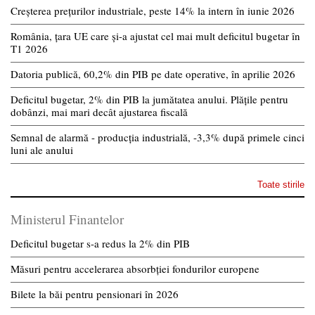
Creșterea prețurilor industriale, peste 14% la intern în iunie 2026
România, țara UE care și-a ajustat cel mai mult deficitul bugetar în
T1 2026
Datoria publică, 60,2% din PIB pe date operative, în aprilie 2026
Deficitul bugetar, 2% din PIB la jumătatea anului. Plățile pentru
dobânzi, mai mari decât ajustarea fiscală
Semnal de alarmă - producția industrială, -3,3% după primele cinci
luni ale anului
Toate stirile
Ministerul Finantelor
Deficitul bugetar s-a redus la 2% din PIB
Măsuri pentru accelerarea absorbției fondurilor europene
Bilete la băi pentru pensionari în 2026