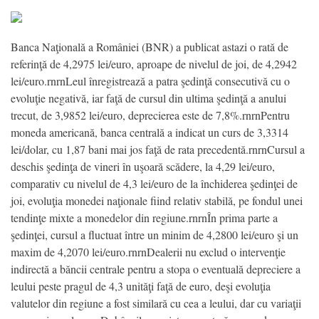
Banca Naţională a României (BNR) a publicat astazi o rată de
referinţă de 4,2975 lei/euro, aproape de nivelul de joi, de 4,2942
lei/euro.rnrnLeul înregistrează a patra şedinţă consecutivă cu o
evoluţie negativă, iar faţă de cursul din ultima şedinţă a anului
trecut, de 3,9852 lei/euro, deprecierea este de 7,8%.rnrnPentru
moneda americană, banca centrală a indicat un curs de 3,3314
lei/dolar, cu 1,87 bani mai jos faţă de rata precedentă.rnrnCursul a
deschis şedinţa de vineri în uşoară scădere, la 4,29 lei/euro,
comparativ cu nivelul de 4,3 lei/euro de la închiderea şedinţei de
joi, evoluţia monedei naţionale fiind relativ stabilă, pe fondul unei
tendinţe mixte a monedelor din regiune.rnrnÎn prima parte a
şedinţei, cursul a fluctuat între un minim de 4,2800 lei/euro şi un
maxim de 4,2070 lei/euro.rnrnDealerii nu exclud o intervenţie
indirectă a băncii centrale pentru a stopa o eventuală depreciere a
leului peste pragul de 4,3 unităţi faţă de euro, deşi evoluţia
valutelor din regiune a fost similară cu cea a leului, dar cu variaţii