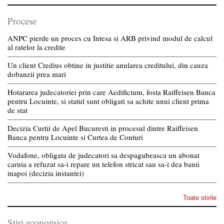
Procese
ANPC pierde un proces cu Intesa si ARB privind modul de calcul
al ratelor la credite
Un client Credius obtine in justitie anularea creditului, din cauza
dobanzii prea mari
Hotararea judecatoriei prin care Aedificium, fosta Raiffeisen Banca
pentru Locuinte, si statul sunt obligati sa achite unui client prima
de stat
Decizia Curtii de Apel Bucuresti in procesul dintre Raiffeisen
Banca pentru Locuinte si Curtea de Conturi
Vodafone, obligata de judecatori sa despagubeasca un abonat
caruia a refuzat sa-i repare un telefon stricat sau sa-i dea banii
inapoi (decizia instantei)
Toate stirile
Stiri economice