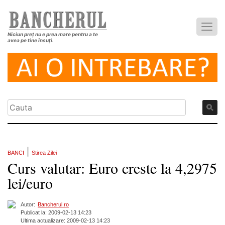
Niciun preț nu e prea mare pentru a te
avea pe tine însuți.
|
BANCI
Stirea Zilei
Curs valutar: Euro creste la 4,2975
lei/euro
Autor:
Bancherul.ro
Publicat la: 2009-02-13 14:23
Ultima actualizare: 2009-02-13 14:23