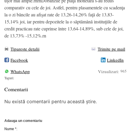
uşor mai ample.rnrnDobânzile pe piaţa monetară s-au redus
comparativ cu cele de joi. Astfel, pentru plasamentele cu scadenţa
la o zi băncile au afişat rate de 13,26-14,26% faţă de 13,83-
15,14% joi, iar pentru depozitele la o săptămână instituţiile de
credit practicau rate cuprinse între 13,64-14,89%, sub cele de joi,
de 13,73% -15,12%.rn
Tipareste detalii
Trimite pe mail
Facebook
LinkedIn
WhatsApp
Vizualizari:
965
Taguri:
Comentarii
Nu există comentarii pentru această știre.
Adauga un comentariu
Nume *: