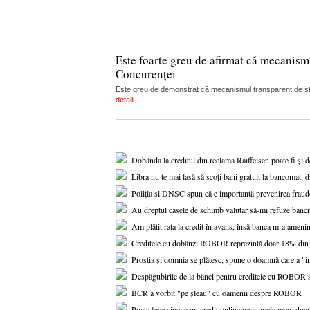
Este foarte greu de afirmat că mecanism
Concurenței
Este greu de demonstrat că mecanismul transparent de stabi
detalii
Dobânda la creditul din reclama Raiffeisen poate fi și 
Libra nu te mai lasă să scoți bani gratuit la bancomat, d
Poliția și DNSC spun că e importantă prevenirea fraude
Au dreptul casele de schimb valutar să-mi refuze banc
Am plătit rata la credit în avans, însă banca m-a amenin
Creditele cu dobânzi ROBOR reprezintă doar 18% din to
Prostia și domnia se plătesc, spune o doamnă care a "i
Despăgubirile de la bănci pentru creditele cu ROBOR s-a
BCR a vorbit "pe șleau" cu oamenii despre ROBOR
Poate face cineva un credit online pe numele meu, doar