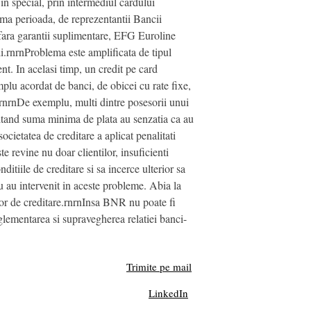
n special, prin intermediul cardului
tima perioada, de reprezentantii Bancii
 fara garantii suplimentare, EFG Euroline
i.rnrnProblema este amplificata de tipul
nt. In acelasi timp, un credit pe card
plu acordat de banci, de obicei cu rate fixe,
rnrnDe exemplu, multi dintre posesorii unui
hitand suma minima de plata au senzatia ca au
 societatea de creditare a aplicat penalitati
e revine nu doar clientilor, insuficienti
nditiile de creditare si sa incerce ulterior sa
 au intervenit in aceste probleme. Abia la
or de creditare.rnrnInsa BNR nu poate fi
eglementarea si supravegherea relatiei banci-
Trimite pe mail
LinkedIn