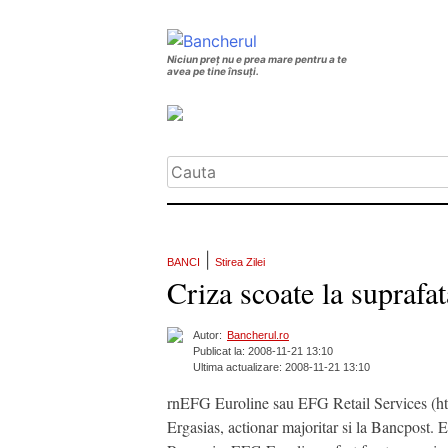
Niciun preț nu e prea mare pentru a te
avea pe tine însuți.
|
BANCI
Stirea Zilei
Criza scoate la suprafa
Autor:
Bancherul.ro
Publicat la: 2008-11-21 13:10
Ultima actualizare: 2008-11-21 13:10
rnEFG Euroline sau EFG Retail Services (htt
Ergasias, actionar majoritar si la Bancpost.