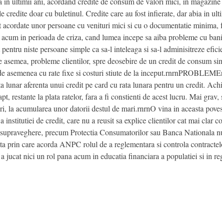
in ultimii ani, acordand credite de consum de valori mici, in magazine i
e credite doar cu buletinul. Credite care au fost infierate, dar abia in ul
st acordate unor persoane cu venituri mici si cu o documentatie minima,
r, acum in perioada de criza, cand lumea incepe sa aiba probleme cu bani
entru niste persoane simple ca sa-l inteleaga si sa-l adminisitreze eficie
 asemea, probleme clientilor, spre deosebire de un credit de consum sim
 de asemenea cu rate fixe si costuri stiute de la inceput.rnrnPROBLEME
lunar aferenta unui credit pe card cu rata lunara pentru un credit. Ac
apt, restante la plata ratelor, fara a fi constienti de acest lucru. Mai grav,
uri, la acumularea unor datorii destul de mari.rnrnO vina in aceasta povest
 institutiei de credit, care nu a reusit sa explice clientilor cat mai clar co
de supraveghere, precum Protectia Consumatorilor sau Banca Nationala nu
ta prin care acorda ANPC rolul de a reglementara si controla contractel
u a jucat nici un rol pana acum in educatia financiara a populatiei si in r