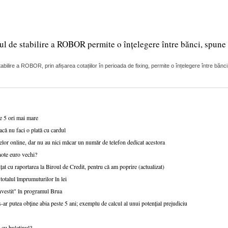
ul de stabilire a ROBOR permite o înțelegere între bănci, spune 
lire a ROBOR, prin afișarea cotațiilor în perioada de fixing, permite o înțelegere între bănci
de 5 ori mai mare
acă nu faci o plată cu cardul
lor online, dar nu au nici măcar un număr de telefon dedicat acestora
note euro vechi?
țat cu raportarea la Biroul de Credit, pentru că am poprire (actualizat)
talul împrumuturilor în lei
nvestit" în programul Brua
r putea obține abia peste 5 ani; exemplu de calcul al unui potențial prejudiciu
 cu buletinul?