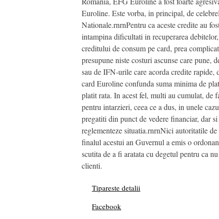
Romania, EFG Euroline a fost foarte agresiva 
Euroline. Este vorba, in principal, de celebrel
Nationale.rnrnPentru ca aceste credite au fo
intampina dificultati in recuperarea debitelo
creditului de consum pe card, prea complicat p
presupune niste costuri ascunse care pune, de
sau de IFN-urile care acorda credite rapide,
card Euroline confunda suma minima de plata 
platit rata. In acest fel, multi au cumulat, de f
pentru intarzieri, ceea ce a dus, in unele caz
pregatiti din punct de vedere financiar, dar si a
reglementeze situatia.rnrnNici autoritatile 
finalul acestui an Guvernul a emis o ordonan
scutita de a fi aratata cu degetul pentru ca n
clienti.
Tipareste detalii
Facebook