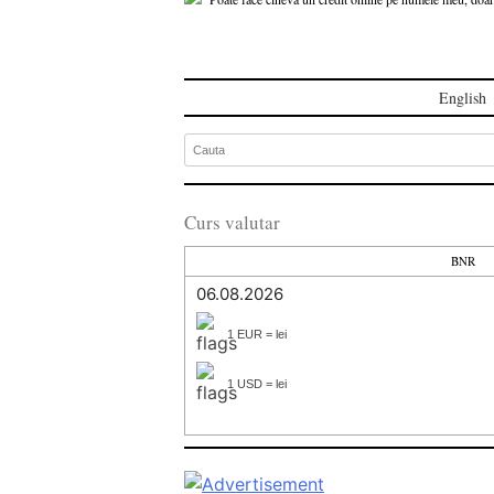
English
Curs valutar
BNR
06.08.2026
1 EUR = lei
1 USD = lei