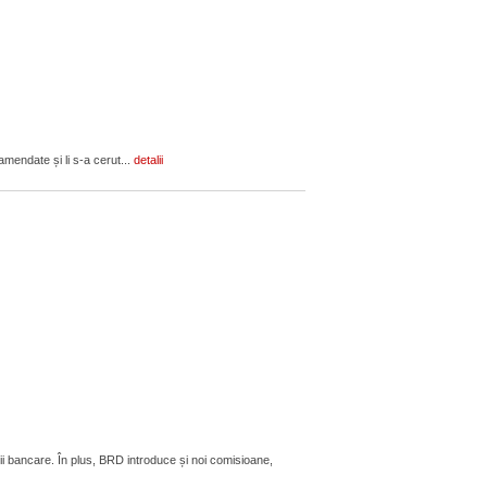
amendate și li s-a cerut...
detalii
ii bancare. În plus, BRD introduce și noi comisioane,