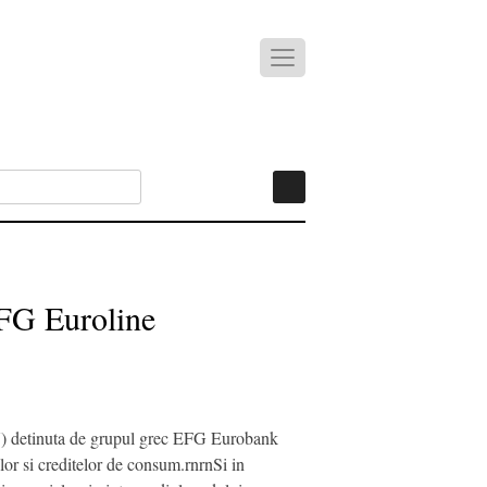
EFG Euroline
FN) detinuta de grupul grec EFG Eurobank
or si creditelor de consum.rnrnSi in