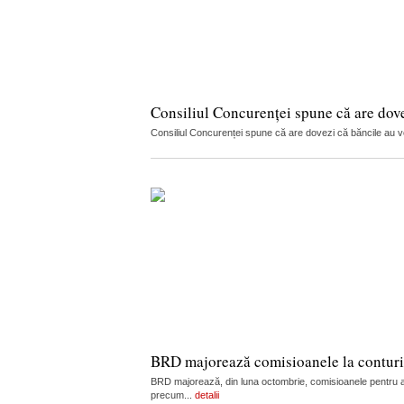
Consiliul Concurenței spune că are dov
Consiliul Concurenței spune că are dovezi că băncile au vorb
BRD majorează comisioanele la conturi, c
BRD majorează, din luna octombrie, comisioanele pentru admi
precum...
detalii