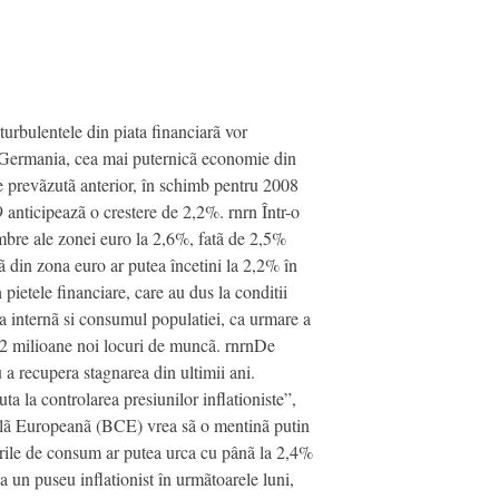
turbulentele din piata financiarã vor
u Germania, cea mai puternicã economie din
 prevãzutã anterior, în schimb pentru 2008
 anticipeazã o crestere de 2,2%. rnrn Într-o
bre ale zonei euro la 2,6%, fatã de 2,5%
 din zona euro ar putea încetini la 2,2% în
ietele financiare, care au dus la conditii
rea internã si consumul populatiei, ca urmare a
3,2 milioane noi locuri de muncã. rnrnDe
u a recupera stagnarea din ultimii ani.
ta la controlarea presiunilor inflationiste”,
alã Europeanã (BCE) vrea sã o mentinã putin
urile de consum ar putea urca cu pânã la 2,4%
la un puseu inflationist în urmãtoarele luni,