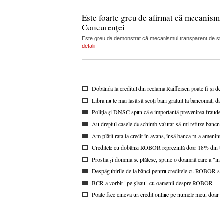
Este foarte greu de afirmat că mecanism
Concurenței
Este greu de demonstrat că mecanismul transparent de stabi
detalii
Dobânda la creditul din reclama Raiffeisen poate fi și d
Libra nu te mai lasă să scoți bani gratuit la bancomat, da
Poliția și DNSC spun că e importantă prevenirea fraudel
Au dreptul casele de schimb valutar să-mi refuze bancn
Am plătit rata la credit în avans, însă banca m-a ameninț
Creditele cu dobânzi ROBOR reprezintă doar 18% din to
Prostia și domnia se plătesc, spune o doamnă care a "i
Despăgubirile de la bănci pentru creditele cu ROBOR s-a
BCR a vorbit "pe șleau" cu oamenii despre ROBOR
Poate face cineva un credit online pe numele meu, doar 