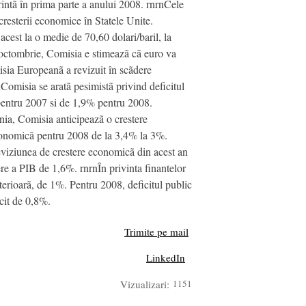
rintã în prima parte a anului 2008. rnrnCele
cresterii economice în Statele Unite.
 acest la o medie de 70,60 dolari/baril, la
8 octombrie, Comisia e stimeazã cã euro va
isia Europeanã a revizuit în scãdere
omisia se aratã pesimistã privind deficitul
 pentru 2007 si de 1,9% pentru 2008.
nia, Comisia anticipeazã o crestere
economicã pentru 2008 de la 3,4% la 3%.
viziunea de crestere economicã din acest an
re a PIB de 1,6%. rnrnÎn privinta finantelor
erioarã, de 1%. Pentru 2008, deficitul public
cit de 0,8%.
Trimite pe mail
LinkedIn
Vizualizari:
1151