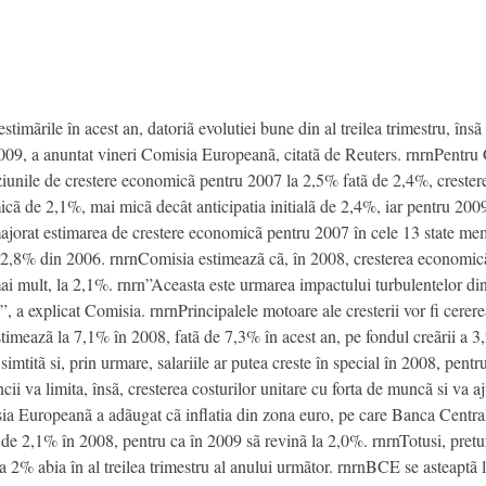
imãrile în acest an, datoriã evolutiei bune din al treilea trimestru, însã 
 2009, a anuntat vineri Comisia Europeanã, citatã de Reuters. rnrnPentr
iunile de crestere economicã pentru 2007 la 2,5% fatã de 2,4%, crestere
cã de 2,1%, mai micã decât anticipatia initialã de 2,4%, iar pentru 2009
jorat estimarea de crestere economicã pentru 2007 în cele 13 state mem
de 2,8% din 2006. rnrnComisia estimeazã cã, în 2008, cresterea economicã
i mult, la 2,1%. rnrn”Aceasta este urmarea impactului turbulentelor din p
a”, a explicat Comisia. rnrnPrincipalele motoare ale cresterii vor fi cere
stimeazã la 7,1% în 2008, fatã de 7,3% în acest an, pe fondul creãrii a 
simtitã si, prin urmare, salariile ar putea creste în special în 2008, pentr
ii va limita, însã, cresterea costurilor unitare cu forta de muncã si va aju
ia Europeanã a adãugat cã inflatia din zona euro, pe care Banca Centr
, de 2,1% în 2008, pentru ca în 2009 sã revinã la 2,0%. rnrnTotusi, pret
 la 2% abia în al treilea trimestru al anului urmãtor. rnrnBCE se asteaptã 