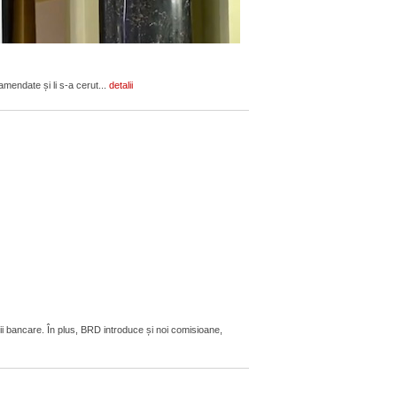
amendate și li s-a cerut...
detalii
ii bancare. În plus, BRD introduce și noi comisioane,