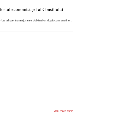
fostul economist șef al Consiliului
 (cartel) pentru majorarea dobânzilor, după cum susține...
Vezi toate stirile