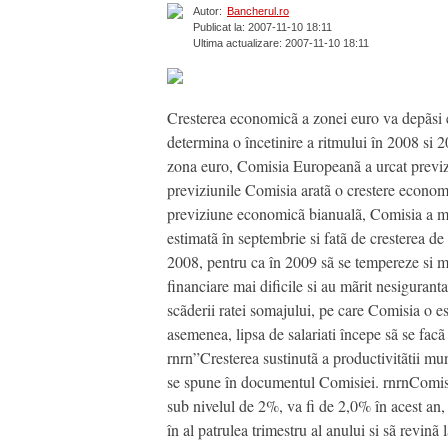
Autor:
Bancherul.ro
Publicat la: 2007-11-10 18:11
Ultima actualizare: 2007-11-10 18:11
Cresterea economicã a zonei euro va depãsi est
determina o încetinire a ritmului în 2008 si
zona euro, Comisia Europeanã a urcat previz
previziunile Comisia aratã o crestere economi
previziune economicã bianualã, Comisia a ma
estimatã în septembrie si fatã de cresterea 
2008, pentru ca în 2009 sã se tempereze si ma
financiare mai dificile si au mãrit nesigurant
scãderii ratei somajului, pe care Comisia o e
asemenea, lipsa de salariati începe sã se facã 
rnrn”Cresterea sustinutã a productivitãtii munc
se spune în documentul Comisiei. rnrnComis
sub nivelul de 2%, va fi de 2,0% în acest an
în al patrulea trimestru al anului si sã revinã