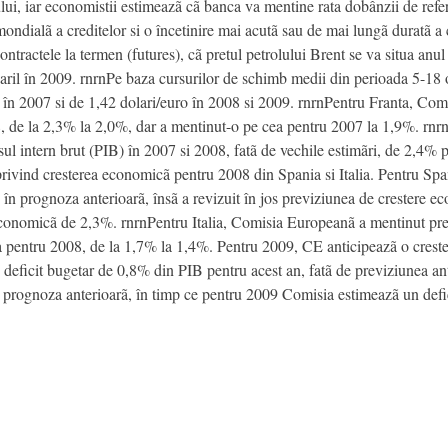
ului, iar economistii estimeazã cã banca va mentine rata dobânzii de refe
ondialã a creditelor si o încetinire mai acutã sau de mai lungã duratã a 
ntractele la termen (futures), cã pretul petrolului Brent se va situa anul
i/baril în 2009. rnrnPe baza cursurilor de schimb medii din perioada 5-1
o în 2007 si de 1,42 dolari/euro în 2008 si 2009. rnrnPentru Franta, Com
 de la 2,3% la 2,0%, dar a mentinut-o pe cea pentru 2007 la 1,9%. rnrnC
sul intern brut (PIB) în 2007 si 2008, fatã de vechile estimãri, de 2,4%
privind cresterea economicã pentru 2008 din Spania si Italia. Pentru Spa
în prognoza anterioarã, însã a revizuit în jos previziunea de crestere 
conomicã de 2,3%. rnrnPentru Italia, Comisia Europeanã a mentinut pre
ea pentru 2008, de la 1,7% la 1,4%. Pentru 2009, CE anticipeazã o creste
deficit bugetar de 0,8% din PIB pentru acest an, fatã de previziunea ant
n prognoza anterioarã, în timp ce pentru 2009 Comisia estimeazã un defi