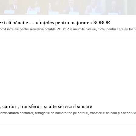
ezi că băncile s-au înțeles pentru majorarea ROBOR
it între ele pentru a-și alinia cotațiile ROBOR la anumite niveluri, motiv pentru care au fost 
arduri, transferuri și alte servicii bancare
nistrarea conturilor, retragerile de numerar de pe carduri, transferuri de bani și alte servic