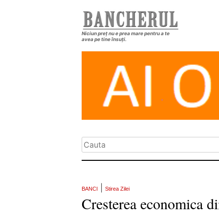
Niciun preț nu e prea mare pentru a te
avea pe tine însuți.
|
BANCI
Stirea Zilei
Cresterea economica din