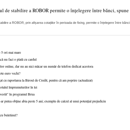
ul de stabilire a ROBOR permite o înțelegere între bănci, spune 
lire a ROBOR, prin afișarea cotațiilor în perioada de fixing, permite o înțelegere între bănci
e 5 ori mai mare
că nu faci o plată cu cardul
or online, dar nu au nici măcar un număr de telefon dedicat acestora
ote euro vechi?
at cu raportarea la Biroul de Credit, pentru că am poprire (actualizat)
talul împrumuturilor în lei
nvestit" în programul Brua
r putea obține abia peste 5 ani; exemplu de calcul al unui potențial prejudiciu
cu buletinul?