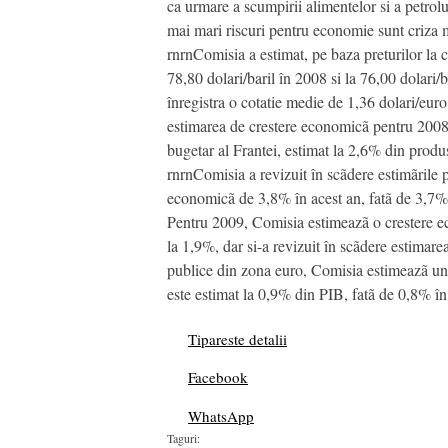
ca urmare a scumpirii alimentelor si a petrol
mai mari riscuri pentru economie sunt criza m
rnrnComisia a estimat, pe baza preturilor la co
78,80 dolari/baril în 2008 si la 76,00 dolar
înregistra o cotatie medie de 1,36 dolari/eur
estimarea de crestere economicã pentru 2008,
bugetar al Frantei, estimat la 2,6% din produ
rnrnComisia a revizuit în scãdere estimãrile 
economicã de 3,8% în acest an, fatã de 3,7% 
Pentru 2009, Comisia estimeazã o crestere e
la 1,9%, dar si-a revizuit în scãdere estimar
publice din zona euro, Comisia estimeazã un 
este estimat la 0,9% din PIB, fatã de 0,8% î
Tipareste detalii
Facebook
WhatsApp
Taguri: