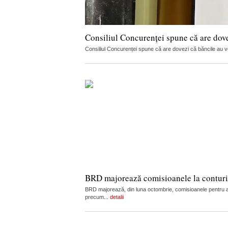
Consiliul Concurenței spune că are dov
Consiliul Concurenței spune că are dovezi că băncile au vorb
BRD majorează comisioanele la conturi, c
BRD majorează, din luna octombrie, comisioanele pentru admi
precum...
detalii