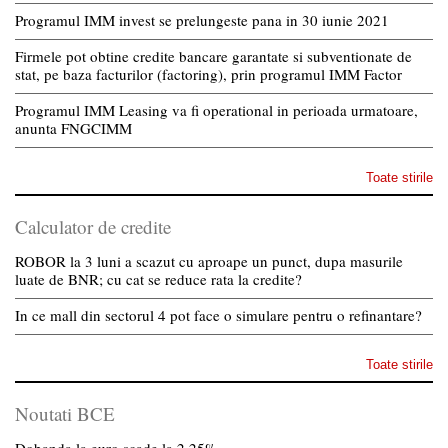
Programul IMM invest se prelungeste pana in 30 iunie 2021
Firmele pot obtine credite bancare garantate si subventionate de
stat, pe baza facturilor (factoring), prin programul IMM Factor
Programul IMM Leasing va fi operational in perioada urmatoare,
anunta FNGCIMM
Toate stirile
Calculator de credite
ROBOR la 3 luni a scazut cu aproape un punct, dupa masurile
luate de BNR; cu cat se reduce rata la credite?
In ce mall din sectorul 4 pot face o simulare pentru o refinantare?
Toate stirile
Noutati BCE
Dobanda la euro scade la 2,25%