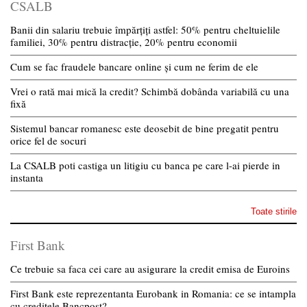
CSALB
Banii din salariu trebuie împărțiți astfel: 50% pentru cheltuielile
familiei, 30% pentru distracție, 20% pentru economii
Cum se fac fraudele bancare online și cum ne ferim de ele
Vrei o rată mai mică la credit? Schimbă dobânda variabilă cu una
fixă
Sistemul bancar romanesc este deosebit de bine pregatit pentru
orice fel de socuri
La CSALB poti castiga un litigiu cu banca pe care l-ai pierde in
instanta
Toate stirile
First Bank
Ce trebuie sa faca cei care au asigurare la credit emisa de Euroins
First Bank este reprezentanta Eurobank in Romania: ce se intampla
cu creditele Bancpost?