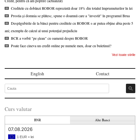
Credit, pentru că am poprire (actualizat)
Creditele cu dobânzi ROBOR reprezintă doar 18% din totalul împrumuturilor în lei
Prostia și domnia se plătesc, spune o doamnă care a "investit" în programul Brua
Despăgubirile de la bănci pentru creditele cu ROBOR s-ar putea obține abia peste 5
ani; exemplu de calcul al unui potențial prejudiciu
BCR a vorbit "pe șleau" cu oamenii despre ROBOR
Poate face cineva un credit online pe numele meu, doar cu buletinul?
Vezi toate stirile
English
Contact
Curs valutar
BNR
Alte Banci
07.08.2026
1 EUR = lei