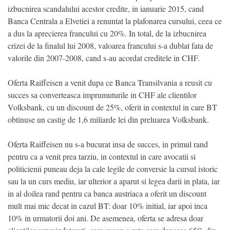
izbucnirea scandalului acestor credite, in ianuarie 2015, cand
Banca Centrala a Elvetiei a renuntat la plafonarea cursului, ceea ce
a dus la aprecierea francului cu 20%. In total, de la izbucnirea
crizei de la finalul lui 2008, valoarea francului s-a dublat fata de
valorile din 2007-2008, cand s-au acordat creditele in CHF.
Oferta Raiffeisen a venit dupa ce Banca Transilvania a reusit cu
succes sa converteasca imprumuturile in CHF ale clientilor
Volksbank, cu un discount de 25%, oferit in contextul in care BT
obtinuse un castig de 1,6 miliarde lei din preluarea Volksbank.
Oferta Raiffeisen nu s-a bucurat insa de succes, in primul rand
pentru ca a venit prea tarziu, in contextul in care avocatii si
politicienii puneau deja la cale legile de conversie la cursul istoric
sau la un curs mediu, iar ulterior a aparut si legea darii in plata, iar
in al doilea rand pentru ca banca austriaca a oferit un discount
mult mai mic decat in cazul BT: doar 10% initial, iar apoi inca
10% in urmatorii doi ani. De asemenea, oferta se adresa doar