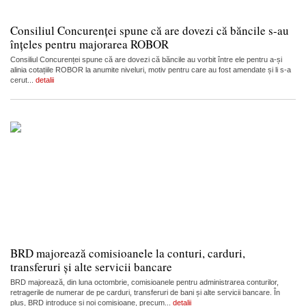
Consiliul Concurenței spune că are dovezi că băncile s-au
înțeles pentru majorarea ROBOR
Consiliul Concurenței spune că are dovezi că băncile au vorbit între ele pentru a-și
alinia cotațiile ROBOR la anumite niveluri, motiv pentru care au fost amendate și li s-a
cerut...
detalii
BRD majorează comisioanele la conturi, carduri,
transferuri și alte servicii bancare
BRD majorează, din luna octombrie, comisioanele pentru administrarea conturilor,
retragerile de numerar de pe carduri, transferuri de bani și alte servicii bancare. În
plus, BRD introduce și noi comisioane, precum...
detalii