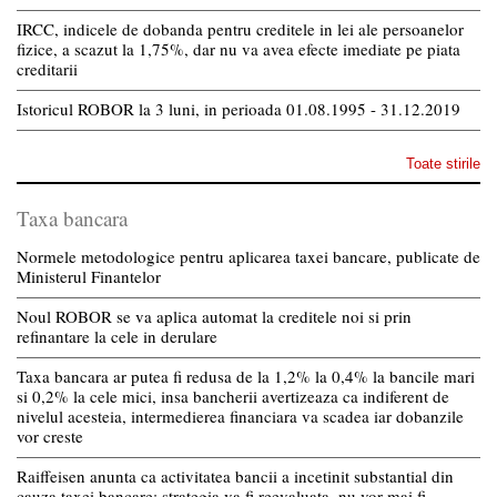
IRCC, indicele de dobanda pentru creditele in lei ale persoanelor
fizice, a scazut la 1,75%, dar nu va avea efecte imediate pe piata
creditarii
Istoricul ROBOR la 3 luni, in perioada 01.08.1995 - 31.12.2019
Toate stirile
Taxa bancara
Normele metodologice pentru aplicarea taxei bancare, publicate de
Ministerul Finantelor
Noul ROBOR se va aplica automat la creditele noi si prin
refinantare la cele in derulare
Taxa bancara ar putea fi redusa de la 1,2% la 0,4% la bancile mari
si 0,2% la cele mici, insa bancherii avertizeaza ca indiferent de
nivelul acesteia, intermedierea financiara va scadea iar dobanzile
vor creste
Raiffeisen anunta ca activitatea bancii a incetinit substantial din
cauza taxei bancare; strategia va fi reevaluata, nu vor mai fi