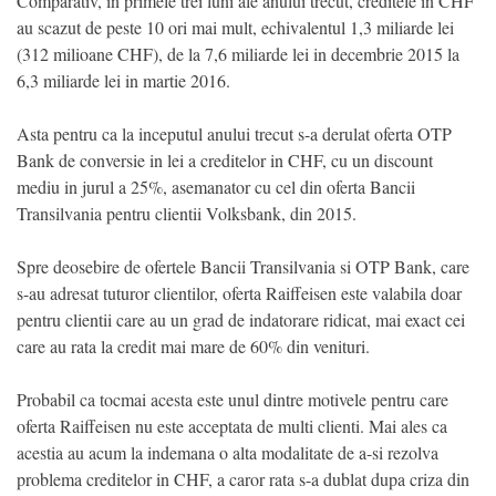
Comparativ, in primele trei luni ale anului trecut, creditele in CHF
au scazut de peste 10 ori mai mult, echivalentul 1,3 miliarde lei
(312 milioane CHF), de la 7,6 miliarde lei in decembrie 2015 la
6,3 miliarde lei in martie 2016.
Asta pentru ca la inceputul anului trecut s-a derulat oferta OTP
Bank de conversie in lei a creditelor in CHF, cu un discount
mediu in jurul a 25%, asemanator cu cel din oferta Bancii
Transilvania pentru clientii Volksbank, din 2015.
Spre deosebire de ofertele Bancii Transilvania si OTP Bank, care
s-au adresat tuturor clientilor, oferta Raiffeisen este valabila doar
pentru clientii care au un grad de indatorare ridicat, mai exact cei
care au rata la credit mai mare de 60% din venituri.
Probabil ca tocmai acesta este unul dintre motivele pentru care
oferta Raiffeisen nu este acceptata de multi clienti. Mai ales ca
acestia au acum la indemana o alta modalitate de a-si rezolva
problema creditelor in CHF, a caror rata s-a dublat dupa criza din