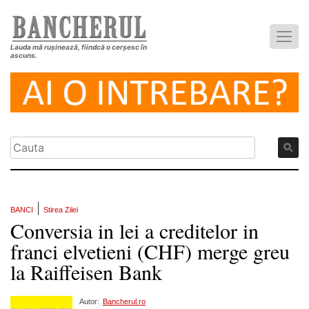
Lauda mă rușinează, fiindcă o cerșesc în
ascuns.
|
BANCI
Stirea Zilei
Conversia in lei a creditelor in
franci elvetieni (CHF) merge greu
la Raiffeisen Bank
Autor:
Bancherul.ro