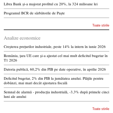
Libra Bank și-a majorat profitul cu 20%, la 324 milioane lei
Programul BCR de sărbătorile de Paște
Toate stirile
Analize economice
Creșterea prețurilor industriale, peste 14% la intern în iunie 2026
România, țara UE care și-a ajustat cel mai mult deficitul bugetar în
T1 2026
Datoria publică, 60,2% din PIB pe date operative, în aprilie 2026
Deficitul bugetar, 2% din PIB la jumătatea anului. Plățile pentru
dobânzi, mai mari decât ajustarea fiscală
Semnal de alarmă - producția industrială, -3,3% după primele cinci
luni ale anului
Toate stirile