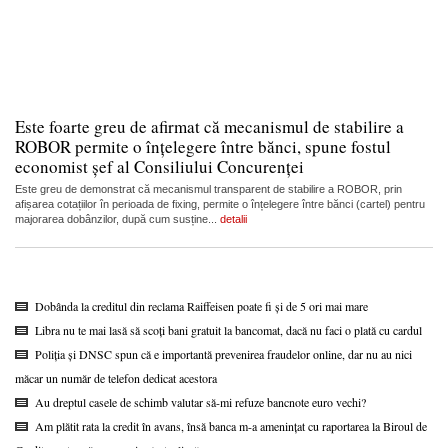
Este foarte greu de afirmat că mecanismul de stabilire a
ROBOR permite o înțelegere între bănci, spune fostul
economist șef al Consiliului Concurenței
Este greu de demonstrat că mecanismul transparent de stabilire a ROBOR, prin
afișarea cotațiilor în perioada de fixing, permite o înțelegere între bănci (cartel) pentru
majorarea dobânzilor, după cum susține...
detalii
Dobânda la creditul din reclama Raiffeisen poate fi și de 5 ori mai mare
Libra nu te mai lasă să scoți bani gratuit la bancomat, dacă nu faci o plată cu cardul
Poliția și DNSC spun că e importantă prevenirea fraudelor online, dar nu au nici
măcar un număr de telefon dedicat acestora
Au dreptul casele de schimb valutar să-mi refuze bancnote euro vechi?
Am plătit rata la credit în avans, însă banca m-a amenințat cu raportarea la Biroul de