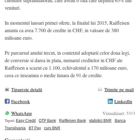
clientilor supraindatorati, care aveau o rata care depasea 65% din
venituri.
In momentul lansari primei oferte, la finalul lui 2015, Raiffeisen
anunta ca avea 7.700 de credite in CHF, in valoare de 380
milioane euro.
Pe parcursul anului trecut, in contextul adoptarii celor doua legi,
de conversie si darea in plata, numarul creditelor in CHF ale
Raiffeisen a scazut cu 1.100, echivalentul a 170 milioane euro,
ceea ce inseamna o medie lunara de 91 de credite.
Tipareste detalii
Trimite pe mail
Facebook
LinkedIn
WhatsApp
Vizualizari:
5313
Taguri:
Easy Credit
OTP Bank
Raiffeisen Bank
statistici BNR
Banca
Transilvania
BT Pay
curs BNR
Comentarii