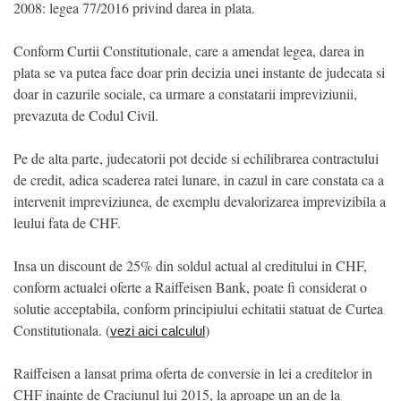
2008: legea 77/2016 privind darea in plata.
Conform Curtii Constitutionale, care a amendat legea, darea in
plata se va putea face doar prin decizia unei instante de judecata si
doar in cazurile sociale, ca urmare a constatarii impreviziunii,
prevazuta de Codul Civil.
Pe de alta parte, judecatorii pot decide si echilibrarea contractului
de credit, adica scaderea ratei lunare, in cazul in care constata ca a
intervenit impreviziunea, de exemplu devalorizarea imprevizibila a
leului fata de CHF.
Insa un discount de 25% din soldul actual al creditului in CHF,
conform actualei oferte a Raiffeisen Bank, poate fi considerat o
solutie acceptabila, conform principiului echitatii statuat de Curtea
Constitutionala. (
)
vezi aici calculul
Raiffeisen a lansat prima oferta de conversie in lei a creditelor in
CHF inainte de Craciunul lui 2015, la aproape un an de la