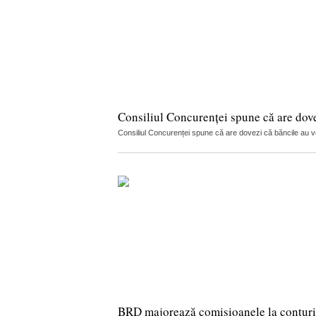
Consiliul Concurenței spune că are dov
Consiliul Concurenței spune că are dovezi că băncile au vorb
BRD majorează comisioanele la conturi, c