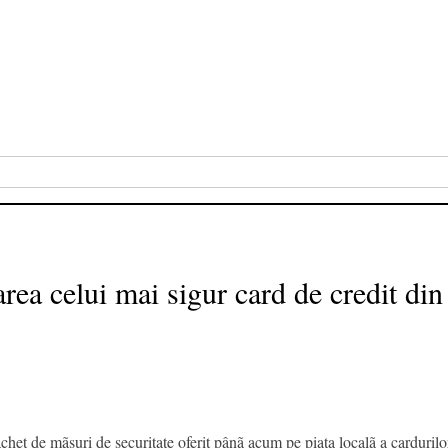
area celui mai sigur card de credit d
et de mãsuri de securitate oferit pânã acum pe piata localã a cardurilor 