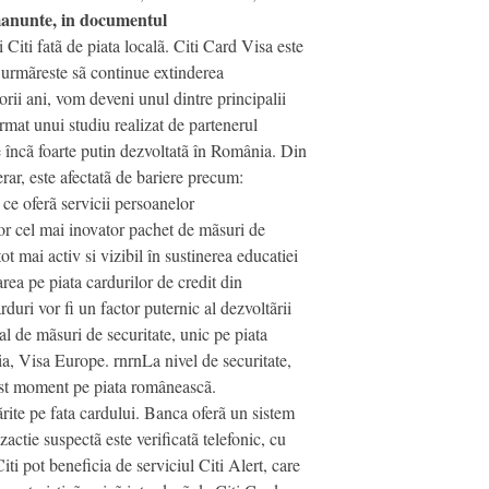
nunte, in documentul
iti fatã de piata localã. Citi Card Visa este
l urmãreste sã continue extinderea
ii ani, vom deveni unul dintre principalii
rmat unui studiu realizat de partenerul
te încã foarte putin dezvoltatã în România. Din
erar, este afectatã de bariere precum:
 ce oferã servicii persoanelor
lor cel mai inovator pachet de mãsuri de
 mai activ si vizibil în sustinerea educatiei
ea pe piata cardurilor de credit din
uri vor fi un factor puternic al dezvoltãrii
al de mãsuri de securitate, unic pe piata
a, Visa Europe. rnrnLa nivel de securitate,
cest moment pe piata româneascã.
ãrite pe fata cardului. Banca oferã un sistem
actie suspectã este verificatã telefonic, cu
iti pot beneficia de serviciul Citi Alert, care