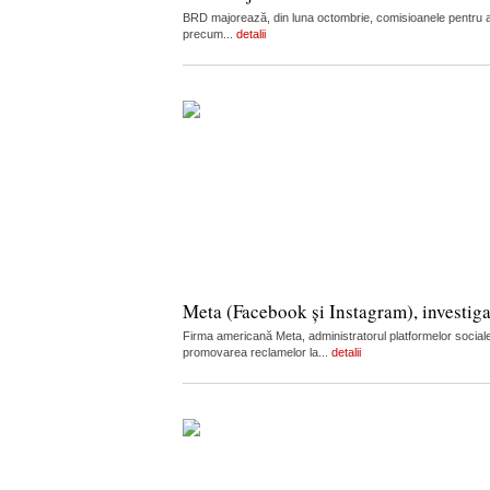
BRD majorează, din luna octombrie, comisioanele pentru admi
precum...
detalii
Meta (Facebook și Instagram), investiga
Firma americană Meta, administratorul platformelor sociale
promovarea reclamelor la...
detalii