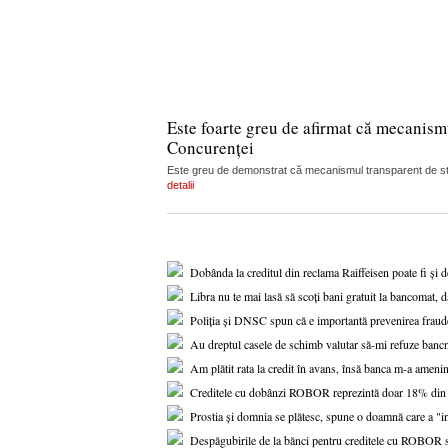
Este foarte greu de afirmat că mecanism
Concurenței
Este greu de demonstrat că mecanismul transparent de stabi
detalii
Dobânda la creditul din reclama Raiffeisen poate fi și 
Libra nu te mai lasă să scoți bani gratuit la bancomat, d
Poliția și DNSC spun că e importantă prevenirea fraude
Au dreptul casele de schimb valutar să-mi refuze banc
Am plătit rata la credit în avans, însă banca m-a amenin
Creditele cu dobânzi ROBOR reprezintă doar 18% din to
Prostia și domnia se plătesc, spune o doamnă care a "i
Despăgubirile de la bănci pentru creditele cu ROBOR s-a