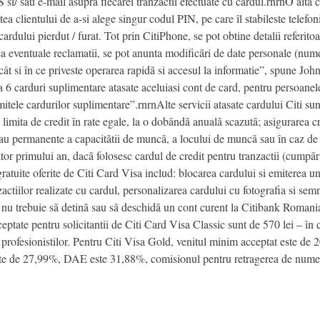
S si/ sau e-mail asupra fiecãrei tranzactii efectuate cu cardul.rnrnO altã 
ea clientului de a-si alege singur codul PIN, pe care îl stabileste telefon
ardului pierdut / furat. Tot prin CitiPhone, se pot obtine detalii referitoa
ica eventuale reclamatii, se pot anunta modificãri de date personale (nume
e, cât si în ce priveste operarea rapidã si accesul la informatie”, spune 
 la 6 carduri suplimentare atasate aceluiasi cont de card, pentru persoane
imitele cardurilor suplimentare”.rnrnAlte servicii atasate cardului Citi s
limita de credit în rate egale, la o dobândã anualã scazutã; asigurarea cr
 sau permanente a capacitãtii de muncã, a locului de muncã sau în caz de d
r primului an, dacã folosesc cardul de credit pentru tranzactii (cumpãrã
gratuite oferite de Citi Card Visa includ: blocarea cardului si emiterea u
ctiilor realizate cu cardul, personalizarea cardului cu fotografia si semn
 nu trebuie sã detinã sau sã deschidã un cont curent la Citibank Romania.
tate pentru solicitantii de Citi Card Visa Classic sunt de 570 lei – în ca
iber profesionistilor. Pentru Citi Visa Gold, venitul minim acceptat este d
 este de 27,99%, DAE este 31,88%, comisionul pentru retragerea de nume