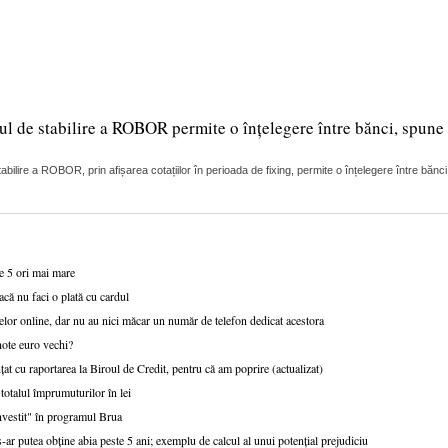
ul de stabilire a ROBOR permite o înțelegere între bănci, spune 
lire a ROBOR, prin afișarea cotațiilor în perioada de fixing, permite o înțelegere între bănci
de 5 ori mai mare
acă nu faci o plată cu cardul
lor online, dar nu au nici măcar un număr de telefon dedicat acestora
note euro vechi?
țat cu raportarea la Biroul de Credit, pentru că am poprire (actualizat)
talul împrumuturilor în lei
nvestit" în programul Brua
r putea obține abia peste 5 ani; exemplu de calcul al unui potențial prejudiciu