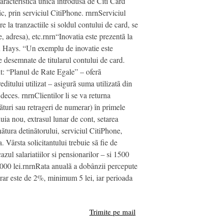
caracteristicã unicã introdusã de Citi Card
ic, prin serviciul CitiPhone. rnrnServiciul
re la tranzactiile si soldul contului de card, se
, adresa), etc.rnrn“Inovatia este prezentã la
John Hays. “Un exemplu de inovatie este
le desemnate de titularul contului de card.
unt: “Planul de Rate Egale” – oferã
editului utilizat – asigurã suma utilizatã din
eces. rnrnClientilor li se va returna
turi sau retrageri de numerar) în primele
nuia nou, extrasul lunar de cont, setarea
ãtura detinãtorului, serviciul CitiPhone,
 Vârsta solicitantului trebuie sã fie de
zul salariatiilor si pensionarilor – si 1500
e 2000 lei.rnrnRata anualã a dobânzii percepute
rar este de 2%, minimum 5 lei, iar perioada
Trimite pe mail