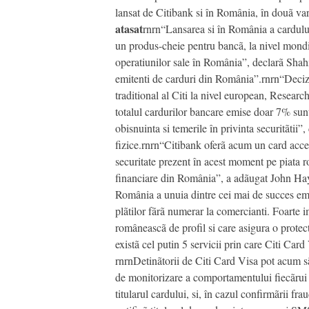
lansat de Citibank si în România, în douã var
atasat
rnrn“Lansarea si în România a cardului
un produs-cheie pentru bancã, la nivel mondia
operatiunilor sale în România”, declarã Shah
emitenti de carduri din România”.rnrn“Decizia 
traditional al Citi la nivel european, Researc
totalul cardurilor bancare emise doar 7% sunt 
obisnuinta si temerile în privinta securitãtii
fizice.rnrn“Citibank oferã acum un card accep
securitate prezent în acest moment pe piata r
financiare din România”, a adãugat John Hays
România a unuia dintre cei mai de succes emit
plãtilor fãrã numerar la comercianti. Foarte i
româneascã de profil si care asigura o prote
existã cel putin 5 servicii prin care Citi Ca
rnrnDetinãtorii de Citi Card Visa pot acum sã
de monitorizare a comportamentului fiecãrui de
titularul cardului, si, în cazul confirmãrii fr