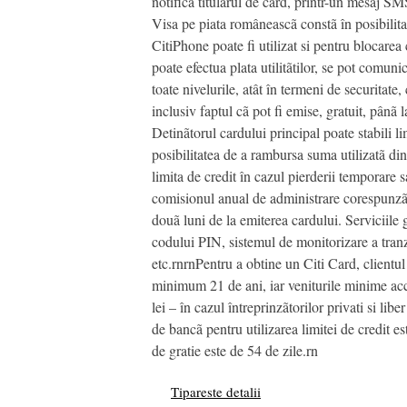
notificã titularul de card, printr-un mesaj SM
Visa pe piata româneascã constã în posibilitat
CitiPhone poate fi utilizat si pentru blocarea c
poate efectua plata utilitãtilor, se pot comun
toate nivelurile, atât în termeni de securitat
inclusiv faptul cã pot fi emise, gratuit, pânã
Detinãtorul cardului principal poate stabili l
posibilitatea de a rambursa suma utilizatã din 
limita de credit în cazul pierderii temporare
comisionul anual de administrare corespunzãto
douã luni de la emiterea cardului. Serviciile 
codului PIN, sistemul de monitorizare a tranza
etc.rnrnPentru a obtine un Citi Card, clientul
minimum 21 de ani, iar veniturile minime accep
lei – în cazul întreprinzãtorilor privati si l
de bancã pentru utilizarea limitei de credit
de gratie este de 54 de zile.rn
Tipareste detalii