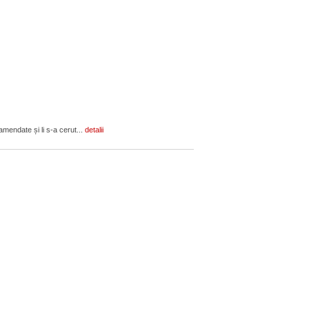
amendate și li s-a cerut...
detalii