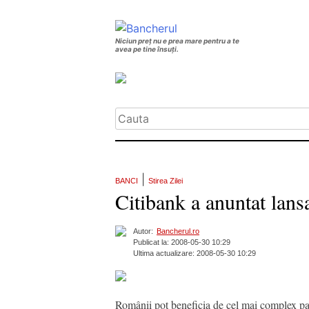
Niciun preț nu e prea mare pentru a te
avea pe tine însuți.
|
BANCI
Stirea Zilei
Citibank a anuntat lans
Autor:
Bancherul.ro
Publicat la: 2008-05-30 10:29
Ultima actualizare: 2008-05-30 10:29
Românii pot beneficia de cel mai complex pach