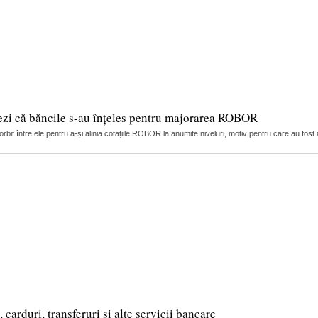
ezi că băncile s-au înțeles pentru majorarea ROBOR
it între ele pentru a-și alinia cotațiile ROBOR la anumite niveluri, motiv pentru care au fost 
arduri, transferuri și alte servicii bancare