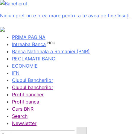
Niciun preț nu e prea mare pentru a te avea pe tine însuți.
PRIMA PAGINA
NOU
Intreaba Banca
Banca Nationala a Romaniei (BNR)
RECLAMATII BANCI
ECONOMIE
IFN
Clubul Bancherilor
Clubul bancherilor
Profil bancher
Profil banca
Curs BNR
Search
Newsletter