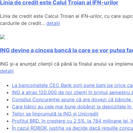
Linia de credit este Calul Troian al IFN-urilor
Linia de credit este Calcul Troian al IFN-urilor, cu care sup
cardurile de credit...
detalii
ING devine a cincea bancă la care se vor putea fac
ING și-a anunțat clienții că până la finalul anului va implemen
detalii
La bancomatele CEC Bank poți pune bani pe orice ca
ING a atras 120.000 de noi clienți în primul semestru a
Consiliul Concurenței spune că are dovezi că băncile
Care bănci au cele mai bune dobânzi la depozitele în 
Teilor se împrumută la ING și Unicredit
Profitul BRD, în creștere cu 2,5%, la 784 milioane lei,
În cazul ROBOR, justiția va decide dacă regulile con