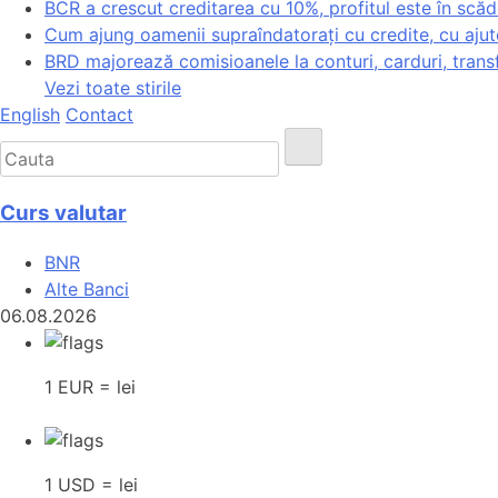
BCR a crescut creditarea cu 10%, profitul este în scă
Cum ajung oamenii supraîndatorați cu credite, cu ajut
BRD majorează comisioanele la conturi, carduri, transfe
Vezi toate stirile
English
Contact
Curs valutar
BNR
Alte Banci
06.08.2026
1 EUR = lei
1 USD = lei