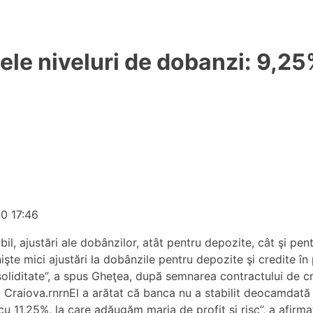
le niveluri de dobanzi: 9,25
10 17:46
 ajustări ale dobânzilor, atât pentru depozite, cât şi pentru
işte mici ajustări la dobânzile pentru depozite şi credite 
 soliditate”, a spus Gheţea, după semnarea contractului de cr
aiova.rnrnEl a arătat că banca nu a stabilit deocamdată cu
11,25%, la care adăugăm marja de profit şi risc”, a afirmat