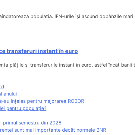
raîndatorează populația. IFN-urile își ascund dobânzile mari 
e transferuri instant în euro
ta plățile și transferurile instant în euro, astfel încât banii 
rd
l anului
 s-au înțeles pentru majorarea ROBOR
lei pentru populație?
 în primul semestru din 2026
curenței sunt mai importante decât normele BNR