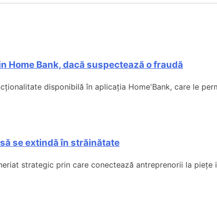
, din Home Bank, dacă suspectează o fraudă
onalitate disponibilă în aplicația Home'Bank, care le permi
să se extindă în străinătate
iat strategic prin care conectează antreprenorii la piețe i