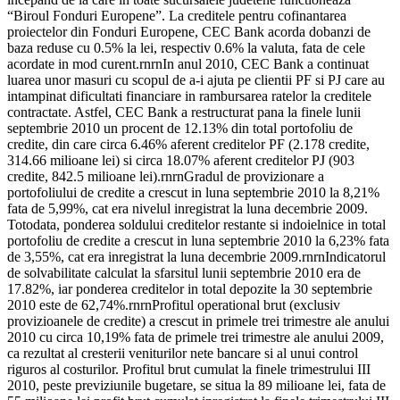
“Biroul Fonduri Europene”. La creditele pentru cofinantarea
proiectelor din Fonduri Europene, CEC Bank acorda dobanzi de
baza reduse cu 0.5% la lei, respectiv 0.6% la valuta, fata de cele
acordate in mod curent.rnrnIn anul 2010, CEC Bank a continuat
luarea unor masuri cu scopul de a-i ajuta pe clientii PF si PJ care au
intampinat dificultati financiare in rambursarea ratelor la creditele
contractate. Astfel, CEC Bank a restructurat pana la finele lunii
septembrie 2010 un procent de 12.13% din total portofoliu de
credite, din care circa 6.46% aferent creditelor PF (2.178 credite,
314.66 milioane lei) si circa 18.07% aferent creditelor PJ (903
credite, 842.5 milioane lei).rnrnGradul de provizionare a
portofoliului de credite a crescut in luna septembrie 2010 la 8,21%
fata de 5,99%, cat era nivelul inregistrat la luna decembrie 2009.
Totodata, ponderea soldului creditelor restante si indoielnice in total
portofoliu de credite a crescut in luna septembrie 2010 la 6,23% fata
de 3,55%, cat era inregistrat la luna decembrie 2009.rnrnIndicatorul
de solvabilitate calculat la sfarsitul lunii septembrie 2010 era de
17.82%, iar ponderea creditelor in total depozite la 30 septembrie
2010 este de 62,74%.rnrnProfitul operational brut (exclusiv
provizioanele de credite) a crescut in primele trei trimestre ale anului
2010 cu circa 10,19% fata de primele trei trimestre ale anului 2009,
ca rezultat al cresterii veniturilor nete bancare si al unui control
riguros al costurilor. Profitul brut cumulat la finele trimestrului III
2010, peste previziunile bugetare, se situa la 89 milioane lei, fata de