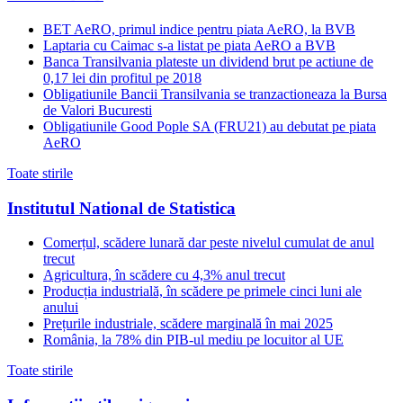
BET AeRO, primul indice pentru piata AeRO, la BVB
Laptaria cu Caimac s-a listat pe piata AeRO a BVB
Banca Transilvania plateste un dividend brut pe actiune de
0,17 lei din profitul pe 2018
Obligatiunile Bancii Transilvania se tranzactioneaza la Bursa
de Valori Bucuresti
Obligatiunile Good Pople SA (FRU21) au debutat pe piata
AeRO
Toate stirile
Institutul National de Statistica
Comerțul, scădere lunară dar peste nivelul cumulat de anul
trecut
Agricultura, în scădere cu 4,3% anul trecut
Producția industrială, în scădere pe primele cinci luni ale
anului
Prețurile industriale, scădere marginală în mai 2025
România, la 78% din PIB-ul mediu pe locuitor al UE
Toate stirile