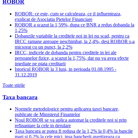
ROBOR
ROBOR: ce este, cum se calculeaza, ce il influenteaza,
explicat de Asociatia Pietelor Financiare
ROBOR a scazut la 1,59%, dupa ce BNR a redus dobanda la
1,25%
Dobanzile variabile la creditele noi in lei nu scad, pentru ca
IRCC ramane aproape neschimbat, la 2,4%, desi ROBOR s-a
micsorat cu un punct, la 2,2%
IRCC, indicele de dobanda pentru creditele in lei ale
persoanelor fizice, a scazut la 1,75%, dar nu va avea efecte
imediate pe piata creditarii
Istoricul ROBOR la 3 luni, in perioada 01.08.1995 -
31.12.2019
Toate stirile
Taxa bancara
Normele metodologice pentru aplicarea taxei bancare,
publicate de Ministerul Finantelor
Noul ROBOR se va aplica automat la creditele noi si prin
refinantare la cele in derulare
Taxa bancara ar putea fi redusa de la 1,2% la 0,4% la bancile
mari si 0,2% la cele mici, insa bancherii avertizeaza ca