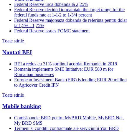
Federal Reserve urca dobanda la 2,25%
Federal Reserve decided to maintain the target range for the
federal funds rate at 1-1/2 to 1-3/4 percent
Federal Reserve majoreaza dobanda de referinta pentru dolar
la 1,5% - 1,75%
Federal Reserve issues FOMC statement
Toate stirile
Noutati BEI
BEI a redus cu 31% sprijinul acordat Romaniei in 2018
Romania implements SME Initiative: EUR 580 m for
Romanian businesses
European Investment Bank (EIB) is lending EUR 20 million
to Agricover Credit IFN
Toate stirile
Mobile banking
Comisioanele BRD pentru MyBRD Mobile, MyBRD Net,
My BRD SMS
Termeni si conditii contractuale ale serviciului You BRD