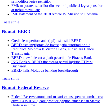
sa modifice legea pensiilor
FMI: majorarea salariilor din sectorul public si legea pensiilor
ar trebui reevaluate
IMF statement of the 2018 Article IV Mission to Romania
Toate stirile
Noutati BERD
Creditele neperformante (npl) - statistici BERD
BERD este ingrijorata de investigatia autoritatilor din
Republica Moldova la Victoria Bank, subsidiara Bancii
Transilvania
BERD dezvaluie cat a platit pe actiunile Piraeus Bank
ING Bank si BERD finanteaza parcul logistic CTPark
Bucharest
EBRD hails Moldova banking breakthrough
Toate stirile
Noutati Federal Reserve
Federal Reserve anunta noi masuri extinse pentru combaterea
crizei COVID-19, care produce pagube "imense" in Statele
Unite si in lume