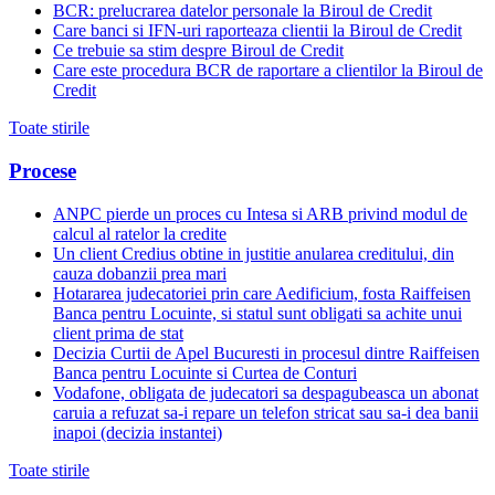
BCR: prelucrarea datelor personale la Biroul de Credit
Care banci si IFN-uri raporteaza clientii la Biroul de Credit
Ce trebuie sa stim despre Biroul de Credit
Care este procedura BCR de raportare a clientilor la Biroul de
Credit
Toate stirile
Procese
ANPC pierde un proces cu Intesa si ARB privind modul de
calcul al ratelor la credite
Un client Credius obtine in justitie anularea creditului, din
cauza dobanzii prea mari
Hotararea judecatoriei prin care Aedificium, fosta Raiffeisen
Banca pentru Locuinte, si statul sunt obligati sa achite unui
client prima de stat
Decizia Curtii de Apel Bucuresti in procesul dintre Raiffeisen
Banca pentru Locuinte si Curtea de Conturi
Vodafone, obligata de judecatori sa despagubeasca un abonat
caruia a refuzat sa-i repare un telefon stricat sau sa-i dea banii
inapoi (decizia instantei)
Toate stirile