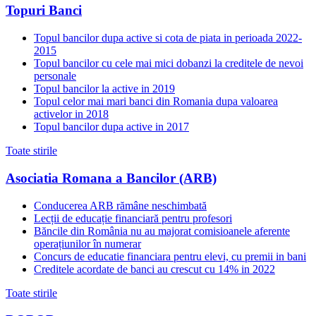
Topuri Banci
Topul bancilor dupa active si cota de piata in perioada 2022-
2015
Topul bancilor cu cele mai mici dobanzi la creditele de nevoi
personale
Topul bancilor la active in 2019
Topul celor mai mari banci din Romania dupa valoarea
activelor in 2018
Topul bancilor dupa active in 2017
Toate stirile
Asociatia Romana a Bancilor (ARB)
Conducerea ARB rămâne neschimbată
Lecții de educație financiară pentru profesori
Băncile din România nu au majorat comisioanele aferente
operațiunilor în numerar
Concurs de educatie financiara pentru elevi, cu premii in bani
Creditele acordate de banci au crescut cu 14% in 2022
Toate stirile