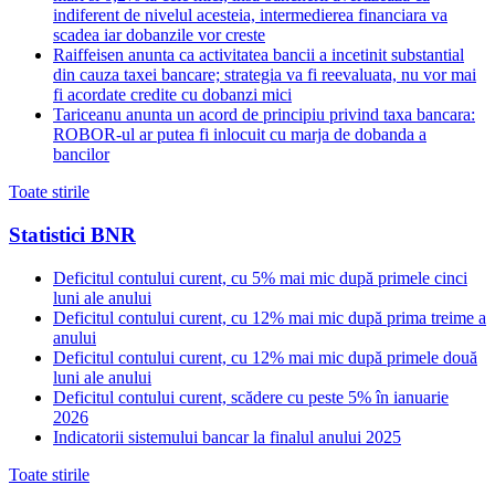
indiferent de nivelul acesteia, intermedierea financiara va
scadea iar dobanzile vor creste
Raiffeisen anunta ca activitatea bancii a incetinit substantial
din cauza taxei bancare; strategia va fi reevaluata, nu vor mai
fi acordate credite cu dobanzi mici
Tariceanu anunta un acord de principiu privind taxa bancara:
ROBOR-ul ar putea fi inlocuit cu marja de dobanda a
bancilor
Toate stirile
Statistici BNR
Deficitul contului curent, cu 5% mai mic după primele cinci
luni ale anului
Deficitul contului curent, cu 12% mai mic după prima treime a
anului
Deficitul contului curent, cu 12% mai mic după primele două
luni ale anului
Deficitul contului curent, scădere cu peste 5% în ianuarie
2026
Indicatorii sistemului bancar la finalul anului 2025
Toate stirile