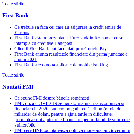
Toate stirile
First Bank
Ce trebuie sa faca cei care au asigurare la credit emisa de
Euroins
First Bank este reprezentanta Eurobank in Romania: ce se
intampla cu creditele Bancpost?
Clientii First Bank pot face plati prin Google Pay
First Bank anunta rezultatele financiare din prima jumatate a
anului 2021
First Bank are o noua aplicatie de mobile banking
Toate stirile
Noutati FMI
Ce spune FMI despre băncile românești
FMI: criza COVID-19 se transforma in criza economica si
financiara in 2020, suntem pregatiti cu 1 trilion (o mie de
miliarde) de dolari, pentru a ajuta tarile in dificultate;
prioritatea sunt ajutoarele financiare pentru familiile si firmele
vulnerabile
FMI cere BNR sa intareasca politica monetara iar Guvernului