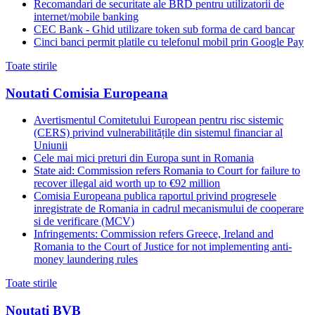
Recomandari de securitate ale BRD pentru utilizatorii de
internet/mobile banking
CEC Bank - Ghid utilizare token sub forma de card bancar
Cinci banci permit platile cu telefonul mobil prin Google Pay
Toate stirile
Noutati Comisia Europeana
Avertismentul Comitetului European pentru risc sistemic
(CERS) privind vulnerabilitățile din sistemul financiar al
Uniunii
Cele mai mici preturi din Europa sunt in Romania
State aid: Commission refers Romania to Court for failure to
recover illegal aid worth up to €92 million
Comisia Europeana publica raportul privind progresele
inregistrate de Romania in cadrul mecanismului de cooperare
si de verificare (MCV)
Infringements: Commission refers Greece, Ireland and
Romania to the Court of Justice for not implementing anti-
money laundering rules
Toate stirile
Noutati BVB