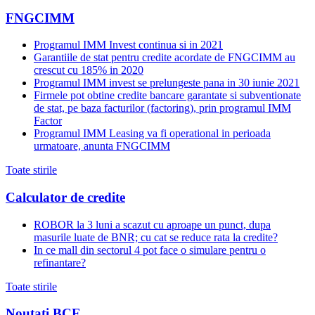
FNGCIMM
Programul IMM Invest continua si in 2021
Garantiile de stat pentru credite acordate de FNGCIMM au
crescut cu 185% in 2020
Programul IMM invest se prelungeste pana in 30 iunie 2021
Firmele pot obtine credite bancare garantate si subventionate
de stat, pe baza facturilor (factoring), prin programul IMM
Factor
Programul IMM Leasing va fi operational in perioada
urmatoare, anunta FNGCIMM
Toate stirile
Calculator de credite
ROBOR la 3 luni a scazut cu aproape un punct, dupa
masurile luate de BNR; cu cat se reduce rata la credite?
In ce mall din sectorul 4 pot face o simulare pentru o
refinantare?
Toate stirile
Noutati BCE