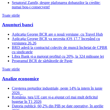
Senatorul Zamfir, despre plafonarea dobanzilor la credite:
numai bou-i consecvent!
Toate stirile
Anunturi banci
Aplicația George BCR are o nouă versiune, cu Travel Hub
Aplicația George BCR va necesita iOS 17.7 începând cu
versiunea 26.26
BRD aderă la contractul colectiv de muncă încheiat de CPBR
cu sindicatele
Libra Bank și-a majorat profitul cu 20%, la 324 milioane lei
Programul BCR de sărbătorile de Paște
Toate stirile
Analize economice
Creșterea prețurilor industriale, peste 14% la intern în iunie
2026
România, țara UE care și-a ajustat cel mai mult deficitul
bugetar în T1 2026
Datoria publică, 60,2% din PIB pe date operative, în aprilie