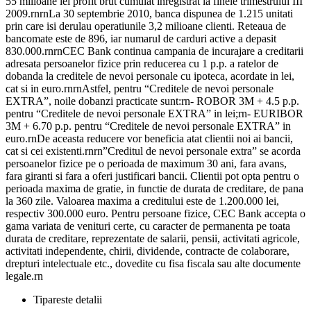
55 milioane lei profit brut cumulat inregistrat la finele trimestrului III
2009.rnrnLa 30 septembrie 2010, banca dispunea de 1.215 unitati
prin care isi derulau operatiunile 3,2 milioane clienti. Reteaua de
bancomate este de 896, iar numarul de carduri active a depasit
830.000.rnrnCEC Bank continua campania de incurajare a creditarii
adresata persoanelor fizice prin reducerea cu 1 p.p. a ratelor de
dobanda la creditele de nevoi personale cu ipoteca, acordate in lei,
cat si in euro.rnrnAstfel, pentru “Creditele de nevoi personale
EXTRA”, noile dobanzi practicate sunt:rn- ROBOR 3M + 4.5 p.p.
pentru “Creditele de nevoi personale EXTRA” in lei;rn- EURIBOR
3M + 6.70 p.p. pentru “Creditele de nevoi personale EXTRA” in
euro.rnDe aceasta reducere vor beneficia atat clientii noi ai bancii,
cat si cei existenti.rnrn”Creditul de nevoi personale extra” se acorda
persoanelor fizice pe o perioada de maximum 30 ani, fara avans,
fara giranti si fara a oferi justificari bancii. Clientii pot opta pentru o
perioada maxima de gratie, in functie de durata de creditare, de pana
la 360 zile. Valoarea maxima a creditului este de 1.200.000 lei,
respectiv 300.000 euro. Pentru persoane fizice, CEC Bank accepta o
gama variata de venituri certe, cu caracter de permanenta pe toata
durata de creditare, reprezentate de salarii, pensii, activitati agricole,
activitati independente, chirii, dividende, contracte de colaborare,
drepturi intelectuale etc., dovedite cu fisa fiscala sau alte documente
legale.rn
Tipareste detalii