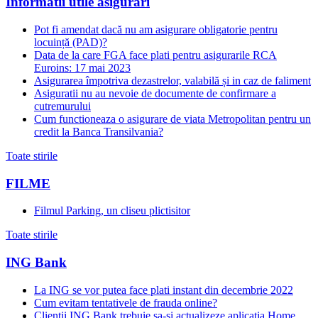
Informatii utile asigurari
Pot fi amendat dacă nu am asigurare obligatorie pentru
locuință (PAD)?
Data de la care FGA face plati pentru asigurarile RCA
Euroins: 17 mai 2023
Asigurarea împotriva dezastrelor, valabilă și in caz de faliment
Asiguratii nu au nevoie de documente de confirmare a
cutremurului
Cum functioneaza o asigurare de viata Metropolitan pentru un
credit la Banca Transilvania?
Toate stirile
FILME
Filmul Parking, un cliseu plictisitor
Toate stirile
ING Bank
La ING se vor putea face plati instant din decembrie 2022
Cum evitam tentativele de frauda online?
Clientii ING Bank trebuie sa-si actualizeze aplicatia Home