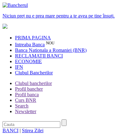
Niciun preț nu e prea mare pentru a te avea pe tine însuți.
PRIMA PAGINA
NOU
Intreaba Banca
Banca Nationala a Romaniei (BNR)
RECLAMATII BANCI
ECONOMIE
IFN
Clubul Bancherilor
Clubul bancherilor
Profil bancher
Profil banca
Curs BNR
Search
Newsletter
BANCI
|
Stirea Zilei