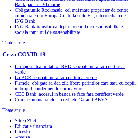
Bank pana in 20 martie
Obligatiunile Rockcastle, cel mai mare proprietar de centre
comerciale din Europa Centrala si de Est, intermediata de
ING Bank
ING Bank transforma departamentul de responsabilitate
sociala intr-unul de sustenabilitate
Toate stirile
Criza COVID-19
In majoritatea unitatilor BRD se poate intra fara certificat
verde
La BCR se poate intra fara certificat verde
Firmele, obligate sa dea zile libere parintilor care stau cu copiii
in timpul pandemiei de coronavirus
CEC Bank: accesul in banca se face fara certificat verde
Cum se amana ratele la creditele Garanti BBVA
Toate stirile
Stirea Zilei
Educatie financiara
Interviu
Analiza