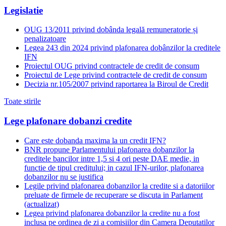
Legislatie
OUG 13/2011 privind dobânda legală remuneratorie și
penalizatoare
Legea 243 din 2024 privind plafonarea dobânzilor la creditele
IFN
Proiectul OUG privind contractele de credit de consum
Proiectul de Lege privind contractele de credit de consum
Decizia nr.105/2007 privind raportarea la Biroul de Credit
Toate stirile
Lege plafonare dobanzi credite
Care este dobanda maxima la un credit IFN?
BNR propune Parlamentului plafonarea dobanzilor la
creditele bancilor intre 1,5 si 4 ori peste DAE medie, in
functie de tipul creditului; in cazul IFN-urilor, plafonarea
dobanzilor nu se justifica
Legile privind plafonarea dobanzilor la credite si a datoriilor
preluate de firmele de recuperare se discuta in Parlament
(actualizat)
Legea privind plafonarea dobanzilor la credite nu a fost
inclusa pe ordinea de zi a comisiilor din Camera Deputatilor