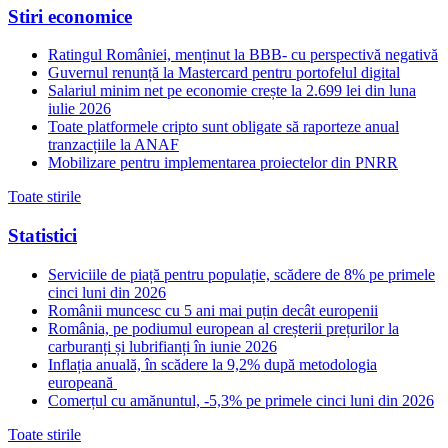
Stiri economice
Ratingul României, menținut la BBB- cu perspectivă negativă
Guvernul renunță la Mastercard pentru portofelul digital
Salariul minim net pe economie crește la 2.699 lei din luna
iulie 2026
Toate platformele cripto sunt obligate să raporteze anual
tranzacțiile la ANAF
Mobilizare pentru implementarea proiectelor din PNRR
Toate stirile
Statistici
Serviciile de piață pentru populație, scădere de 8% pe primele
cinci luni din 2026
Românii muncesc cu 5 ani mai puțin decât europenii
România, pe podiumul european al creșterii prețurilor la
carburanți și lubrifianți în iunie 2026
Inflația anuală, în scădere la 9,2% după metodologia
europeană
Comerțul cu amănuntul, -5,3% pe primele cinci luni din 2026
Toate stirile