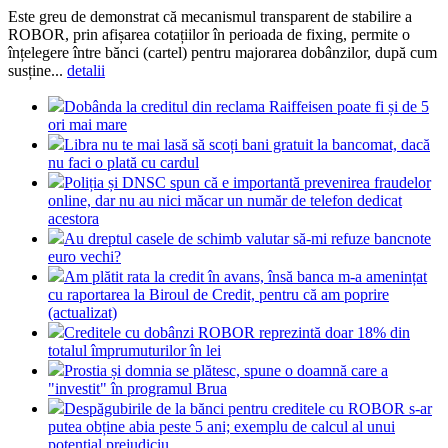
Este greu de demonstrat că mecanismul transparent de stabilire a
ROBOR, prin afișarea cotațiilor în perioada de fixing, permite o
înțelegere între bănci (cartel) pentru majorarea dobânzilor, după cum
susține...
detalii
Dobânda la creditul din reclama Raiffeisen poate fi și de 5
ori mai mare
Libra nu te mai lasă să scoți bani gratuit la bancomat, dacă
nu faci o plată cu cardul
Poliția și DNSC spun că e importantă prevenirea fraudelor
online, dar nu au nici măcar un număr de telefon dedicat
acestora
Au dreptul casele de schimb valutar să-mi refuze bancnote
euro vechi?
Am plătit rata la credit în avans, însă banca m-a amenințat
cu raportarea la Biroul de Credit, pentru că am poprire
(actualizat)
Creditele cu dobânzi ROBOR reprezintă doar 18% din
totalul împrumuturilor în lei
Prostia și domnia se plătesc, spune o doamnă care a
"investit" în programul Brua
Despăgubirile de la bănci pentru creditele cu ROBOR s-ar
putea obține abia peste 5 ani; exemplu de calcul al unui
potențial prejudiciu