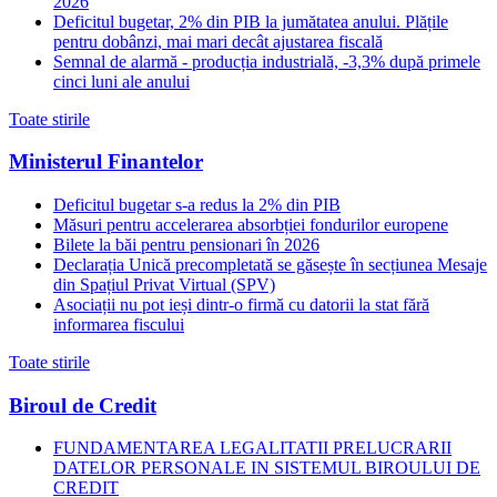
2026
Deficitul bugetar, 2% din PIB la jumătatea anului. Plățile
pentru dobânzi, mai mari decât ajustarea fiscală
Semnal de alarmă - producția industrială, -3,3% după primele
cinci luni ale anului
Toate stirile
Ministerul Finantelor
Deficitul bugetar s-a redus la 2% din PIB
Măsuri pentru accelerarea absorbției fondurilor europene
Bilete la băi pentru pensionari în 2026
Declarația Unică precompletată se găsește în secțiunea Mesaje
din Spațiul Privat Virtual (SPV)
Asociații nu pot ieși dintr-o firmă cu datorii la stat fără
informarea fiscului
Toate stirile
Biroul de Credit
FUNDAMENTAREA LEGALITATII PRELUCRARII
DATELOR PERSONALE IN SISTEMUL BIROULUI DE
CREDIT