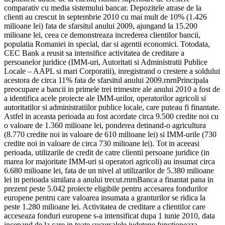
comparativ cu media sistemului bancar. Depozitele atrase de la
clienti au crescut in septembrie 2010 cu mai mult de 10% (1.426
milioane lei) fata de sfarsitul anului 2009, ajungand la 15.200
milioane lei, ceea ce demonstreaza increderea clientilor bancii,
populatia Romaniei in special, dar si agentii economici. Totodata,
CEC Bank a reusit sa intensifice activitatea de creditare a
persoanelor juridice (IMM-uri, Autoritati si Administratii Publice
Locale – AAPL si mari Corporatii), inregistrand o crestere a soldului
acestora de circa 11% fata de sfarsitul anului 2009.rnrnPrincipala
preocupare a bancii in primele trei trimestre ale anului 2010 a fost de
a identifica acele proiecte ale IMM-urilor, operatorilor agricoli si
autoritatilor si administratiilor publice locale, care puteau fi finantate.
Astfel in aceasta perioada au fost acordate circa 9.500 credite noi cu
o valoare de 1.360 milioane lei, ponderea detinand-o agricultura
(8.770 credite noi in valoare de 610 milioane lei) si IMM-urile (730
credite noi in valoare de circa 730 milioane lei). Tot in aceeasi
perioada, utilizarile de credit de catre clientii persoane juridice (in
marea lor majoritate IMM-uri si operatori agricoli) au insumat circa
6.680 milioane lei, fata de un nivel al utilizarilor de 5.380 milioane
lei in perioada similara a anului trecut.rnrnBanca a finantat pana in
prezent peste 5.042 proiecte eligibile pentru accesarea fondurilor
europene pentru care valoarea insumata a granturilor se ridica la
peste 1.280 milioane lei. Activitatea de creditare a clientilor care
acceseaza fonduri europene s-a intensificat dupa 1 iunie 2010, data
incepand de la care in toate sucursalele judetene functioneaza