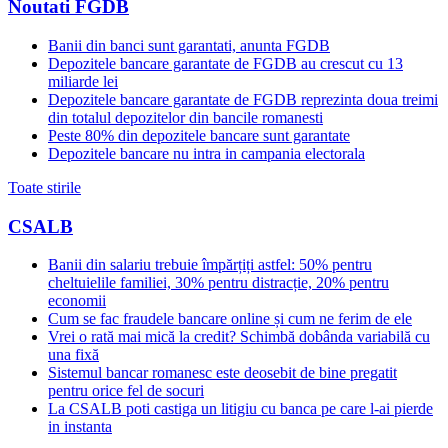
Noutati FGDB
Banii din banci sunt garantati, anunta FGDB
Depozitele bancare garantate de FGDB au crescut cu 13
miliarde lei
Depozitele bancare garantate de FGDB reprezinta doua treimi
din totalul depozitelor din bancile romanesti
Peste 80% din depozitele bancare sunt garantate
Depozitele bancare nu intra in campania electorala
Toate stirile
CSALB
Banii din salariu trebuie împărțiți astfel: 50% pentru
cheltuielile familiei, 30% pentru distracție, 20% pentru
economii
Cum se fac fraudele bancare online și cum ne ferim de ele
Vrei o rată mai mică la credit? Schimbă dobânda variabilă cu
una fixă
Sistemul bancar romanesc este deosebit de bine pregatit
pentru orice fel de socuri
La CSALB poti castiga un litigiu cu banca pe care l-ai pierde
in instanta