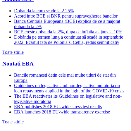
Dobanda la euro scade la 2,25%
Acord intre BCE si BNR pentru supravegherea bancilor
Banca Centrala Europeana (BCE) explica de ce a majorat
dobanda la 2%
BCE creste dobanda la 2%, dupa ce inflatia a ajuns la 10%
Dobânda pe termen lung a continuat să scadă in septembrie
2022. Ecartul față de Polonia și Cehia, redus semnificativ
Toate stirile
Noutati EBA
Bancile romanesti detin cele mai multe titluri de stat din
Europa
Guidelines on legislative and non-legislative moratoria on
loan repayments applied in the light of the COVID-19 crisis
The EBA reactivates its Guidelines on legislative and non-
legislative moratoria
EBA publishes 2018 EU-wide stress test results
EBA launches 2018 EU-wide transparency exercise
Toate stirile