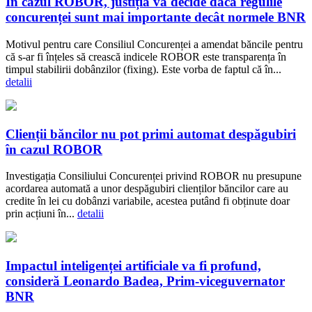
În cazul ROBOR, justiția va decide dacă regulile
concurenței sunt mai importante decât normele BNR
Motivul pentru care Consiliul Concurenței a amendat băncile pentru
că s-ar fi înțeles să crească indicele ROBOR este transparența în
timpul stabilirii dobânzilor (fixing). Este vorba de faptul că în...
detalii
Clienții băncilor nu pot primi automat despăgubiri
în cazul ROBOR
Investigația Consiliului Concurenței privind ROBOR nu presupune
acordarea automată a unor despăgubiri clienților băncilor care au
credite în lei cu dobânzi variabile, acestea putând fi obținute doar
prin acțiuni în...
detalii
Impactul inteligenței artificiale va fi profund,
consideră Leonardo Badea, Prim-viceguvernator
BNR