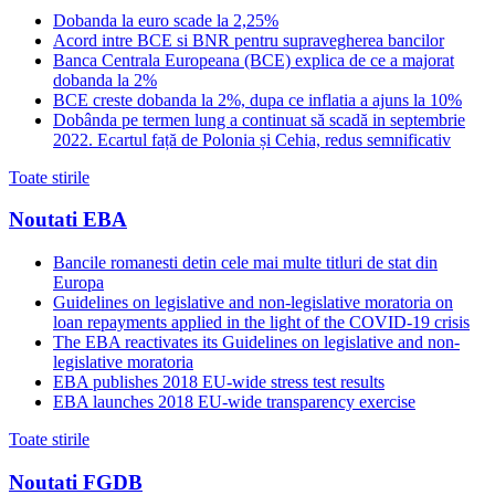
Dobanda la euro scade la 2,25%
Acord intre BCE si BNR pentru supravegherea bancilor
Banca Centrala Europeana (BCE) explica de ce a majorat
dobanda la 2%
BCE creste dobanda la 2%, dupa ce inflatia a ajuns la 10%
Dobânda pe termen lung a continuat să scadă in septembrie
2022. Ecartul față de Polonia și Cehia, redus semnificativ
Toate stirile
Noutati EBA
Bancile romanesti detin cele mai multe titluri de stat din
Europa
Guidelines on legislative and non-legislative moratoria on
loan repayments applied in the light of the COVID-19 crisis
The EBA reactivates its Guidelines on legislative and non-
legislative moratoria
EBA publishes 2018 EU-wide stress test results
EBA launches 2018 EU-wide transparency exercise
Toate stirile
Noutati FGDB