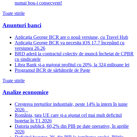
numai bou-i consecvent!
Toate stirile
Anunturi banci
Aplicația George BCR are o nouă versiune, cu Travel Hub
Aplicația George BCR va necesita iOS 17.7 începând cu
versiunea 26.26
BRD aderă la contractul colectiv de muncă încheiat de CPBR
cu sindicatele
Libra Bank și-a majorat profitul cu 20%, la 324 milioane lei
Programul BCR de sărbătorile de Paște
Toate stirile
Analize economice
Creșterea prețurilor industriale, peste 14% la intern în iunie
2026
România, țara UE care și-a ajustat cel mai mult deficitul
bugetar în T1 2026
Datoria publică, 60,2% din PIB pe date operative, în aprilie
2026