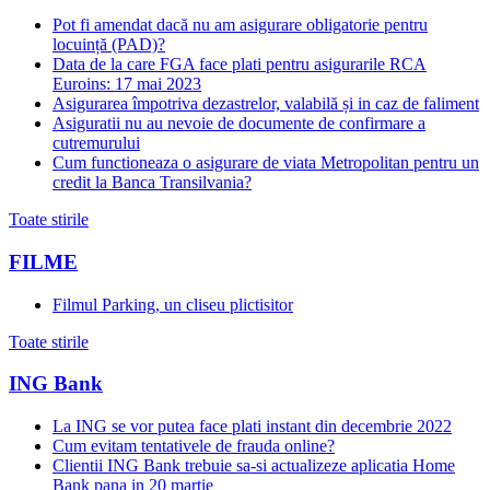
Pot fi amendat dacă nu am asigurare obligatorie pentru
locuință (PAD)?
Data de la care FGA face plati pentru asigurarile RCA
Euroins: 17 mai 2023
Asigurarea împotriva dezastrelor, valabilă și in caz de faliment
Asiguratii nu au nevoie de documente de confirmare a
cutremurului
Cum functioneaza o asigurare de viata Metropolitan pentru un
credit la Banca Transilvania?
Toate stirile
FILME
Filmul Parking, un cliseu plictisitor
Toate stirile
ING Bank
La ING se vor putea face plati instant din decembrie 2022
Cum evitam tentativele de frauda online?
Clientii ING Bank trebuie sa-si actualizeze aplicatia Home
Bank pana in 20 martie