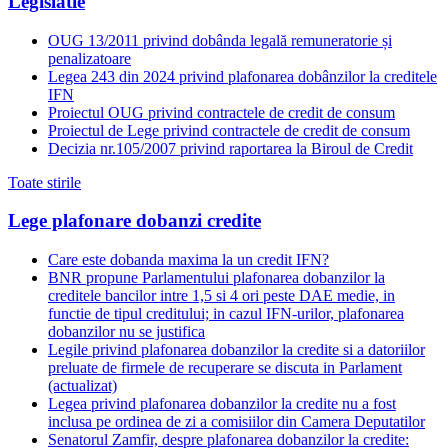
Legislatie
OUG 13/2011 privind dobânda legală remuneratorie și
penalizatoare
Legea 243 din 2024 privind plafonarea dobânzilor la creditele
IFN
Proiectul OUG privind contractele de credit de consum
Proiectul de Lege privind contractele de credit de consum
Decizia nr.105/2007 privind raportarea la Biroul de Credit
Toate stirile
Lege plafonare dobanzi credite
Care este dobanda maxima la un credit IFN?
BNR propune Parlamentului plafonarea dobanzilor la
creditele bancilor intre 1,5 si 4 ori peste DAE medie, in
functie de tipul creditului; in cazul IFN-urilor, plafonarea
dobanzilor nu se justifica
Legile privind plafonarea dobanzilor la credite si a datoriilor
preluate de firmele de recuperare se discuta in Parlament
(actualizat)
Legea privind plafonarea dobanzilor la credite nu a fost
inclusa pe ordinea de zi a comisiilor din Camera Deputatilor
Senatorul Zamfir, despre plafonarea dobanzilor la credite: