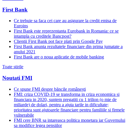
First Bank
Ce trebuie sa faca cei care au asigurare la credit emisa de
Euroins
First Bank este reprezentanta Eurobank in Romania: ce se
intampla cu creditele Bancpost?
Clientii First Bank pot face plati prin Google Pay
First Bank anunta rezultatele financiare din prima jumatate a
anului 2021
First Bank are o noua aplicatie de mobile banking
Toate stirile
Noutati FMI
Ce spune FMI despre băncile românești
FMI: criza COVID-19 se transforma in criza economica si
financiara in 2020, suntem pregatiti cu 1 trilion (o mie de
miliarde) de dolari, pentru a ajuta tarile in dificultate;
prioritatea sunt ajutoarele financiare pentru familiile si firmele
vulnerabile
FMI cere BNR sa intareasca politica monetara iar Guvernului
sa modifice legea pensiilor