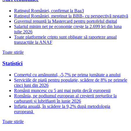
Ratingul României, confirmat la Baa3
Ratingul României, menținut la BBB- cu perspectivă negativă
Guvernul renunță la Mastercard pentru portofelul digital
Salariul minim net pe economie crește la 2.699 lei din luna
iulie 2026
Toate platformele cripto sunt obligate să raporteze anual
tranzacțiile la ANAF
Toate stirile
Statistici
Comerțul cu amănuntul, -5,7% pe prima jumătate a anului
Serviciile de piață pentru populație, scădere de 8% pe primele
cinci luni din 2026
Românii muncesc cu 5 ani mai puțin decât europenii
România, pe podiumul european al creșterii prețurilor la
carburanți și lubrifianți în iunie 2026
Inflația anuală, în scădere la 9,2% după metodologia
europeană
Toate stirile