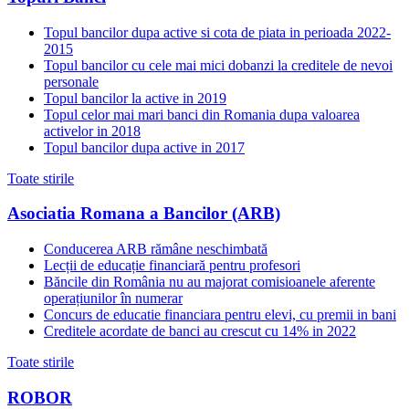
Topul bancilor dupa active si cota de piata in perioada 2022-
2015
Topul bancilor cu cele mai mici dobanzi la creditele de nevoi
personale
Topul bancilor la active in 2019
Topul celor mai mari banci din Romania dupa valoarea
activelor in 2018
Topul bancilor dupa active in 2017
Toate stirile
Asociatia Romana a Bancilor (ARB)
Conducerea ARB rămâne neschimbată
Lecții de educație financiară pentru profesori
Băncile din România nu au majorat comisioanele aferente
operațiunilor în numerar
Concurs de educatie financiara pentru elevi, cu premii in bani
Creditele acordate de banci au crescut cu 14% in 2022
Toate stirile
ROBOR