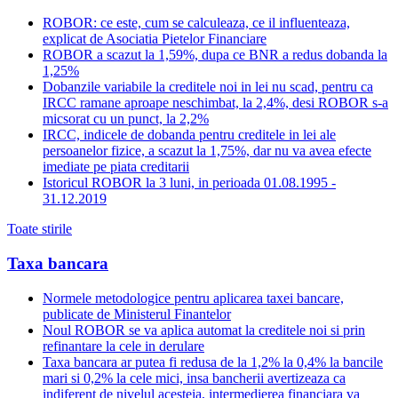
ROBOR: ce este, cum se calculeaza, ce il influenteaza,
explicat de Asociatia Pietelor Financiare
ROBOR a scazut la 1,59%, dupa ce BNR a redus dobanda la
1,25%
Dobanzile variabile la creditele noi in lei nu scad, pentru ca
IRCC ramane aproape neschimbat, la 2,4%, desi ROBOR s-a
micsorat cu un punct, la 2,2%
IRCC, indicele de dobanda pentru creditele in lei ale
persoanelor fizice, a scazut la 1,75%, dar nu va avea efecte
imediate pe piata creditarii
Istoricul ROBOR la 3 luni, in perioada 01.08.1995 -
31.12.2019
Toate stirile
Taxa bancara
Normele metodologice pentru aplicarea taxei bancare,
publicate de Ministerul Finantelor
Noul ROBOR se va aplica automat la creditele noi si prin
refinantare la cele in derulare
Taxa bancara ar putea fi redusa de la 1,2% la 0,4% la bancile
mari si 0,2% la cele mici, insa bancherii avertizeaza ca
indiferent de nivelul acesteia, intermedierea financiara va