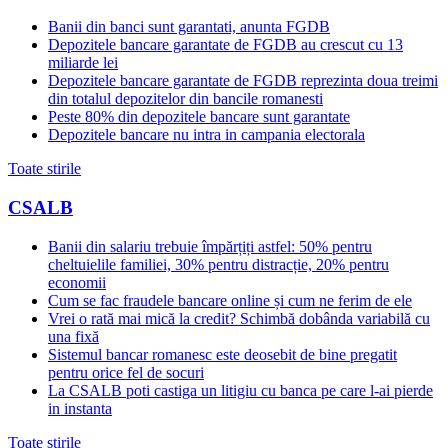
Banii din banci sunt garantati, anunta FGDB
Depozitele bancare garantate de FGDB au crescut cu 13
miliarde lei
Depozitele bancare garantate de FGDB reprezinta doua treimi
din totalul depozitelor din bancile romanesti
Peste 80% din depozitele bancare sunt garantate
Depozitele bancare nu intra in campania electorala
Toate stirile
CSALB
Banii din salariu trebuie împărțiți astfel: 50% pentru
cheltuielile familiei, 30% pentru distracție, 20% pentru
economii
Cum se fac fraudele bancare online și cum ne ferim de ele
Vrei o rată mai mică la credit? Schimbă dobânda variabilă cu
una fixă
Sistemul bancar romanesc este deosebit de bine pregatit
pentru orice fel de socuri
La CSALB poti castiga un litigiu cu banca pe care l-ai pierde
in instanta
Toate stirile