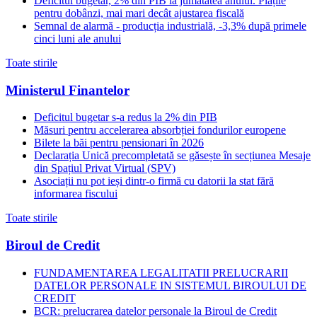
Deficitul bugetar, 2% din PIB la jumătatea anului. Plățile
pentru dobânzi, mai mari decât ajustarea fiscală
Semnal de alarmă - producția industrială, -3,3% după primele
cinci luni ale anului
Toate stirile
Ministerul Finantelor
Deficitul bugetar s-a redus la 2% din PIB
Măsuri pentru accelerarea absorbției fondurilor europene
Bilete la băi pentru pensionari în 2026
Declarația Unică precompletată se găsește în secțiunea Mesaje
din Spațiul Privat Virtual (SPV)
Asociații nu pot ieși dintr-o firmă cu datorii la stat fără
informarea fiscului
Toate stirile
Biroul de Credit
FUNDAMENTAREA LEGALITATII PRELUCRARII
DATELOR PERSONALE IN SISTEMUL BIROULUI DE
CREDIT
BCR: prelucrarea datelor personale la Biroul de Credit