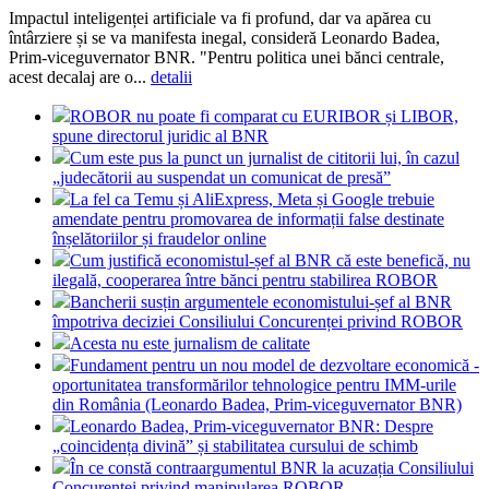
Impactul inteligenței artificiale va fi profund, dar va apărea cu
întârziere și se va manifesta inegal, consideră Leonardo Badea,
Prim-viceguvernator BNR. "Pentru politica unei bănci centrale,
acest decalaj are o...
detalii
ROBOR nu poate fi comparat cu EURIBOR și LIBOR,
spune directorul juridic al BNR
Cum este pus la punct un jurnalist de cititorii lui, în cazul
„judecătorii au suspendat un comunicat de presă”
La fel ca Temu și AliExpress, Meta și Google trebuie
amendate pentru promovarea de informații false destinate
înșelătoriilor și fraudelor online
Cum justifică economistul-șef al BNR că este benefică, nu
ilegală, cooperarea între bănci pentru stabilirea ROBOR
Bancherii susțin argumentele economistului-șef al BNR
împotriva deciziei Consiliului Concurenței privind ROBOR
Acesta nu este jurnalism de calitate
Fundament pentru un nou model de dezvoltare economică -
oportunitatea transformărilor tehnologice pentru IMM-urile
din România (Leonardo Badea, Prim-viceguvernator BNR)
Leonardo Badea, Prim-viceguvernator BNR: Despre
„coincidența divină” și stabilitatea cursului de schimb
În ce constă contraargumentul BNR la acuzația Consiliului
Concurenței privind manipularea ROBOR