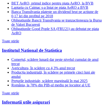
BET AeRO, primul indice pentru piata AeRO, la BVB
Laptaria cu Caimac s-a listat pe piata AeRO a BVB
Banca Transilvania plateste un dividend brut pe actiune de
0,17 lei din profitul pe 2018
Obligatiunile Bancii Transilvania se tranzactioneaza la Bursa
de Valori Bucuresti
Obligatiunile Good Pople SA (FRU21) au debutat pe piata
AeRO
Toate stirile
Institutul National de Statistica
Comerțul, scădere lunară dar peste nivelul cumulat de anul
trecut
Agricultura, în scădere cu 4,3% anul trecut
Producția industrială, în scădere pe primele cinci luni ale
anului
Prețurile industriale, scădere marginală în mai 2025
România, la 78% din PIB-ul mediu pe locuitor al UE
Toate stirile
Informatii utile asigurari