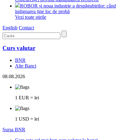
ROBOR și noua industrie a despăgubirilor: când
indignarea ține loc de probă
Vezi toate stirile
English
Contact
Curs valutar
BNR
Alte Banci
08.08.2026
1 EUR = lei
1 USD = lei
Sursa BNR