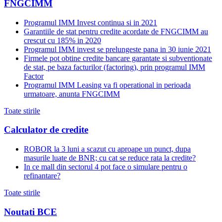
FNGCIMM
Programul IMM Invest continua si in 2021
Garantiile de stat pentru credite acordate de FNGCIMM au
crescut cu 185% in 2020
Programul IMM invest se prelungeste pana in 30 iunie 2021
Firmele pot obtine credite bancare garantate si subventionate
de stat, pe baza facturilor (factoring), prin programul IMM
Factor
Programul IMM Leasing va fi operational in perioada
urmatoare, anunta FNGCIMM
Toate stirile
Calculator de credite
ROBOR la 3 luni a scazut cu aproape un punct, dupa
masurile luate de BNR; cu cat se reduce rata la credite?
In ce mall din sectorul 4 pot face o simulare pentru o
refinantare?
Toate stirile
Noutati BCE