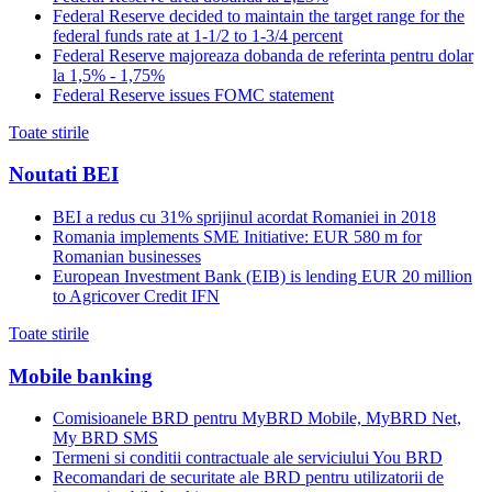
Federal Reserve decided to maintain the target range for the
federal funds rate at 1-1/2 to 1-3/4 percent
Federal Reserve majoreaza dobanda de referinta pentru dolar
la 1,5% - 1,75%
Federal Reserve issues FOMC statement
Toate stirile
Noutati BEI
BEI a redus cu 31% sprijinul acordat Romaniei in 2018
Romania implements SME Initiative: EUR 580 m for
Romanian businesses
European Investment Bank (EIB) is lending EUR 20 million
to Agricover Credit IFN
Toate stirile
Mobile banking
Comisioanele BRD pentru MyBRD Mobile, MyBRD Net,
My BRD SMS
Termeni si conditii contractuale ale serviciului You BRD
Recomandari de securitate ale BRD pentru utilizatorii de