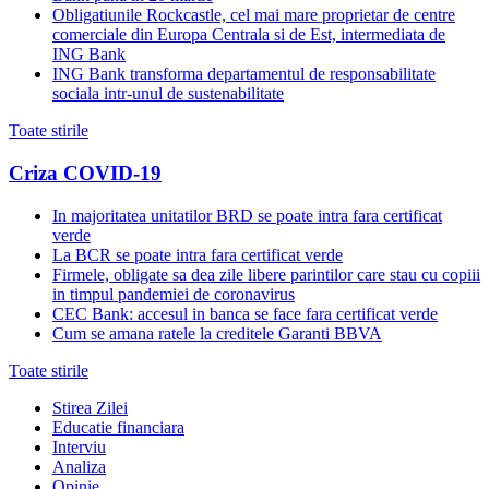
Obligatiunile Rockcastle, cel mai mare proprietar de centre
comerciale din Europa Centrala si de Est, intermediata de
ING Bank
ING Bank transforma departamentul de responsabilitate
sociala intr-unul de sustenabilitate
Toate stirile
Criza COVID-19
In majoritatea unitatilor BRD se poate intra fara certificat
verde
La BCR se poate intra fara certificat verde
Firmele, obligate sa dea zile libere parintilor care stau cu copiii
in timpul pandemiei de coronavirus
CEC Bank: accesul in banca se face fara certificat verde
Cum se amana ratele la creditele Garanti BBVA
Toate stirile
Stirea Zilei
Educatie financiara
Interviu
Analiza
Opinie