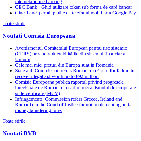
internet/mobile banking
CEC Bank - Ghid utilizare token sub forma de card bancar
Cinci banci permit platile cu telefonul mobil prin Google Pay
Toate stirile
Noutati Comisia Europeana
Avertismentul Comitetului European pentru risc sistemic
(CERS) privind vulnerabilitățile din sistemul financiar al
Uniunii
Cele mai mici preturi din Europa sunt in Romania
State aid: Commission refers Romania to Court for failure to
recover illegal aid worth up to €92 million
Comisia Europeana publica raportul privind progresele
inregistrate de Romania in cadrul mecanismului de cooperare
si de verificare (MCV)
Infringements: Commission refers Greece, Ireland and
Romania to the Court of Justice for not implementing anti-
money laundering rules
Toate stirile
Noutati BVB