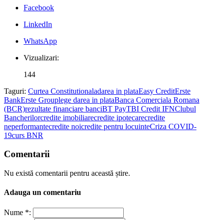
Facebook
LinkedIn
WhatsApp
Vizualizari:
144
Taguri:
Curtea Constitutionala
darea in plata
Easy Credit
Erste
Bank
Erste Group
lege darea in plata
Banca Comerciala Romana
(BCR)
rezultate financiare banci
BT Pay
TBI Credit IFN
Clubul
Bancherilor
credite imobiliare
credite ipotecare
credite
neperformante
credite noi
credite pentru locuinte
Criza COVID-
19
curs BNR
Comentarii
Nu există comentarii pentru această știre.
Adauga un comentariu
Nume *: