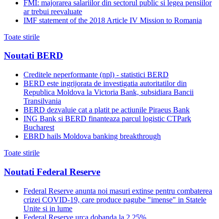
FMI: majorarea salariilor din sectorul public si legea pensiilor
ar trebui reevaluate
IMF statement of the 2018 Article IV Mission to Romania
Toate stirile
Noutati BERD
Creditele neperformante (npl) - statistici BERD
BERD este ingrijorata de investigatia autoritatilor din
Republica Moldova la Victoria Bank, subsidiara Bancii
Transilvania
BERD dezvaluie cat a platit pe actiunile Piraeus Bank
ING Bank si BERD finanteaza parcul logistic CTPark
Bucharest
EBRD hails Moldova banking breakthrough
Toate stirile
Noutati Federal Reserve
Federal Reserve anunta noi masuri extinse pentru combaterea
crizei COVID-19, care produce pagube "imense" in Statele
Unite si in lume
Federal Reserve urca dobanda la 2,25%