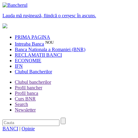
Lauda mă rușinează, fiindcă o cerșesc în ascuns.
PRIMA PAGINA
NOU
Intreaba Banca
Banca Nationala a Romaniei (BNR)
RECLAMATII BANCI
ECONOMIE
IFN
Clubul Bancherilor
Clubul bancherilor
Profil bancher
Profil banca
Curs BNR
Search
Newsletter
BANCI
|
Opinie