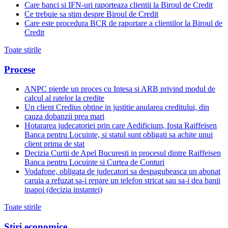
Care banci si IFN-uri raporteaza clientii la Biroul de Credit
Ce trebuie sa stim despre Biroul de Credit
Care este procedura BCR de raportare a clientilor la Biroul de
Credit
Toate stirile
Procese
ANPC pierde un proces cu Intesa si ARB privind modul de
calcul al ratelor la credite
Un client Credius obtine in justitie anularea creditului, din
cauza dobanzii prea mari
Hotararea judecatoriei prin care Aedificium, fosta Raiffeisen
Banca pentru Locuinte, si statul sunt obligati sa achite unui
client prima de stat
Decizia Curtii de Apel Bucuresti in procesul dintre Raiffeisen
Banca pentru Locuinte si Curtea de Conturi
Vodafone, obligata de judecatori sa despagubeasca un abonat
caruia a refuzat sa-i repare un telefon stricat sau sa-i dea banii
inapoi (decizia instantei)
Toate stirile
Stiri economice