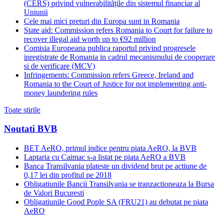
(CERS) privind vulnerabilitățile din sistemul financiar al
Uniunii
Cele mai mici preturi din Europa sunt in Romania
State aid: Commission refers Romania to Court for failure to
recover illegal aid worth up to €92 million
Comisia Europeana publica raportul privind progresele
inregistrate de Romania in cadrul mecanismului de cooperare
si de verificare (MCV)
Infringements: Commission refers Greece, Ireland and
Romania to the Court of Justice for not implementing anti-
money laundering rules
Toate stirile
Noutati BVB
BET AeRO, primul indice pentru piata AeRO, la BVB
Laptaria cu Caimac s-a listat pe piata AeRO a BVB
Banca Transilvania plateste un dividend brut pe actiune de
0,17 lei din profitul pe 2018
Obligatiunile Bancii Transilvania se tranzactioneaza la Bursa
de Valori Bucuresti
Obligatiunile Good Pople SA (FRU21) au debutat pe piata
AeRO