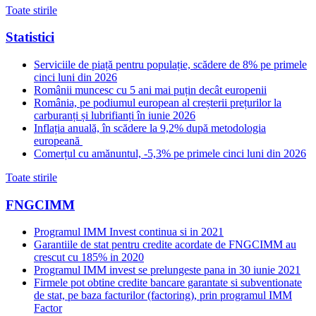
Toate stirile
Statistici
Serviciile de piață pentru populație, scădere de 8% pe primele
cinci luni din 2026
Românii muncesc cu 5 ani mai puțin decât europenii
România, pe podiumul european al creșterii prețurilor la
carburanți și lubrifianți în iunie 2026
Inflația anuală, în scădere la 9,2% după metodologia
europeană
Comerțul cu amănuntul, -5,3% pe primele cinci luni din 2026
Toate stirile
FNGCIMM
Programul IMM Invest continua si in 2021
Garantiile de stat pentru credite acordate de FNGCIMM au
crescut cu 185% in 2020
Programul IMM invest se prelungeste pana in 30 iunie 2021
Firmele pot obtine credite bancare garantate si subventionate
de stat, pe baza facturilor (factoring), prin programul IMM
Factor