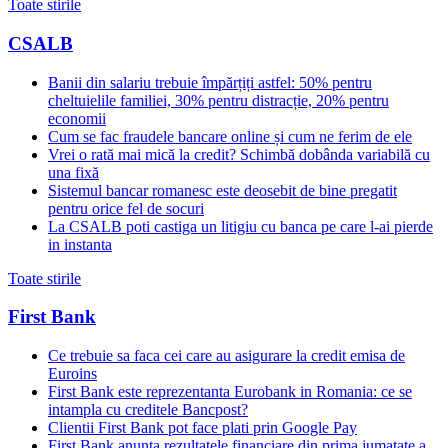
Toate stirile
CSALB
Banii din salariu trebuie împărțiți astfel: 50% pentru
cheltuielile familiei, 30% pentru distracție, 20% pentru
economii
Cum se fac fraudele bancare online și cum ne ferim de ele
Vrei o rată mai mică la credit? Schimbă dobânda variabilă cu
una fixă
Sistemul bancar romanesc este deosebit de bine pregatit
pentru orice fel de socuri
La CSALB poti castiga un litigiu cu banca pe care l-ai pierde
in instanta
Toate stirile
First Bank
Ce trebuie sa faca cei care au asigurare la credit emisa de
Euroins
First Bank este reprezentanta Eurobank in Romania: ce se
intampla cu creditele Bancpost?
Clientii First Bank pot face plati prin Google Pay
First Bank anunta rezultatele financiare din prima jumatate a