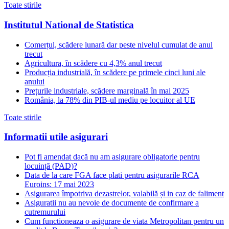
Toate stirile
Institutul National de Statistica
Comerțul, scădere lunară dar peste nivelul cumulat de anul
trecut
Agricultura, în scădere cu 4,3% anul trecut
Producția industrială, în scădere pe primele cinci luni ale
anului
Prețurile industriale, scădere marginală în mai 2025
România, la 78% din PIB-ul mediu pe locuitor al UE
Toate stirile
Informatii utile asigurari
Pot fi amendat dacă nu am asigurare obligatorie pentru
locuință (PAD)?
Data de la care FGA face plati pentru asigurarile RCA
Euroins: 17 mai 2023
Asigurarea împotriva dezastrelor, valabilă și in caz de faliment
Asiguratii nu au nevoie de documente de confirmare a
cutremurului
Cum functioneaza o asigurare de viata Metropolitan pentru un