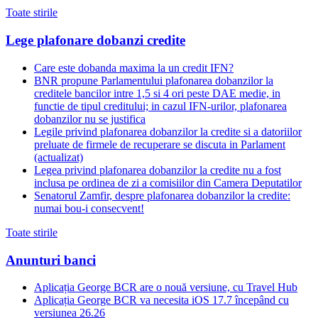
Toate stirile
Lege plafonare dobanzi credite
Care este dobanda maxima la un credit IFN?
BNR propune Parlamentului plafonarea dobanzilor la
creditele bancilor intre 1,5 si 4 ori peste DAE medie, in
functie de tipul creditului; in cazul IFN-urilor, plafonarea
dobanzilor nu se justifica
Legile privind plafonarea dobanzilor la credite si a datoriilor
preluate de firmele de recuperare se discuta in Parlament
(actualizat)
Legea privind plafonarea dobanzilor la credite nu a fost
inclusa pe ordinea de zi a comisiilor din Camera Deputatilor
Senatorul Zamfir, despre plafonarea dobanzilor la credite:
numai bou-i consecvent!
Toate stirile
Anunturi banci
Aplicația George BCR are o nouă versiune, cu Travel Hub
Aplicația George BCR va necesita iOS 17.7 începând cu
versiunea 26.26