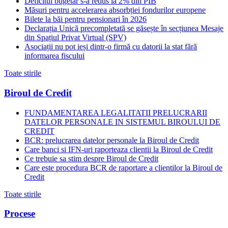
Deficitul bugetar s-a redus la 2% din PIB
Măsuri pentru accelerarea absorbției fondurilor europene
Bilete la băi pentru pensionari în 2026
Declarația Unică precompletată se găsește în secțiunea Mesaje
din Spațiul Privat Virtual (SPV)
Asociații nu pot ieși dintr-o firmă cu datorii la stat fără
informarea fiscului
Toate stirile
Biroul de Credit
FUNDAMENTAREA LEGALITATII PRELUCRARII
DATELOR PERSONALE IN SISTEMUL BIROULUI DE
CREDIT
BCR: prelucrarea datelor personale la Biroul de Credit
Care banci si IFN-uri raporteaza clientii la Biroul de Credit
Ce trebuie sa stim despre Biroul de Credit
Care este procedura BCR de raportare a clientilor la Biroul de
Credit
Toate stirile
Procese