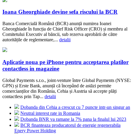
Ioana Gheorghiade devine sefa riscului la BCR
Banca Comercială Română (BCR) anunță numirea Ioanei
Gheorghiade în funcția de Chief Risk Officer (CRO) și membru al
Comitetului Executiv al băncii, sub rezerva aprobării de către
autoritățile de reglementare,...
detalii
Aplicatie noua pe iPhone pentru acceptarea platilor
contactless in magazine
Global Payments s.r.o., joint-venture între Global Payments (NYSE:
GPN) și Erste Bank, anunță că începând de astăzi permite
comercianților din România, Cehia și Austria să accepte plăți
contactless prin Tap...
detalii
Dobanda din Cehia a crescut cu 7 puncte intr-un singur an
Neutral interest rate in Romania
Dobanda BNR va ramane la 7% pana la finalul lui 2023
BCR finanteaza producatorul de energie regenerabila
Enery Power Holding