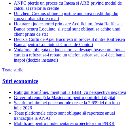
ANPC pierde un proces cu Intesa si ARB privind modul de
calcul al ratelor la credite
Un client Credius obtine in justitie anularea creditului, din
cauza dobanzii prea mari
Hotararea judecatoriei prin care Aedificium, fosta Raiffeisen
Banca pentru Locuinte, si statul sunt obligati sa achite unui
client prima de stat
Decizia Curtii de Apel Bucuresti in procesul dintre Raiffeisen
Banca pentru Locuinte si Curtea de Conturi
Vodafone, obligata de judecatori sa despagubeasca un abonat
caruia a refuzat sa-i repare un telefon stricat sau sa-i dea banii
inapoi (decizia instantei)
Toate stirile
Stiri economice
Ratingul României, menținut la BBB- cu perspectivă negativă
Guvernul renunță la Mastercard pentru portofelul digital
Salariul minim net pe economie crește la 2.699 lei din luna
iulie 2026
Toate platformele cripto sunt obligate să raporteze anual
tranzacțiile la ANAF
Mobilizare pentru implementarea proiectelor din PNRR