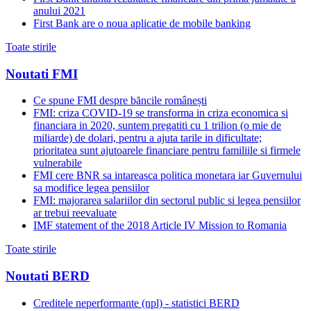
anului 2021
First Bank are o noua aplicatie de mobile banking
Toate stirile
Noutati FMI
Ce spune FMI despre băncile românești
FMI: criza COVID-19 se transforma in criza economica si
financiara in 2020, suntem pregatiti cu 1 trilion (o mie de
miliarde) de dolari, pentru a ajuta tarile in dificultate;
prioritatea sunt ajutoarele financiare pentru familiile si firmele
vulnerabile
FMI cere BNR sa intareasca politica monetara iar Guvernului
sa modifice legea pensiilor
FMI: majorarea salariilor din sectorul public si legea pensiilor
ar trebui reevaluate
IMF statement of the 2018 Article IV Mission to Romania
Toate stirile
Noutati BERD
Creditele neperformante (npl) - statistici BERD