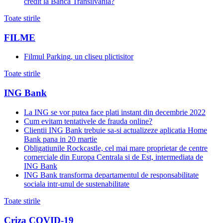
credit la Banca Transilvania?
Toate stirile
FILME
Filmul Parking, un cliseu plictisitor
Toate stirile
ING Bank
La ING se vor putea face plati instant din decembrie 2022
Cum evitam tentativele de frauda online?
Clientii ING Bank trebuie sa-si actualizeze aplicatia Home
Bank pana in 20 martie
Obligatiunile Rockcastle, cel mai mare proprietar de centre
comerciale din Europa Centrala si de Est, intermediata de
ING Bank
ING Bank transforma departamentul de responsabilitate
sociala intr-unul de sustenabilitate
Toate stirile
Criza COVID-19