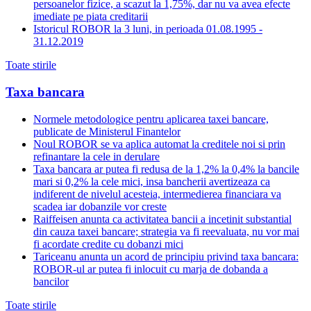
persoanelor fizice, a scazut la 1,75%, dar nu va avea efecte
imediate pe piata creditarii
Istoricul ROBOR la 3 luni, in perioada 01.08.1995 -
31.12.2019
Toate stirile
Taxa bancara
Normele metodologice pentru aplicarea taxei bancare,
publicate de Ministerul Finantelor
Noul ROBOR se va aplica automat la creditele noi si prin
refinantare la cele in derulare
Taxa bancara ar putea fi redusa de la 1,2% la 0,4% la bancile
mari si 0,2% la cele mici, insa bancherii avertizeaza ca
indiferent de nivelul acesteia, intermedierea financiara va
scadea iar dobanzile vor creste
Raiffeisen anunta ca activitatea bancii a incetinit substantial
din cauza taxei bancare; strategia va fi reevaluata, nu vor mai
fi acordate credite cu dobanzi mici
Tariceanu anunta un acord de principiu privind taxa bancara:
ROBOR-ul ar putea fi inlocuit cu marja de dobanda a
bancilor
Toate stirile