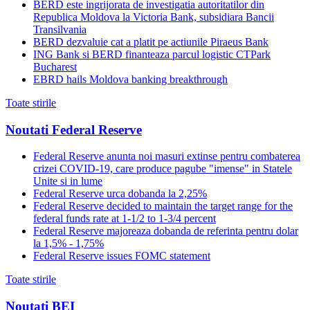
BERD este ingrijorata de investigatia autoritatilor din
Republica Moldova la Victoria Bank, subsidiara Bancii
Transilvania
BERD dezvaluie cat a platit pe actiunile Piraeus Bank
ING Bank si BERD finanteaza parcul logistic CTPark
Bucharest
EBRD hails Moldova banking breakthrough
Toate stirile
Noutati Federal Reserve
Federal Reserve anunta noi masuri extinse pentru combaterea
crizei COVID-19, care produce pagube "imense" in Statele
Unite si in lume
Federal Reserve urca dobanda la 2,25%
Federal Reserve decided to maintain the target range for the
federal funds rate at 1-1/2 to 1-3/4 percent
Federal Reserve majoreaza dobanda de referinta pentru dolar
la 1,5% - 1,75%
Federal Reserve issues FOMC statement
Toate stirile
Noutati BEI