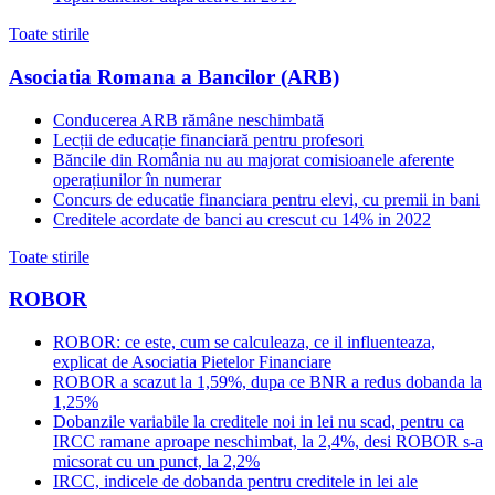
Toate stirile
Asociatia Romana a Bancilor (ARB)
Conducerea ARB rămâne neschimbată
Lecții de educație financiară pentru profesori
Băncile din România nu au majorat comisioanele aferente
operațiunilor în numerar
Concurs de educatie financiara pentru elevi, cu premii in bani
Creditele acordate de banci au crescut cu 14% in 2022
Toate stirile
ROBOR
ROBOR: ce este, cum se calculeaza, ce il influenteaza,
explicat de Asociatia Pietelor Financiare
ROBOR a scazut la 1,59%, dupa ce BNR a redus dobanda la
1,25%
Dobanzile variabile la creditele noi in lei nu scad, pentru ca
IRCC ramane aproape neschimbat, la 2,4%, desi ROBOR s-a
micsorat cu un punct, la 2,2%
IRCC, indicele de dobanda pentru creditele in lei ale