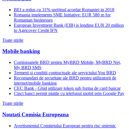
BEI a redus cu 31% sprijinul acordat Romaniei in 2018
Romania implements SME Initiative: EUR 580 m for
Romanian businesses
European Investment Bank (EIB) is lending EUR 20 million
to Agricover Credit IFN
Toate stirile
Mobile banking
Comisioanele BRD pentru MyBRD Mobile, MyBRD Net,
My BRD SMS
Termeni si conditii contractuale ale serviciului You BRD
Recomandari de securitate ale BRD pentru utilizatorii de
internet/mobile banking
CEC Bank - Ghid utilizare token sub forma de card bancar
Cinci banci permit platile cu telefonul mobil prin Google Pay
Toate stirile
Noutati Comisia Europeana
Avertismentul Comitetului European pentru risc sistemic