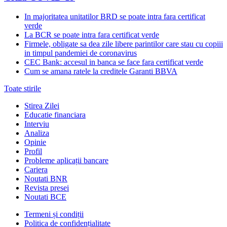
In majoritatea unitatilor BRD se poate intra fara certificat
verde
La BCR se poate intra fara certificat verde
Firmele, obligate sa dea zile libere parintilor care stau cu copiii
in timpul pandemiei de coronavirus
CEC Bank: accesul in banca se face fara certificat verde
Cum se amana ratele la creditele Garanti BBVA
Toate stirile
Stirea Zilei
Educatie financiara
Interviu
Analiza
Opinie
Profil
Probleme aplicații bancare
Cariera
Noutati BNR
Revista presei
Noutati BCE
Termeni și condiții
Politica de confidențialitate