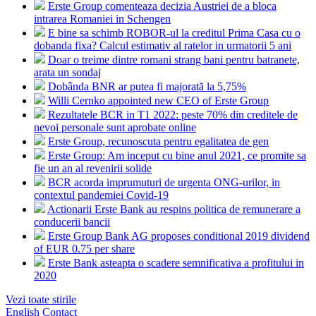
Erste Group comenteaza decizia Austriei de a bloca
intrarea Romaniei in Schengen
E bine sa schimb ROBOR-ul la creditul Prima Casa cu o
dobanda fixa? Calcul estimativ al ratelor in urmatorii 5 ani
Doar o treime dintre romani strang bani pentru batranete,
arata un sondaj
Dobânda BNR ar putea fi majorată la 5,75%
Willi Cernko appointed new CEO of Erste Group
Rezultatele BCR in T1 2022: peste 70% din creditele de
nevoi personale sunt aprobate online
Erste Group, recunoscuta pentru egalitatea de gen
Erste Group: Am inceput cu bine anul 2021, ce promite sa
fie un an al revenirii solide
BCR acorda imprumuturi de urgenta ONG-urilor, in
contextul pandemiei Covid-19
Actionarii Erste Bank au respins politica de remunerare a
conducerii bancii
Erste Group Bank AG proposes conditional 2019 dividend
of EUR 0.75 per share
Erste Bank asteapta o scadere semnificativa a profitului in
2020
Vezi toate stirile
English
Contact