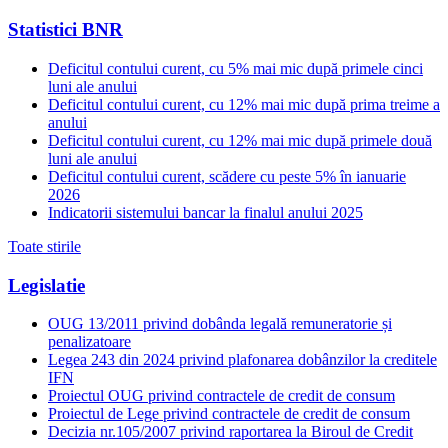
Statistici BNR
Deficitul contului curent, cu 5% mai mic după primele cinci
luni ale anului
Deficitul contului curent, cu 12% mai mic după prima treime a
anului
Deficitul contului curent, cu 12% mai mic după primele două
luni ale anului
Deficitul contului curent, scădere cu peste 5% în ianuarie
2026
Indicatorii sistemului bancar la finalul anului 2025
Toate stirile
Legislatie
OUG 13/2011 privind dobânda legală remuneratorie și
penalizatoare
Legea 243 din 2024 privind plafonarea dobânzilor la creditele
IFN
Proiectul OUG privind contractele de credit de consum
Proiectul de Lege privind contractele de credit de consum
Decizia nr.105/2007 privind raportarea la Biroul de Credit