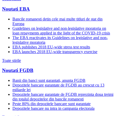
Noutati EBA
Bancile romanesti detin cele mai multe titluri de stat din
Europa
Guidelines on legislative and non-legislative moratoria on
loan repayments applied in the light of the COVID-19 crisis
The EBA reactivates its Guidelines on legislative and non-
legislative moratoria
EBA publishes 2018 EU-wide stress test results
EBA launches 2018 EU-wide transparency exercise
Toate stirile
Noutati FGDB
Banii din banci sunt garantati, anunta FGDB
Depozitele bancare garantate de FGDB au crescut cu 13
miliarde lei
Depozitele bancare garantate de FGDB reprezinta doua treimi
din totalul depozitelor din bancile romanesti
Peste 80% din depozitele bancare sunt garantate
Depozitele bancare nu intra in campania electorala