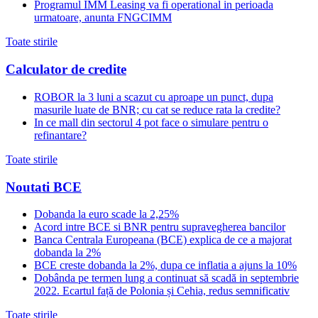
Programul IMM Leasing va fi operational in perioada
urmatoare, anunta FNGCIMM
Toate stirile
Calculator de credite
ROBOR la 3 luni a scazut cu aproape un punct, dupa
masurile luate de BNR; cu cat se reduce rata la credite?
In ce mall din sectorul 4 pot face o simulare pentru o
refinantare?
Toate stirile
Noutati BCE
Dobanda la euro scade la 2,25%
Acord intre BCE si BNR pentru supravegherea bancilor
Banca Centrala Europeana (BCE) explica de ce a majorat
dobanda la 2%
BCE creste dobanda la 2%, dupa ce inflatia a ajuns la 10%
Dobânda pe termen lung a continuat să scadă in septembrie
2022. Ecartul față de Polonia și Cehia, redus semnificativ
Toate stirile