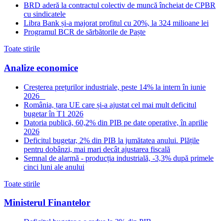
BRD aderă la contractul colectiv de muncă încheiat de CPBR
cu sindicatele
Libra Bank și-a majorat profitul cu 20%, la 324 milioane lei
Programul BCR de sărbătorile de Paște
Toate stirile
Analize economice
Creșterea prețurilor industriale, peste 14% la intern în iunie
2026
România, țara UE care și-a ajustat cel mai mult deficitul
bugetar în T1 2026
Datoria publică, 60,2% din PIB pe date operative, în aprilie
2026
Deficitul bugetar, 2% din PIB la jumătatea anului. Plățile
pentru dobânzi, mai mari decât ajustarea fiscală
Semnal de alarmă - producția industrială, -3,3% după primele
cinci luni ale anului
Toate stirile
Ministerul Finantelor