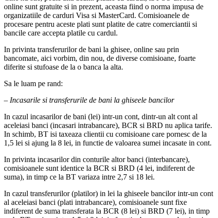
online sunt gratuite si in prezent, aceasta fiind o norma impusa de
organizatiile de carduri Visa si MasterCard. Comisioanele de
procesare pentru aceste plati sunt platite de catre comerciantii si
bancile care accepta platile cu cardul.
In privinta transferurilor de bani la ghisee, online sau prin
bancomate, aici vorbim, din nou, de diverse comisioane, foarte
diferite si stufoase de la o banca la alta.
Sa le luam pe rand:
– Incasarile si transferurile de bani la ghiseele bancilor
In cazul incasarilor de bani (lei) intr-un cont, dintr-un alt cont al
aceleiasi banci (incasari intrabancare), BCR si BRD nu aplica tarife.
In schimb, BT isi taxeaza clientii cu comisioane care pornesc de la
1,5 lei si ajung la 8 lei, in functie de valoarea sumei incasate in cont.
In privinta incasarilor din conturile altor banci (interbancare),
comisioanele sunt identice la BCR si BRD (4 lei, indiferent de
suma), in timp ce la BT variaza intre 2,7 si 18 lei.
In cazul transferurilor (platilor) in lei la ghiseele bancilor intr-un cont
al aceleiasi banci (plati intrabancare), comisioanele sunt fixe
indiferent de suma transferata la BCR (8 lei) si BRD (7 lei), in timp