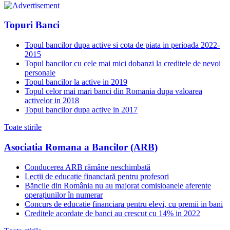
Topuri Banci
Topul bancilor dupa active si cota de piata in perioada 2022-
2015
Topul bancilor cu cele mai mici dobanzi la creditele de nevoi
personale
Topul bancilor la active in 2019
Topul celor mai mari banci din Romania dupa valoarea
activelor in 2018
Topul bancilor dupa active in 2017
Toate stirile
Asociatia Romana a Bancilor (ARB)
Conducerea ARB rămâne neschimbată
Lecții de educație financiară pentru profesori
Băncile din România nu au majorat comisioanele aferente
operațiunilor în numerar
Concurs de educatie financiara pentru elevi, cu premii in bani
Creditele acordate de banci au crescut cu 14% in 2022