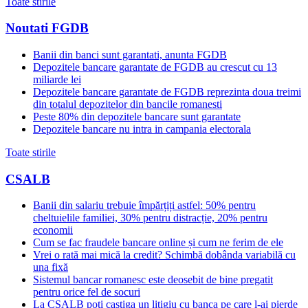
Toate stirile
Noutati FGDB
Banii din banci sunt garantati, anunta FGDB
Depozitele bancare garantate de FGDB au crescut cu 13
miliarde lei
Depozitele bancare garantate de FGDB reprezinta doua treimi
din totalul depozitelor din bancile romanesti
Peste 80% din depozitele bancare sunt garantate
Depozitele bancare nu intra in campania electorala
Toate stirile
CSALB
Banii din salariu trebuie împărțiți astfel: 50% pentru
cheltuielile familiei, 30% pentru distracție, 20% pentru
economii
Cum se fac fraudele bancare online și cum ne ferim de ele
Vrei o rată mai mică la credit? Schimbă dobânda variabilă cu
una fixă
Sistemul bancar romanesc este deosebit de bine pregatit
pentru orice fel de socuri
La CSALB poti castiga un litigiu cu banca pe care l-ai pierde