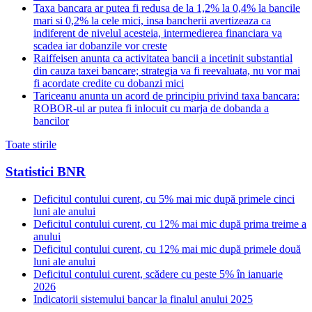
Taxa bancara ar putea fi redusa de la 1,2% la 0,4% la bancile
mari si 0,2% la cele mici, insa bancherii avertizeaza ca
indiferent de nivelul acesteia, intermedierea financiara va
scadea iar dobanzile vor creste
Raiffeisen anunta ca activitatea bancii a incetinit substantial
din cauza taxei bancare; strategia va fi reevaluata, nu vor mai
fi acordate credite cu dobanzi mici
Tariceanu anunta un acord de principiu privind taxa bancara:
ROBOR-ul ar putea fi inlocuit cu marja de dobanda a
bancilor
Toate stirile
Statistici BNR
Deficitul contului curent, cu 5% mai mic după primele cinci
luni ale anului
Deficitul contului curent, cu 12% mai mic după prima treime a
anului
Deficitul contului curent, cu 12% mai mic după primele două
luni ale anului
Deficitul contului curent, scădere cu peste 5% în ianuarie
2026
Indicatorii sistemului bancar la finalul anului 2025