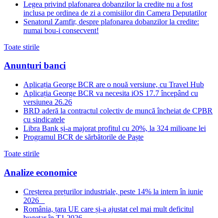
Legea privind plafonarea dobanzilor la credite nu a fost
inclusa pe ordinea de zi a comisiilor din Camera Deputatilor
Senatorul Zamfir, despre plafonarea dobanzilor la credite:
numai bou-i consecvent!
Toate stirile
Anunturi banci
Aplicația George BCR are o nouă versiune, cu Travel Hub
Aplicația George BCR va necesita iOS 17.7 începând cu
versiunea 26.26
BRD aderă la contractul colectiv de muncă încheiat de CPBR
cu sindicatele
Libra Bank și-a majorat profitul cu 20%, la 324 milioane lei
Programul BCR de sărbătorile de Paște
Toate stirile
Analize economice
Creșterea prețurilor industriale, peste 14% la intern în iunie
2026
România, țara UE care și-a ajustat cel mai mult deficitul
bugetar în T1 2026