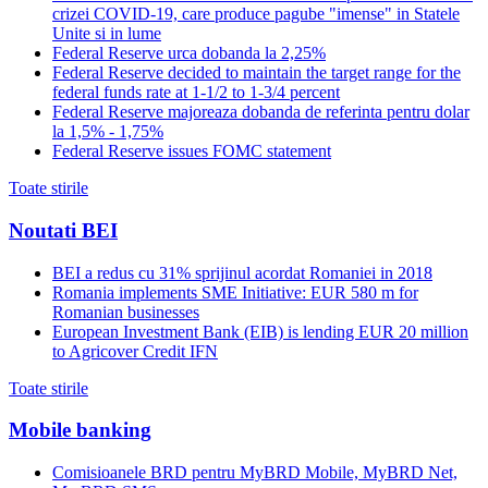
crizei COVID-19, care produce pagube "imense" in Statele
Unite si in lume
Federal Reserve urca dobanda la 2,25%
Federal Reserve decided to maintain the target range for the
federal funds rate at 1-1/2 to 1-3/4 percent
Federal Reserve majoreaza dobanda de referinta pentru dolar
la 1,5% - 1,75%
Federal Reserve issues FOMC statement
Toate stirile
Noutati BEI
BEI a redus cu 31% sprijinul acordat Romaniei in 2018
Romania implements SME Initiative: EUR 580 m for
Romanian businesses
European Investment Bank (EIB) is lending EUR 20 million
to Agricover Credit IFN
Toate stirile
Mobile banking
Comisioanele BRD pentru MyBRD Mobile, MyBRD Net,