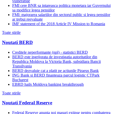
vulnerabile
FMI cere BNR sa intareasca politica monetara iar Guvernului
sa modifice legea pensiilor
FMI: majorarea salariilor din sectorul public si legea pensiilor
ar trebui reevaluate
IMF statement of the 2018 Article IV Mission to Romania
Toate stirile
Noutati BERD
Creditele neperformante (npl) - statistici BERD
BERD este ingrijorata de investigatia autoritatilor din
Republica Moldova la Victoria Bank, subsidiara Bancii
Transilvania
BERD dezvaluie cat a platit pe actiunile Piraeus Bank
ING Bank si BERD finanteaza parcul logistic CTPark
Bucharest
EBRD hails Moldova banking breakthrough
Toate stirile
Noutati Federal Reserve
Federal Reserve anunta noi masuri extinse pentru combaterea