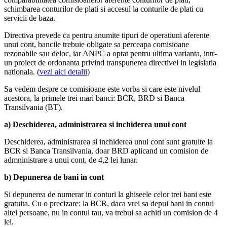
schimbarea conturilor de plati si accesul la conturile de plati cu
servicii de baza.
Directiva prevede ca pentru anumite tipuri de operatiuni aferente
unui cont, bancile trebuie obligate sa perceapa comisioane
rezonabile sau deloc, iar ANPC a optat pentru ultima varianta, intr-
un proiect de ordonanta privind transpunerea directivei in legislatia
nationala. (
vezi aici detalii
)
Sa vedem despre ce comisioane este vorba si care este nivelul
acestora, la primele trei mari banci: BCR, BRD si Banca
Transilvania (BT).
a) Deschiderea, administrarea si inchiderea unui cont
Deschiderea, administrarea si inchiderea unui cont sunt gratuite la
BCR si Banca Transilvania, doar BRD aplicand un comision de
admninistrare a unui cont, de 4,2 lei lunar.
b) Depunerea de bani in cont
Si depunerea de numerar in conturi la ghiseele celor trei bani este
gratuita. Cu o precizare: la BCR, daca vrei sa depui bani in contul
altei persoane, nu in contul tau, va trebui sa achiti un comision de 4
lei.