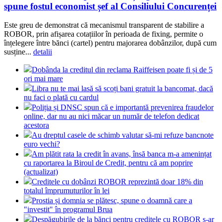
spune fostul economist șef al Consiliului Concurenței
Este greu de demonstrat că mecanismul transparent de stabilire a
ROBOR, prin afișarea cotațiilor în perioada de fixing, permite o
înțelegere între bănci (cartel) pentru majorarea dobânzilor, după cum
susține...
detalii
Dobânda la creditul din reclama Raiffeisen poate fi și de 5
ori mai mare
Libra nu te mai lasă să scoți bani gratuit la bancomat, dacă
nu faci o plată cu cardul
Poliția și DNSC spun că e importantă prevenirea fraudelor
online, dar nu au nici măcar un număr de telefon dedicat
acestora
Au dreptul casele de schimb valutar să-mi refuze bancnote
euro vechi?
Am plătit rata la credit în avans, însă banca m-a amenințat
cu raportarea la Biroul de Credit, pentru că am poprire
(actualizat)
Creditele cu dobânzi ROBOR reprezintă doar 18% din
totalul împrumuturilor în lei
Prostia și domnia se plătesc, spune o doamnă care a
"investit" în programul Brua
Despăgubirile de la bănci pentru creditele cu ROBOR s-ar