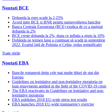
Noutati BCE
Dobanda la euro scade la 2,25%
Acord intre BCE si BNR pentru supravegherea bancilor
Banca Centrala Europeana (BCE) explica de ce a majorat
dobanda la 2%
BCE creste dobanda la 2%, dupa ce inflatia a ajuns la 10%
Dobânda pe termen lung a continuat să scadă in septembrie
2022. Ecartul față de Polonia și Cehia, redus semnificativ
Toate stirile
Noutati EBA
Bancile romanesti detin cele mai multe titluri de stat din
Europa
Guidelines on legislative and non-legislative moratoria on
loan repayments applied in the light of the COVID-19 crisis
The EBA reactivates its Guidelines on legislative and non-
legislative moratoria
EBA publishes 2018 EU-wide stress test results
EBA launches 2018 EU-wide transparency exercise