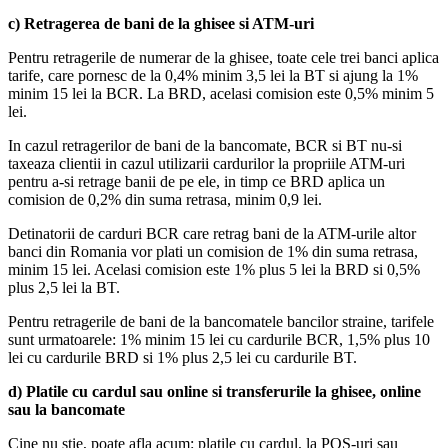
c) Retragerea de bani de la ghisee si ATM-uri
Pentru retragerile de numerar de la ghisee, toate cele trei banci aplica
tarife, care pornesc de la 0,4% minim 3,5 lei la BT si ajung la 1%
minim 15 lei la BCR. La BRD, acelasi comision este 0,5% minim 5
lei.
In cazul retragerilor de bani de la bancomate, BCR si BT nu-si
taxeaza clientii in cazul utilizarii cardurilor la propriile ATM-uri
pentru a-si retrage banii de pe ele, in timp ce BRD aplica un
comision de 0,2% din suma retrasa, minim 0,9 lei.
Detinatorii de carduri BCR care retrag bani de la ATM-urile altor
banci din Romania vor plati un comision de 1% din suma retrasa,
minim 15 lei. Acelasi comision este 1% plus 5 lei la BRD si 0,5%
plus 2,5 lei la BT.
Pentru retragerile de bani de la bancomatele bancilor straine, tarifele
sunt urmatoarele: 1% minim 15 lei cu cardurile BCR, 1,5% plus 10
lei cu cardurile BRD si 1% plus 2,5 lei cu cardurile BT.
d) Platile cu cardul sau online si transferurile la ghisee, online
sau la bancomate
Cine nu stie, poate afla acum: platile cu cardul, la POS-uri sau