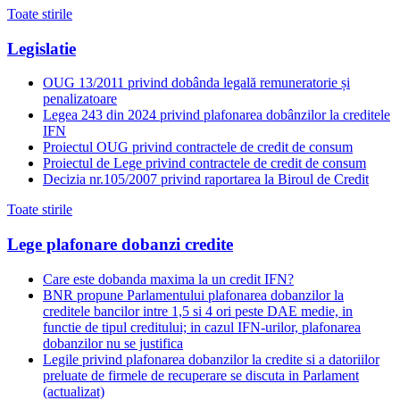
Toate stirile
Legislatie
OUG 13/2011 privind dobânda legală remuneratorie și
penalizatoare
Legea 243 din 2024 privind plafonarea dobânzilor la creditele
IFN
Proiectul OUG privind contractele de credit de consum
Proiectul de Lege privind contractele de credit de consum
Decizia nr.105/2007 privind raportarea la Biroul de Credit
Toate stirile
Lege plafonare dobanzi credite
Care este dobanda maxima la un credit IFN?
BNR propune Parlamentului plafonarea dobanzilor la
creditele bancilor intre 1,5 si 4 ori peste DAE medie, in
functie de tipul creditului; in cazul IFN-urilor, plafonarea
dobanzilor nu se justifica
Legile privind plafonarea dobanzilor la credite si a datoriilor
preluate de firmele de recuperare se discuta in Parlament
(actualizat)