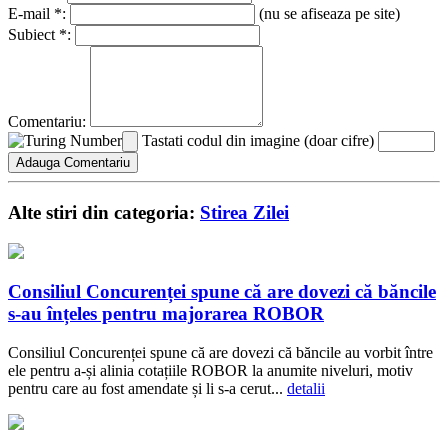
E-mail *:
(nu se afiseaza pe site)
Subiect *:
Comentariu:
Tastati codul din imagine (doar cifre)
Alte stiri din categoria:
Stirea Zilei
Consiliul Concurenței spune că are dovezi că băncile
s-au înțeles pentru majorarea ROBOR
Consiliul Concurenței spune că are dovezi că băncile au vorbit între
ele pentru a-și alinia cotațiile ROBOR la anumite niveluri, motiv
pentru care au fost amendate și li s-a cerut...
detalii