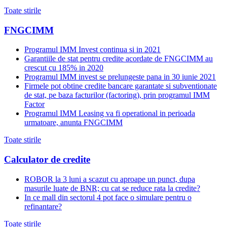
Toate stirile
FNGCIMM
Programul IMM Invest continua si in 2021
Garantiile de stat pentru credite acordate de FNGCIMM au
crescut cu 185% in 2020
Programul IMM invest se prelungeste pana in 30 iunie 2021
Firmele pot obtine credite bancare garantate si subventionate
de stat, pe baza facturilor (factoring), prin programul IMM
Factor
Programul IMM Leasing va fi operational in perioada
urmatoare, anunta FNGCIMM
Toate stirile
Calculator de credite
ROBOR la 3 luni a scazut cu aproape un punct, dupa
masurile luate de BNR; cu cat se reduce rata la credite?
In ce mall din sectorul 4 pot face o simulare pentru o
refinantare?
Toate stirile