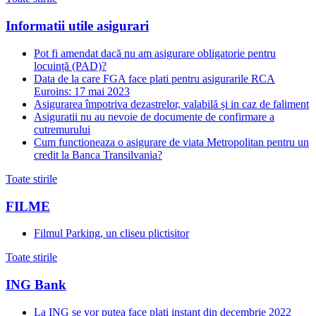
Informatii utile asigurari
Pot fi amendat dacă nu am asigurare obligatorie pentru
locuință (PAD)?
Data de la care FGA face plati pentru asigurarile RCA
Euroins: 17 mai 2023
Asigurarea împotriva dezastrelor, valabilă și in caz de faliment
Asiguratii nu au nevoie de documente de confirmare a
cutremurului
Cum functioneaza o asigurare de viata Metropolitan pentru un
credit la Banca Transilvania?
Toate stirile
FILME
Filmul Parking, un cliseu plictisitor
Toate stirile
ING Bank
La ING se vor putea face plati instant din decembrie 2022