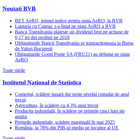
Noutati BVB
BET AeRO, primul indice pentru piata AeRO, la BVB
Laptaria cu Caimac s-a listat pe piata AeRO a BVB
Banca Transilvania plateste un dividend brut pe actiune de
0,17 lei din profitul pe 2018
Obligatiunile Bancii Transilvania se tranzactioneaza la Bursa
de Valori Bucuresti
Obligatiunile Good Pople SA (FRU21) au debutat pe piata
AeRO
Toate stirile
Institutul National de Statistica
Comerțul, scădere lunară dar peste nivelul cumulat de anul
trecut
Agricultura, în scădere cu 4,3% anul trecut
Producția industrială, în scădere pe primele cinci luni ale
anului
Prețurile industriale, scădere marginală în mai 2025
România, la 78% din PIB-ul mediu pe locuitor al UE
Toate stirile