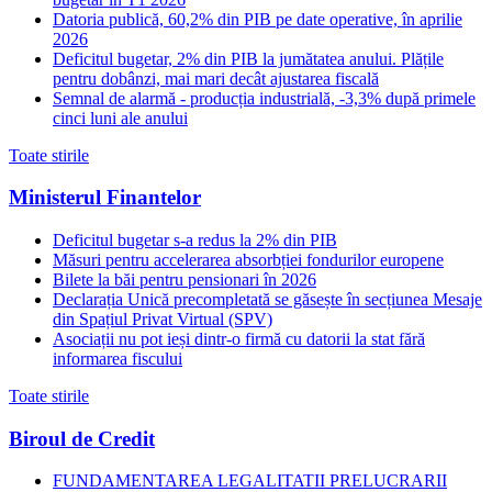
Datoria publică, 60,2% din PIB pe date operative, în aprilie
2026
Deficitul bugetar, 2% din PIB la jumătatea anului. Plățile
pentru dobânzi, mai mari decât ajustarea fiscală
Semnal de alarmă - producția industrială, -3,3% după primele
cinci luni ale anului
Toate stirile
Ministerul Finantelor
Deficitul bugetar s-a redus la 2% din PIB
Măsuri pentru accelerarea absorbției fondurilor europene
Bilete la băi pentru pensionari în 2026
Declarația Unică precompletată se găsește în secțiunea Mesaje
din Spațiul Privat Virtual (SPV)
Asociații nu pot ieși dintr-o firmă cu datorii la stat fără
informarea fiscului
Toate stirile
Biroul de Credit
FUNDAMENTAREA LEGALITATII PRELUCRARII