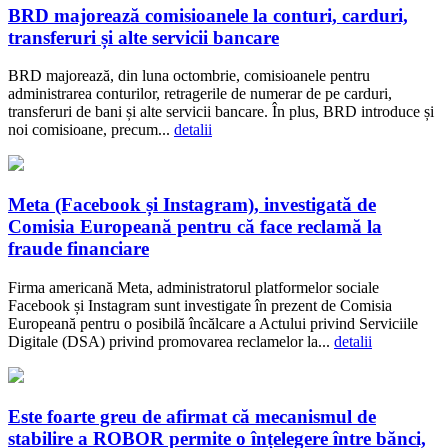
BRD majorează comisioanele la conturi, carduri,
transferuri și alte servicii bancare
BRD majorează, din luna octombrie, comisioanele pentru
administrarea conturilor, retragerile de numerar de pe carduri,
transferuri de bani și alte servicii bancare. În plus, BRD introduce și
noi comisioane, precum...
detalii
Meta (Facebook și Instagram), investigată de
Comisia Europeană pentru că face reclamă la
fraude financiare
Firma americană Meta, administratorul platformelor sociale
Facebook și Instagram sunt investigate în prezent de Comisia
Europeană pentru o posibilă încălcare a Actului privind Serviciile
Digitale (DSA) privind promovarea reclamelor la...
detalii
Este foarte greu de afirmat că mecanismul de
stabilire a ROBOR permite o înțelegere între bănci,