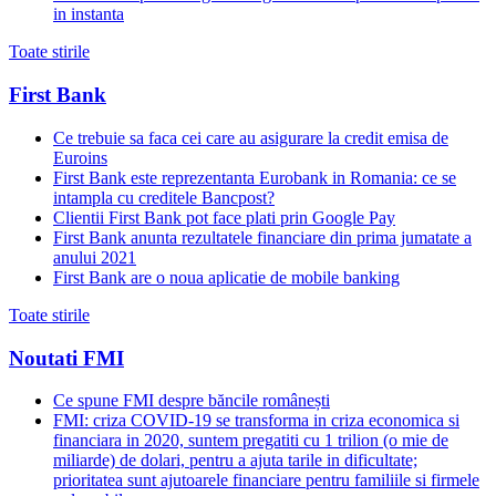
in instanta
Toate stirile
First Bank
Ce trebuie sa faca cei care au asigurare la credit emisa de
Euroins
First Bank este reprezentanta Eurobank in Romania: ce se
intampla cu creditele Bancpost?
Clientii First Bank pot face plati prin Google Pay
First Bank anunta rezultatele financiare din prima jumatate a
anului 2021
First Bank are o noua aplicatie de mobile banking
Toate stirile
Noutati FMI
Ce spune FMI despre băncile românești
FMI: criza COVID-19 se transforma in criza economica si
financiara in 2020, suntem pregatiti cu 1 trilion (o mie de
miliarde) de dolari, pentru a ajuta tarile in dificultate;
prioritatea sunt ajutoarele financiare pentru familiile si firmele