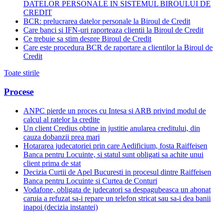
DATELOR PERSONALE IN SISTEMUL BIROULUI DE
CREDIT
BCR: prelucrarea datelor personale la Biroul de Credit
Care banci si IFN-uri raporteaza clientii la Biroul de Credit
Ce trebuie sa stim despre Biroul de Credit
Care este procedura BCR de raportare a clientilor la Biroul de
Credit
Toate stirile
Procese
ANPC pierde un proces cu Intesa si ARB privind modul de
calcul al ratelor la credite
Un client Credius obtine in justitie anularea creditului, din
cauza dobanzii prea mari
Hotararea judecatoriei prin care Aedificium, fosta Raiffeisen
Banca pentru Locuinte, si statul sunt obligati sa achite unui
client prima de stat
Decizia Curtii de Apel Bucuresti in procesul dintre Raiffeisen
Banca pentru Locuinte si Curtea de Conturi
Vodafone, obligata de judecatori sa despagubeasca un abonat
caruia a refuzat sa-i repare un telefon stricat sau sa-i dea banii
inapoi (decizia instantei)