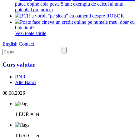
putea obține abia peste 5 ani; exemplu de calcul al unui
potențial prejudiciu
BCR a vorbit "pe șleau" cu oamenii despre ROBOR
Poate face cineva un credit online pe numele meu, doar cu
buletinul?
Vezi toate stirile
English
Contact
Curs valutar
BNR
Alte Banci
08.08.2026
1 EUR = lei
1 USD = lei