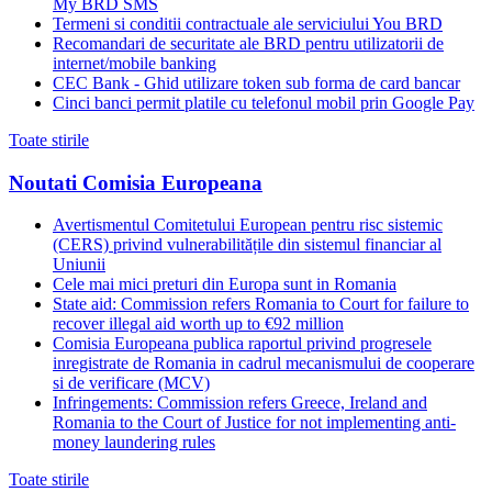
My BRD SMS
Termeni si conditii contractuale ale serviciului You BRD
Recomandari de securitate ale BRD pentru utilizatorii de
internet/mobile banking
CEC Bank - Ghid utilizare token sub forma de card bancar
Cinci banci permit platile cu telefonul mobil prin Google Pay
Toate stirile
Noutati Comisia Europeana
Avertismentul Comitetului European pentru risc sistemic
(CERS) privind vulnerabilitățile din sistemul financiar al
Uniunii
Cele mai mici preturi din Europa sunt in Romania
State aid: Commission refers Romania to Court for failure to
recover illegal aid worth up to €92 million
Comisia Europeana publica raportul privind progresele
inregistrate de Romania in cadrul mecanismului de cooperare
si de verificare (MCV)
Infringements: Commission refers Greece, Ireland and
Romania to the Court of Justice for not implementing anti-
money laundering rules
Toate stirile