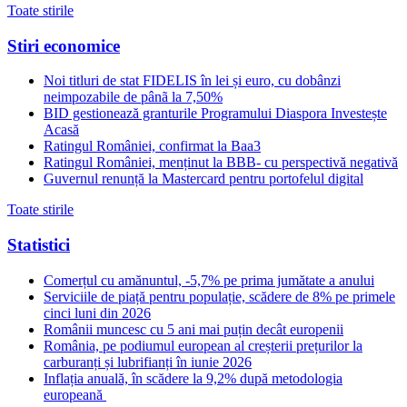
Toate stirile
Stiri economice
Noi titluri de stat FIDELIS în lei și euro, cu dobânzi
neimpozabile de pânã la 7,50%
BID gestionează granturile Programului Diaspora Investește
Acasă
Ratingul României, confirmat la Baa3
Ratingul României, menținut la BBB- cu perspectivă negativă
Guvernul renunță la Mastercard pentru portofelul digital
Toate stirile
Statistici
Comerțul cu amănuntul, -5,7% pe prima jumătate a anului
Serviciile de piață pentru populație, scădere de 8% pe primele
cinci luni din 2026
Românii muncesc cu 5 ani mai puțin decât europenii
România, pe podiumul european al creșterii prețurilor la
carburanți și lubrifianți în iunie 2026
Inflația anuală, în scădere la 9,2% după metodologia
europeană