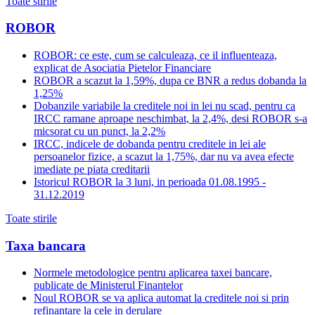
Toate stirile
ROBOR
ROBOR: ce este, cum se calculeaza, ce il influenteaza,
explicat de Asociatia Pietelor Financiare
ROBOR a scazut la 1,59%, dupa ce BNR a redus dobanda la
1,25%
Dobanzile variabile la creditele noi in lei nu scad, pentru ca
IRCC ramane aproape neschimbat, la 2,4%, desi ROBOR s-a
micsorat cu un punct, la 2,2%
IRCC, indicele de dobanda pentru creditele in lei ale
persoanelor fizice, a scazut la 1,75%, dar nu va avea efecte
imediate pe piata creditarii
Istoricul ROBOR la 3 luni, in perioada 01.08.1995 -
31.12.2019
Toate stirile
Taxa bancara
Normele metodologice pentru aplicarea taxei bancare,
publicate de Ministerul Finantelor
Noul ROBOR se va aplica automat la creditele noi si prin
refinantare la cele in derulare