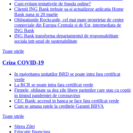
Cum evitam tentativele de frauda online?
Clientii ING Bank trebuie sa-si actualizeze aplicatia Home
Bank pana in 20 martie
Obligatiunile Rockcastle, cel mai mare proprietar de centre
comerciale din Europa Centrala si de Est, intermediata de
ING Bank
ING Bank transforma departamentul de responsabilitate
sociala intr-unul de sustenabilitate
Toate stirile
Criza COVID-19
In majoritatea unitatilor BRD se poate intra fara certificat
verde
La BCR se poate intra fara certificat verde
Firmele, obligate sa dea zile libere parintilor care stau cu copiii
in timpul pandemiei de coronavirus
CEC Bank: accesul in banca se face fara certificat verde
Cum se amana ratele la creditele Garanti BBVA
Toate stirile
Stirea Zilei
Educatie financiara