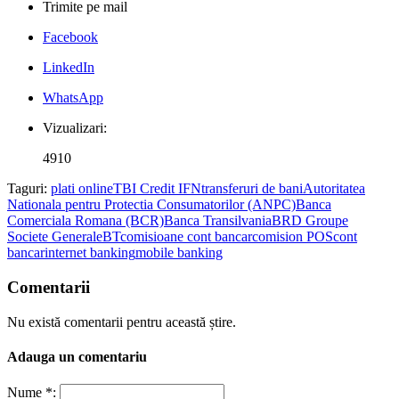
Trimite pe mail
Facebook
LinkedIn
WhatsApp
Vizualizari:
4910
Taguri:
plati online
TBI Credit IFN
transferuri de bani
Autoritatea
Nationala pentru Protectia Consumatorilor (ANPC)
Banca
Comerciala Romana (BCR)
Banca Transilvania
BRD Groupe
Societe Generale
BT
comisioane cont bancar
comision POS
cont
bancar
internet banking
mobile banking
Comentarii
Nu există comentarii pentru această știre.
Adauga un comentariu
Nume *: