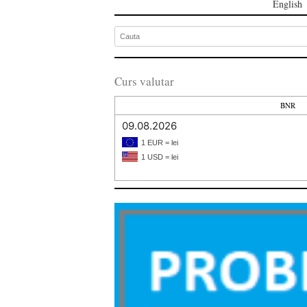
English
Curs valutar
BNR
09.08.2026
1 EUR = lei
1 USD = lei