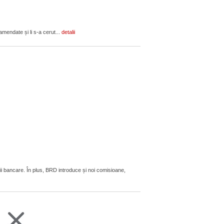
amendate și li s-a cerut...
detalii
ii bancare. În plus, BRD introduce și noi comisioane,