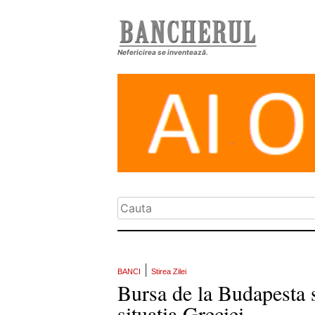
Nefericirea se inventează.
|
BANCI
Stirea Zilei
Bursa de la Budapesta si
situatia Greciei