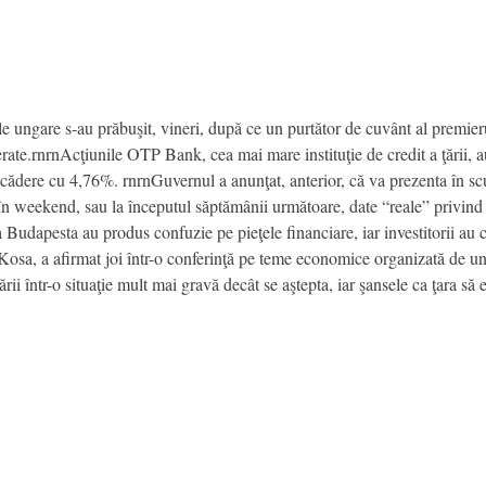
le ungare s-au prăbuşit, vineri, după ce un purtător de cuvânt al premierul
gerate.rnrnAcţiunile OTP Bank, cea mai mare instituţie de credit a ţării,
scădere cu 4,76%. rnrnGuvernul a anunţat, anterior, că va prezenta în sc
 weekend, sau la începutul săptămânii următoare, date “reale” privind s
a Budapesta au produs confuzie pe pieţele financiare, iar investitorii au c
Kosa, a afirmat joi într-o conferinţă pe teme economice organizată de un
ării într-o situaţie mult mai gravă decât se aştepta, iar şansele ca ţara să