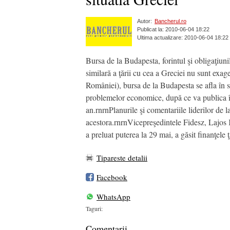
Autor:
Bancherul.ro
Publicat la: 2010-06-04 18:22
Ultima actualizare: 2010-06-04 18:22
Bursa de la Budapesta, forintul şi obligaţiuni
similară a ţării cu cea a Greciei nu sunt exa
României), bursa de la Budapesta se afla în 
problemelor economice, după ce va publica în
an.rnrnPlanurile şi comentariile liderilor de l
acestora.rnrnVicepreşedintele Fidesz, Lajos 
a preluat puterea la 29 mai, a găsit finanţele ţ
Tipareste detalii
Facebook
WhatsApp
Taguri:
Comentarii