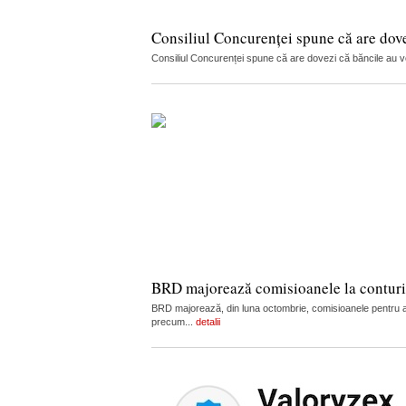
Consiliul Concurenței spune că are dov
Consiliul Concurenței spune că are dovezi că băncile au vorb
BRD majorează comisioanele la conturi, c
BRD majorează, din luna octombrie, comisioanele pentru admi
precum...
detalii