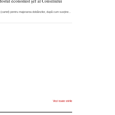
fostul economist șef al Consiliului
 (cartel) pentru majorarea dobânzilor, după cum susține...
Vezi toate stirile