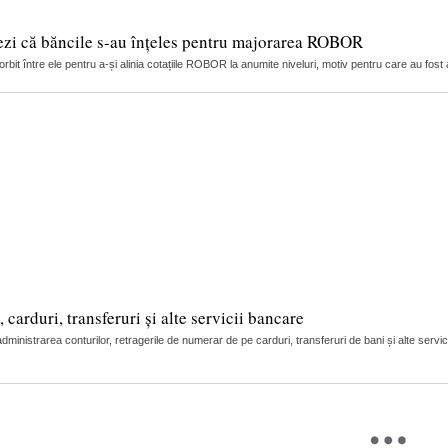
ezi că băncile s-au înțeles pentru majorarea ROBOR
it între ele pentru a-și alinia cotațiile ROBOR la anumite niveluri, motiv pentru care au fost 
arduri, transferuri și alte servicii bancare
nistrarea conturilor, retragerile de numerar de pe carduri, transferuri de bani și alte servic