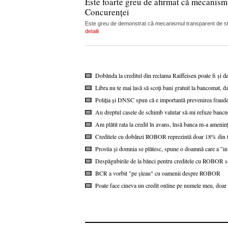
Este foarte greu de afirmat că mecanism
Concurenței
Este greu de demonstrat că mecanismul transparent de stabi
detalii
Dobânda la creditul din reclama Raiffeisen poate fi și d
Libra nu te mai lasă să scoți bani gratuit la bancomat, da
Poliția și DNSC spun că e importantă prevenirea fraudel
Au dreptul casele de schimb valutar să-mi refuze bancn
Am plătit rata la credit în avans, însă banca m-a ameninț
Creditele cu dobânzi ROBOR reprezintă doar 18% din to
Prostia și domnia se plătesc, spune o doamnă care a "i
Despăgubirile de la bănci pentru creditele cu ROBOR s-a
BCR a vorbit "pe șleau" cu oamenii despre ROBOR
Poate face cineva un credit online pe numele meu, doar 