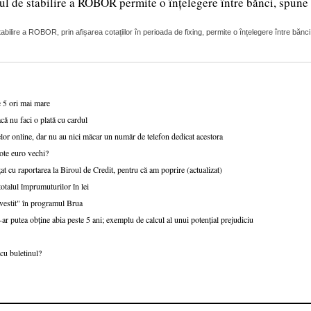
ul de stabilire a ROBOR permite o înțelegere între bănci, spune 
lire a ROBOR, prin afișarea cotațiilor în perioada de fixing, permite o înțelegere între bănci
e 5 ori mai mare
că nu faci o plată cu cardul
or online, dar nu au nici măcar un număr de telefon dedicat acestora
ote euro vechi?
at cu raportarea la Biroul de Credit, pentru că am poprire (actualizat)
talul împrumuturilor în lei
nvestit" în programul Brua
r putea obține abia peste 5 ani; exemplu de calcul al unui potențial prejudiciu
cu buletinul?