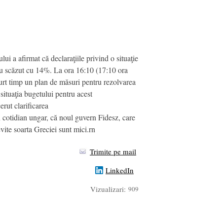
ui a afirmat că declaraţiile privind o situaţie
 au scăzut cu 14%. La ora 16:10 (17:10 ora
urt timp un plan de măsuri pentru rezolvarea
ituaţia bugetului pentru acest
erut clarificarea
 cotidian ungar, că noul guvern Fidesz, care
 evite soarta Greciei sunt mici.rn
Trimite pe mail
LinkedIn
Vizualizari:
909