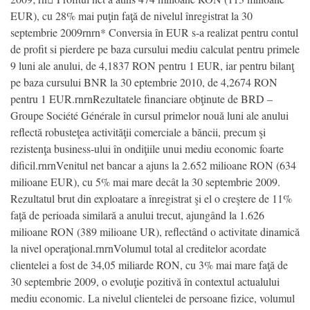
EUR), cu 28% mai puţin faţă de nivelul înregistrat la 30
septembrie 2009rnrn* Conversia în EUR s-a realizat pentru contul
de profit si pierdere pe baza cursului mediu calculat pentru primele
9 luni ale anului, de 4,1837 RON pentru 1 EUR, iar pentru bilanţ
pe baza cursului BNR la 30 eptembrie 2010, de 4,2674 RON
pentru 1 EUR.rnrnRezultatele financiare obţinute de BRD –
Groupe Société Générale în cursul primelor nouă luni ale anului
reflectă robusteţea activităţii comerciale a băncii, precum şi
rezistenţa business-ului în ondiţiile unui mediu economic foarte
dificil.rnrnVenitul net bancar a ajuns la 2.652 milioane RON (634
milioane EUR), cu 5% mai mare decât la 30 septembrie 2009.
Rezultatul brut din exploatare a înregistrat şi el o creştere de 11%
faţă de perioada similară a anului trecut, ajungând la 1.626
milioane RON (389 milioane UR), reflectând o activitate dinamică
la nivel operaţional.rnrnVolumul total al creditelor acordate
clientelei a fost de 34,05 miliarde RON, cu 3% mai mare faţă de
30 septembrie 2009, o evoluţie pozitivă în contextul actualului
mediu economic. La nivelul clientelei de persoane fizice, volumul