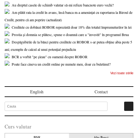
Au dreptul casele de schimb valutar să-mi refuze bancnote euro vechi?
Am plătit rata la credit în avans, însă banca m-a amenințat cu raportarea la Biroul de
Credit, pentru că am poprire (actualizat)
Creditele cu dobânzi ROBOR reprezintă doar 18% din totalul împrumuturilor în lei
Prostia și domnia se plătesc, spune o doamnă care a "investit" în programul Brua
Despăgubirile de la bănci pentru creditele cu ROBOR s-ar putea obține abia peste 5
ani; exemplu de calcul al unui potențial prejudiciu
BCR a vorbit "pe șleau" cu oamenii despre ROBOR
Poate face cineva un credit online pe numele meu, doar cu buletinul?
Vezi toate stirile
English
Contact
Curs valutar
BNR
Alte Banci