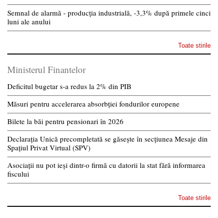
Semnal de alarmă - producția industrială, -3,3% după primele cinci
luni ale anului
Toate stirile
Ministerul Finantelor
Deficitul bugetar s-a redus la 2% din PIB
Măsuri pentru accelerarea absorbției fondurilor europene
Bilete la băi pentru pensionari în 2026
Declarația Unică precompletată se găsește în secțiunea Mesaje din
Spațiul Privat Virtual (SPV)
Asociații nu pot ieși dintr-o firmă cu datorii la stat fără informarea
fiscului
Toate stirile