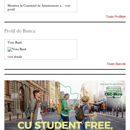
Membru în Comitetul de Administrare a...
vezi
profil
Toate Profilele
Profil de Banca
Vista Bank
vezi detalii
Toate Bancile