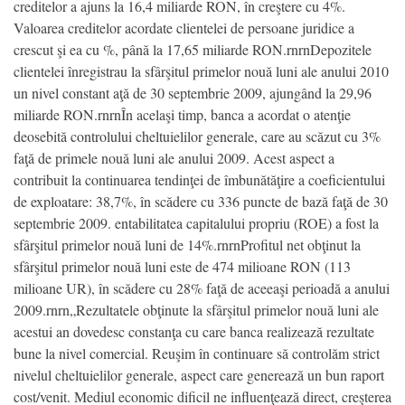
creditelor a ajuns la 16,4 miliarde RON, în creştere cu 4%.
Valoarea creditelor acordate clientelei de persoane juridice a
crescut şi ea cu %, până la 17,65 miliarde RON.rnrnDepozitele
clientelei înregistrau la sfârşitul primelor nouă luni ale anului 2010
un nivel constant aţă de 30 septembrie 2009, ajungând la 29,96
miliarde RON.rnrnÎn acelaşi timp, banca a acordat o atenţie
deosebită controlului cheltuielilor generale, care au scăzut cu 3%
faţă de primele nouă luni ale anului 2009. Acest aspect a
contribuit la continuarea tendinţei de îmbunătăţire a coeficientului
de exploatare: 38,7%, în scădere cu 336 puncte de bază faţă de 30
septembrie 2009. entabilitatea capitalului propriu (ROE) a fost la
sfârşitul primelor nouă luni de 14%.rnrnProfitul net obţinut la
sfârşitul primelor nouă luni este de 474 milioane RON (113
milioane UR), în scădere cu 28% faţă de aceeaşi perioadă a anului
2009.rnrn„Rezultatele obţinute la sfârşitul primelor nouă luni ale
acestui an dovedesc constanţa cu care banca realizează rezultate
bune la nivel comercial. Reuşim în continuare să controlăm strict
nivelul cheltuielilor generale, aspect care generează un bun raport
cost/venit. Mediul economic dificil ne influenţează direct, creşterea