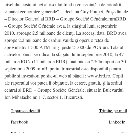
nivelului costului net al riscului fiind o consecinţă a deteriorării
situaţiei economice generale”, a declarat Guy Poupet, Preşedintele
– Director General al BRD – Groupe Société Générale.rnrnBRD
– Groupe Société Générale avea, la sfârşitul lunii septembrie
2010, aproape 2,5 milioane de clienţi. La aceeaşi dată, BRD avea
aprope 2,2 milioane de carduri valide şi opera o reţea de
aproximativ 1 500 ATM-uri şi peste 21.000 de POS-uri. Totalul
activelor băncii se ridica, la sfârşitul lunii septembrie 2010, la 47
miliarde RON (11 miliarde EUR), mai mic cu 2% în raport cu 30
septembrie 2009.rnrnRaportul trimestrial este disponibil pentru
public si investitori pe site-ul web al băncii : www.brd.ro. Copii
ale raportului vor putea fi obţinute, la cerere, gratuit, şi la sediul
central al BRD – Groupe Société Générale, situat în Bulevardul
Ion Mihalache nr. 1-7, sector 1, Bucureşti.
Tipareste detalii
Trimite pe mail
Facebook
LinkedIn
1086