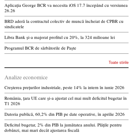
Aplicația George BCR va necesita iOS 17.7 începând cu versiunea
26.26
BRD aderă la contractul colectiv de muncă încheiat de CPBR cu
sindicatele
Libra Bank și-a majorat profitul cu 20%, la 324 milioane lei
Programul BCR de sărbătorile de Paște
Toate stirile
Analize economice
Creșterea prețurilor industriale, peste 14% la intern în iunie 2026
România, țara UE care și-a ajustat cel mai mult deficitul bugetar în
T1 2026
Datoria publică, 60,2% din PIB pe date operative, în aprilie 2026
Deficitul bugetar, 2% din PIB la jumătatea anului. Plățile pentru
dobânzi, mai mari decât ajustarea fiscală