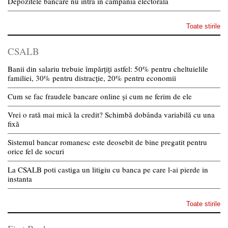
Depozitele bancare nu intra in campania electorala
Toate stirile
CSALB
Banii din salariu trebuie împărțiți astfel: 50% pentru cheltuielile
familiei, 30% pentru distracție, 20% pentru economii
Cum se fac fraudele bancare online și cum ne ferim de ele
Vrei o rată mai mică la credit? Schimbă dobânda variabilă cu una
fixă
Sistemul bancar romanesc este deosebit de bine pregatit pentru
orice fel de socuri
La CSALB poti castiga un litigiu cu banca pe care l-ai pierde in
instanta
Toate stirile