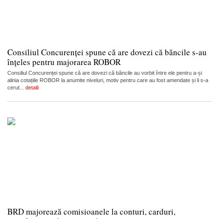
Consiliul Concurenței spune că are dovezi că băncile s-au
înțeles pentru majorarea ROBOR
Consiliul Concurenței spune că are dovezi că băncile au vorbit între ele pentru a-și
alinia cotațiile ROBOR la anumite niveluri, motiv pentru care au fost amendate și li s-a
cerut...
detalii
BRD majorează comisioanele la conturi, carduri,