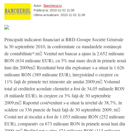
Autor:
Bancherul.ro
Publicat la: 2010-11-01 11:08
Ultima actualizare: 2010-11-01 11:08
Principalii indicatori financiari ai BRD-Groupe Société Générale
la 30 septembrie 2010, în conformitate cu standardele româneşti
de contabilitate*:rn􀀗 Venitul net bancar a ajuns la 2.652 milioane
RON (634 milioane EUR), cu 5% mai mare decât în primele nouă
luni din 2009rn􀀗 Rezultatul brut din exploatare s-a situat la 1.626
milioane RON (389 milioane EUR), înregistrând o creştere cu
11% faţă de primele trei trimestre ale anului 2009;rn􀀗 Volumul
total al creditelor acordate clientelei a fost de 34,05 miliarde RON
(8 miliarde EUR), în creştere cu 3% faţă de 30 septembrie
2009;rn􀀗 Raportul cost/venituri s-a situat la nivelul de 38,7%, în
scădere cu 336 puncte de bază faţă de 30 septembrie 2009; rn􀀗
Costul net al riscului a fost de 1.053 milioane RON (252 milioane
EUR), comparativ cu 673 milioane RON în primele nouă luni din
2009; rn􀀗 Profitul net a atins 474 milioane RON (113 milioane