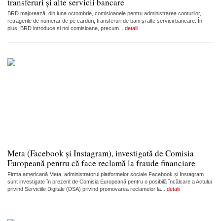
transferuri și alte servicii bancare
BRD majorează, din luna octombrie, comisioanele pentru administrarea conturilor,
retragerile de numerar de pe carduri, transferuri de bani și alte servicii bancare. În
plus, BRD introduce și noi comisioane, precum...
detalii
Meta (Facebook și Instagram), investigată de Comisia
Europeană pentru că face reclamă la fraude financiare
Firma americană Meta, administratorul platformelor sociale Facebook și Instagram
sunt investigate în prezent de Comisia Europeană pentru o posibilă încălcare a Actului
privind Serviciile Digitale (DSA) privind promovarea reclamelor la...
detalii