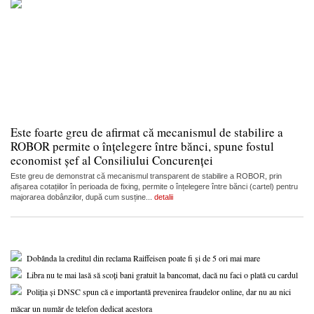
Este foarte greu de afirmat că mecanismul de stabilire a
ROBOR permite o înțelegere între bănci, spune fostul
economist șef al Consiliului Concurenței
Este greu de demonstrat că mecanismul transparent de stabilire a ROBOR, prin
afișarea cotațiilor în perioada de fixing, permite o înțelegere între bănci (cartel) pentru
majorarea dobânzilor, după cum susține...
detalii
Dobânda la creditul din reclama Raiffeisen poate fi și de 5 ori mai mare
Libra nu te mai lasă să scoți bani gratuit la bancomat, dacă nu faci o plată cu cardul
Poliția și DNSC spun că e importantă prevenirea fraudelor online, dar nu au nici
măcar un număr de telefon dedicat acestora