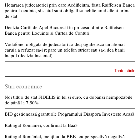
Hotararea judecatoriei prin care Aedificium, fosta Raiffeisen Banca
pentru Locuinte, si statul sunt obligati sa achite unui client prima
de stat
Decizia Curtii de Apel Bucuresti in procesul dintre Raiffeisen
Banca pentru Locuinte si Curtea de Conturi
Vodafone, obligata de judecatori sa despagubeasca un abonat
caruia a refuzat sa-i repare un telefon stricat sau sa-i dea banii
inapoi (decizia instantei)
Toate stirile
Stiri economice
Noi titluri de stat FIDELIS în lei și euro, cu dobânzi neimpozabile
de pânã la 7,50%
BID gestionează granturile Programului Diaspora Investește Acasă
Ratingul României, confirmat la Baa3
Ratingul României, menținut la BBB- cu perspectivă negativă