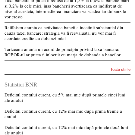
Taxa bancara ar putea fi redusa de la 1,2% la 0,4% la bancile mari
si 0,2% la cele mici, insa bancherii avertizeaza ca indiferent de
nivelul acesteia, intermedierea financiara va scadea iar dobanzile
vor creste
Raiffeisen anunta ca activitatea bancii a incetinit substantial din
cauza taxei bancare; strategia va fi reevaluata, nu vor mai fi
acordate credite cu dobanzi mici
Tariceanu anunta un acord de principiu privind taxa bancara:
ROBOR-ul ar putea fi inlocuit cu marja de dobanda a bancilor
Toate stirile
Statistici BNR
Deficitul contului curent, cu 5% mai mic după primele cinci luni
ale anului
Deficitul contului curent, cu 12% mai mic după prima treime a
anului
Deficitul contului curent, cu 12% mai mic după primele două luni
ale anului