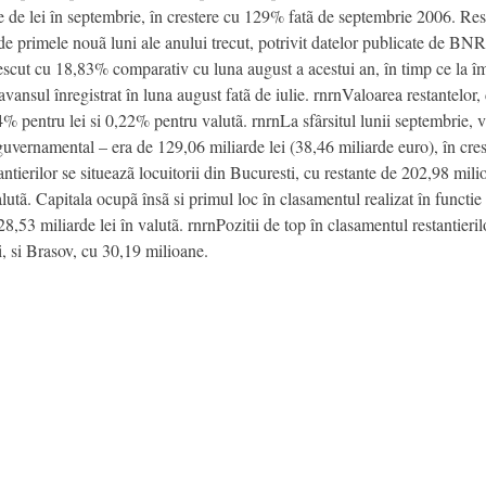
e de lei în septembrie, în crestere cu 129% fatã de septembrie 2006. Res
e primele nouã luni ale anului trecut, potrivit datelor publicate de BNR,
 crescut cu 18,83% comparativ cu luna august a acestui an, în timp ce la î
vansul înregistrat în luna august fatã de iulie. rnrnValoarea restantelor, 
 pentru lei si 0,22% pentru valutã. rnrnLa sfârsitul lunii septembrie, v
eguvernamental – era de 129,06 miliarde lei (38,46 miliarde euro), în cre
antierilor se situeazã locuitorii din Bucuresti, cu restante de 202,98 mili
lutã. Capitala ocupã însã si primul loc în clasamentul realizat în functi
,53 miliarde lei în valutã. rnrnPozitii de top în clasamentul restantierilo
i, si Brasov, cu 30,19 milioane.