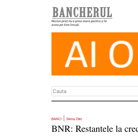
Niciun preț nu e prea mare pentru a te
avea pe tine însuți.
|
BANCI
Stirea Zilei
BNR: Restantele la cre