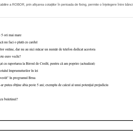
lire a ROBOR, prin afișarea cotațiilor în perioada de fixing, permite o înțelegere între bănci
e 5 ori mai mare
că nu faci o plată cu cardul
or online, dar nu au nici măcar un număr de telefon dedicat acestora
ote euro vechi?
at cu raportarea la Biroul de Credit, pentru că am poprire (actualizat)
talul împrumuturilor în lei
nvestit" în programul Brua
r putea obține abia peste 5 ani; exemplu de calcul al unui potențial prejudiciu
cu buletinul?