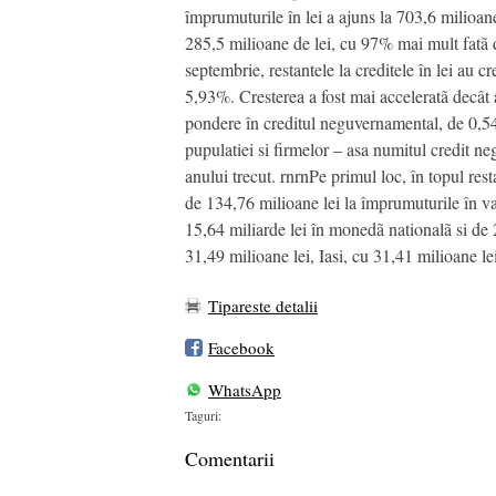
împrumuturile în lei a ajuns la 703,6 milioan
285,5 milioane de lei, cu 97% mai mult fatã d
septembrie, restantele la creditele în lei au
5,93%. Cresterea a fost mai acceleratã decât a
pondere în creditul neguvernamental, de 0,54%
pupulatiei si firmelor – asa numitul credit n
anului trecut. rnrnPe primul loc, în topul rest
de 134,76 milioane lei la împrumuturile în va
15,64 miliarde lei în monedã nationalã si de 28
31,49 milioane lei, Iasi, cu 31,41 milioane le
Tipareste detalii
Facebook
WhatsApp
Taguri:
Comentarii