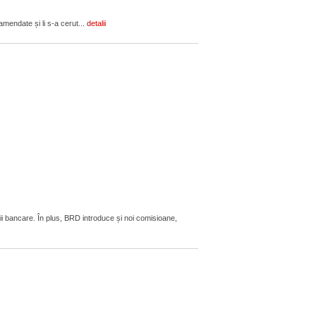
amendate și li s-a cerut...
detalii
ii bancare. În plus, BRD introduce și noi comisioane,