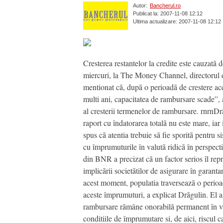
Autor:
Bancherul.ro
Publicat la: 2007-11-08 12:12
Ultima actualizare: 2007-11-08 12:12
Cresterea restantelor la credite este cauzatã d
miercuri, la The Money Channel, directorul d
mentionat cã, dupã o perioadã de crestere acc
multi ani, capacitatea de rambursare scade”, 
al cresterii termenelor de rambursare. rnrnDrã
raport cu îndatorarea totalã nu este mare, iar 
spus cã atentia trebuie sã fie sporitã pentru 
cu împrumuturile în valutã ridicã în perspecti
din BNR a precizat cã un factor serios îl repr
implicãrii societãtilor de asigurare în garantar
acest moment, populatia traverseazã o perioad
aceste împrumuturi, a explicat Drãgulin. El a a
rambursare rãmâne onorabilã permanent în viz
conditiile de împrumutare si, de aici, riscul 