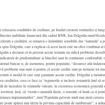
e relaxarea conditiilor de creditare, pe fondul cresterii veniturilor si lun
irectiei stabilitate financiarã din cadrul BNR, Ion Drãgulin.rnrnOfici
eleratã a creditãrii, se remarcã o înrãutãtire sensibilã, dar “naturalã” 
a spus Drãgulin, care a explicat cã acest lucru este un efect combinat al 
gulin a declarat cã în prezent aceste restante nu ridicã probleme deosebi
indicatorii de prudentialitate ai bãncilor sunt în continuare confortabili.
sistemul bancar si, de asemenea, pentru populatie, “deoarece atât îndatorar
vã probleme mai mari si pentru cã aceste credite sunt pe termene tot mai l
ezintã si modul în care sunt garantate aceste credite. Drãgulin a mention
ea creditelor, ceea ce face ca “expunerile si inclusiv restantele tind sã se
ã de încredere în veniturile viitoare, în creseterea economicã generalã si
veritzat, însã, cã “existã o anumitã iluzie, o senzatie cã luatã ca si pon
iunea împrumutatilor”. rnrn”Populatia priveste mult mai atent cererea e
care poate apãrea mai târziu în privinta capacitãtii de rambursare”, a arãt