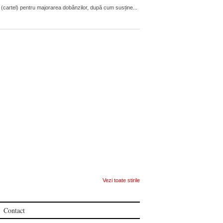
 (cartel) pentru majorarea dobânzilor, după cum susține...
Vezi toate stirile
Contact