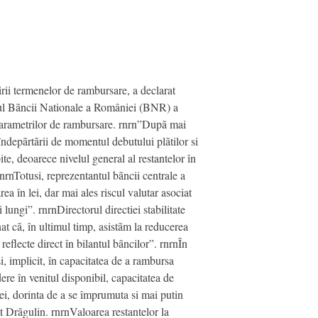
girii termenelor de rambursare, a declarat
alul Bãncii Nationale a României (BNR) a
a parametrilor de rambursare. rnrn”Dupã mai
îndepãrtãrii de momentul debutului plãtilor si
te, deoarece nivelul general al restantelor în
 rnrnTotusi, reprezentantul bãncii centrale a
ea în lei, dar mai ales riscul valutar asociat
ungi”. rnrnDirectorul directiei stabilitate
at cã, în ultimul timp, asistãm la reducerea
 reflecte direct în bilantul bãncilor”. rnrnÎn
, implicit, în capacitatea de a rambursa
dere în venitul disponibil, capacitatea de
i, dorinta de a se împrumuta si mai putin
at Drãgulin. rnrnValoarea restantelor la