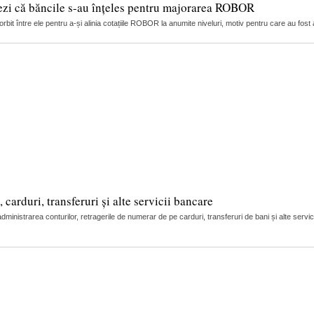
ezi că băncile s-au înțeles pentru majorarea ROBOR
it între ele pentru a-și alinia cotațiile ROBOR la anumite niveluri, motiv pentru care au fost 
arduri, transferuri și alte servicii bancare
nistrarea conturilor, retragerile de numerar de pe carduri, transferuri de bani și alte servic