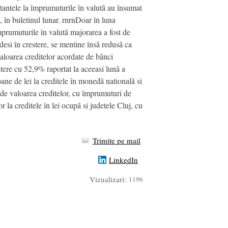
tantele la împrumuturile în valutã au însumat
 în buletinul lunar. rnrnDoar în luna
mprumuturile în valutã majorarea a fost de
desi în crestere, se mentine însã redusã ca
aloarea creditelor acordate de bãnci
stere cu 52,9% raportat la aceeasi lunã a
oane de lei la creditele în monedã nationalã si
e de valoarea creditelor, cu împrumuturi de
r la creditele în lei ocupã si judetele Cluj, cu
Trimite pe mail
LinkedIn
Vizualizari:
1196