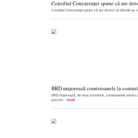
Consiliul Concurenței spune că are dov
Consiliul Concurenței spune că are dovezi că băncile au vorb
BRD majorează comisioanele la conturi, c
BRD majorează, din luna octombrie, comisioanele pentru admi
precum...
detalii