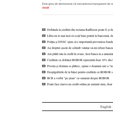
Este greu de demonstrat că mecanismul transparent de stabi
detalii
Dobânda la creditul din reclama Raiffeisen poate fi și d
Libra nu te mai lasă să scoți bani gratuit la bancomat, da
Poliția și DNSC spun că e importantă prevenirea fraudel
Au dreptul casele de schimb valutar să-mi refuze bancn
Am plătit rata la credit în avans, însă banca m-a ameninț
Creditele cu dobânzi ROBOR reprezintă doar 18% din to
Prostia și domnia se plătesc, spune o doamnă care a "i
Despăgubirile de la bănci pentru creditele cu ROBOR s-a
BCR a vorbit "pe șleau" cu oamenii despre ROBOR
Poate face cineva un credit online pe numele meu, doar 
English