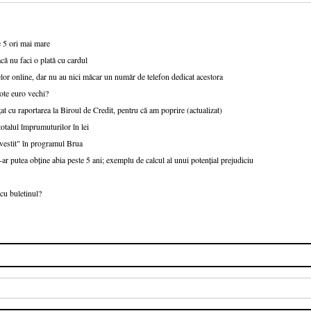
e 5 ori mai mare
că nu faci o plată cu cardul
or online, dar nu au nici măcar un număr de telefon dedicat acestora
ote euro vechi?
at cu raportarea la Biroul de Credit, pentru că am poprire (actualizat)
talul împrumuturilor în lei
nvestit" în programul Brua
r putea obține abia peste 5 ani; exemplu de calcul al unui potențial prejudiciu
cu buletinul?