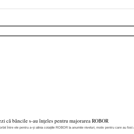
ezi că băncile s-au înțeles pentru majorarea ROBOR
it între ele pentru a-și alinia cotațiile ROBOR la anumite niveluri, motiv pentru care au fost 