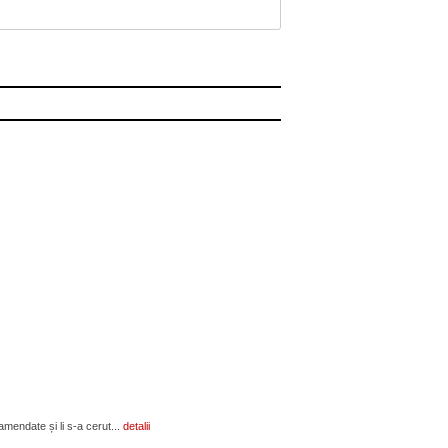
amendate și li s-a cerut...
detalii