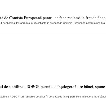
tă de Comisia Europeană pentru că face reclamă la fraude finan
 Facebook și Instagram sunt investigate în prezent de Comisia Europeană pentru o posibilă încă
ul de stabilire a ROBOR permite o înțelegere între bănci, spune 
lire a ROBOR, prin afișarea cotațiilor în perioada de fixing, permite o înțelegere între bănci