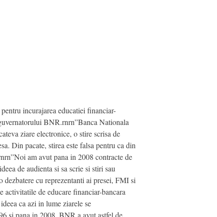
entru incurajarea educatiei financiar-
 al guvernatorului BNR.rnrn”Banca Nationala
ateva ziare electronice, o stire scrisa de
sa. Din pacate, stirea este falsa pentru ca din
x.rnrn”Noi am avut pana in 2008 contracte de
deea de audienta si sa scrie si stiri sau
 dezbatere cu reprezentanti ai presei, FMI si
ze activitatile de educare financiar-bancara
 ideea ca azi in lume ziarele se
 1996 si pana in 2008, BNR a avut astfel de