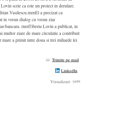
 Lovin scrie ca este un proiect in derulare.
Adrian Vasilescu.rnrnEl a precizat ca
at in vreun dialog cu vreun ziar
ar-bancara. rnrnTiberiu Lovin a publicat, in
i multor ziare de mare circulatie a contribuit
mare a primit intre doua si trei miliarde lei
Trimite pe mail
LinkedIn
Vizualizari:
1699