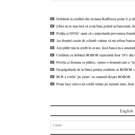
Dobânda la creditul din reclama Raiffeisen poate fi și d
Libra nu te mai lasă să scoți bani gratuit la bancomat, da
Poliția și DNSC spun că e importantă prevenirea fraudel
Au dreptul casele de schimb valutar să-mi refuze bancn
Am plătit rata la credit în avans, însă banca m-a ameninț
Creditele cu dobânzi ROBOR reprezintă doar 18% din to
Prostia și domnia se plătesc, spune o doamnă care a "i
Despăgubirile de la bănci pentru creditele cu ROBOR s-a
BCR a vorbit "pe șleau" cu oamenii despre ROBOR
Poate face cineva un credit online pe numele meu, doar 
English