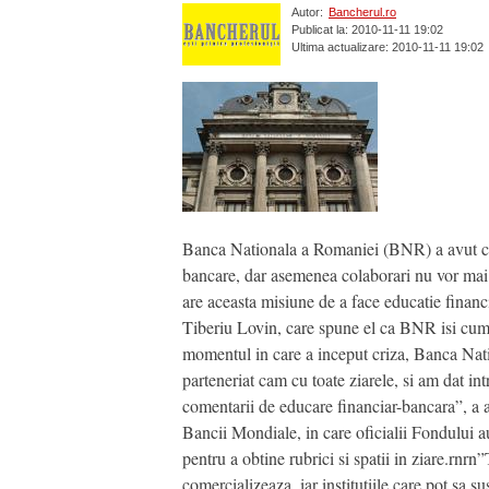
Autor:
Bancherul.ro
Publicat la: 2010-11-11 19:02
Ultima actualizare: 2010-11-11 19:02
Banca Nationala a Romaniei (BNR) a avut cont
bancare, dar asemenea colaborari nu vor mai 
are aceasta misiune de a face educatie financia
Tiberiu Lovin, care spune el ca BNR isi cumpar
momentul in care a inceput criza, Banca Nati
parteneriat cam cu toate ziarele, si am dat intr
comentarii de educare financiar-bancara”, a a
Bancii Mondiale, in care oficialii Fondului au 
pentru a obtine rubrici si spatii in ziare.rnr
comercializeaza, iar institutiile care pot sa 