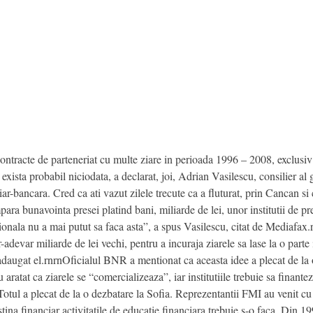
racte de parteneriat cu multe ziare in perioada 1996 – 2008, exclusiv p
exista probabil niciodata, a declarat, joi, Adrian Vasilescu, consilier
r-bancara. Cred ca ati vazut zilele trecute ca a fluturat, prin Cancan si c
a bunavointa presei platind bani, miliarde de lei, unor institutii de pre
onala nu a mai putut sa faca asta”, a spus Vasilescu, citat de Mediafa
-adevar miliarde de lei vechi, pentru a incuraja ziarele sa lase la o parte i
daugat el.rnrnOficialul BNR a mentionat ca aceasta idee a plecat de la o
aratat ca ziarele se “comercializeaza”, iar institutiile trebuie sa finante
n”Totul a plecat de la o dezbatare la Sofia. Reprezentantii FMI au venit cu
sustina financiar activitatile de educatie financiara trebuie s-o faca. Din