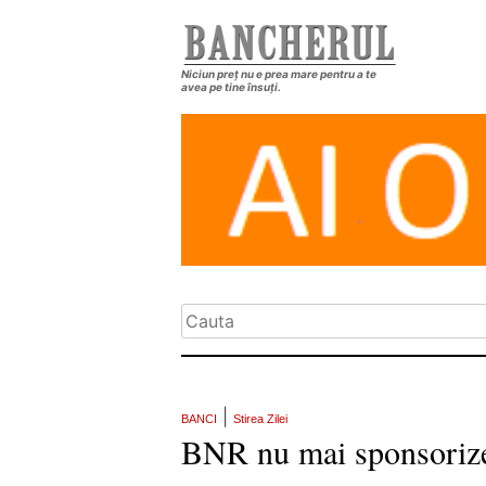
Niciun preț nu e prea mare pentru a te
avea pe tine însuți.
|
BANCI
Stirea Zilei
BNR nu mai sponsorize