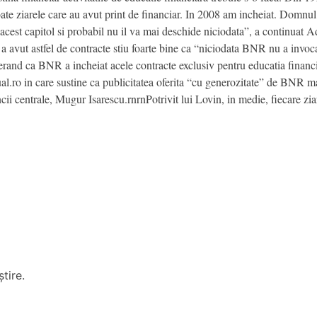
 toate ziarele care au avut print de financiar. In 2008 am incheiat. Domnul
 acest capitol si probabil nu il va mai deschide niciodata”, a continuat 
 a avut astfel de contracte stiu foarte bine ca “niciodata BNR nu a invoc
erand ca BNR a incheiat acele contracte exclusiv pentru educatia financi
al.ro in care sustine ca publicitatea oferita “cu generozitate” de BNR ma
i centrale, Mugur Isarescu.rnrnPotrivit lui Lovin, in medie, fiecare ziar 
tire.