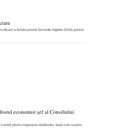
ciare
lcare a Actului privind Serviciile Digitale (DSA) privind
fostul economist șef al Consiliului
 (cartel) pentru majorarea dobânzilor, după cum susține...