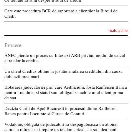
Ce trebuie sa stim despre Biroul de Credit
Care este procedura BCR de raportare a clientilor la Biroul de
Credit
Toate stirile
Procese
ANPC pierde un proces cu Intesa si ARB privind modul de calcul
al ratelor la credite
Un client Credius obtine in justitie anularea creditului, din cauza
dobanzii prea mari
Hotararea judecatoriei prin care Aedificium, fosta Raiffeisen Banca
pentru Locuinte, si statul sunt obligati sa achite unui client prima
de stat
Decizia Curtii de Apel Bucuresti in procesul dintre Raiffeisen
Banca pentru Locuinte si Curtea de Conturi
Vodafone, obligata de judecatori sa despagubeasca un abonat
caruia a refuzat sa-i repare un telefon stricat sau sa-i dea banii