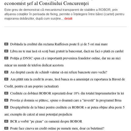
economist șef al Consiliului Concurenței
Este greu de demonstrat că mecanismul transparent de stabilire a ROBOR, prin
afișarea cotațiilor în perioada de fixing, permite o înțelegere între bănci (cartel) pentru
majorarea dobânzilor, după cum susține...
detalii
Dobânda la creditul din reclama Raiffeisen poate fi și de 5 ori mai mare
Libra nu te mai lasă să scoți bani gratuit la bancomat, dacă nu faci o plată cu cardul
Poliția și DNSC spun că e importantă prevenirea fraudelor online, dar nu au nici
măcar un număr de telefon dedicat acestora
Au dreptul casele de schimb valutar să-mi refuze bancnote euro vechi?
Am plătit rata la credit în avans, însă banca m-a amenințat cu raportarea la Biroul de
Credit, pentru că am poprire (actualizat)
Creditele cu dobânzi ROBOR reprezintă doar 18% din totalul împrumuturilor în lei
Prostia și domnia se plătesc, spune o doamnă care a "investit" în programul Brua
Despăgubirile de la bănci pentru creditele cu ROBOR s-ar putea obține abia peste 5
ani; exemplu de calcul al unui potențial prejudiciu
BCR a vorbit "pe șleau" cu oamenii despre ROBOR
Poate face cineva un credit online pe numele meu, doar cu buletinul?