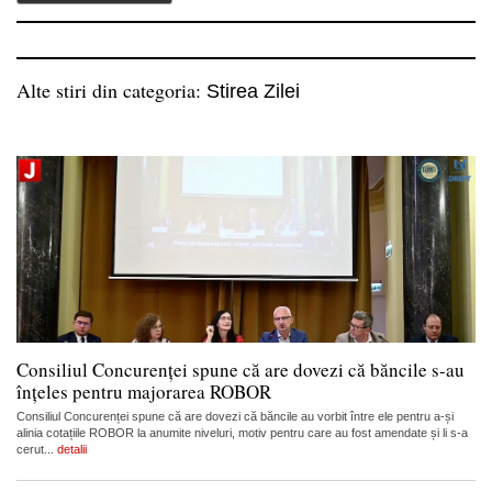
Alte stiri din categoria:
Stirea Zilei
Consiliul Concurenței spune că are dovezi că băncile s-au
înțeles pentru majorarea ROBOR
Consiliul Concurenței spune că are dovezi că băncile au vorbit între ele pentru a-și
alinia cotațiile ROBOR la anumite niveluri, motiv pentru care au fost amendate și li s-a
cerut...
detalii