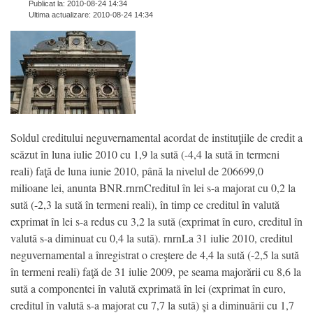
Publicat la: 2010-08-24 14:34
Ultima actualizare: 2010-08-24 14:34
Soldul creditului neguvernamental acordat de instituţiile de credit a
scăzut în luna iulie 2010 cu 1,9 la sută (-4,4 la sută în termeni
reali) faţă de luna iunie 2010, până la nivelul de 206699,0
milioane lei, anunta BNR.rnrnCreditul în lei s-a majorat cu 0,2 la
sută (-2,3 la sută în termeni reali), în timp ce creditul în valută
exprimat în lei s-a redus cu 3,2 la sută (exprimat în euro, creditul în
valută s-a diminuat cu 0,4 la sută). rnrnLa 31 iulie 2010, creditul
neguvernamental a înregistrat o creştere de 4,4 la sută (-2,5 la sută
în termeni reali) faţă de 31 iulie 2009, pe seama majorării cu 8,6 la
sută a componentei în valută exprimată în lei (exprimat în euro,
creditul în valută s-a majorat cu 7,7 la sută) şi a diminuării cu 1,7