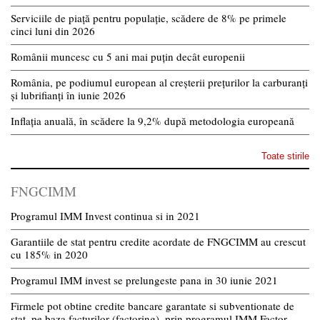
Serviciile de piață pentru populație, scădere de 8% pe primele
cinci luni din 2026
Românii muncesc cu 5 ani mai puțin decât europenii
România, pe podiumul european al creșterii prețurilor la carburanți
și lubrifianți în iunie 2026
Inflația anuală, în scădere la 9,2% după metodologia europeană
Toate stirile
FNGCIMM
Programul IMM Invest continua si in 2021
Garantiile de stat pentru credite acordate de FNGCIMM au crescut
cu 185% in 2020
Programul IMM invest se prelungeste pana in 30 iunie 2021
Firmele pot obtine credite bancare garantate si subventionate de
stat, pe baza facturilor (factoring), prin programul IMM Factor