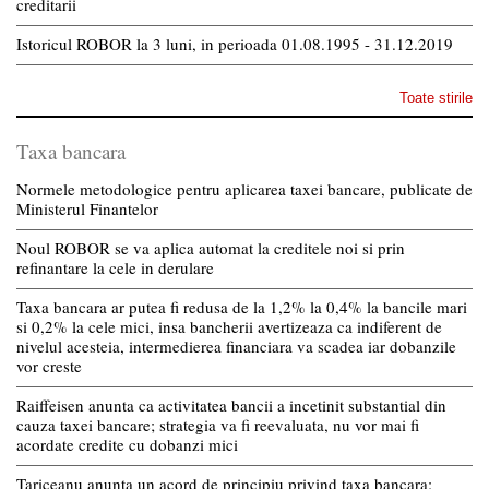
creditarii
Istoricul ROBOR la 3 luni, in perioada 01.08.1995 - 31.12.2019
Toate stirile
Taxa bancara
Normele metodologice pentru aplicarea taxei bancare, publicate de
Ministerul Finantelor
Noul ROBOR se va aplica automat la creditele noi si prin
refinantare la cele in derulare
Taxa bancara ar putea fi redusa de la 1,2% la 0,4% la bancile mari
si 0,2% la cele mici, insa bancherii avertizeaza ca indiferent de
nivelul acesteia, intermedierea financiara va scadea iar dobanzile
vor creste
Raiffeisen anunta ca activitatea bancii a incetinit substantial din
cauza taxei bancare; strategia va fi reevaluata, nu vor mai fi
acordate credite cu dobanzi mici
Tariceanu anunta un acord de principiu privind taxa bancara: