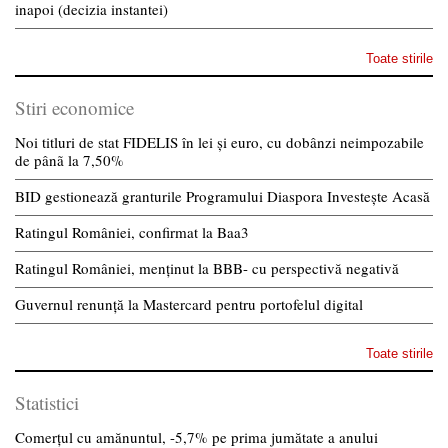
inapoi (decizia instantei)
Toate stirile
Stiri economice
Noi titluri de stat FIDELIS în lei și euro, cu dobânzi neimpozabile
de pânã la 7,50%
BID gestionează granturile Programului Diaspora Investește Acasă
Ratingul României, confirmat la Baa3
Ratingul României, menținut la BBB- cu perspectivă negativă
Guvernul renunță la Mastercard pentru portofelul digital
Toate stirile
Statistici
Comerțul cu amănuntul, -5,7% pe prima jumătate a anului