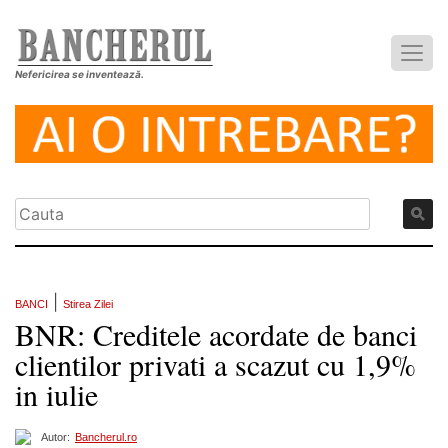
Nefericirea se inventează.
|
BANCI
Stirea Zilei
BNR: Creditele acordate de banci
clientilor privati a scazut cu 1,9%
in iulie
Autor:
Bancherul.ro