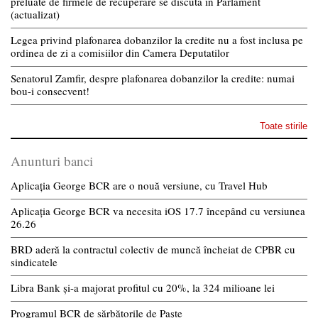
preluate de firmele de recuperare se discuta in Parlament
(actualizat)
Legea privind plafonarea dobanzilor la credite nu a fost inclusa pe
ordinea de zi a comisiilor din Camera Deputatilor
Senatorul Zamfir, despre plafonarea dobanzilor la credite: numai
bou-i consecvent!
Toate stirile
Anunturi banci
Aplicația George BCR are o nouă versiune, cu Travel Hub
Aplicația George BCR va necesita iOS 17.7 începând cu versiunea
26.26
BRD aderă la contractul colectiv de muncă încheiat de CPBR cu
sindicatele
Libra Bank și-a majorat profitul cu 20%, la 324 milioane lei
Programul BCR de sărbătorile de Paște