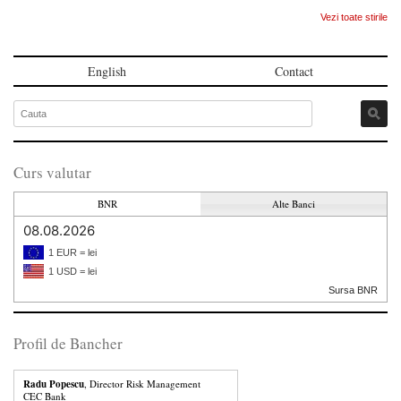
Vezi toate stirile
English
Contact
Curs valutar
BNR
Alte Banci
08.08.2026
1 EUR = lei
1 USD = lei
Sursa BNR
Profil de Bancher
Radu Popescu
, Director Risk Management
CEC Bank