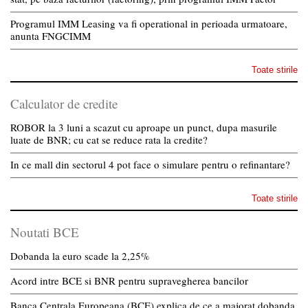
Programul IMM Leasing va fi operational in perioada urmatoare,
anunta FNGCIMM
Toate stirile
Calculator de credite
ROBOR la 3 luni a scazut cu aproape un punct, dupa masurile
luate de BNR; cu cat se reduce rata la credite?
In ce mall din sectorul 4 pot face o simulare pentru o refinantare?
Toate stirile
Noutati BCE
Dobanda la euro scade la 2,25%
Acord intre BCE si BNR pentru supravegherea bancilor
Banca Centrala Europeana (BCE) explica de ce a majorat dobanda