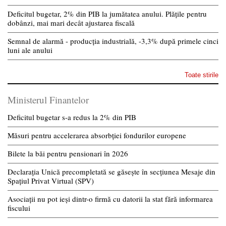
Deficitul bugetar, 2% din PIB la jumătatea anului. Plățile pentru
dobânzi, mai mari decât ajustarea fiscală
Semnal de alarmă - producția industrială, -3,3% după primele cinci
luni ale anului
Toate stirile
Ministerul Finantelor
Deficitul bugetar s-a redus la 2% din PIB
Măsuri pentru accelerarea absorbției fondurilor europene
Bilete la băi pentru pensionari în 2026
Declarația Unică precompletată se găsește în secțiunea Mesaje din
Spațiul Privat Virtual (SPV)
Asociații nu pot ieși dintr-o firmă cu datorii la stat fără informarea
fiscului