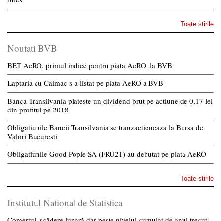
Toate stirile
Noutati BVB
BET AeRO, primul indice pentru piata AeRO, la BVB
Laptaria cu Caimac s-a listat pe piata AeRO a BVB
Banca Transilvania plateste un dividend brut pe actiune de 0,17 lei
din profitul pe 2018
Obligatiunile Bancii Transilvania se tranzactioneaza la Bursa de
Valori Bucuresti
Obligatiunile Good Pople SA (FRU21) au debutat pe piata AeRO
Toate stirile
Institutul National de Statistica
Comerțul, scădere lunară dar peste nivelul cumulat de anul trecut