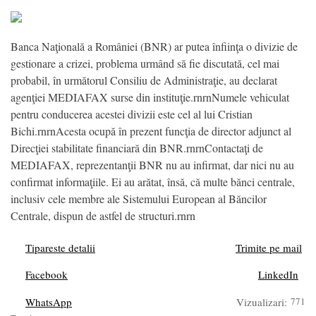
Banca Naţională a României (BNR) ar putea înfiinţa o divizie de
gestionare a crizei, problema urmând să fie discutată, cel mai
probabil, în următorul Consiliu de Administraţie, au declarat
agenţiei MEDIAFAX surse din instituţie.rnrnNumele vehiculat
pentru conducerea acestei divizii este cel al lui Cristian
Bichi.rnrnAcesta ocupă în prezent funcţia de director adjunct al
Direcţiei stabilitate financiară din BNR.rnrnContactaţi de
MEDIAFAX, reprezentanţii BNR nu au infirmat, dar nici nu au
confirmat informaţiile. Ei au arătat, însă, că multe bănci centrale,
inclusiv cele membre ale Sistemului European al Băncilor
Centrale, dispun de astfel de structuri.rnrn
Tipareste detalii
Trimite pe mail
Facebook
LinkedIn
WhatsApp
Vizualizari:
771