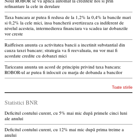
Noul ROBOR se va aplica automat la creditele noi si prin
refinantare la cele in derulare
Taxa bancara ar putea fi redusa de la 1,2% la 0,4% la bancile mari
si 0,2% la cele mici, insa bancherii avertizeaza ca indiferent de
nivelul acesteia, intermedierea financiara va scadea iar dobanzile
vor creste
Raiffeisen anunta ca activitatea bancii a incetinit substantial din
cauza taxei bancare; strategia va fi reevaluata, nu vor mai fi
acordate credite cu dobanzi mici
Tariceanu anunta un acord de principiu privind taxa bancara:
ROBOR-ul ar putea fi inlocuit cu marja de dobanda a bancilor
Toate stirile
Statistici BNR
Deficitul contului curent, cu 5% mai mic după primele cinci luni
ale anului
Deficitul contului curent, cu 12% mai mic după prima treime a
anului