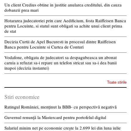
Un client Credius obtine in justitie anularea creditului, din cauza
dobanzii prea mari
Hotararea judecatoriei prin care Aedificium, fosta Raiffeisen Banca
pentru Locuinte, si statul sunt obligati sa achite unui client prima
de stat
Decizia Curtii de Apel Bucuresti in procesul dintre Raiffeisen
Banca pentru Locuinte si Curtea de Conturi
Vodafone, obligata de judecatori sa despagubeasca un abonat
caruia a refuzat sa-i repare un telefon stricat sau sa-i dea banii
inapoi (decizia instantei)
Toate stirile
Stiri economice
Ratingul României, menținut la BBB- cu perspectivă negativă
Guvernul renunță la Mastercard pentru portofelul digital
Salariul minim net pe economie crește la 2.699 lei din luna iulie