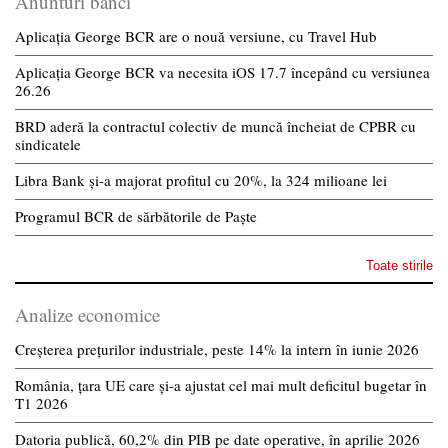
Anunturi banci
Aplicația George BCR are o nouă versiune, cu Travel Hub
Aplicația George BCR va necesita iOS 17.7 începând cu versiunea
26.26
BRD aderă la contractul colectiv de muncă încheiat de CPBR cu
sindicatele
Libra Bank și-a majorat profitul cu 20%, la 324 milioane lei
Programul BCR de sărbătorile de Paște
Toate stirile
Analize economice
Creșterea prețurilor industriale, peste 14% la intern în iunie 2026
România, țara UE care și-a ajustat cel mai mult deficitul bugetar în
T1 2026
Datoria publică, 60,2% din PIB pe date operative, în aprilie 2026