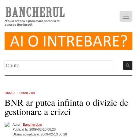
Niciun preț nu e prea mare pentru a te
avea pe tine însuți.
|
BANCI
Stirea Zilei
BNR ar putea infiinta o divizie de
gestionare a crizei
Autor:
Bancherul.ro
Publicat la: 2009-02-13 08:28
Ultima actualizare: 2009-02-13 08:28