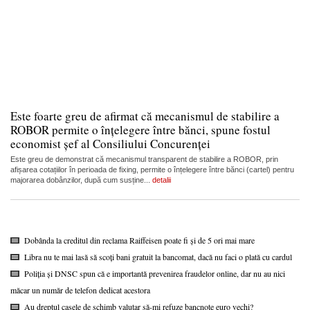
Este foarte greu de afirmat că mecanismul de stabilire a
ROBOR permite o înțelegere între bănci, spune fostul
economist șef al Consiliului Concurenței
Este greu de demonstrat că mecanismul transparent de stabilire a ROBOR, prin
afișarea cotațiilor în perioada de fixing, permite o înțelegere între bănci (cartel) pentru
majorarea dobânzilor, după cum susține...
detalii
Dobânda la creditul din reclama Raiffeisen poate fi și de 5 ori mai mare
Libra nu te mai lasă să scoți bani gratuit la bancomat, dacă nu faci o plată cu cardul
Poliția și DNSC spun că e importantă prevenirea fraudelor online, dar nu au nici
măcar un număr de telefon dedicat acestora
Au dreptul casele de schimb valutar să-mi refuze bancnote euro vechi?