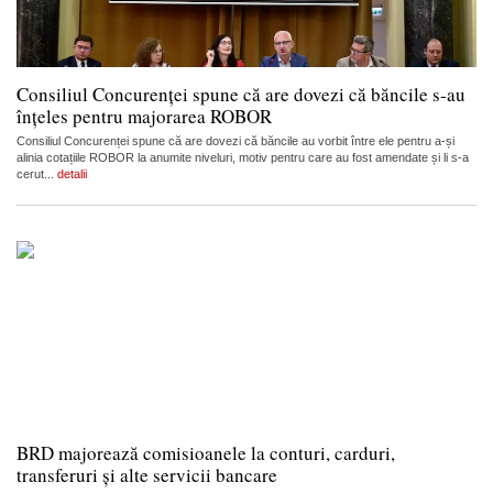
Consiliul Concurenței spune că are dovezi că băncile s-au
înțeles pentru majorarea ROBOR
Consiliul Concurenței spune că are dovezi că băncile au vorbit între ele pentru a-și
alinia cotațiile ROBOR la anumite niveluri, motiv pentru care au fost amendate și li s-a
cerut...
detalii
BRD majorează comisioanele la conturi, carduri,
transferuri și alte servicii bancare