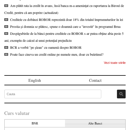
Am plătit rata la credit în avans, însă banca m-a amenințat cu raportarea la Biroul de
Credit, pentru că am poprire (actualizat)
Creditele cu dobânzi ROBOR reprezintă doar 18% din totalul împrumuturilor în lei
Prostia și domnia se plătesc, spune o doamnă care a "investit" în programul Brua
Despăgubirile de la bănci pentru creditele cu ROBOR s-ar putea obține abia peste 5
ani; exemplu de calcul al unui potențial prejudiciu
BCR a vorbit "pe șleau" cu oamenii despre ROBOR
Poate face cineva un credit online pe numele meu, doar cu buletinul?
Vezi toate stirile
English
Contact
Curs valutar
BNR
Alte Banci