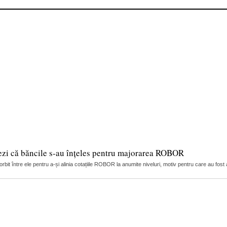
ezi că băncile s-au înțeles pentru majorarea ROBOR
it între ele pentru a-și alinia cotațiile ROBOR la anumite niveluri, motiv pentru care au fost 