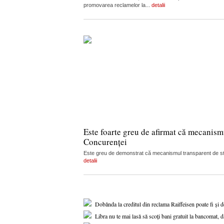
promovarea reclamelor la...
detalii
Este foarte greu de afirmat că mecanism
Concurenței
Este greu de demonstrat că mecanismul transparent de stabi
detalii
Dobânda la creditul din reclama Raiffeisen poate fi și 
Libra nu te mai lasă să scoți bani gratuit la bancomat, d