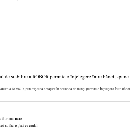
ul de stabilire a ROBOR permite o înțelegere între bănci, spune 
lire a ROBOR, prin afișarea cotațiilor în perioada de fixing, permite o înțelegere între bănci
de 5 ori mai mare
acă nu faci o plată cu cardul