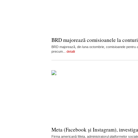
BRD majorează comisioanele la conturi, c
BRD majorează, din luna octombrie, comisioanele pentru admi
precum...
detalii
Meta (Facebook și Instagram), investiga
Firma americană Meta, administratorul platformelor sociale