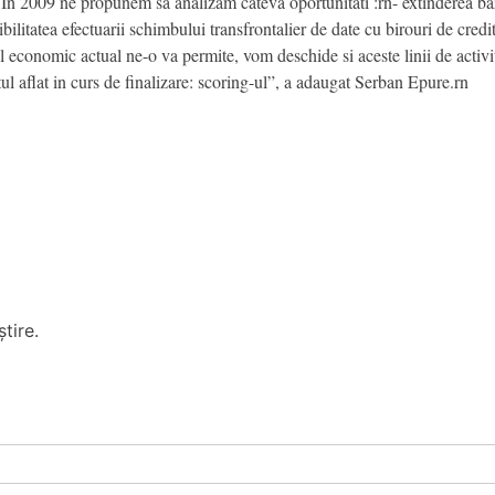
”In 2009 ne propunem sa analizam cateva oportunitati :rn- extinderea baze
bilitatea efectuarii schimbului transfrontalier de date cu birouri de credi
tul economic actual ne-o va permite, vom deschide si aceste linii de activi
ul aflat in curs de finalizare: scoring-ul”, a adaugat Serban Epure.rn
tire.