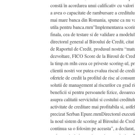
constă în acordarea unui calificativ cu valori 
a avea o capacitate de rambursare a creditul
mai mare banca din Romania, spune ca nu va ap
utila pentru banca.rnrn”Implementarea scorin
finala, cea de testare si de validare a modelul
directorul general al Biroului de Credit, cit
de Raportul de Credit, produsul nostru “matur
dezvoltare, FICO Score de la Biroul de Credit 
la timp.rn rnIn ceea ce priveste scoring-ul, pr
clientii nostri vor putea evalua riscul de cre
ofertele de credit la profilul de risc al consum
solutii de management al riscurilor cu grad ri
beneficii si pentru persoanele fizice, deoarece
asupra calitatii serviciului si costului credit
activitate de creditare mai profitabila si, ast
precizat Serban Epure.rnrnDirectorul executiv
la noul sistem de scoring al Biroului de Cred
continua sa o folosim pe aceasta”, a declarat