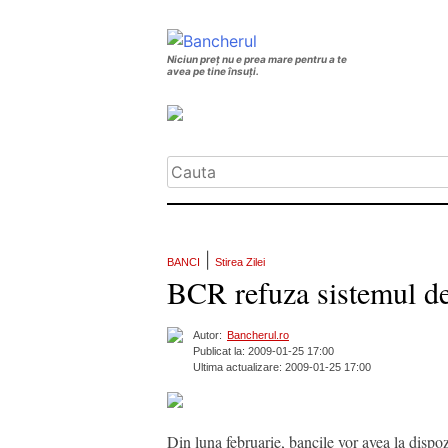
Niciun preț nu e prea mare pentru a te
avea pe tine însuți.
|
BANCI
Stirea Zilei
BCR refuza sistemul de
Autor:
Bancherul.ro
Publicat la: 2009-01-25 17:00
Ultima actualizare: 2009-01-25 17:00
Din luna februarie, bancile vor avea la dispoz