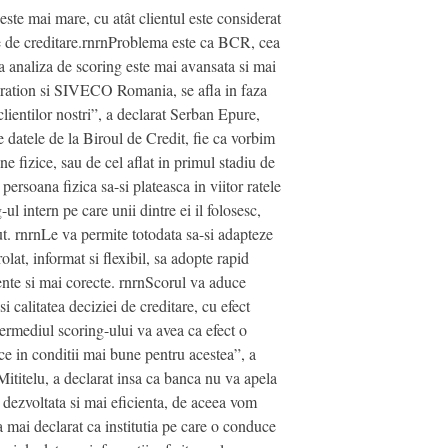
 este mai mare, cu atât clientul este considerat
se de creditare.rnrnProblema este ca BCR, cea
a analiza de scoring este mai avansata si mai
poration si SIVECO Romania, se afla in faza
 clientilor nostri”, a declarat Serban Epure,
 datele de la Biroul de Credit, fie ca vorbim
 fizice, sau de cel aflat in primul stadiu de
ersoana fizica sa-si plateasca in viitor ratele
ul intern pe care unii dintre ei il folosesc,
cut. rnrnLe va permite totodata sa-si adapteze
olat, informat si flexibil, sa adopte rapid
tente si mai corecte. rnrnScorul va aduce
i calitatea deciziei de creditare, cu efect
ntermediul scoring-ului va avea ca efect o
ice in conditii mai bune pentru acestea”, a
Mititelu, a declarat insa ca banca nu va apela
 dezvoltata si mai eficienta, de aceea vom
a mai declarat ca institutia pe care o conduce