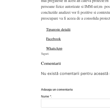
mai pregateste in acest an cateva proiecte:rn
persoane fizice autorizate si IMM-uri;rn- posi
concluziile analizei vor fi pozitive si contex
preocupare va fi aceea de a consolida proiect
Tipareste detalii
Facebook
WhatsApp
Taguri:
Comentarii
Nu există comentarii pentru această ș
Adauga un comentariu
Nume *: