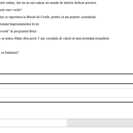
lor online, dar nu au nici măcar un număr de telefon dedicat acestora
note euro vechi?
țat cu raportarea la Biroul de Credit, pentru că am poprire (actualizat)
talul împrumuturilor în lei
nvestit" în programul Brua
r putea obține abia peste 5 ani; exemplu de calcul al unui potențial prejudiciu
 cu buletinul?