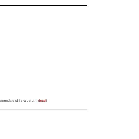
amendate și li s-a cerut...
detalii