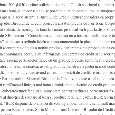
între 300 şi 850 fiecărui solicitant de credit. Cu cât scoringul (numărul)
ui mai bună si, in consecinta, se poate bucura de conditii mai avantajoa
ela la acest sistem la Biroului de Credit, intrucat considera ca propri
g-ului Biroului de Credit, proiect realizat impreuna cu Fair Isaac Cor
ui statistic de scoring. In luna februarie, produsul va fi pus la dispozitia
at de XPrimm.rnrn”Consideram ca niciodata nu a fost mai multa nevoie de
”, care este o oglinda fidela a comportamentului la plata al unei persoane
(denumirea oficiala a noului produs), care reprezinta probabilitatea ca p
in combinarea acestuia cu informatiile din cererea de credit si cu scoring-
ditare asociat persoanelor fizice cu un grad de precizie semnificativ cres
atorului si sa isi creasca, astfel, gradul de penetrare a pietei in mod contr
dicat de predictivitate, avand ca rezultat decizii de creditare mai consis
 Participantii in Sistemul Biroului de Credit vor creste astfel rapiditatea s
ului.rnrnTragand linie, o mai buna administrare a riscului de credit prin i
fel, eliberarea unor fonduri suplimentare pentru creditarea persoanelor fiz
 al direcţiei dezvoltare afaceri şi produse retail din cadrul BCR, Sorin 
it. “BCR dispune de o analiza de scoring a potentialilor clienti mult mai
, pentru Bancherul.ro, Sorin Mititelu. rnrnDirectorul Biroului de Credit 