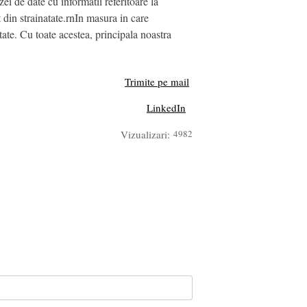
i de date cu informatii referitoare la
t din strainatate.rnIn masura in care
tate. Cu toate acestea, principala noastra
Trimite pe mail
LinkedIn
Vizualizari:
4982