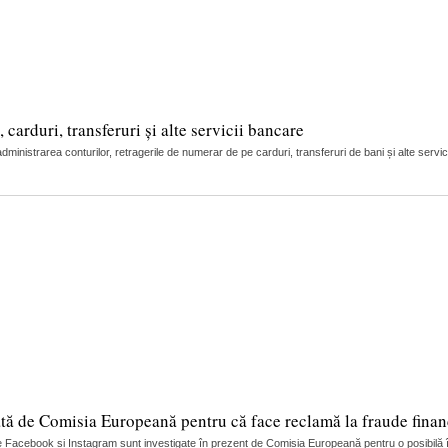
arduri, transferuri și alte servicii bancare
nistrarea conturilor, retragerile de numerar de pe carduri, transferuri de bani și alte servic
tă de Comisia Europeană pentru că face reclamă la fraude finan
 Facebook și Instagram sunt investigate în prezent de Comisia Europeană pentru o posibilă încă