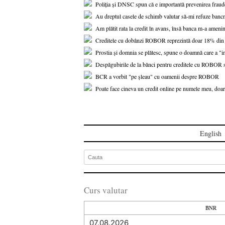
Poliția și DNSC spun că e importantă prevenirea fraude
Au dreptul casele de schimb valutar să-mi refuze banc
Am plătit rata la credit în avans, însă banca m-a amenin
Creditele cu dobânzi ROBOR reprezintă doar 18% din to
Prostia și domnia se plătesc, spune o doamnă care a "i
Despăgubirile de la bănci pentru creditele cu ROBOR s-a
BCR a vorbit "pe șleau" cu oamenii despre ROBOR
Poate face cineva un credit online pe numele meu, doar
English
Curs valutar
BNR
07.08.2026