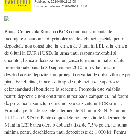
Publicat la: 2010-08-11 11:50
Ultima actualizare: 2010-08-11 11:50
Banca Comerciala Romana (BCR) continua campania de
incurajare a economisirii prin oferirea de dobanzi speciale pentru
depozitele nou constituite, la termen de 3 luni in LEI, si la termen
de 6 luni in EUR si USD. In urma unui raspuns favorabil al
clientilor, banca a decis sa prelungeasca termenul initial al ofertei
promotionale pana la 30 septembrie 2010. rnrnClientii care
deschid aceste depozite sunt protejati de variatiile dobanzilor de pe
piata, beneficiind, in acelasi timp, de dobanzi fixe, superioare
celor standard si bonificate la scadenta. Promotia este valabila
pentru depozitele nou constituite in perioada campaniei, indiferent
de provenienta sumelor (sume noi sau existente in BCR).rnrn1.
Promotia pentru depozitele la termen de 3 luni in RON, 6 luni in
EUR sau USDrnrnPentru depozitele nou constituite la termen de
3 luni in LEI banca ofera o dobanda fixa de 7,5% pe an, iar suma
minima pentru deschiderea unui depozit este de 1.000 lei. Pentru