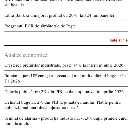
sindicatele
Libra Bank și-a majorat profitul cu 20%, la 324 milioane lei
Programul BCR de sărbătorile de Paște
Toate stirile
Analize economice
Creșterea prețurilor industriale, peste 14% la intern în iunie 2026
România, țara UE care și-a ajustat cel mai mult deficitul bugetar în
T1 2026
Datoria publică, 60,2% din PIB pe date operative, în aprilie 2026
Deficitul bugetar, 2% din PIB la jumătatea anului. Plățile pentru
dobânzi, mai mari decât ajustarea fiscală
Semnal de alarmă - producția industrială, -3,3% după primele cinci
luni ale anului