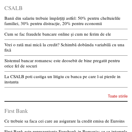
CSALB
Banii din salariu trebuie împărțiți astfel: 50% pentru cheltuielile
familiei, 30% pentru distracție, 20% pentru economii
Cum se fac fraudele bancare online și cum ne ferim de ele
Vrei o rată mai mică la credit? Schimbă dobânda variabilă cu una
fixă
Sistemul bancar romanesc este deosebit de bine pregatit pentru
orice fel de socuri
La CSALB poti castiga un litigiu cu banca pe care l-ai pierde in
instanta
Toate stirile
First Bank
Ce trebuie sa faca cei care au asigurare la credit emisa de Euroins
First Bank este reprezentanta Eurobank in Romania: ce se intampla