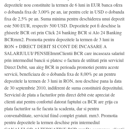
depozitele nou constituite la termen de 6 luni in EUR banca ofera
o dobanda fixa de 3,00% pe an, iar pentru cele in USD o dobanda
fixa de 2,5% pe an. Suma minima pentru deschiderea unui depozit
este 500 EUR, respectiv 500 USD. Depozitele pot fi deschise la
ghiseele BCR ori prin Click 24 banking BCR si Alo 24 Banking
BCRrnrn2. Promotia pentru depozitele la termen de 3 luni in
RON + DIRECT DEBIT SI CONT DE INCASARE A
SALARIULUI/ PENSIEIrnrnClientii BCR care incaseaza salariul
prin intermediul bancii si platesc o factura de utilitati prin serviciul
Direct Debit, sau aleg BCR in perioada promotiei pentru aceste
servicii, beneficiaza de o dobanda fixa de 8,00% pe an pentru
depozitele la termen de 3 luni in RON, nou deschise pana la data
de 30 septembrie 2010, indiferent de suma constituirii depozitului.
Serviciul de plata a facturilor prin direct debit este apreciat de
clienti atat pentru confortul datorat faptului ca BCR are grija ca
plata facturilor sa fie facuta la scadenta, dar si pentru
convenabilitate, serviciul fiind complet gratuit. rnrn3. Promotia
pentru depozitele la termen deschise prin intermediul