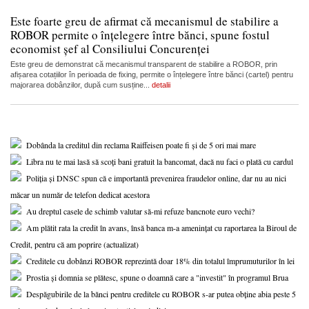
Este foarte greu de afirmat că mecanismul de stabilire a
ROBOR permite o înțelegere între bănci, spune fostul
economist șef al Consiliului Concurenței
Este greu de demonstrat că mecanismul transparent de stabilire a ROBOR, prin
afișarea cotațiilor în perioada de fixing, permite o înțelegere între bănci (cartel) pentru
majorarea dobânzilor, după cum susține...
detalii
Dobânda la creditul din reclama Raiffeisen poate fi și de 5 ori mai mare
Libra nu te mai lasă să scoți bani gratuit la bancomat, dacă nu faci o plată cu cardul
Poliția și DNSC spun că e importantă prevenirea fraudelor online, dar nu au nici
măcar un număr de telefon dedicat acestora
Au dreptul casele de schimb valutar să-mi refuze bancnote euro vechi?
Am plătit rata la credit în avans, însă banca m-a amenințat cu raportarea la Biroul de
Credit, pentru că am poprire (actualizat)
Creditele cu dobânzi ROBOR reprezintă doar 18% din totalul împrumuturilor în lei
Prostia și domnia se plătesc, spune o doamnă care a "investit" în programul Brua
Despăgubirile de la bănci pentru creditele cu ROBOR s-ar putea obține abia peste 5