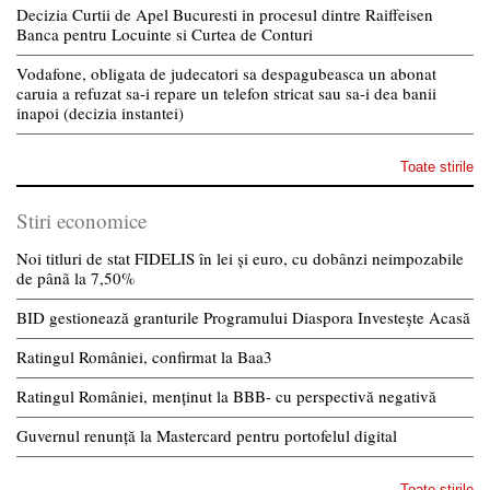
Decizia Curtii de Apel Bucuresti in procesul dintre Raiffeisen
Banca pentru Locuinte si Curtea de Conturi
Vodafone, obligata de judecatori sa despagubeasca un abonat
caruia a refuzat sa-i repare un telefon stricat sau sa-i dea banii
inapoi (decizia instantei)
Toate stirile
Stiri economice
Noi titluri de stat FIDELIS în lei și euro, cu dobânzi neimpozabile
de pânã la 7,50%
BID gestionează granturile Programului Diaspora Investește Acasă
Ratingul României, confirmat la Baa3
Ratingul României, menținut la BBB- cu perspectivă negativă
Guvernul renunță la Mastercard pentru portofelul digital
Toate stirile