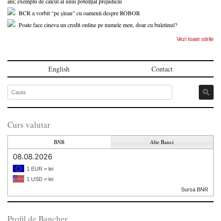
ani; exemplu de calcul al unui potențial prejudiciu
BCR a vorbit "pe șleau" cu oamenii despre ROBOR
Poate face cineva un credit online pe numele meu, doar cu buletinul?
Vezi toate stirile
English
Contact
Curs valutar
BNR
Alte Banci
08.08.2026
1 EUR = lei
1 USD = lei
Sursa BNR
Profil de Bancher