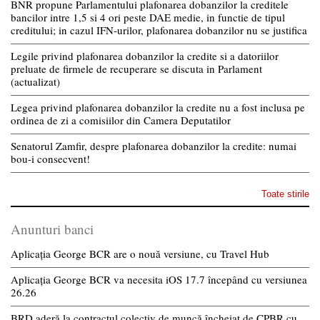
BNR propune Parlamentului plafonarea dobanzilor la creditele
bancilor intre 1,5 si 4 ori peste DAE medie, in functie de tipul
creditului; in cazul IFN-urilor, plafonarea dobanzilor nu se justifica
Legile privind plafonarea dobanzilor la credite si a datoriilor
preluate de firmele de recuperare se discuta in Parlament
(actualizat)
Legea privind plafonarea dobanzilor la credite nu a fost inclusa pe
ordinea de zi a comisiilor din Camera Deputatilor
Senatorul Zamfir, despre plafonarea dobanzilor la credite: numai
bou-i consecvent!
Toate stirile
Anunturi banci
Aplicația George BCR are o nouă versiune, cu Travel Hub
Aplicația George BCR va necesita iOS 17.7 începând cu versiunea
26.26
BRD aderă la contractul colectiv de muncă încheiat de CPBR cu