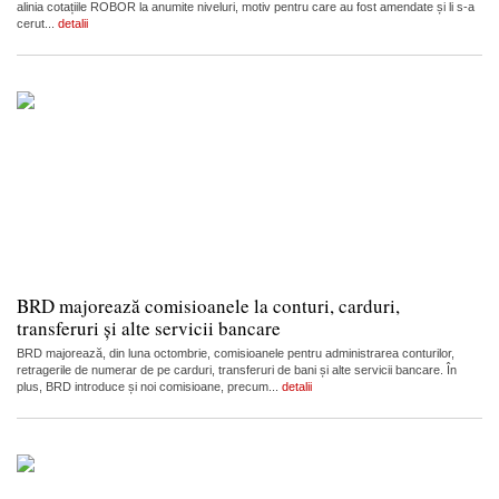
alinia cotațiile ROBOR la anumite niveluri, motiv pentru care au fost amendate și li s-a
cerut...
detalii
BRD majorează comisioanele la conturi, carduri,
transferuri și alte servicii bancare
BRD majorează, din luna octombrie, comisioanele pentru administrarea conturilor,
retragerile de numerar de pe carduri, transferuri de bani și alte servicii bancare. În
plus, BRD introduce și noi comisioane, precum...
detalii