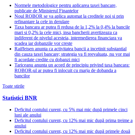
Normele metodologice pentru aplicarea taxei bancare,
publicate de Ministerul Finantelor
Noul ROBOR se va aplica automat la creditele noi si prin
refinantare la cele in derulare
Taxa bancara ar putea fi redusa de la 1,2% la 0,4% la bancile
mari si 0,2% la cele mici, insa bancherii avertizeaza ca
indiferent de nivelul acesteia, intermedierea financiara va
scadea iar dobanzile vor creste
Raiffeisen anunta ca activitatea bancii a incetinit substantial
din cauza taxei bancare; strategia va fi reevaluata, nu vor mai
fi acordate credite cu dobanzi mici
Tariceanu anunta un acord de principiu privind taxa bancara:
ROBOR-ul ar putea fi inlocuit cu marja de dobanda a
bancilor
Toate stirile
Statistici BNR
Deficitul contului curent, cu 5% mai mic după primele cinci
luni ale anului
Deficitul contului curent, cu 12% mai mic după prima treime a
anului
Deficitul contului curent, cu 12% mai mic după primele două