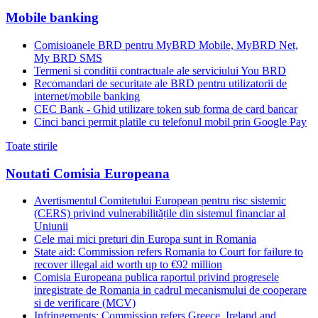
Mobile banking
Comisioanele BRD pentru MyBRD Mobile, MyBRD Net,
My BRD SMS
Termeni si conditii contractuale ale serviciului You BRD
Recomandari de securitate ale BRD pentru utilizatorii de
internet/mobile banking
CEC Bank - Ghid utilizare token sub forma de card bancar
Cinci banci permit platile cu telefonul mobil prin Google Pay
Toate stirile
Noutati Comisia Europeana
Avertismentul Comitetului European pentru risc sistemic
(CERS) privind vulnerabilitățile din sistemul financiar al
Uniunii
Cele mai mici preturi din Europa sunt in Romania
State aid: Commission refers Romania to Court for failure to
recover illegal aid worth up to €92 million
Comisia Europeana publica raportul privind progresele
inregistrate de Romania in cadrul mecanismului de cooperare
si de verificare (MCV)
Infringements: Commission refers Greece, Ireland and