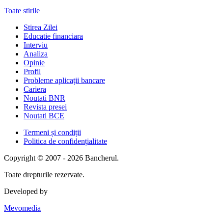
Toate stirile
Stirea Zilei
Educatie financiara
Interviu
Analiza
Opinie
Profil
Probleme aplicații bancare
Cariera
Noutati BNR
Revista presei
Noutati BCE
Termeni și condiții
Politica de confidențialitate
Copyright © 2007 - 2026 Bancherul.
Toate drepturile rezervate.
Developed by
Mevomedia