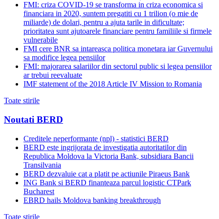
FMI: criza COVID-19 se transforma in criza economica si
financiara in 2020, suntem pregatiti cu 1 trilion (o mie de
miliarde) de dolari, pentru a ajuta tarile in dificultate;
prioritatea sunt ajutoarele financiare pentru familiile si firmele
vulnerabile
FMI cere BNR sa intareasca politica monetara iar Guvernului
sa modifice legea pensiilor
FMI: majorarea salariilor din sectorul public si legea pensiilor
ar trebui reevaluate
IMF statement of the 2018 Article IV Mission to Romania
Toate stirile
Noutati BERD
Creditele neperformante (npl) - statistici BERD
BERD este ingrijorata de investigatia autoritatilor din
Republica Moldova la Victoria Bank, subsidiara Bancii
Transilvania
BERD dezvaluie cat a platit pe actiunile Piraeus Bank
ING Bank si BERD finanteaza parcul logistic CTPark
Bucharest
EBRD hails Moldova banking breakthrough
Toate stirile