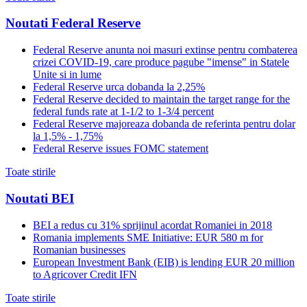
Noutati Federal Reserve
Federal Reserve anunta noi masuri extinse pentru combaterea
crizei COVID-19, care produce pagube "imense" in Statele
Unite si in lume
Federal Reserve urca dobanda la 2,25%
Federal Reserve decided to maintain the target range for the
federal funds rate at 1-1/2 to 1-3/4 percent
Federal Reserve majoreaza dobanda de referinta pentru dolar
la 1,5% - 1,75%
Federal Reserve issues FOMC statement
Toate stirile
Noutati BEI
BEI a redus cu 31% sprijinul acordat Romaniei in 2018
Romania implements SME Initiative: EUR 580 m for
Romanian businesses
European Investment Bank (EIB) is lending EUR 20 million
to Agricover Credit IFN
Toate stirile