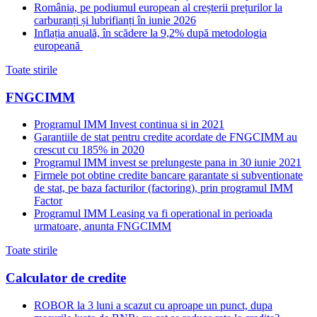
România, pe podiumul european al creșterii prețurilor la
carburanți și lubrifianți în iunie 2026
Inflația anuală, în scădere la 9,2% după metodologia
europeană
Toate stirile
FNGCIMM
Programul IMM Invest continua si in 2021
Garantiile de stat pentru credite acordate de FNGCIMM au
crescut cu 185% in 2020
Programul IMM invest se prelungeste pana in 30 iunie 2021
Firmele pot obtine credite bancare garantate si subventionate
de stat, pe baza facturilor (factoring), prin programul IMM
Factor
Programul IMM Leasing va fi operational in perioada
urmatoare, anunta FNGCIMM
Toate stirile
Calculator de credite
ROBOR la 3 luni a scazut cu aproape un punct, dupa