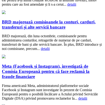
ele pentru a-și alinia cotațiile ROBOR la anumite niveluri, motiv
pentru care au fost amendate și li s-a cerut...
detalii
BRD majorează comisioanele la conturi, carduri,
transferuri și alte servicii bancare
BRD majorează, din luna octombrie, comisioanele pentru
administrarea conturilor, retragerile de numerar de pe carduri,
transferuri de bani și alte servicii bancare. În plus, BRD introduce și
noi comisioane, precum...
detalii
Meta (Facebook și Instagram), investigată de
Comisia Europeană pentru că face reclamă la
fraude financiare
Firma americană Meta, administratorul platformelor sociale
Facebook și Instagram sunt investigate în prezent de Comisia
Europeană pentru o posibilă încălcare a Actului privind Serviciile
Digitale (DSA) privind promovarea reclamelor la...
detalii