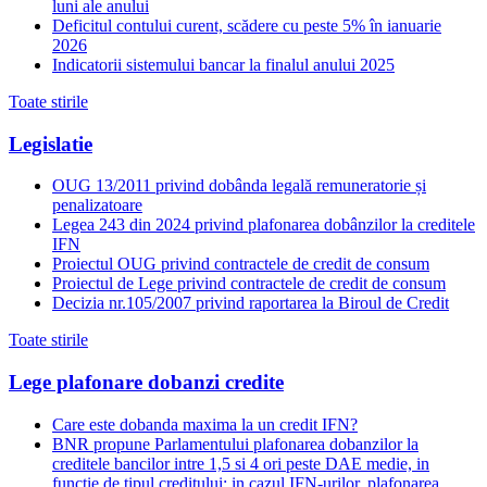
luni ale anului
Deficitul contului curent, scădere cu peste 5% în ianuarie
2026
Indicatorii sistemului bancar la finalul anului 2025
Toate stirile
Legislatie
OUG 13/2011 privind dobânda legală remuneratorie și
penalizatoare
Legea 243 din 2024 privind plafonarea dobânzilor la creditele
IFN
Proiectul OUG privind contractele de credit de consum
Proiectul de Lege privind contractele de credit de consum
Decizia nr.105/2007 privind raportarea la Biroul de Credit
Toate stirile
Lege plafonare dobanzi credite
Care este dobanda maxima la un credit IFN?
BNR propune Parlamentului plafonarea dobanzilor la
creditele bancilor intre 1,5 si 4 ori peste DAE medie, in
functie de tipul creditului; in cazul IFN-urilor, plafonarea