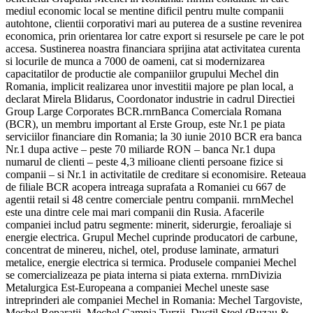
mediul economic local se mentine dificil pentru multe companii
autohtone, clientii corporativi mari au puterea de a sustine revenirea
economica, prin orientarea lor catre export si resursele pe care le pot
accesa. Sustinerea noastra financiara sprijina atat activitatea curenta
si locurile de munca a 7000 de oameni, cat si modernizarea
capacitatilor de productie ale companiilor grupului Mechel din
Romania, implicit realizarea unor investitii majore pe plan local, a
declarat Mirela Blidarus, Coordonator industrie in cadrul Directiei
Group Large Corporates BCR.rnrnBanca Comerciala Romana
(BCR), un membru important al Erste Group, este Nr.1 pe piata
serviciilor financiare din Romania; la 30 iunie 2010 BCR era banca
Nr.1 dupa active – peste 70 miliarde RON – banca Nr.1 dupa
numarul de clienti – peste 4,3 milioane clienti persoane fizice si
companii – si Nr.1 in activitatile de creditare si economisire. Reteaua
de filiale BCR acopera intreaga suprafata a Romaniei cu 667 de
agentii retail si 48 centre comerciale pentru companii. rnrnMechel
este una dintre cele mai mari companii din Rusia. Afacerile
companiei includ patru segmente: minerit, siderurgie, feroaliaje si
energie electrica. Grupul Mechel cuprinde producatori de carbune,
concentrat de minereu, nichel, otel, produse laminate, armaturi
metalice, energie electrica si termica. Produsele companiei Mechel
se comercializeaza pe piata interna si piata externa. rnrnDivizia
Metalurgica Est-Europeana a companiei Mechel uneste sase
intreprinderi ale companiei Mechel in Romania: Mechel Targoviste,
Mechel Reparatii, Mechel Campia Turzii, Ductil Steel (Buzau &