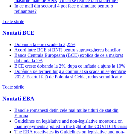
masurile luate de BNR; cu cat se reduce rata la credite?
In ce mall din sectorul 4 pot face o simulare pentru o
refinantare?
Toate stirile
Noutati BCE
Dobanda la euro scade la 2,25%
Acord intre BCE si BNR pentru supravegherea bancilor
Banca Centrala Europeana (BCE) explica de ce a majorat
dobanda la 2%
BCE creste dobanda la 2%, dupa ce inflatia a ajuns la 10%
Dobânda pe termen lung a continuat să scadă in septembrie
2022. Ecartul față de Polonia și Cehia, redus semnificativ
Toate stirile
Noutati EBA
Bancile romanesti detin cele mai multe titluri de stat din
Europa
Guidelines on legislative and non-legislative moratoria on
loan repayments applied in the light of the COVID-19 crisis
The EBA reactivates its Guidelines on legislative and non-