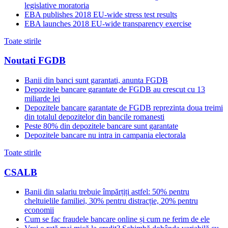
legislative moratoria
EBA publishes 2018 EU-wide stress test results
EBA launches 2018 EU-wide transparency exercise
Toate stirile
Noutati FGDB
Banii din banci sunt garantati, anunta FGDB
Depozitele bancare garantate de FGDB au crescut cu 13
miliarde lei
Depozitele bancare garantate de FGDB reprezinta doua treimi
din totalul depozitelor din bancile romanesti
Peste 80% din depozitele bancare sunt garantate
Depozitele bancare nu intra in campania electorala
Toate stirile
CSALB
Banii din salariu trebuie împărțiți astfel: 50% pentru
cheltuielile familiei, 30% pentru distracție, 20% pentru
economii
Cum se fac fraudele bancare online și cum ne ferim de ele