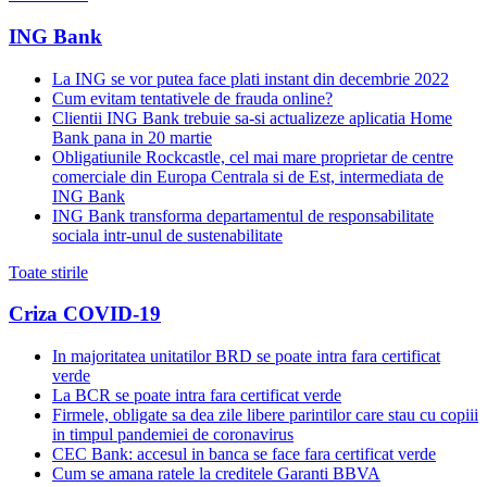
ING Bank
La ING se vor putea face plati instant din decembrie 2022
Cum evitam tentativele de frauda online?
Clientii ING Bank trebuie sa-si actualizeze aplicatia Home
Bank pana in 20 martie
Obligatiunile Rockcastle, cel mai mare proprietar de centre
comerciale din Europa Centrala si de Est, intermediata de
ING Bank
ING Bank transforma departamentul de responsabilitate
sociala intr-unul de sustenabilitate
Toate stirile
Criza COVID-19
In majoritatea unitatilor BRD se poate intra fara certificat
verde
La BCR se poate intra fara certificat verde
Firmele, obligate sa dea zile libere parintilor care stau cu copiii
in timpul pandemiei de coronavirus
CEC Bank: accesul in banca se face fara certificat verde
Cum se amana ratele la creditele Garanti BBVA