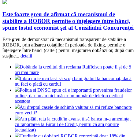
Este foarte greu de afirmat că mecanismul de
stabilire a ROBOR permite o înțelegere între bănci,
spune fostul economist șef al Consiliului Concurenței
Este greu de demonstrat că mecanismul transparent de stabilire a
ROBOR, prin afișarea cotațiilor în perioada de fixing, permite o
înțelegere între bănci (cartel) pentru majorarea dobânzilor, după cum
susține...
detalii
Dobânda la creditul din reclama Raiffeisen poate fi și de 5
ori mai mare
Libra nu te mai lasă să scoți bani gratuit la bancomat, dacă
nu faci o plată cu cardul
Poliția și DNSC spun că e importantă prevenirea fraudelor
online, dar nu au nici măcar un număr de telefon dedicat
acestora
Au dreptul casele de schimb valutar să-mi refuze bancnote
euro vechi?
Am plătit rata la credit în avans, însă banca m-a amenințat
cu raportarea la Biroul de Credit, pentru că am poprire
(actualizat)
Creditele cu dobânzi ROBOR reprezintă doar 18% din