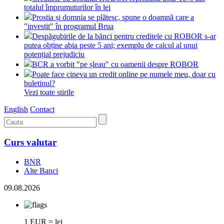
totalul împrumuturilor în lei
Prostia și domnia se plătesc, spune o doamnă care a
"investit" în programul Brua
Despăgubirile de la bănci pentru creditele cu ROBOR s-ar
putea obține abia peste 5 ani; exemplu de calcul al unui
potențial prejudiciu
BCR a vorbit "pe șleau" cu oamenii despre ROBOR
Poate face cineva un credit online pe numele meu, doar cu
buletinul?
Vezi toate stirile
English
Contact
Curs valutar
BNR
Alte Banci
09.08.2026
1 EUR = lei