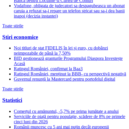
Banca pentru Locuinte si Curtea de Conturi
Vodafone, obligata de judecatori sa despagubeasca un abonat
caruia a refuzat sa-i repare un telefon stricat sau sa-i dea banii
inapoi (decizia instantei)
Toate stirile
Stiri economice
Noi titluri de stat FIDELIS în lei și euro, cu dobânzi
neimpozabile de pânã la 7,50%
BID gestionează granturile Programului Diaspora Investește
Acasă
Ratingul României, confirmat la Baa3
Ratingul României, menținut la BBB- cu perspectivă negativă
Guvernul renunță la Mastercard pentru portofelul digital
Toate stirile
Statistici
Comerțul cu amănuntul, -5,7% pe prima jumătate a anului
Serviciile de piață pentru populație, scădere de 8% pe primele
cinci luni din 2026
Românii muncesc cu 5 ani mai puțin decât europenii