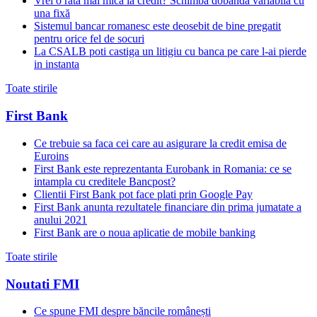
Vrei o rată mai mică la credit? Schimbă dobânda variabilă cu
una fixă
Sistemul bancar romanesc este deosebit de bine pregatit
pentru orice fel de socuri
La CSALB poti castiga un litigiu cu banca pe care l-ai pierde
in instanta
Toate stirile
First Bank
Ce trebuie sa faca cei care au asigurare la credit emisa de
Euroins
First Bank este reprezentanta Eurobank in Romania: ce se
intampla cu creditele Bancpost?
Clientii First Bank pot face plati prin Google Pay
First Bank anunta rezultatele financiare din prima jumatate a
anului 2021
First Bank are o noua aplicatie de mobile banking
Toate stirile
Noutati FMI
Ce spune FMI despre băncile românești