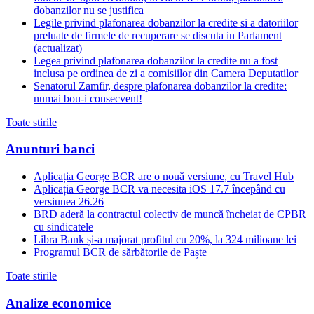
dobanzilor nu se justifica
Legile privind plafonarea dobanzilor la credite si a datoriilor
preluate de firmele de recuperare se discuta in Parlament
(actualizat)
Legea privind plafonarea dobanzilor la credite nu a fost
inclusa pe ordinea de zi a comisiilor din Camera Deputatilor
Senatorul Zamfir, despre plafonarea dobanzilor la credite:
numai bou-i consecvent!
Toate stirile
Anunturi banci
Aplicația George BCR are o nouă versiune, cu Travel Hub
Aplicația George BCR va necesita iOS 17.7 începând cu
versiunea 26.26
BRD aderă la contractul colectiv de muncă încheiat de CPBR
cu sindicatele
Libra Bank și-a majorat profitul cu 20%, la 324 milioane lei
Programul BCR de sărbătorile de Paște
Toate stirile
Analize economice