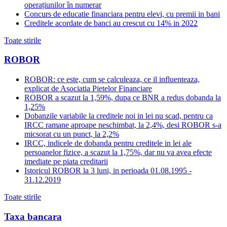
operațiunilor în numerar
Concurs de educatie financiara pentru elevi, cu premii in bani
Creditele acordate de banci au crescut cu 14% in 2022
Toate stirile
ROBOR
ROBOR: ce este, cum se calculeaza, ce il influenteaza,
explicat de Asociatia Pietelor Financiare
ROBOR a scazut la 1,59%, dupa ce BNR a redus dobanda la
1,25%
Dobanzile variabile la creditele noi in lei nu scad, pentru ca
IRCC ramane aproape neschimbat, la 2,4%, desi ROBOR s-a
micsorat cu un punct, la 2,2%
IRCC, indicele de dobanda pentru creditele in lei ale
persoanelor fizice, a scazut la 1,75%, dar nu va avea efecte
imediate pe piata creditarii
Istoricul ROBOR la 3 luni, in perioada 01.08.1995 -
31.12.2019
Toate stirile
Taxa bancara