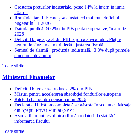
Creșterea prețurilor industriale, peste 14% la intern în iunie
2026
România, țara UE care și-a ajustat cel mai mult deficitul
bugetar în T1 2026
Datoria publică, 60,2% din PIB pe date operative, în aprilie
2026
Deficitul bugetar, 2% din PIB la jumătatea anului. Plățile
pentru dobânzi, mai mari decât ajustarea fiscală
Semnal de alarmă - producția industrială, -3,3% după primele
cinci luni ale anului
Toate stirile
Ministerul Finantelor
Deficitul bugetar s-a redus la 2% din PIB
Măsuri pentru accelerarea absorbției fondurilor europene
Bilete la băi pentru pensionari în 2026
Declarația Unică precompletată se găsește în secțiunea Mesaje
din Spațiul Privat Virtual (SPV)
Asociații nu pot ieși dintr-o firmă cu datorii la stat fără
informarea fiscului
Toate stirile