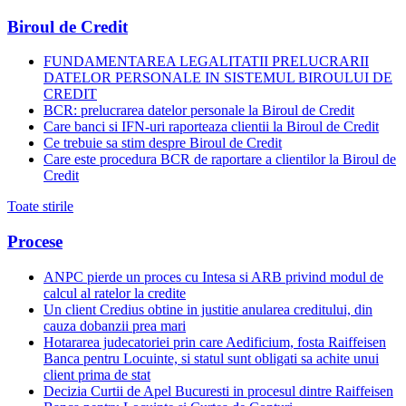
Biroul de Credit
FUNDAMENTAREA LEGALITATII PRELUCRARII
DATELOR PERSONALE IN SISTEMUL BIROULUI DE
CREDIT
BCR: prelucrarea datelor personale la Biroul de Credit
Care banci si IFN-uri raporteaza clientii la Biroul de Credit
Ce trebuie sa stim despre Biroul de Credit
Care este procedura BCR de raportare a clientilor la Biroul de
Credit
Toate stirile
Procese
ANPC pierde un proces cu Intesa si ARB privind modul de
calcul al ratelor la credite
Un client Credius obtine in justitie anularea creditului, din
cauza dobanzii prea mari
Hotararea judecatoriei prin care Aedificium, fosta Raiffeisen
Banca pentru Locuinte, si statul sunt obligati sa achite unui
client prima de stat
Decizia Curtii de Apel Bucuresti in procesul dintre Raiffeisen