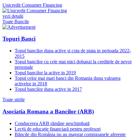
Unicredit Consumer Financing
vezi detalii
Toate Bancile
Topuri Banci
Topul bancilor dupa active si cota de piata in perioada 2022-
2015
Topul bancilor cu cele mai mici dobanzi la creditele de nevoi
personale
Topul bancilor la active in 2019
Topul celor mai mari banci din Romania dupa valoarea
activelor in 2018
Topul bancilor dupa active in 2017
Toate stirile
Asociatia Romana a Bancilor (ARB)
Conducerea ARB rămâne neschimbată
Lecții de educație financiară pentru profesori
Băncile din România nu au majorat comisioanele aferente