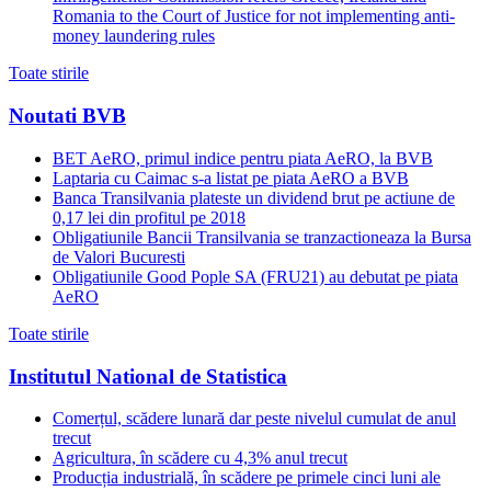
Romania to the Court of Justice for not implementing anti-
money laundering rules
Toate stirile
Noutati BVB
BET AeRO, primul indice pentru piata AeRO, la BVB
Laptaria cu Caimac s-a listat pe piata AeRO a BVB
Banca Transilvania plateste un dividend brut pe actiune de
0,17 lei din profitul pe 2018
Obligatiunile Bancii Transilvania se tranzactioneaza la Bursa
de Valori Bucuresti
Obligatiunile Good Pople SA (FRU21) au debutat pe piata
AeRO
Toate stirile
Institutul National de Statistica
Comerțul, scădere lunară dar peste nivelul cumulat de anul
trecut
Agricultura, în scădere cu 4,3% anul trecut
Producția industrială, în scădere pe primele cinci luni ale