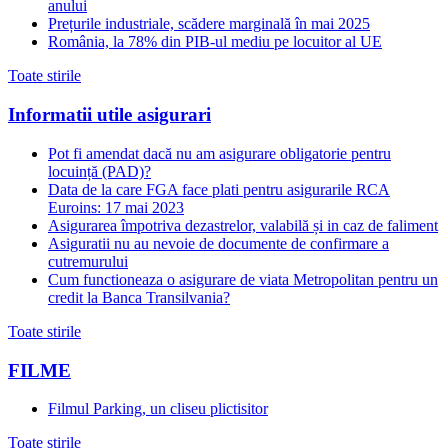
anului
Prețurile industriale, scădere marginală în mai 2025
România, la 78% din PIB-ul mediu pe locuitor al UE
Toate stirile
Informatii utile asigurari
Pot fi amendat dacă nu am asigurare obligatorie pentru
locuință (PAD)?
Data de la care FGA face plati pentru asigurarile RCA
Euroins: 17 mai 2023
Asigurarea împotriva dezastrelor, valabilă și in caz de faliment
Asiguratii nu au nevoie de documente de confirmare a
cutremurului
Cum functioneaza o asigurare de viata Metropolitan pentru un
credit la Banca Transilvania?
Toate stirile
FILME
Filmul Parking, un cliseu plictisitor
Toate stirile