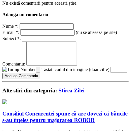
Nu există comentarii pentru această știre.
Adauga un comentariu
Nume *:
E-mail *:
(nu se afiseaza pe site)
Subiect *:
Comentariu:
Tastati codul din imagine (doar cifre)
Alte stiri din categoria:
Stirea Zilei
Consiliul Concurenței spune că are dovezi că băncile
s-au înțeles pentru majorarea ROBOR