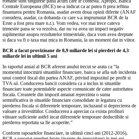
romane sunt singurele pana acum care le contesta. Apropo, Banca
Centrale Europeana (BCE) ne-a indicat ca ar putea fi prea ieftina
finantarea pentru Romania, asadar avem doua opinii diferite (ANAF
considera, asadar, ca dobanda cu care s-a imprumutat BCR de la
Erste a fost prea mare n.r.). Vom vedea, vor mai trece cateva
trimestre pana se va rezolva, dar nu va avea un impact negativ
suplimentar asupra rezultatelor trimestriale, daca vom avea dreptate
si daca va fi o taxa mai mica in Romania, la un moment dat in viitor.
BCR a facut provizioane de 8,9 miliarde lei si pierderi de 4,3
miliarde lei in ultimii 5 ani
In raportul anual al BCR aferent anului trecut se arata ca “la
momentul intocmirii situatiilor financiare, banca se afla sub incidenta
unui control fiscal din partea ANAF, privind impozitul pe profit si
TVA-ul. Conducerea bancii considera ca a inclus in situatiile
financiare toate potentialele aspecte comunicate de catre autoritatea
fiscala. Creantele din impozit amanat reprezinta o suma
semnificativa in situatiile financiare consolidate in legatura cu
pierderea fiscala si diferentele temporare, incluzand si deprecierea de
valoare a investitiilor. Conducerea a apreciat ca exista profituri
viitoare suficiente astfel incat diferentele temporare deductibile si
pierderea reportata sa fie acoperite.”
Conform rapoartelor financiare, in ultimii cinci ani (2012-2016),
BCR a raportat pierderi brute (inainte de impozitare) in trei ani