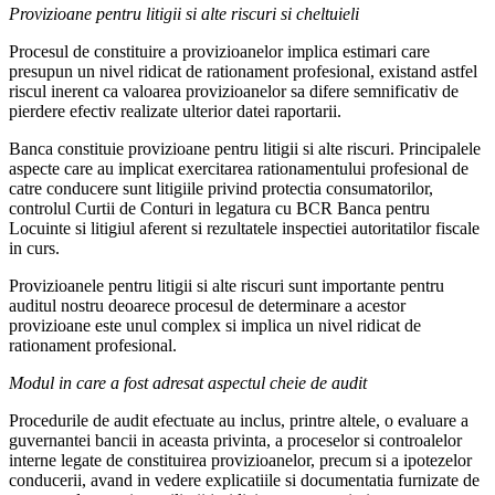
Provizioane pentru litigii si alte riscuri si cheltuieli
Procesul de constituire a provizioanelor implica estimari care
presupun un nivel ridicat de rationament profesional, existand astfel
riscul inerent ca valoarea provizioanelor sa difere semnificativ de
pierdere efectiv realizate ulterior datei raportarii.
Banca constituie provizioane pentru litigii si alte riscuri. Principalele
aspecte care au implicat exercitarea rationamentului profesional de
catre conducere sunt litigiile privind protectia consumatorilor,
controlul Curtii de Conturi in legatura cu BCR Banca pentru
Locuinte si litigiul aferent si rezultatele inspectiei autoritatilor fiscale
in curs.
Provizioanele pentru litigii si alte riscuri sunt importante pentru
auditul nostru deoarece procesul de determinare a acestor
provizioane este unul complex si implica un nivel ridicat de
rationament profesional.
Modul in care a fost adresat aspectul cheie de audit
Procedurile de audit efectuate au inclus, printre altele, o evaluare a
guvernantei bancii in aceasta privinta, a proceselor si controalelor
interne legate de constituirea provizioanelor, precum si a ipotezelor
conducerii, avand in vedere explicatiile si documentatia furnizate de