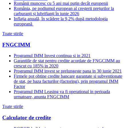
Românii muncesc cu 5 ani mai puțin decât europenii
România, pe podiumul european al creșterii prețurilor la
carburanți și lubrifianți în iunie 2026
Inflația anuală, în scădere la 9,2% după metodologia
europeană
Toate stirile
FNGCIMM
Programul IMM Invest continua si in 2021
Garantiile de stat pentru credite acordate de FNGCIMM au
crescut cu 185% in 2020
Programul IMM invest se prelungeste pana in 30 iunie 2021
Firmele pot obtine credite bancare garantate si subventionate
de stat, pe baza facturilor (factoring), prin programul IMM
Factor
Programul IMM Leasing va fi operational in perioada
urmatoare, anunta FNGCIMM
Toate stirile
Calculator de credite