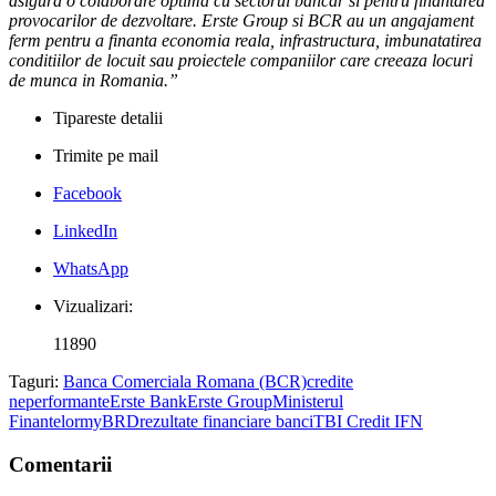
asigura o colaborare optima cu sectorul bancar si pentru finantarea
provocarilor de dezvoltare. Erste Group si BCR au un angajament
ferm pentru a finanta economia reala, infrastructura, imbunatatirea
conditiilor de locuit sau proiectele companiilor care creeaza locuri
de munca in Romania.”
Tipareste detalii
Trimite pe mail
Facebook
LinkedIn
WhatsApp
Vizualizari:
11890
Taguri:
Banca Comerciala Romana (BCR)
credite
neperformante
Erste Bank
Erste Group
Ministerul
Finantelor
myBRD
rezultate financiare banci
TBI Credit IFN
Comentarii