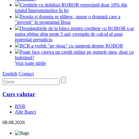
Creditele cu dobânzi ROBOR reprezintă doar 18% din
totalul împrumuturilor în lei
Prostia și domnia se plătesc, spune o doamnă care a
"investit" în programul Brua
Despăgubirile de la bănci pentru creditele cu ROBOR s-ar
putea obține abia peste 5 ani; exemplu de calcul al unui
potențial prejudiciu
BCR a vorbit "pe șleau" cu oamenii despre ROBOR
Poate face cineva un credit online pe numele meu, doar cu
buletinul?
Vezi toate stirile
English
Contact
Curs valutar
BNR
Alte Banci
08.08.2026