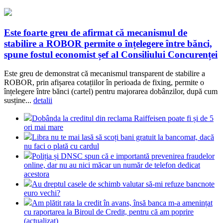
Este foarte greu de afirmat că mecanismul de
stabilire a ROBOR permite o înțelegere între bănci,
spune fostul economist șef al Consiliului Concurenței
Este greu de demonstrat că mecanismul transparent de stabilire a
ROBOR, prin afișarea cotațiilor în perioada de fixing, permite o
înțelegere între bănci (cartel) pentru majorarea dobânzilor, după cum
susține...
detalii
Dobânda la creditul din reclama Raiffeisen poate fi și de 5
ori mai mare
Libra nu te mai lasă să scoți bani gratuit la bancomat, dacă
nu faci o plată cu cardul
Poliția și DNSC spun că e importantă prevenirea fraudelor
online, dar nu au nici măcar un număr de telefon dedicat
acestora
Au dreptul casele de schimb valutar să-mi refuze bancnote
euro vechi?
Am plătit rata la credit în avans, însă banca m-a amenințat
cu raportarea la Biroul de Credit, pentru că am poprire
(actualizat)