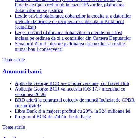
functie de tipul creditului; in cazul IFN-urilor, plafonarea
dobanzilor nu se justifica
Legile privind plafonarea dobanzilor la credite si a datoriilor
preluate de firmele de recuperare se discuta in Parlament
(actualizat)
Legea privind plafonarea dobanzilor la credite nu a fost
inclusa pe ordinea de zi a comisiilor din Camera Deputatilor
Senatorul Zamfir, despre plafonarea dobanzilor la credite:
numai bou-i consecvent!
Toate stirile
Anunturi banci
Aplicația George BCR are o nouă versiune, cu Travel Hub
Aplicația George BCR va necesita iOS 17.7 începând cu
versiunea 26.26
BRD aderă la contractul colectiv de muncă încheiat de CPBR
cu sindicatele
Libra Bank și-a majorat profitul cu 20%, la 324 milioane lei
Programul BCR de sărbătorile de Paște
Toate stirile