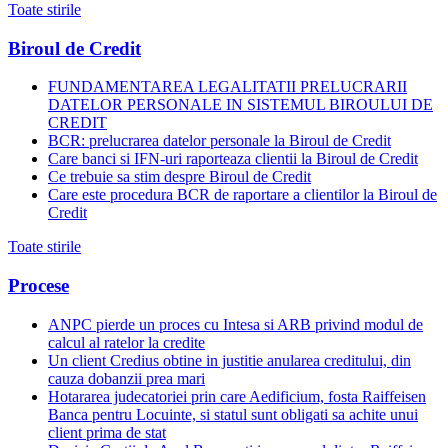
Toate stirile
Biroul de Credit
FUNDAMENTAREA LEGALITATII PRELUCRARII
DATELOR PERSONALE IN SISTEMUL BIROULUI DE
CREDIT
BCR: prelucrarea datelor personale la Biroul de Credit
Care banci si IFN-uri raporteaza clientii la Biroul de Credit
Ce trebuie sa stim despre Biroul de Credit
Care este procedura BCR de raportare a clientilor la Biroul de
Credit
Toate stirile
Procese
ANPC pierde un proces cu Intesa si ARB privind modul de
calcul al ratelor la credite
Un client Credius obtine in justitie anularea creditului, din
cauza dobanzii prea mari
Hotararea judecatoriei prin care Aedificium, fosta Raiffeisen
Banca pentru Locuinte, si statul sunt obligati sa achite unui
client prima de stat