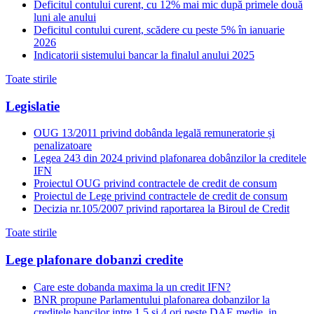
Deficitul contului curent, cu 12% mai mic după primele două
luni ale anului
Deficitul contului curent, scădere cu peste 5% în ianuarie
2026
Indicatorii sistemului bancar la finalul anului 2025
Toate stirile
Legislatie
OUG 13/2011 privind dobânda legală remuneratorie și
penalizatoare
Legea 243 din 2024 privind plafonarea dobânzilor la creditele
IFN
Proiectul OUG privind contractele de credit de consum
Proiectul de Lege privind contractele de credit de consum
Decizia nr.105/2007 privind raportarea la Biroul de Credit
Toate stirile
Lege plafonare dobanzi credite
Care este dobanda maxima la un credit IFN?
BNR propune Parlamentului plafonarea dobanzilor la
creditele bancilor intre 1,5 si 4 ori peste DAE medie, in