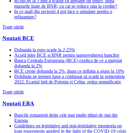
ROBOR la 3 luni a scazut cu aproape un punct, dupa
masurile luate de BNR; cu cat se reduce rata la credite?
In ce mall din sectorul 4 pot face o simulare pentru o
refinantare?
Toate stirile
Noutati BCE
Dobanda la euro scade la 2,25%
Acord intre BCE si BNR pentru supravegherea bancilor
Banca Centrala Europeana (BCE) explica de ce a majorat
dobanda la 2%
BCE creste dobanda la 2%, dupa ce inflatia a ajuns la 10%
Dobânda pe termen lung a continuat să scadă in septembrie
2022. Ecartul față de Polonia și Cehia, redus semnificativ
Toate stirile
Noutati EBA
Bancile romanesti detin cele mai multe titluri de stat din
Europa
Guidelines on legislative and non-legislative moratoria on
loan repayments applied in the light of the COVID-19 crisis