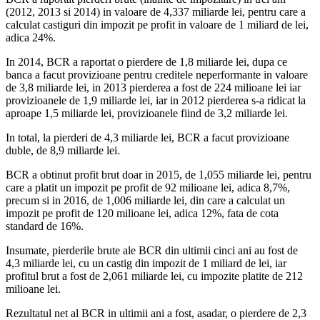
(2012, 2013 si 2014) in valoare de 4,337 miliarde lei, pentru care a
calculat castiguri din impozit pe profit in valoare de 1 miliard de lei,
adica 24%.
In 2014, BCR a raportat o pierdere de 1,8 miliarde lei, dupa ce
banca a facut provizioane pentru creditele neperformante in valoare
de 3,8 miliarde lei, in 2013 pierderea a fost de 224 milioane lei iar
provizioanele de 1,9 miliarde lei, iar in 2012 pierderea s-a ridicat la
aproape 1,5 miliarde lei, provizioanele fiind de 3,2 miliarde lei.
In total, la pierderi de 4,3 miliarde lei, BCR a facut provizioane
duble, de 8,9 miliarde lei.
BCR a obtinut profit brut doar in 2015, de 1,055 miliarde lei, pentru
care a platit un impozit pe profit de 92 milioane lei, adica 8,7%,
precum si in 2016, de 1,006 miliarde lei, din care a calculat un
impozit pe profit de 120 milioane lei, adica 12%, fata de cota
standard de 16%.
Insumate, pierderile brute ale BCR din ultimii cinci ani au fost de
4,3 miliarde lei, cu un castig din impozit de 1 miliard de lei, iar
profitul brut a fost de 2,061 miliarde lei, cu impozite platite de 212
milioane lei.
Rezultatul net al BCR in ultimii ani a fost, asadar, o pierdere de 2,3