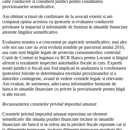
catre conducere si consilierii juridici pentru constituirea
provizioanelor semnificative.
Am obtinut scrisori de confirmare de la avocati externi si am
comparat opinia acestora cu ipotezele si evaluarea conducerii
privitoare la impactul si informatiile de furnizat in situatiile financiare
aferente litigiilor semnificative.
Evaluarea noastra s-a concentrat pe aspectele semnificative, mai ales
cele noi sau care au avut evolutii notabile pe parcursul anului 2016,
asa cum sunt litigiile legate de protectia consumatorilor, controlul
Curtii de Conturi in legatura cu BCR Banca pentru Locuint si litigiul
aferent si rezultatele inspectiei autoritatilor fiscale in curs. Expertii
nostri juridici si fiscali auu fost implicati in analizarea si coroborarea
ipotezelor folosite in determinarea nivelului provizioanelor si a
datoriilor contingente, avand in vedere cerintele legale si relevante.
Am evaluat, de asemenea, adecvarea informatiilor furnizate de
banca in situatiile financiare cu privire la provizioanele pentru litigii
si alte riscuri.
Recunoasterea creantelor privind impozitul amanat
Creantele privind impozitul amanat reprezinta un element
semnificativ din situatia pozitiei financiare incluse in situatiile
financiare ale bancii si se refera ata la pierderi fiscale reportate cat si
la diferentele temporare, inclusiv diferente temporare rezultate din