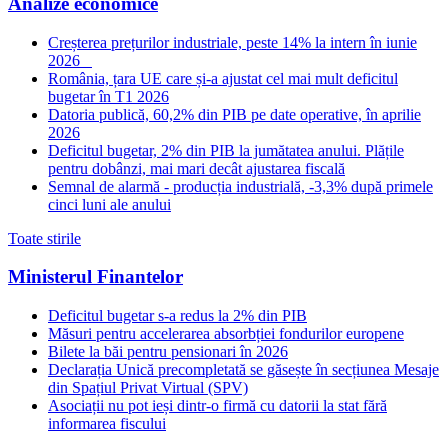
Analize economice
Creșterea prețurilor industriale, peste 14% la intern în iunie
2026
România, țara UE care și-a ajustat cel mai mult deficitul
bugetar în T1 2026
Datoria publică, 60,2% din PIB pe date operative, în aprilie
2026
Deficitul bugetar, 2% din PIB la jumătatea anului. Plățile
pentru dobânzi, mai mari decât ajustarea fiscală
Semnal de alarmă - producția industrială, -3,3% după primele
cinci luni ale anului
Toate stirile
Ministerul Finantelor
Deficitul bugetar s-a redus la 2% din PIB
Măsuri pentru accelerarea absorbției fondurilor europene
Bilete la băi pentru pensionari în 2026
Declarația Unică precompletată se găsește în secțiunea Mesaje
din Spațiul Privat Virtual (SPV)
Asociații nu pot ieși dintr-o firmă cu datorii la stat fără
informarea fiscului