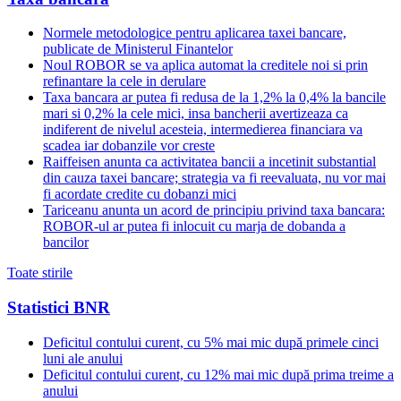
Normele metodologice pentru aplicarea taxei bancare,
publicate de Ministerul Finantelor
Noul ROBOR se va aplica automat la creditele noi si prin
refinantare la cele in derulare
Taxa bancara ar putea fi redusa de la 1,2% la 0,4% la bancile
mari si 0,2% la cele mici, insa bancherii avertizeaza ca
indiferent de nivelul acesteia, intermedierea financiara va
scadea iar dobanzile vor creste
Raiffeisen anunta ca activitatea bancii a incetinit substantial
din cauza taxei bancare; strategia va fi reevaluata, nu vor mai
fi acordate credite cu dobanzi mici
Tariceanu anunta un acord de principiu privind taxa bancara:
ROBOR-ul ar putea fi inlocuit cu marja de dobanda a
bancilor
Toate stirile
Statistici BNR
Deficitul contului curent, cu 5% mai mic după primele cinci
luni ale anului
Deficitul contului curent, cu 12% mai mic după prima treime a
anului