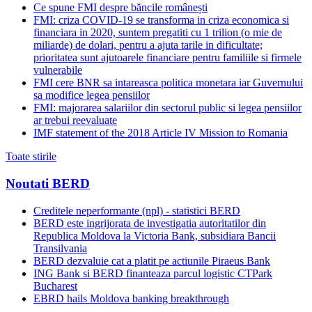
Ce spune FMI despre băncile românești
FMI: criza COVID-19 se transforma in criza economica si
financiara in 2020, suntem pregatiti cu 1 trilion (o mie de
miliarde) de dolari, pentru a ajuta tarile in dificultate;
prioritatea sunt ajutoarele financiare pentru familiile si firmele
vulnerabile
FMI cere BNR sa intareasca politica monetara iar Guvernului
sa modifice legea pensiilor
FMI: majorarea salariilor din sectorul public si legea pensiilor
ar trebui reevaluate
IMF statement of the 2018 Article IV Mission to Romania
Toate stirile
Noutati BERD
Creditele neperformante (npl) - statistici BERD
BERD este ingrijorata de investigatia autoritatilor din
Republica Moldova la Victoria Bank, subsidiara Bancii
Transilvania
BERD dezvaluie cat a platit pe actiunile Piraeus Bank
ING Bank si BERD finanteaza parcul logistic CTPark
Bucharest
EBRD hails Moldova banking breakthrough