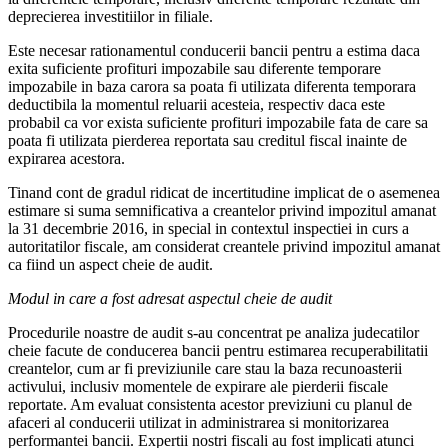
deprecierea investitiilor in filiale.
Este necesar rationamentul conducerii bancii pentru a estima daca
exita suficiente profituri impozabile sau diferente temporare
impozabile in baza carora sa poata fi utilizata diferenta temporara
deductibila la momentul reluarii acesteia, respectiv daca este
probabil ca vor exista suficiente profituri impozabile fata de care sa
poata fi utilizata pierderea reportata sau creditul fiscal inainte de
expirarea acestora.
Tinand cont de gradul ridicat de incertitudine implicat de o asemenea
estimare si suma semnificativa a creantelor privind impozitul amanat
la 31 decembrie 2016, in special in contextul inspectiei in curs a
autoritatilor fiscale, am considerat creantele privind impozitul amanat
ca fiind un aspect cheie de audit.
Modul in care a fost adresat aspectul cheie de audit
Procedurile noastre de audit s-au concentrat pe analiza judecatilor
cheie facute de conducerea bancii pentru estimarea recuperabilitatii
creantelor, cum ar fi previziunile care stau la baza recunoasterii
activului, inclusiv momentele de expirare ale pierderii fiscale
reportate. Am evaluat consistenta acestor previziuni cu planul de
afaceri al conducerii utilizat in administrarea si monitorizarea
performantei bancii. Expertii nostri fiscali au fost implicati atunci