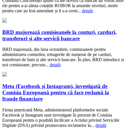
Consiliul Concurenței spune că are dovezi că băncile au vorbit între
ele pentru a-și alinia cotațiile ROBOR la anumite niveluri, motiv
pentru care au fost amendate și li s-a cerut...
detalii
BRD majorează comisioanele la conturi, carduri,
transferuri și alte servicii bancare
BRD majorează, din luna octombrie, comisioanele pentru
administrarea conturilor, retragerile de numerar de pe carduri,
transferuri de bani și alte servicii bancare. În plus, BRD introduce și
noi comisioane, precum...
detalii
Meta (Facebook și Instagram), investigată de
Comisia Europeană pentru că face reclamă la
fraude financiare
Firma americană Meta, administratorul platformelor sociale
Facebook și Instagram sunt investigate în prezent de Comisia
Europeană pentru o posibilă încălcare a Actului privind Serviciile
Digitale (DSA) privind promovarea reclamelor la...
detalii