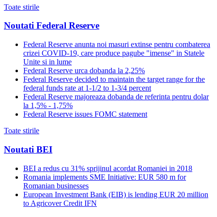
Toate stirile
Noutati Federal Reserve
Federal Reserve anunta noi masuri extinse pentru combaterea
crizei COVID-19, care produce pagube "imense" in Statele
Unite si in lume
Federal Reserve urca dobanda la 2,25%
Federal Reserve decided to maintain the target range for the
federal funds rate at 1-1/2 to 1-3/4 percent
Federal Reserve majoreaza dobanda de referinta pentru dolar
la 1,5% - 1,75%
Federal Reserve issues FOMC statement
Toate stirile
Noutati BEI
BEI a redus cu 31% sprijinul acordat Romaniei in 2018
Romania implements SME Initiative: EUR 580 m for
Romanian businesses
European Investment Bank (EIB) is lending EUR 20 million
to Agricover Credit IFN