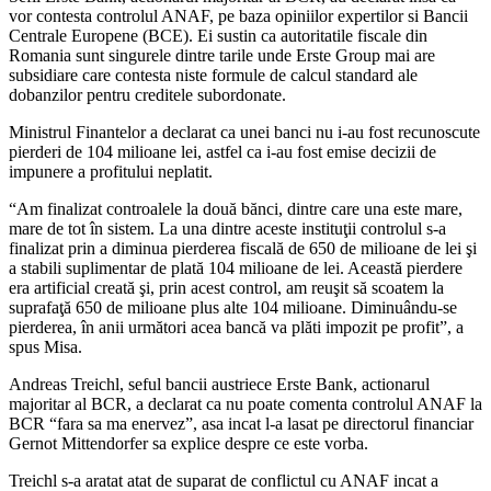
vor contesta controlul ANAF, pe baza opiniilor expertilor si Bancii
Centrale Europene (BCE). Ei sustin ca autoritatile fiscale din
Romania sunt singurele dintre tarile unde Erste Group mai are
subsidiare care contesta niste formule de calcul standard ale
dobanzilor pentru creditele subordonate.
Ministrul Finantelor a declarat ca unei banci nu i-au fost recunoscute
pierderi de 104 milioane lei, astfel ca i-au fost emise decizii de
impunere a profitului neplatit.
“Am finalizat controalele la două bănci, dintre care una este mare,
mare de tot în sistem. La una dintre aceste instituţii controlul s-a
finalizat prin a diminua pierderea fiscală de 650 de milioane de lei şi
a stabili suplimentar de plată 104 milioane de lei. Această pierdere
era artificial creată şi, prin acest control, am reuşit să scoatem la
suprafaţă 650 de milioane plus alte 104 milioane. Diminuându-se
pierderea, în anii următori acea bancă va plăti impozit pe profit”, a
spus Misa.
Andreas Treichl, seful bancii austriece Erste Bank, actionarul
majoritar al BCR, a declarat ca nu poate comenta controlul ANAF la
BCR “fara sa ma enervez”, asa incat l-a lasat pe directorul financiar
Gernot Mittendorfer sa explice despre ce este vorba.
Treichl s-a aratat atat de suparat de conflictul cu ANAF incat a