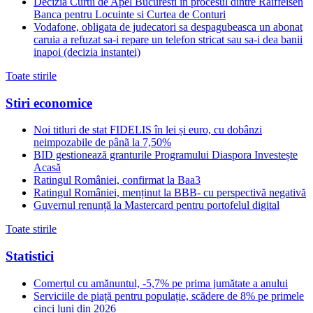
Decizia Curtii de Apel Bucuresti in procesul dintre Raiffeisen
Banca pentru Locuinte si Curtea de Conturi
Vodafone, obligata de judecatori sa despagubeasca un abonat
caruia a refuzat sa-i repare un telefon stricat sau sa-i dea banii
inapoi (decizia instantei)
Toate stirile
Stiri economice
Noi titluri de stat FIDELIS în lei și euro, cu dobânzi
neimpozabile de pânã la 7,50%
BID gestionează granturile Programului Diaspora Investește
Acasă
Ratingul României, confirmat la Baa3
Ratingul României, menținut la BBB- cu perspectivă negativă
Guvernul renunță la Mastercard pentru portofelul digital
Toate stirile
Statistici
Comerțul cu amănuntul, -5,7% pe prima jumătate a anului
Serviciile de piață pentru populație, scădere de 8% pe primele
cinci luni din 2026