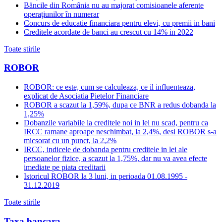
Băncile din România nu au majorat comisioanele aferente
operațiunilor în numerar
Concurs de educatie financiara pentru elevi, cu premii in bani
Creditele acordate de banci au crescut cu 14% in 2022
Toate stirile
ROBOR
ROBOR: ce este, cum se calculeaza, ce il influenteaza,
explicat de Asociatia Pietelor Financiare
ROBOR a scazut la 1,59%, dupa ce BNR a redus dobanda la
1,25%
Dobanzile variabile la creditele noi in lei nu scad, pentru ca
IRCC ramane aproape neschimbat, la 2,4%, desi ROBOR s-a
micsorat cu un punct, la 2,2%
IRCC, indicele de dobanda pentru creditele in lei ale
persoanelor fizice, a scazut la 1,75%, dar nu va avea efecte
imediate pe piata creditarii
Istoricul ROBOR la 3 luni, in perioada 01.08.1995 -
31.12.2019
Toate stirile
Taxa bancara