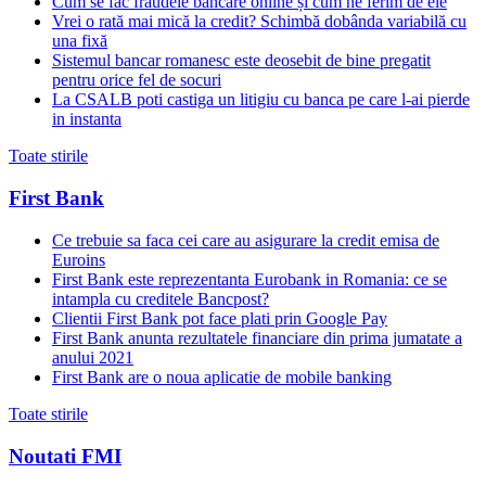
Cum se fac fraudele bancare online și cum ne ferim de ele
Vrei o rată mai mică la credit? Schimbă dobânda variabilă cu
una fixă
Sistemul bancar romanesc este deosebit de bine pregatit
pentru orice fel de socuri
La CSALB poti castiga un litigiu cu banca pe care l-ai pierde
in instanta
Toate stirile
First Bank
Ce trebuie sa faca cei care au asigurare la credit emisa de
Euroins
First Bank este reprezentanta Eurobank in Romania: ce se
intampla cu creditele Bancpost?
Clientii First Bank pot face plati prin Google Pay
First Bank anunta rezultatele financiare din prima jumatate a
anului 2021
First Bank are o noua aplicatie de mobile banking
Toate stirile
Noutati FMI