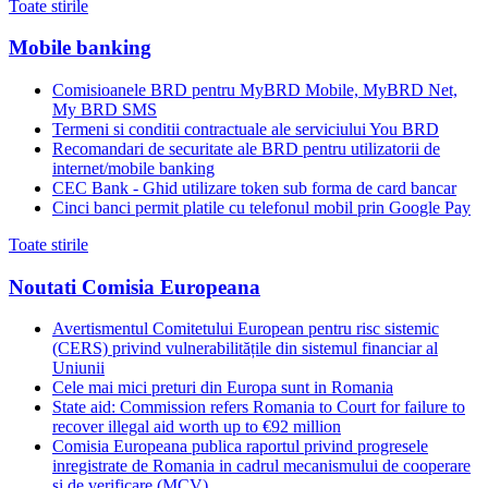
Toate stirile
Mobile banking
Comisioanele BRD pentru MyBRD Mobile, MyBRD Net,
My BRD SMS
Termeni si conditii contractuale ale serviciului You BRD
Recomandari de securitate ale BRD pentru utilizatorii de
internet/mobile banking
CEC Bank - Ghid utilizare token sub forma de card bancar
Cinci banci permit platile cu telefonul mobil prin Google Pay
Toate stirile
Noutati Comisia Europeana
Avertismentul Comitetului European pentru risc sistemic
(CERS) privind vulnerabilitățile din sistemul financiar al
Uniunii
Cele mai mici preturi din Europa sunt in Romania
State aid: Commission refers Romania to Court for failure to
recover illegal aid worth up to €92 million
Comisia Europeana publica raportul privind progresele
inregistrate de Romania in cadrul mecanismului de cooperare
si de verificare (MCV)