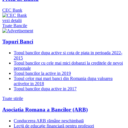
CEC Bank
vezi detalii
Toate Bancile
Topuri Banci
Topul bancilor dupa active si cota de piata in perioada 2022-
2015
Topul bancilor cu cele mai mici dobanzi la creditele de nevoi
personale
Topul bancilor la active in 2019
Topul celor mai mari banci din Romania dupa valoarea
activelor in 2018
Topul bancilor dupa active in 2017
Toate stirile
Asociatia Romana a Bancilor (ARB)
Conducerea ARB rămâne neschimbată
Lecții de educație financiară pentru profesori