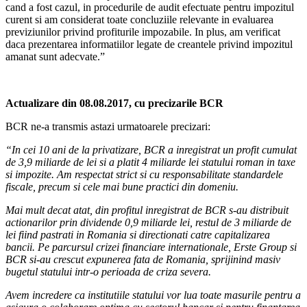
cand a fost cazul, in procedurile de audit efectuate pentru impozitul
curent si am considerat toate concluziile relevante in evaluarea
previziunilor privind profiturile impozabile. In plus, am verificat
daca prezentarea informatiilor legate de creantele privind impozitul
amanat sunt adecvate.”
Actualizare din 08.08.2017, cu precizarile BCR
BCR ne-a transmis astazi urmatoarele precizari:
“In cei 10 ani de la privatizare, BCR a inregistrat un profit cumulat
de 3,9 miliarde de lei si a platit 4 miliarde lei statului roman in taxe
si impozite. Am respectat strict si cu responsabilitate standardele
fiscale, precum si cele mai bune practici din domeniu.
Mai mult decat atat, din profitul inregistrat de BCR s-au distribuit
actionarilor prin dividende 0,9 miliarde lei, restul de 3 miliarde de
lei fiind pastrati in Romania si directionati catre capitalizarea
bancii. Pe parcursul crizei financiare internationale, Erste Group si
BCR si-au crescut expunerea fata de Romania, sprijinind masiv
bugetul statului intr-o perioada de criza severa.
Avem incredere ca institutiile statului vor lua toate masurile pentru a