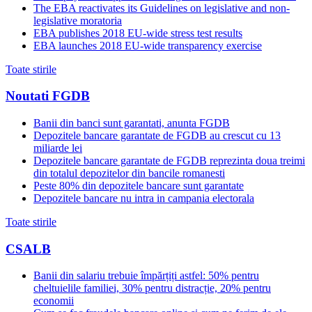
The EBA reactivates its Guidelines on legislative and non-
legislative moratoria
EBA publishes 2018 EU-wide stress test results
EBA launches 2018 EU-wide transparency exercise
Toate stirile
Noutati FGDB
Banii din banci sunt garantati, anunta FGDB
Depozitele bancare garantate de FGDB au crescut cu 13
miliarde lei
Depozitele bancare garantate de FGDB reprezinta doua treimi
din totalul depozitelor din bancile romanesti
Peste 80% din depozitele bancare sunt garantate
Depozitele bancare nu intra in campania electorala
Toate stirile
CSALB
Banii din salariu trebuie împărțiți astfel: 50% pentru
cheltuielile familiei, 30% pentru distracție, 20% pentru
economii