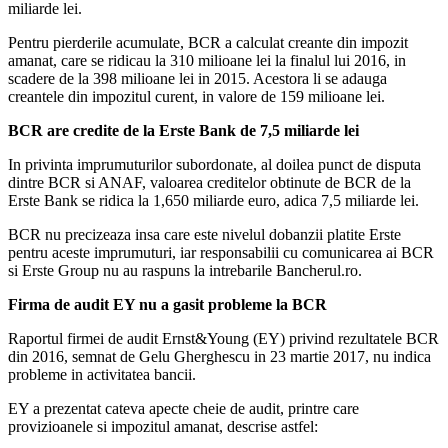
miliarde lei.
Pentru pierderile acumulate, BCR a calculat creante din impozit
amanat, care se ridicau la 310 milioane lei la finalul lui 2016, in
scadere de la 398 milioane lei in 2015. Acestora li se adauga
creantele din impozitul curent, in valore de 159 milioane lei.
BCR are credite de la Erste Bank de 7,5 miliarde lei
In privinta imprumuturilor subordonate, al doilea punct de disputa
dintre BCR si ANAF, valoarea creditelor obtinute de BCR de la
Erste Bank se ridica la 1,650 miliarde euro, adica 7,5 miliarde lei.
BCR nu precizeaza insa care este nivelul dobanzii platite Erste
pentru aceste imprumuturi, iar responsabilii cu comunicarea ai BCR
si Erste Group nu au raspuns la intrebarile Bancherul.ro.
Firma de audit EY nu a gasit probleme la BCR
Raportul firmei de audit Ernst&Young (EY) privind rezultatele BCR
din 2016, semnat de Gelu Gherghescu in 23 martie 2017, nu indica
probleme in activitatea bancii.
EY a prezentat cateva apecte cheie de audit, printre care
provizioanele si impozitul amanat, descrise astfel: