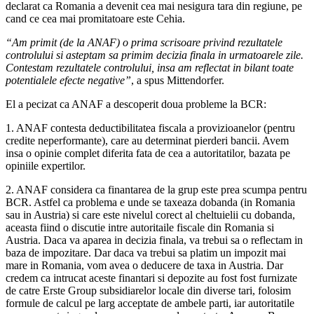
declarat ca Romania a devenit cea mai nesigura tara din regiune, pe
cand ce cea mai promitatoare este Cehia.
“Am primit (de la ANAF) o prima scrisoare privind rezultatele
controlului si asteptam sa primim decizia finala in urmatoarele zile.
Contestam rezultatele controlului, insa am reflectat in bilant toate
potentialele efecte negative”
, a spus Mittendorfer.
El a pecizat ca ANAF a descoperit doua probleme la BCR:
1. ANAF contesta deductibilitatea fiscala a provizioanelor (pentru
credite neperformante), care au determinat pierderi bancii. Avem
insa o opinie complet diferita fata de cea a autoritatilor, bazata pe
opiniile expertilor.
2. ANAF considera ca finantarea de la grup este prea scumpa pentru
BCR. Astfel ca problema e unde se taxeaza dobanda (in Romania
sau in Austria) si care este nivelul corect al cheltuielii cu dobanda,
aceasta fiind o discutie intre autoritaile fiscale din Romania si
Austria. Daca va aparea in decizia finala, va trebui sa o reflectam in
baza de impozitare. Dar daca va trebui sa platim un impozit mai
mare in Romania, vom avea o deducere de taxa in Austria. Dar
credem ca intrucat aceste finantari si depozite au fost fost furnizate
de catre Erste Group subsidiarelor locale din diverse tari, folosim
formule de calcul pe larg acceptate de ambele parti, iar autoritatile