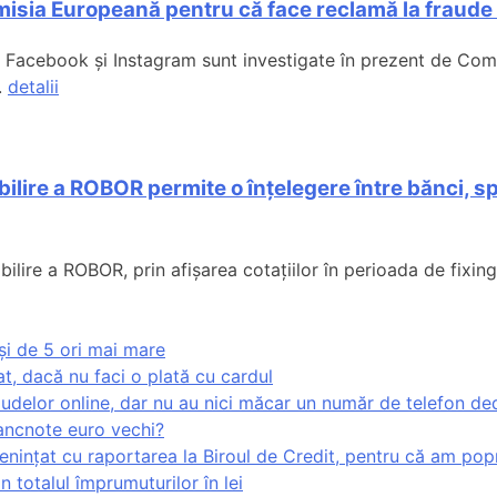
isia Europeană pentru că face reclamă la fraude 
 Facebook și Instagram sunt investigate în prezent de Comi
.
detalii
ilire a ROBOR permite o înțelegere între bănci, sp
ire a ROBOR, prin afișarea cotațiilor în perioada de fixing,
și de 5 ori mai mare
at, dacă nu faci o plată cu cardul
udelor online, dar nu au nici măcar un număr de telefon de
ancnote euro vechi?
enințat cu raportarea la Biroul de Credit, pentru că am popr
totalul împrumuturilor în lei