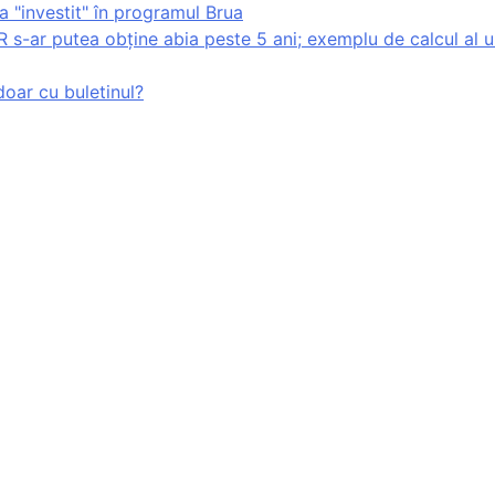
 "investit" în programul Brua
 s-ar putea obține abia peste 5 ani; exemplu de calcul al un
oar cu buletinul?