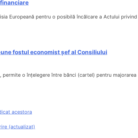
financiare
sia Europeană pentru o posibilă încălcare a Actului privind
une fostul economist șef al Consiliului
 permite o înțelegere între bănci (cartel) pentru majorarea
dicat acestora
ire (actualizat)