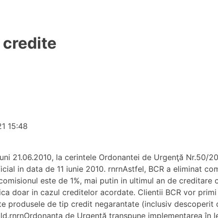
 credite
21 15:48
ni 21.06.2010, la cerintele Ordonantei de Urgenţă Nr.50/20
cial in data de 11 iunie 2010. rnrnAstfel, BCR a eliminat co
comisionul este de 1%, mai putin in ultimul an de creditare
ca doar in cazul creditelor acordate. Clientii BCR vor primi
 produsele de tip credit negarantate (inclusiv descoperit d
 sold.rnrnOrdonanţa de Urgenţă transpune implementarea în l