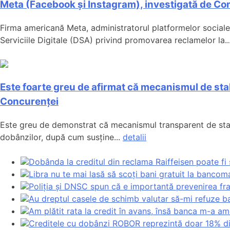
Meta (Facebook și Instagram), investigată de Com
Firma americană Meta, administratorul platformelor sociale
Serviciile Digitale (DSA) privind promovarea reclamelor la..
Este foarte greu de afirmat că mecanismul de stab
Concurenței
Este greu de demonstrat că mecanismul transparent de stabil
dobânzilor, după cum susține...
detalii
Dobânda la creditul din reclama Raiffeisen poate fi 
Libra nu te mai lasă să scoți bani gratuit la bancom
Poliția și DNSC spun că e importantă prevenirea fra
Au dreptul casele de schimb valutar să-mi refuze b
Am plătit rata la credit în avans, însă banca m-a am
Creditele cu dobânzi ROBOR reprezintă doar 18% din 