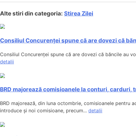
Alte stiri din categoria:
Stirea Zilei
Consiliul Concurenței spune că are dovezi că bă
Consiliul Concurenței spune că are dovezi că băncile au vorbi
detalii
BRD majorează comisioanele la conturi, carduri, tr
BRD majorează, din luna octombrie, comisioanele pentru admin
introduce și noi comisioane, precum...
detalii