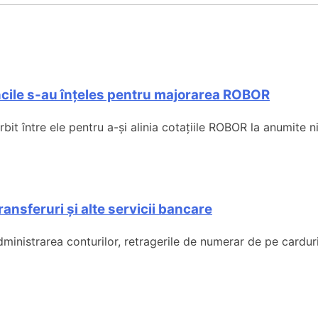
ncile s-au înțeles pentru majorarea ROBOR
t între ele pentru a-și alinia cotațiile ROBOR la anumite niv
ansferuri și alte servicii bancare
istrarea conturilor, retragerile de numerar de pe carduri, t