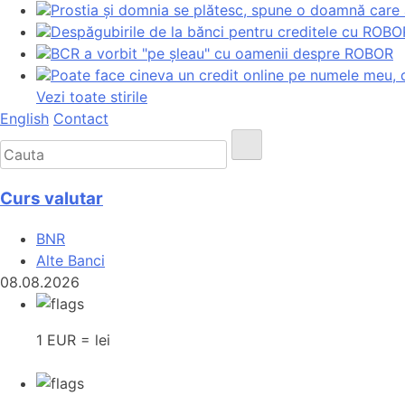
Prostia și domnia se plătesc, spune o doamnă care a
Despăgubirile de la bănci pentru creditele cu ROBOR
BCR a vorbit "pe șleau" cu oamenii despre ROBOR
Poate face cineva un credit online pe numele meu, d
Vezi toate stirile
English
Contact
Curs valutar
BNR
Alte Banci
08.08.2026
1 EUR = lei