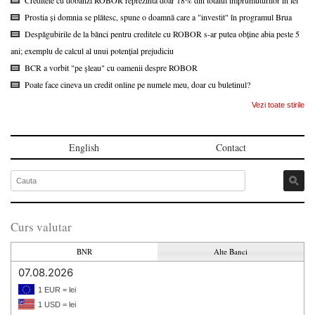
Prostia și domnia se plătesc, spune o doamnă care a "investit" în programul Brua
Despăgubirile de la bănci pentru creditele cu ROBOR s-ar putea obține abia peste 5
ani; exemplu de calcul al unui potențial prejudiciu
BCR a vorbit "pe șleau" cu oamenii despre ROBOR
Poate face cineva un credit online pe numele meu, doar cu buletinul?
Vezi toate stirile
English
Contact
Curs valutar
BNR
Alte Banci
07.08.2026
1 EUR = lei
1 USD = lei