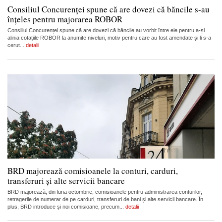
Consiliul Concurenței spune că are dovezi că băncile s-au
înțeles pentru majorarea ROBOR
Consiliul Concurenței spune că are dovezi că băncile au vorbit între ele pentru a-și
alinia cotațiile ROBOR la anumite niveluri, motiv pentru care au fost amendate și li s-a
cerut...
detalii
BRD majorează comisioanele la conturi, carduri,
transferuri și alte servicii bancare
BRD majorează, din luna octombrie, comisioanele pentru administrarea conturilor,
retragerile de numerar de pe carduri, transferuri de bani și alte servicii bancare. În
plus, BRD introduce și noi comisioane, precum...
detalii