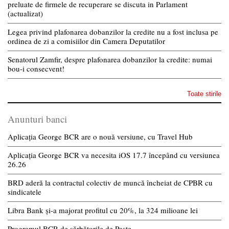
preluate de firmele de recuperare se discuta in Parlament
(actualizat)
Legea privind plafonarea dobanzilor la credite nu a fost inclusa pe
ordinea de zi a comisiilor din Camera Deputatilor
Senatorul Zamfir, despre plafonarea dobanzilor la credite: numai
bou-i consecvent!
Toate stirile
Anunturi banci
Aplicația George BCR are o nouă versiune, cu Travel Hub
Aplicația George BCR va necesita iOS 17.7 începând cu versiunea
26.26
BRD aderă la contractul colectiv de muncă încheiat de CPBR cu
sindicatele
Libra Bank și-a majorat profitul cu 20%, la 324 milioane lei
Programul BCR de sărbătorile de Paște