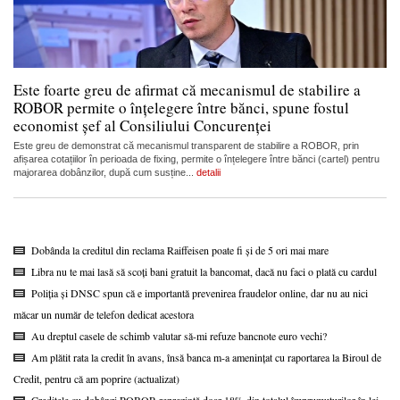
Este foarte greu de afirmat că mecanismul de stabilire a
ROBOR permite o înțelegere între bănci, spune fostul
economist șef al Consiliului Concurenței
Este greu de demonstrat că mecanismul transparent de stabilire a ROBOR, prin
afișarea cotațiilor în perioada de fixing, permite o înțelegere între bănci (cartel) pentru
majorarea dobânzilor, după cum susține...
detalii
Dobânda la creditul din reclama Raiffeisen poate fi și de 5 ori mai mare
Libra nu te mai lasă să scoți bani gratuit la bancomat, dacă nu faci o plată cu cardul
Poliția și DNSC spun că e importantă prevenirea fraudelor online, dar nu au nici
măcar un număr de telefon dedicat acestora
Au dreptul casele de schimb valutar să-mi refuze bancnote euro vechi?
Am plătit rata la credit în avans, însă banca m-a amenințat cu raportarea la Biroul de
Credit, pentru că am poprire (actualizat)
Creditele cu dobânzi ROBOR reprezintă doar 18% din totalul împrumuturilor în lei