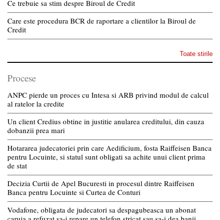
Ce trebuie sa stim despre Biroul de Credit
Care este procedura BCR de raportare a clientilor la Biroul de
Credit
Toate stirile
Procese
ANPC pierde un proces cu Intesa si ARB privind modul de calcul
al ratelor la credite
Un client Credius obtine in justitie anularea creditului, din cauza
dobanzii prea mari
Hotararea judecatoriei prin care Aedificium, fosta Raiffeisen Banca
pentru Locuinte, si statul sunt obligati sa achite unui client prima
de stat
Decizia Curtii de Apel Bucuresti in procesul dintre Raiffeisen
Banca pentru Locuinte si Curtea de Conturi
Vodafone, obligata de judecatori sa despagubeasca un abonat
caruia a refuzat sa-i repare un telefon stricat sau sa-i dea banii