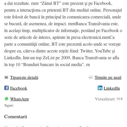
a dat rezultate. rnrn “Zânul BT” este prezent şi pe Facebook,
pentru a interacţiona cu prietenii BT din mediul online. Personajul
este folosit de bancă în principal în comunicarea comercială, unde
se bucură, de asemenea, de impact. rnrnBanca Transilvania este,
în acelaşi timp, multiplicator de informaţie, postând pe Facebook o
serie de articole de interes, apărute în presa electronică.rnrnCa
parte a comunităţii online, BT este prezentă acolo unde se voreşte
despre ea, câteva dintre aceste reţele fiind: Twitter, YouTube şi
LinkedIn. Intr-un top ZeList pe 2009, Banca Transilvania se afla
în top 10 “Branduri bancare în social media”. rn
Tipareste detalii
Trimite pe mail
Facebook
LinkedIn
WhatsApp
Vizualizari:
918
Taguri:
Comentarii