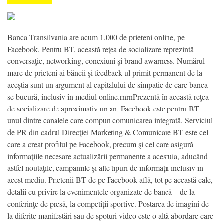
Banca Transilvania are acum 1.000 de prieteni online, pe
Facebook. Pentru BT, această reţea de socializare reprezintă
conversaţie, networking, conexiuni şi brand awarness. Numărul
mare de prieteni ai băncii şi feedback-ul primit permanent de la
aceştia sunt un argument al capitalului de simpatie de care banca
se bucură, inclusiv în mediul online.rnrnPrezentă în această reţea
de socializare de aproximativ un an, Facebook este pentru BT
unul dintre canalele care compun comunicarea integrată. Serviciul
de PR din cadrul Direcţiei Marketing & Comunicare BT este cel
care a creat profilul pe Facebook, precum şi cel care asigură
informaţiile necesare actualizării permanente a acestuia, aducând
astfel noutăţile, campaniile şi alte tipuri de informaţii inclusiv în
acest mediu. Prietenii BT de pe Facebook află, tot pe această cale,
detalii cu privire la evenimentele organizate de bancă – de la
conferinţe de presă, la competiţii sportive. Postarea de imagini de
la diferite manifestări sau de spoturi video este o altă abordare care