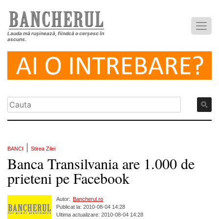
Lauda mă rușinează, fiindcă o cerșesc în
ascuns.
|
BANCI
Stirea Zilei
Banca Transilvania are 1.000 de
prieteni pe Facebook
Autor:
Bancherul.ro
Publicat la: 2010-08-04 14:28
Ultima actualizare: 2010-08-04 14:28