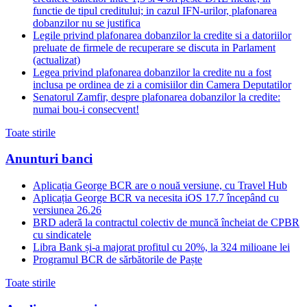
functie de tipul creditului; in cazul IFN-urilor, plafonarea
dobanzilor nu se justifica
Legile privind plafonarea dobanzilor la credite si a datoriilor
preluate de firmele de recuperare se discuta in Parlament
(actualizat)
Legea privind plafonarea dobanzilor la credite nu a fost
inclusa pe ordinea de zi a comisiilor din Camera Deputatilor
Senatorul Zamfir, despre plafonarea dobanzilor la credite:
numai bou-i consecvent!
Toate stirile
Anunturi banci
Aplicația George BCR are o nouă versiune, cu Travel Hub
Aplicația George BCR va necesita iOS 17.7 începând cu
versiunea 26.26
BRD aderă la contractul colectiv de muncă încheiat de CPBR
cu sindicatele
Libra Bank și-a majorat profitul cu 20%, la 324 milioane lei
Programul BCR de sărbătorile de Paște
Toate stirile