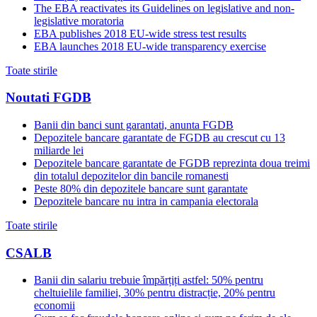
The EBA reactivates its Guidelines on legislative and non-
legislative moratoria
EBA publishes 2018 EU-wide stress test results
EBA launches 2018 EU-wide transparency exercise
Toate stirile
Noutati FGDB
Banii din banci sunt garantati, anunta FGDB
Depozitele bancare garantate de FGDB au crescut cu 13
miliarde lei
Depozitele bancare garantate de FGDB reprezinta doua treimi
din totalul depozitelor din bancile romanesti
Peste 80% din depozitele bancare sunt garantate
Depozitele bancare nu intra in campania electorala
Toate stirile
CSALB
Banii din salariu trebuie împărțiți astfel: 50% pentru
cheltuielile familiei, 30% pentru distracție, 20% pentru
economii