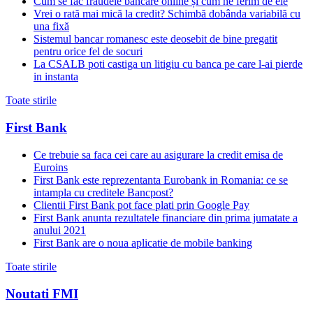
Cum se fac fraudele bancare online și cum ne ferim de ele
Vrei o rată mai mică la credit? Schimbă dobânda variabilă cu
una fixă
Sistemul bancar romanesc este deosebit de bine pregatit
pentru orice fel de socuri
La CSALB poti castiga un litigiu cu banca pe care l-ai pierde
in instanta
Toate stirile
First Bank
Ce trebuie sa faca cei care au asigurare la credit emisa de
Euroins
First Bank este reprezentanta Eurobank in Romania: ce se
intampla cu creditele Bancpost?
Clientii First Bank pot face plati prin Google Pay
First Bank anunta rezultatele financiare din prima jumatate a
anului 2021
First Bank are o noua aplicatie de mobile banking
Toate stirile
Noutati FMI