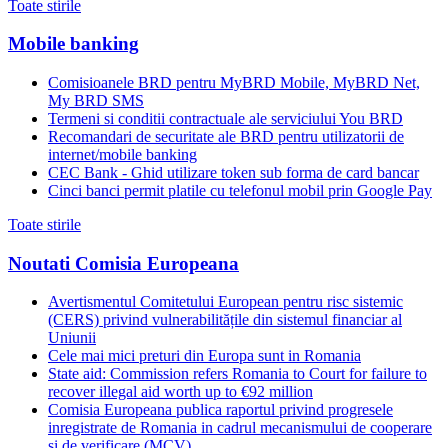
Toate stirile
Mobile banking
Comisioanele BRD pentru MyBRD Mobile, MyBRD Net,
My BRD SMS
Termeni si conditii contractuale ale serviciului You BRD
Recomandari de securitate ale BRD pentru utilizatorii de
internet/mobile banking
CEC Bank - Ghid utilizare token sub forma de card bancar
Cinci banci permit platile cu telefonul mobil prin Google Pay
Toate stirile
Noutati Comisia Europeana
Avertismentul Comitetului European pentru risc sistemic
(CERS) privind vulnerabilitățile din sistemul financiar al
Uniunii
Cele mai mici preturi din Europa sunt in Romania
State aid: Commission refers Romania to Court for failure to
recover illegal aid worth up to €92 million
Comisia Europeana publica raportul privind progresele
inregistrate de Romania in cadrul mecanismului de cooperare
si de verificare (MCV)