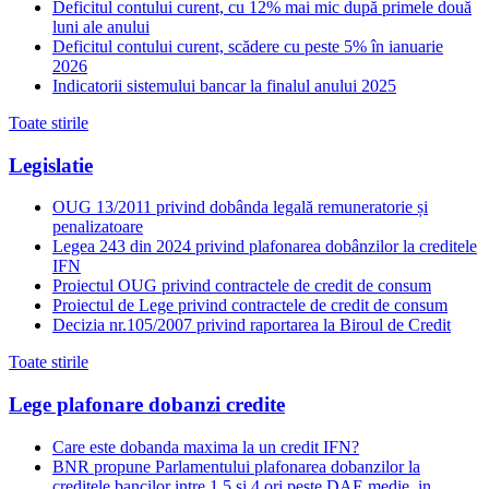
Deficitul contului curent, cu 12% mai mic după primele două
luni ale anului
Deficitul contului curent, scădere cu peste 5% în ianuarie
2026
Indicatorii sistemului bancar la finalul anului 2025
Toate stirile
Legislatie
OUG 13/2011 privind dobânda legală remuneratorie și
penalizatoare
Legea 243 din 2024 privind plafonarea dobânzilor la creditele
IFN
Proiectul OUG privind contractele de credit de consum
Proiectul de Lege privind contractele de credit de consum
Decizia nr.105/2007 privind raportarea la Biroul de Credit
Toate stirile
Lege plafonare dobanzi credite
Care este dobanda maxima la un credit IFN?
BNR propune Parlamentului plafonarea dobanzilor la
creditele bancilor intre 1,5 si 4 ori peste DAE medie, in