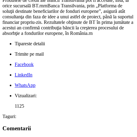
Produsele de credit ale Băncii Transilvania pot fi accesate, însă, la
orice sucursală BT.rnrnBanca Transilvania, prin „Platforma de
soluţii destinate beneficiarilor de fonduri europene”, asigură atât
consultanţa din faza de idee a unui astfel de proiect, până la suportul
financiar propriu-zis. Rezultatele obţinute de BT în prima jumătate a
acestui an confirmă contribuţia băncii la creşterea procesului de
absorbţie a fondurilor europene, în România.rn
Tipareste detalii
Trimite pe mail
Facebook
LinkedIn
WhatsApp
Vizualizari:
1125
Taguri:
Comentarii