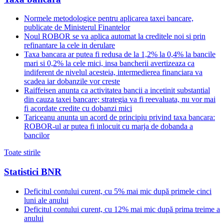
Normele metodologice pentru aplicarea taxei bancare,
publicate de Ministerul Finantelor
Noul ROBOR se va aplica automat la creditele noi si prin
refinantare la cele in derulare
Taxa bancara ar putea fi redusa de la 1,2% la 0,4% la bancile
mari si 0,2% la cele mici, insa bancherii avertizeaza ca
indiferent de nivelul acesteia, intermedierea financiara va
scadea iar dobanzile vor creste
Raiffeisen anunta ca activitatea bancii a incetinit substantial
din cauza taxei bancare; strategia va fi reevaluata, nu vor mai
fi acordate credite cu dobanzi mici
Tariceanu anunta un acord de principiu privind taxa bancara:
ROBOR-ul ar putea fi inlocuit cu marja de dobanda a
bancilor
Toate stirile
Statistici BNR
Deficitul contului curent, cu 5% mai mic după primele cinci
luni ale anului
Deficitul contului curent, cu 12% mai mic după prima treime a
anului