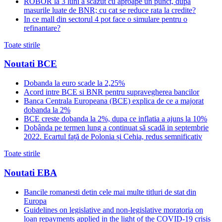
ROBOR la 3 luni a scazut cu aproape un punct, dupa
masurile luate de BNR; cu cat se reduce rata la credite?
In ce mall din sectorul 4 pot face o simulare pentru o
refinantare?
Toate stirile
Noutati BCE
Dobanda la euro scade la 2,25%
Acord intre BCE si BNR pentru supravegherea bancilor
Banca Centrala Europeana (BCE) explica de ce a majorat
dobanda la 2%
BCE creste dobanda la 2%, dupa ce inflatia a ajuns la 10%
Dobânda pe termen lung a continuat să scadă in septembrie
2022. Ecartul față de Polonia și Cehia, redus semnificativ
Toate stirile
Noutati EBA
Bancile romanesti detin cele mai multe titluri de stat din
Europa
Guidelines on legislative and non-legislative moratoria on
loan repayments applied in the light of the COVID-19 crisis