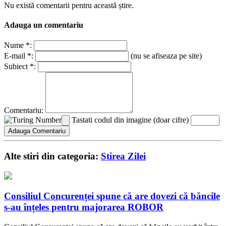
Nu există comentarii pentru această știre.
Adauga un comentariu
Nume *:
E-mail *:
(nu se afiseaza pe site)
Subiect *:
Comentariu:
Tastati codul din imagine (doar cifre)
Alte stiri din categoria:
Stirea Zilei
Consiliul Concurenței spune că are dovezi că băncile
s-au înțeles pentru majorarea ROBOR