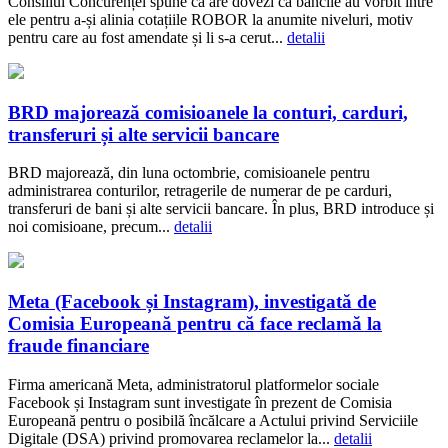
Consiliul Concurenței spune că are dovezi că băncile au vorbit între
ele pentru a-și alinia cotațiile ROBOR la anumite niveluri, motiv
pentru care au fost amendate și li s-a cerut...
detalii
BRD majorează comisioanele la conturi, carduri,
transferuri și alte servicii bancare
BRD majorează, din luna octombrie, comisioanele pentru
administrarea conturilor, retragerile de numerar de pe carduri,
transferuri de bani și alte servicii bancare. În plus, BRD introduce și
noi comisioane, precum...
detalii
Meta (Facebook și Instagram), investigată de
Comisia Europeană pentru că face reclamă la
fraude financiare
Firma americană Meta, administratorul platformelor sociale
Facebook și Instagram sunt investigate în prezent de Comisia
Europeană pentru o posibilă încălcare a Actului privind Serviciile
Digitale (DSA) privind promovarea reclamelor la...
detalii