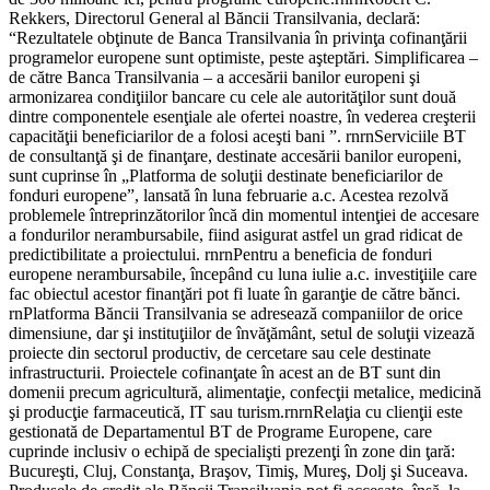
Rekkers, Directorul General al Băncii Transilvania, declară:
“Rezultatele obţinute de Banca Transilvania în privinţa cofinanţării
programelor europene sunt optimiste, peste aşteptări. Simplificarea –
de către Banca Transilvania – a accesării banilor europeni şi
armonizarea condiţiilor bancare cu cele ale autorităţilor sunt două
dintre componentele esenţiale ale ofertei noastre, în vederea creşterii
capacităţii beneficiarilor de a folosi aceşti bani ”. rnrnServiciile BT
de consultanţă şi de finanţare, destinate accesării banilor europeni,
sunt cuprinse în „Platforma de soluţii destinate beneficiarilor de
fonduri europene”, lansată în luna februarie a.c. Acestea rezolvă
problemele întreprinzătorilor încă din momentul intenţiei de accesare
a fondurilor nerambursabile, fiind asigurat astfel un grad ridicat de
predictibilitate a proiectului. rnrnPentru a beneficia de fonduri
europene nerambursabile, începând cu luna iulie a.c. investiţiile care
fac obiectul acestor finanţări pot fi luate în garanţie de către bănci.
rnPlatforma Băncii Transilvania se adresează companiilor de orice
dimensiune, dar şi instituţiilor de învăţământ, setul de soluţii vizează
proiecte din sectorul productiv, de cercetare sau cele destinate
infrastructurii. Proiectele cofinanţate în acest an de BT sunt din
domenii precum agricultură, alimentaţie, confecţii metalice, medicină
şi producţie farmaceutică, IT sau turism.rnrnRelaţia cu clienţii este
gestionată de Departamentul BT de Programe Europene, care
cuprinde inclusiv o echipă de specialişti prezenţi în zone din ţară:
Bucureşti, Cluj, Constanţa, Braşov, Timiş, Mureş, Dolj şi Suceava.