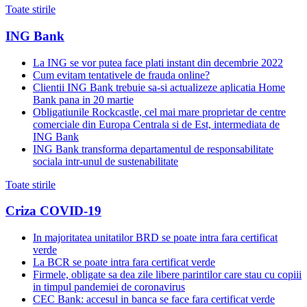
Toate stirile
ING Bank
La ING se vor putea face plati instant din decembrie 2022
Cum evitam tentativele de frauda online?
Clientii ING Bank trebuie sa-si actualizeze aplicatia Home
Bank pana in 20 martie
Obligatiunile Rockcastle, cel mai mare proprietar de centre
comerciale din Europa Centrala si de Est, intermediata de
ING Bank
ING Bank transforma departamentul de responsabilitate
sociala intr-unul de sustenabilitate
Toate stirile
Criza COVID-19
In majoritatea unitatilor BRD se poate intra fara certificat
verde
La BCR se poate intra fara certificat verde
Firmele, obligate sa dea zile libere parintilor care stau cu copiii
in timpul pandemiei de coronavirus
CEC Bank: accesul in banca se face fara certificat verde