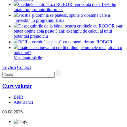
Creditele cu dobânzi ROBOR reprezintă doar 18% din
totalul împrumuturilor în lei
Prostia și domnia se plătesc, spune o doamnă care a
"investit" în programul Brua
Despăgubirile de la bănci pentru creditele cu ROBOR s-ar
putea obține abia peste 5 ani; exemplu de calcul al unui
potențial prejudiciu
BCR a vorbit "pe șleau" cu oamenii despre ROBOR
Poate face cineva un credit online pe numele meu, doar cu
buletinul?
Vezi toate stirile
English
Contact
Curs valutar
BNR
Alte Banci
08.08.2026