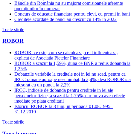
Băncile din România nu au majorat comisioanele aferente
operațiunilor în numerar
Concurs de educatie financiara pentru elevi, cu premii in bani
Creditele acordate de banci au crescut cu 14% in 2022
Toate stirile
ROBOR
ROBOR: ce este, cum se calculeaza, ce il influenteaza,
explicat de Asociatia Pietelor Financiare
ROBOR a scazut la 1,59%, dupa ce BNR a redus dobanda la
1,25%
Dobanzile variabile la creditele noi in lei nu scad, pentru ca
IRCC ramane aproape neschimbat, la 2,4%, desi ROBOR s-a
micsorat cu un punct, la 2,2%
IRCC, indicele de dobanda pentru creditele in lei ale
persoanelor fizice, a scazut la 1,75%, dar nu va avea efecte
imediate pe piata creditarii
Istoricul ROBOR la 3 luni, in perioada 01.08.1995 -
31.12.2019
Toate stirile
Taxa bancara