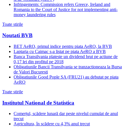
Infringements: Commission refers Greece, Ireland and
Romania to the Court of Justice for not implementing anti-
money laundering rules
Toate stirile
Noutati BVB
BET AeRO, primul indice pentru piata AeRO, la BVB
Laptaria cu Caimac s-a listat pe piata AeRO a BVB
Banca Transilvania plateste un dividend brut pe actiune de
0,17 lei din profitul pe 2018
Obligatiunile Bancii Transilvania se tranzactioneaza la Bursa
de Valori Bucuresti
Obligatiunile Good Pople SA (FRU21) au debutat pe piata
AeRO
Toate stirile
Institutul National de Statistica
Comerțul, scădere lunară dar peste nivelul cumulat de anul
trecut
Agricultura, în scădere cu 4,3% anul trecut