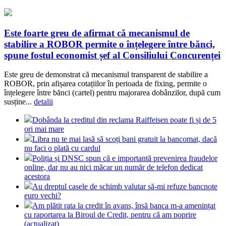
Este foarte greu de afirmat că mecanismul de
stabilire a ROBOR permite o înțelegere între bănci,
spune fostul economist șef al Consiliului Concurenței
Este greu de demonstrat că mecanismul transparent de stabilire a
ROBOR, prin afișarea cotațiilor în perioada de fixing, permite o
înțelegere între bănci (cartel) pentru majorarea dobânzilor, după cum
susține...
detalii
Dobânda la creditul din reclama Raiffeisen poate fi și de 5
ori mai mare
Libra nu te mai lasă să scoți bani gratuit la bancomat, dacă
nu faci o plată cu cardul
Poliția și DNSC spun că e importantă prevenirea fraudelor
online, dar nu au nici măcar un număr de telefon dedicat
acestora
Au dreptul casele de schimb valutar să-mi refuze bancnote
euro vechi?
Am plătit rata la credit în avans, însă banca m-a amenințat
cu raportarea la Biroul de Credit, pentru că am poprire
(actualizat)