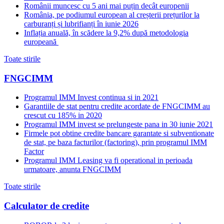
Românii muncesc cu 5 ani mai puțin decât europenii
România, pe podiumul european al creșterii prețurilor la
carburanți și lubrifianți în iunie 2026
Inflația anuală, în scădere la 9,2% după metodologia
europeană
Toate stirile
FNGCIMM
Programul IMM Invest continua si in 2021
Garantiile de stat pentru credite acordate de FNGCIMM au
crescut cu 185% in 2020
Programul IMM invest se prelungeste pana in 30 iunie 2021
Firmele pot obtine credite bancare garantate si subventionate
de stat, pe baza facturilor (factoring), prin programul IMM
Factor
Programul IMM Leasing va fi operational in perioada
urmatoare, anunta FNGCIMM
Toate stirile
Calculator de credite