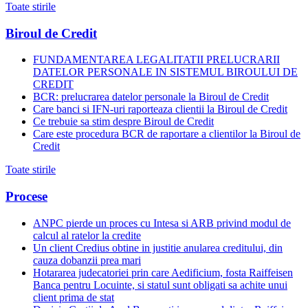
Toate stirile
Biroul de Credit
FUNDAMENTAREA LEGALITATII PRELUCRARII
DATELOR PERSONALE IN SISTEMUL BIROULUI DE
CREDIT
BCR: prelucrarea datelor personale la Biroul de Credit
Care banci si IFN-uri raporteaza clientii la Biroul de Credit
Ce trebuie sa stim despre Biroul de Credit
Care este procedura BCR de raportare a clientilor la Biroul de
Credit
Toate stirile
Procese
ANPC pierde un proces cu Intesa si ARB privind modul de
calcul al ratelor la credite
Un client Credius obtine in justitie anularea creditului, din
cauza dobanzii prea mari
Hotararea judecatoriei prin care Aedificium, fosta Raiffeisen
Banca pentru Locuinte, si statul sunt obligati sa achite unui
client prima de stat