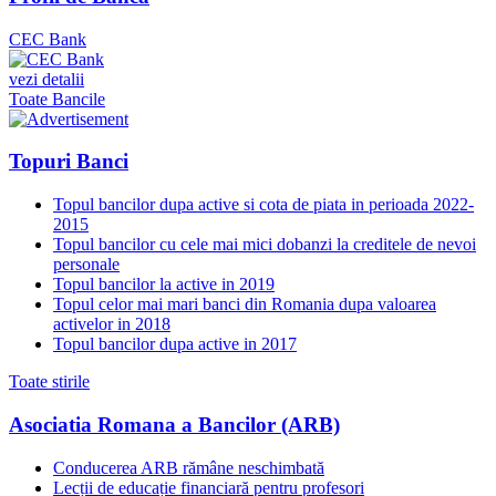
CEC Bank
vezi detalii
Toate Bancile
Topuri Banci
Topul bancilor dupa active si cota de piata in perioada 2022-
2015
Topul bancilor cu cele mai mici dobanzi la creditele de nevoi
personale
Topul bancilor la active in 2019
Topul celor mai mari banci din Romania dupa valoarea
activelor in 2018
Topul bancilor dupa active in 2017
Toate stirile
Asociatia Romana a Bancilor (ARB)
Conducerea ARB rămâne neschimbată
Lecții de educație financiară pentru profesori