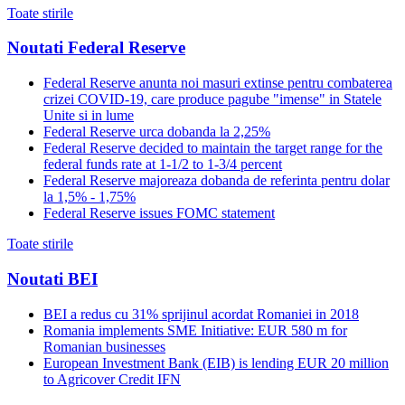
Toate stirile
Noutati Federal Reserve
Federal Reserve anunta noi masuri extinse pentru combaterea
crizei COVID-19, care produce pagube "imense" in Statele
Unite si in lume
Federal Reserve urca dobanda la 2,25%
Federal Reserve decided to maintain the target range for the
federal funds rate at 1-1/2 to 1-3/4 percent
Federal Reserve majoreaza dobanda de referinta pentru dolar
la 1,5% - 1,75%
Federal Reserve issues FOMC statement
Toate stirile
Noutati BEI
BEI a redus cu 31% sprijinul acordat Romaniei in 2018
Romania implements SME Initiative: EUR 580 m for
Romanian businesses
European Investment Bank (EIB) is lending EUR 20 million
to Agricover Credit IFN