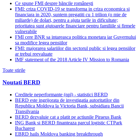
Ce spune FMI despre băncile românești
FMI: criza COVID-19 se transforma in criza economica si
financiara in 2020, suntem pregatiti cu 1 trilion (o mie de
miliarde) de dolari, pentru a ajuta tarile in dificultate;
prioritatea sunt ajutoarele financiare pentru familiile si firmele
vulnerabile
FMI cere BNR sa intareasca politica monetara iar Guvernului
sa modifice legea pensiilor
FMI: majorarea salariilor din sectorul public si legea pensiilor
ar trebui reevaluate
IMF statement of the 2018 Article IV Mission to Romania
Toate stirile
Noutati BERD
Creditele neperformante (npl) - statistici BERD
BERD este ingrijorata de investigatia autoritatilor din
Republica Moldova la Victoria Bank, subsidiara Bancii
Transilvania
BERD dezvaluie cat a platit pe actiunile Piraeus Bank
ING Bank si BERD finanteaza parcul logistic CTPark
Bucharest
EBRD hails Moldova banking breakthrough