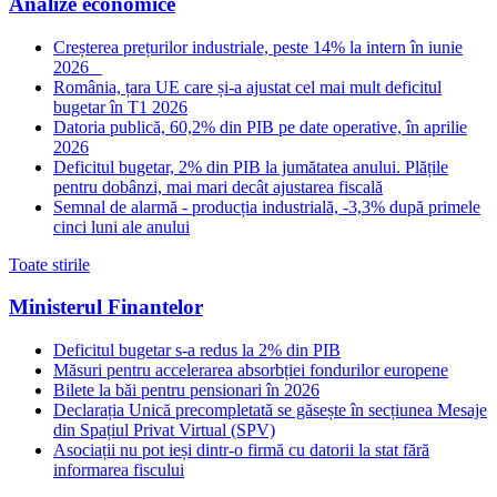
Analize economice
Creșterea prețurilor industriale, peste 14% la intern în iunie
2026
România, țara UE care și-a ajustat cel mai mult deficitul
bugetar în T1 2026
Datoria publică, 60,2% din PIB pe date operative, în aprilie
2026
Deficitul bugetar, 2% din PIB la jumătatea anului. Plățile
pentru dobânzi, mai mari decât ajustarea fiscală
Semnal de alarmă - producția industrială, -3,3% după primele
cinci luni ale anului
Toate stirile
Ministerul Finantelor
Deficitul bugetar s-a redus la 2% din PIB
Măsuri pentru accelerarea absorbției fondurilor europene
Bilete la băi pentru pensionari în 2026
Declarația Unică precompletată se găsește în secțiunea Mesaje
din Spațiul Privat Virtual (SPV)
Asociații nu pot ieși dintr-o firmă cu datorii la stat fără
informarea fiscului