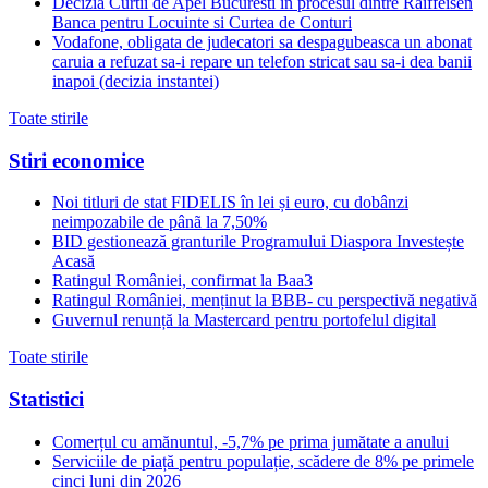
Decizia Curtii de Apel Bucuresti in procesul dintre Raiffeisen
Banca pentru Locuinte si Curtea de Conturi
Vodafone, obligata de judecatori sa despagubeasca un abonat
caruia a refuzat sa-i repare un telefon stricat sau sa-i dea banii
inapoi (decizia instantei)
Toate stirile
Stiri economice
Noi titluri de stat FIDELIS în lei și euro, cu dobânzi
neimpozabile de pânã la 7,50%
BID gestionează granturile Programului Diaspora Investește
Acasă
Ratingul României, confirmat la Baa3
Ratingul României, menținut la BBB- cu perspectivă negativă
Guvernul renunță la Mastercard pentru portofelul digital
Toate stirile
Statistici
Comerțul cu amănuntul, -5,7% pe prima jumătate a anului
Serviciile de piață pentru populație, scădere de 8% pe primele
cinci luni din 2026