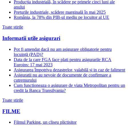
Producția industrială, în scădere pe primele cinci luni ale
anului
Prețurile industriale, scădere marginală în mai 2025
România, la 78% din PIB-ul mediu pe locuitor al UE
Toate stirile
Informatii utile asigurari
Pot fi amendat dacă nu am asigurare obligatorie pentru
locuință (PAD)?
Data de la care FGA face plati pentru asigurarile RCA
Euroins: 17 mai 2023
Asigurarea împotriva dezastrelor, valabilă și in caz de faliment
Asiguratii nu au nevoie de documente de confirmare a
cutremurului
Cum functioneaza o asigurare de viata Metropolitan pentru un
credit la Banca Transilvania?
Toate stirile
FILME
Filmul Parking, un cliseu plictisitor