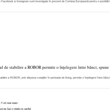
 Facebook și Instagram sunt investigate în prezent de Comisia Europeană pentru o posibilă încă
ul de stabilire a ROBOR permite o înțelegere între bănci, spune 
lire a ROBOR, prin afișarea cotațiilor în perioada de fixing, permite o înțelegere între bănci
e 5 ori mai mare
că nu faci o plată cu cardul