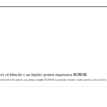
ezi că băncile s-au înțeles pentru majorarea ROBOR
it între ele pentru a-și alinia cotațiile ROBOR la anumite niveluri, motiv pentru care au fost 