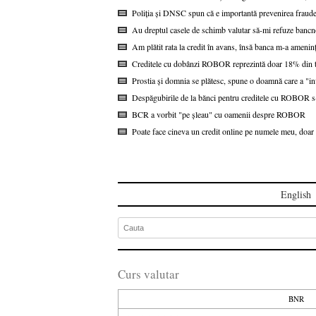
Poliția și DNSC spun că e importantă prevenirea fraudel
Au dreptul casele de schimb valutar să-mi refuze bancn
Am plătit rata la credit în avans, însă banca m-a ameninț
Creditele cu dobânzi ROBOR reprezintă doar 18% din to
Prostia și domnia se plătesc, spune o doamnă care a "i
Despăgubirile de la bănci pentru creditele cu ROBOR s-a
BCR a vorbit "pe șleau" cu oamenii despre ROBOR
Poate face cineva un credit online pe numele meu, doar 
English
Curs valutar
BNR