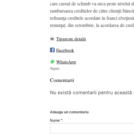
care cursul de schimb va urca peste nivelul d
rambursarea creditelor de către clienţii băn
refinanţa creditele acordate în franci elveţie
renunţat, din octombrie, la acordarea de credi
Tipareste detalii
Facebook
WhatsApp
Taguri:
Comentarii
Nu există comentarii pentru această ș
Adauga un comentariu
Nume *: