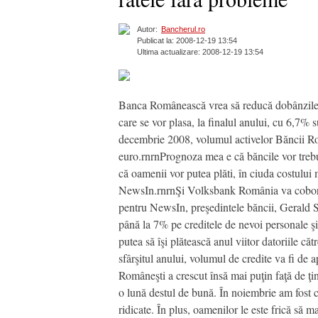
Autor:
Bancherul.ro
Publicat la: 2008-12-19 13:54
Ultima actualizare: 2008-12-19 13:54
Banca Românească vrea să reducă dobânzile la 
care se vor plasa, la finalul anului, cu 6,7%
decembrie 2008, volumul activelor Băncii Rom
euro.rnrnPrognoza mea e că băncile vor treb
că oamenii vor putea plăti, în ciuda costului
NewsIn.rnrnŞi Volksbank România va coborî, î
pentru NewsIn, preşedintele băncii, Gerald S
până la 7% pe creditele de nevoi personale şi
putea să îşi plătească anul viitor datoriile c
sfârşitul anului, volumul de credite va fi de 
Româneşti a crescut însă mai puţin faţă de ţin
o lună destul de bună. În noiembrie am fost c
ridicate. În plus, oamenilor le este frică să