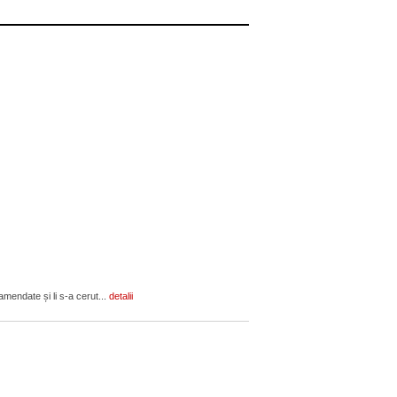
amendate și li s-a cerut...
detalii