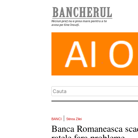
Niciun preț nu e prea mare pentru a te
avea pe tine însuți.
|
BANCI
Stirea Zilei
Banca Romaneasca scade 
ratele fara probleme