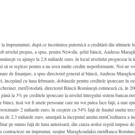
împrumuturi, după ce încetinirea puternică a creditării din ultimele luni
 sub nivelul propus, a spus, pentru NewsIn, şeful băncii, Andreas Maragko
âneşti va ajunge la 2,8 miliarde euro, în locul nivelului prognozat la î
ui să se regleze pentru a nu avea multe credite neperformante. Noi ne vo
 mare de finanţare, a spus directorul general al băncii, Andreas Maragkou
ncepând cu luna februarie, dobânzile pentru creditele ipotecare în eur
chreiner. rnrnTotodată, directorul Băncii Româneşti estimează că, în 20
 până la 3% pe creditele ipotecare la nivelul întregului sistem bancar.r
ătre bănci, însă vor fi unele persoane care nu vor putea face faţă, a mai 
aproximativ 2 miliarde euro, în creştere cu 54% faţă de finalul snului tre
ta de 2,3 miliarde euro, anunţată la începutul anului.rnrnCreditarea a în
hiar pe minus faţă de luna anterioară, din cauza noilor reguli impuse de
 mai contracteze un împrumut, susţine Maragkoudakis.rnrnBanca Româneasc