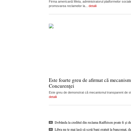
Firma americană Meta, administratorul platformelor sociale
promovarea reclamelor la...
detalii
Este foarte greu de afirmat că mecanism
Concurenței
Este greu de demonstrat că mecanismul transparent de stabi
detalii
Dobânda la creditul din reclama Raiffeisen poate fi și d
Libra nu te mai lasă să scoți bani gratuit la bancomat, da