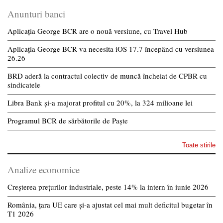
Anunturi banci
Aplicația George BCR are o nouă versiune, cu Travel Hub
Aplicația George BCR va necesita iOS 17.7 începând cu versiunea
26.26
BRD aderă la contractul colectiv de muncă încheiat de CPBR cu
sindicatele
Libra Bank și-a majorat profitul cu 20%, la 324 milioane lei
Programul BCR de sărbătorile de Paște
Toate stirile
Analize economice
Creșterea prețurilor industriale, peste 14% la intern în iunie 2026
România, țara UE care și-a ajustat cel mai mult deficitul bugetar în
T1 2026