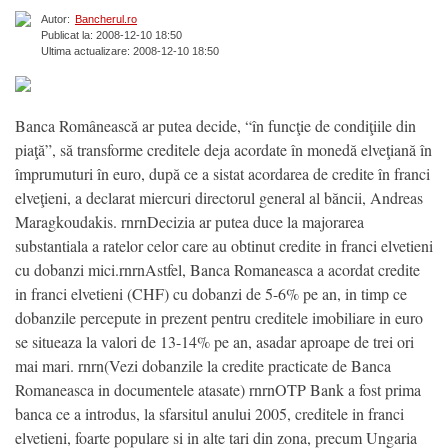
Autor:
Bancherul.ro
Publicat la: 2008-12-10 18:50
Ultima actualizare: 2008-12-10 18:50
Banca Românească ar putea decide, “în funcţie de condiţiile din
piaţă”, să transforme creditele deja acordate în monedă elveţiană în
împrumuturi în euro, după ce a sistat acordarea de credite în franci
elveţieni, a declarat miercuri directorul general al băncii, Andreas
Maragkoudakis. rnrnDecizia ar putea duce la majorarea
substantiala a ratelor celor care au obtinut credite in franci elvetieni
cu dobanzi mici.rnrnAstfel, Banca Romaneasca a acordat credite
in franci elvetieni (CHF) cu dobanzi de 5-6% pe an, in timp ce
dobanzile percepute in prezent pentru creditele imobiliare in euro
se situeaza la valori de 13-14% pe an, asadar aproape de trei ori
mai mari. rnrn(Vezi dobanzile la credite practicate de Banca
Romaneasca in documentele atasate) rnrnOTP Bank a fost prima
banca ce a introdus, la sfarsitul anului 2005, creditele in franci
elvetieni, foarte populare si in alte tari din zona, precum Ungaria