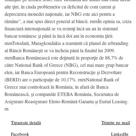
alte ţări, în ciuda problemelor cu deficitul de cont curent şi
deprecierea monedei naţionale, iar NBG este aici pentru a
rămâne”, a mai spus direct general al băncii. rnrnÎn opinia sa, criza
financiară internaţională se va resimţi încă un an în sistemul
bancar românesc şi până la încă doi ani în economia ţării.
rnrnTotodată, Maragkoudakis a reamintit că planul de rebranding
al Băncii Româneşti se va încheia până la finalul lui 2009.
rnrnBanca Românească este deţinută în proporţie de 88,7% de
către National Bank of Greece (NBG), cel mai mare grup bancar
elen, iar Banca Europeană pentru Reconstrucţie şi Dezvoltare
(BERD) are o participaţie de 10,17%. rnrnNational Bank of
Greece mai controlează în România, în afară de Banca
Românească, şi companiile ETEBA România, Societatea de
Asigurare-Reasigurare Eleno-Română Garanta şi Eurial Leasing.
rn
Tipareste detalii
Trimite pe mail
Facebook
LinkedIn