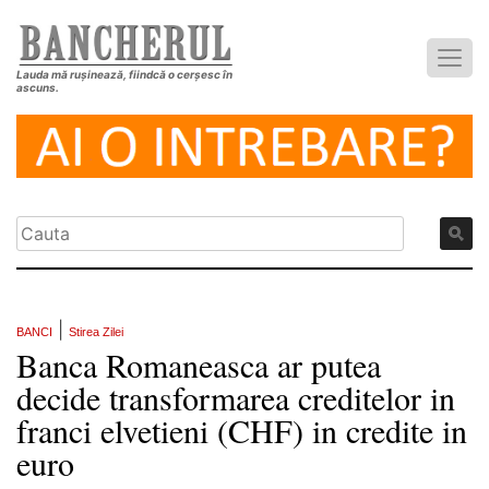
Lauda mă rușinează, fiindcă o cerșesc în
ascuns.
|
BANCI
Stirea Zilei
Banca Romaneasca ar putea
decide transformarea creditelor in
franci elvetieni (CHF) in credite in
euro