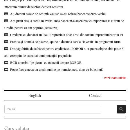
măcar un număr de telefon dedicat acestora
Au dreptul casele de schimb valutar să-mi refuze bancnote euro vechi?
Am plătit rata la credit în avans, însă banca m-a amenințat cu raportarea la Biroul de
Credit, pentru că am poprire (actualizat)
Creditele cu dobânzi ROBOR reprezintă doar 18% din totalul împrumuturilor în lei
Prostia și domnia se plătesc, spune o doamnă care a "investit" în programul Brua
Despăgubirile de la bănci pentru creditele cu ROBOR s-ar putea obține abia peste 5
ani; exemplu de calcul al unui potențial prejudiciu
BCR a vorbit "pe șleau" cu oamenii despre ROBOR
Poate face cineva un credit online pe numele meu, doar cu buletinul?
Vezi toate stirile
English
Contact
Curs valutar