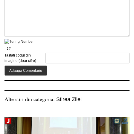
Tastati codul din
imagine (doar cifre)
Alte stiri din categoria:
Stirea Zilei