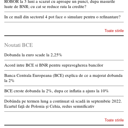
ROBOR la 3 luni a scazut cu aproape un punct, dupa masurile
luate de BNR; cu cat se reduce rata la credite?
In ce mall din sectorul 4 pot face o simulare pentru o refinantare?
Toate stirile
Noutati BCE
Dobanda la euro scade la 2,25%
Acord intre BCE si BNR pentru supravegherea bancilor
Banca Centrala Europeana (BCE) explica de ce a majorat dobanda
la 2%
BCE creste dobanda la 2%, dupa ce inflatia a ajuns la 10%
Dobânda pe termen lung a continuat să scadă in septembrie 2022.
Ecartul față de Polonia și Cehia, redus semnificativ
Toate stirile