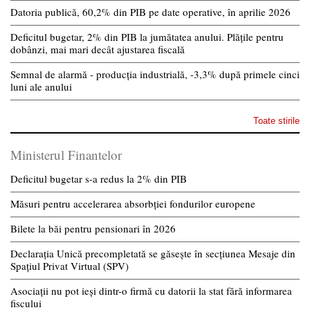
Datoria publică, 60,2% din PIB pe date operative, în aprilie 2026
Deficitul bugetar, 2% din PIB la jumătatea anului. Plățile pentru
dobânzi, mai mari decât ajustarea fiscală
Semnal de alarmă - producția industrială, -3,3% după primele cinci
luni ale anului
Toate stirile
Ministerul Finantelor
Deficitul bugetar s-a redus la 2% din PIB
Măsuri pentru accelerarea absorbției fondurilor europene
Bilete la băi pentru pensionari în 2026
Declarația Unică precompletată se găsește în secțiunea Mesaje din
Spațiul Privat Virtual (SPV)
Asociații nu pot ieși dintr-o firmă cu datorii la stat fără informarea
fiscului