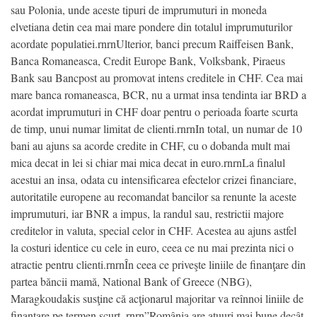
sau Polonia, unde aceste tipuri de imprumuturi in moneda
elvetiana detin cea mai mare pondere din totalul imprumuturilor
acordate populatiei.rnrnUlterior, banci precum Raiffeisen Bank,
Banca Romaneasca, Credit Europe Bank, Volksbank, Piraeus
Bank sau Bancpost au promovat intens creditele in CHF. Cea mai
mare banca romaneasca, BCR, nu a urmat insa tendinta iar BRD a
acordat imprumuturi in CHF doar pentru o perioada foarte scurta
de timp, unui numar limitat de clienti.rnrnIn total, un numar de 10
bani au ajuns sa acorde credite in CHF, cu o dobanda mult mai
mica decat in lei si chiar mai mica decat in euro.rnrnLa finalul
acestui an insa, odata cu intensificarea efectelor crizei financiare,
autoritatile europene au recomandat bancilor sa renunte la aceste
imprumuturi, iar BNR a impus, la randul sau, restrictii majore
creditelor in valuta, special celor in CHF. Acestea au ajuns astfel
la costuri identice cu cele in euro, ceea ce nu mai prezinta nici o
atractie pentru clienti.rnrnÎn ceea ce priveşte liniile de finanţare din
partea băncii mamă, National Bank of Greece (NBG),
Maragkoudakis susţine că acţionarul majoritar va reînnoi liniile de
finanţare pe termen scurt. rnrn”România are atuuri mai bune decât