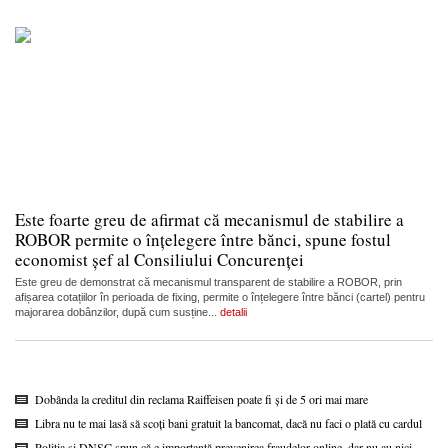
Este foarte greu de afirmat că mecanismul de stabilire a
ROBOR permite o înțelegere între bănci, spune fostul
economist șef al Consiliului Concurenței
Este greu de demonstrat că mecanismul transparent de stabilire a ROBOR, prin
afișarea cotațiilor în perioada de fixing, permite o înțelegere între bănci (cartel) pentru
majorarea dobânzilor, după cum susține...
detalii
Dobânda la creditul din reclama Raiffeisen poate fi și de 5 ori mai mare
Libra nu te mai lasă să scoți bani gratuit la bancomat, dacă nu faci o plată cu cardul
Poliția și DNSC spun că e importantă prevenirea fraudelor online, dar nu au nici