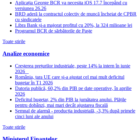
Aplicația George BCR va necesita iOS 17.7 începând cu
versiunea 26.26
BRD aderă la contractul colectiv de muncă încheiat de CPBR
cu sindicatele
Libra Bank și-a majorat profitul cu 20%, la 324 milioane lei
Programul BCR de sărbătorile de Paște
Toate stirile
Analize economice
Creșterea prețurilor industriale, peste 14% la intern în iunie
2026
România, țara UE care și-a ajustat cel mai mult deficitul
bugetar în T1 2026
Datoria publică, 60,2% din PIB pe date operative, în aprilie
2026
Deficitul bugetar, 2% din PIB la jumătatea anului. Plățile
pentru dobânzi, mai mari decât ajustarea fiscală
Semnal de alarmă - producția industrială, -3,3% după primele
cinci luni ale anului
Toate stirile
Ministerul Finantelor