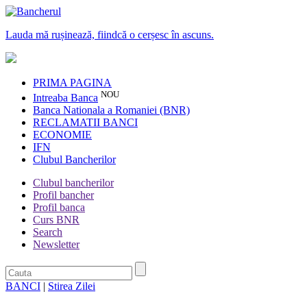
Lauda mă rușinează, fiindcă o cerșesc în ascuns.
PRIMA PAGINA
NOU
Intreaba Banca
Banca Nationala a Romaniei (BNR)
RECLAMATII BANCI
ECONOMIE
IFN
Clubul Bancherilor
Clubul bancherilor
Profil bancher
Profil banca
Curs BNR
Search
Newsletter
BANCI
|
Stirea Zilei