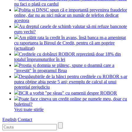
nu faci o plată cu cardul
Poliția și DNSC spun că e importantă prevenirea fraudelor
online, dar nu au nici măcar un număr de telefon dedicat
acestora
Au dreptul casele de schimb valutar să-mi refuze bancnote
euro vechi?
Am plătit rata la credit în avans, însă banca m-a amenințat
cu raportarea la Biroul de Credit, pentru că am poprire
(actualizat)
Creditele cu dobânzi ROBOR reprezintă doar 18% din
totalul împrumuturilor în lei
Prostia și domnia se plătesc, spune o doamnă care a
"investit" în programul Brua
Despăgubirile de la bănci pentru creditele cu ROBOR s-ar
putea obține abia peste 5 ani; exemplu de calcul al unui
potențial prejudiciu
BCR a vorbit "pe șleau" cu oamenii despre ROBOR
Poate face cineva un credit online pe numele meu, doar cu
buletinul?
Vezi toate stirile
English
Contact