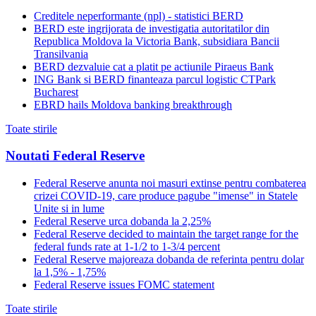
Creditele neperformante (npl) - statistici BERD
BERD este ingrijorata de investigatia autoritatilor din
Republica Moldova la Victoria Bank, subsidiara Bancii
Transilvania
BERD dezvaluie cat a platit pe actiunile Piraeus Bank
ING Bank si BERD finanteaza parcul logistic CTPark
Bucharest
EBRD hails Moldova banking breakthrough
Toate stirile
Noutati Federal Reserve
Federal Reserve anunta noi masuri extinse pentru combaterea
crizei COVID-19, care produce pagube "imense" in Statele
Unite si in lume
Federal Reserve urca dobanda la 2,25%
Federal Reserve decided to maintain the target range for the
federal funds rate at 1-1/2 to 1-3/4 percent
Federal Reserve majoreaza dobanda de referinta pentru dolar
la 1,5% - 1,75%
Federal Reserve issues FOMC statement
Toate stirile