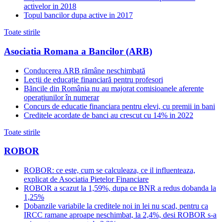
activelor in 2018
Topul bancilor dupa active in 2017
Toate stirile
Asociatia Romana a Bancilor (ARB)
Conducerea ARB rămâne neschimbată
Lecții de educație financiară pentru profesori
Băncile din România nu au majorat comisioanele aferente
operațiunilor în numerar
Concurs de educatie financiara pentru elevi, cu premii in bani
Creditele acordate de banci au crescut cu 14% in 2022
Toate stirile
ROBOR
ROBOR: ce este, cum se calculeaza, ce il influenteaza,
explicat de Asociatia Pietelor Financiare
ROBOR a scazut la 1,59%, dupa ce BNR a redus dobanda la
1,25%
Dobanzile variabile la creditele noi in lei nu scad, pentru ca
IRCC ramane aproape neschimbat, la 2,4%, desi ROBOR s-a