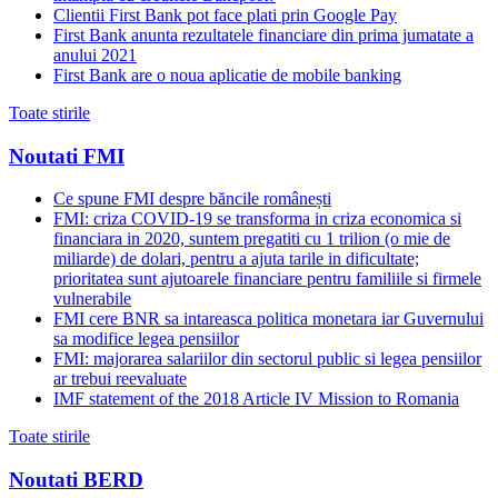
Clientii First Bank pot face plati prin Google Pay
First Bank anunta rezultatele financiare din prima jumatate a
anului 2021
First Bank are o noua aplicatie de mobile banking
Toate stirile
Noutati FMI
Ce spune FMI despre băncile românești
FMI: criza COVID-19 se transforma in criza economica si
financiara in 2020, suntem pregatiti cu 1 trilion (o mie de
miliarde) de dolari, pentru a ajuta tarile in dificultate;
prioritatea sunt ajutoarele financiare pentru familiile si firmele
vulnerabile
FMI cere BNR sa intareasca politica monetara iar Guvernului
sa modifice legea pensiilor
FMI: majorarea salariilor din sectorul public si legea pensiilor
ar trebui reevaluate
IMF statement of the 2018 Article IV Mission to Romania
Toate stirile
Noutati BERD