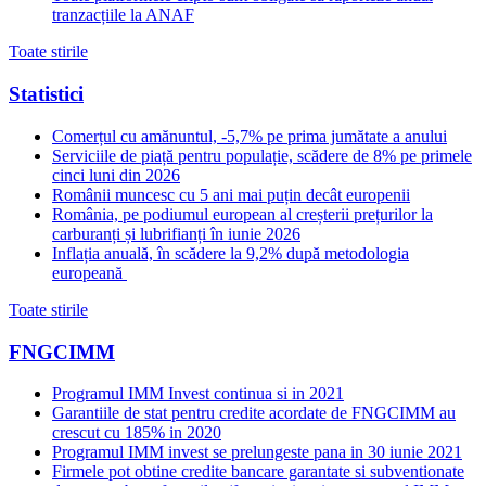
tranzacțiile la ANAF
Toate stirile
Statistici
Comerțul cu amănuntul, -5,7% pe prima jumătate a anului
Serviciile de piață pentru populație, scădere de 8% pe primele
cinci luni din 2026
Românii muncesc cu 5 ani mai puțin decât europenii
România, pe podiumul european al creșterii prețurilor la
carburanți și lubrifianți în iunie 2026
Inflația anuală, în scădere la 9,2% după metodologia
europeană
Toate stirile
FNGCIMM
Programul IMM Invest continua si in 2021
Garantiile de stat pentru credite acordate de FNGCIMM au
crescut cu 185% in 2020
Programul IMM invest se prelungeste pana in 30 iunie 2021
Firmele pot obtine credite bancare garantate si subventionate