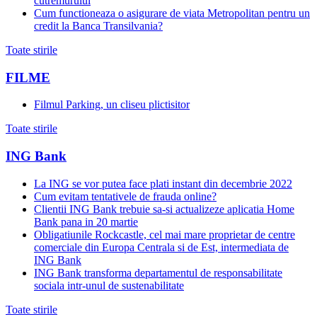
cutremurului
Cum functioneaza o asigurare de viata Metropolitan pentru un
credit la Banca Transilvania?
Toate stirile
FILME
Filmul Parking, un cliseu plictisitor
Toate stirile
ING Bank
La ING se vor putea face plati instant din decembrie 2022
Cum evitam tentativele de frauda online?
Clientii ING Bank trebuie sa-si actualizeze aplicatia Home
Bank pana in 20 martie
Obligatiunile Rockcastle, cel mai mare proprietar de centre
comerciale din Europa Centrala si de Est, intermediata de
ING Bank
ING Bank transforma departamentul de responsabilitate
sociala intr-unul de sustenabilitate
Toate stirile