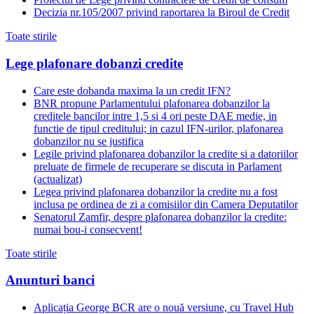
Decizia nr.105/2007 privind raportarea la Biroul de Credit
Toate stirile
Lege plafonare dobanzi credite
Care este dobanda maxima la un credit IFN?
BNR propune Parlamentului plafonarea dobanzilor la
creditele bancilor intre 1,5 si 4 ori peste DAE medie, in
functie de tipul creditului; in cazul IFN-urilor, plafonarea
dobanzilor nu se justifica
Legile privind plafonarea dobanzilor la credite si a datoriilor
preluate de firmele de recuperare se discuta in Parlament
(actualizat)
Legea privind plafonarea dobanzilor la credite nu a fost
inclusa pe ordinea de zi a comisiilor din Camera Deputatilor
Senatorul Zamfir, despre plafonarea dobanzilor la credite:
numai bou-i consecvent!
Toate stirile
Anunturi banci
Aplicația George BCR are o nouă versiune, cu Travel Hub