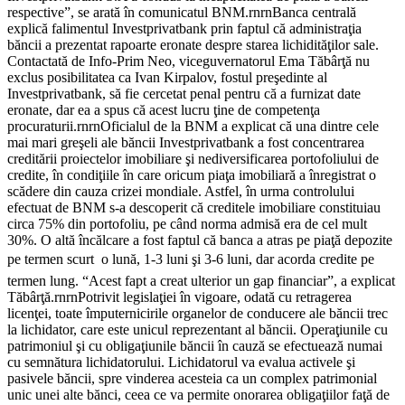
respective”, se arată în comunicatul BNM.rnrnBanca centrală
explică falimentul Investprivatbank prin faptul că administraţia
băncii a prezentat rapoarte eronate despre starea lichidităţilor sale.
Contactată de Info-Prim Neo, viceguvernatorul Ema Tăbârţă nu
exclus posibilitatea ca Ivan Kirpalov, fostul preşedinte al
Investprivatbank, să fie cercetat penal pentru că a furnizat date
eronate, dar ea a spus că acest lucru ţine de competenţa
procuraturii.rnrnOficialul de la BNM a explicat că una dintre cele
mai mari greşeli ale băncii Investprivatbank a fost concentrarea
creditării proiectelor imobiliare şi nediversificarea portofoliului de
credite, în condiţiile în care oricum piaţa imobiliară a înregistrat o
scădere din cauza crizei mondiale. Astfel, în urma controlului
efectuat de BNM s-a descoperit că creditele imobiliare constituiau
circa 75% din portofoliu, pe când norma admisă era de cel mult
30%. O altă încălcare a fost faptul că banca a atras pe piaţă depozite
pe termen scurt  o lună, 1-3 luni şi 3-6 luni, dar acorda credite pe
termen lung. “Acest fapt a creat ulterior un gap financiar”, a explicat
Tăbârţă.rnrnPotrivit legislaţiei în vigoare, odată cu retragerea
licenţei, toate împuternicirile organelor de conducere ale băncii trec
la lichidator, care este unicul reprezentant al băncii. Operaţiunile cu
patrimoniul şi cu obligaţiunile băncii în cauză se efectuează numai
cu semnătura lichidatorului. Lichidatorul va evalua activele şi
pasivele băncii, spre vinderea acesteia ca un complex patrimonial
unic unei alte bănci, ceea ce va permite onorarea obligaţiilor faţă de