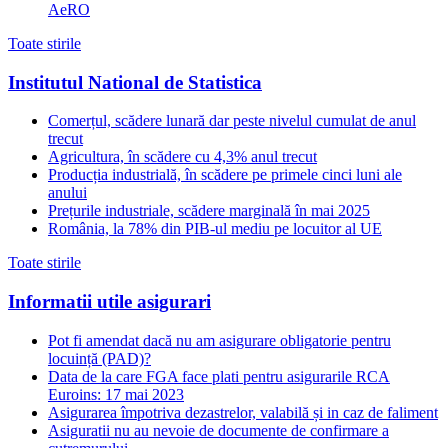
AeRO
Toate stirile
Institutul National de Statistica
Comerțul, scădere lunară dar peste nivelul cumulat de anul
trecut
Agricultura, în scădere cu 4,3% anul trecut
Producția industrială, în scădere pe primele cinci luni ale
anului
Prețurile industriale, scădere marginală în mai 2025
România, la 78% din PIB-ul mediu pe locuitor al UE
Toate stirile
Informatii utile asigurari
Pot fi amendat dacă nu am asigurare obligatorie pentru
locuință (PAD)?
Data de la care FGA face plati pentru asigurarile RCA
Euroins: 17 mai 2023
Asigurarea împotriva dezastrelor, valabilă și in caz de faliment
Asiguratii nu au nevoie de documente de confirmare a