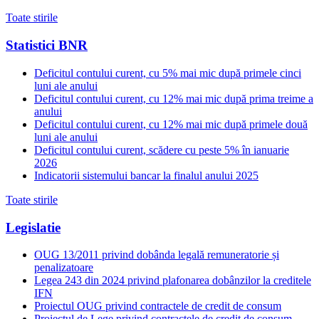
Toate stirile
Statistici BNR
Deficitul contului curent, cu 5% mai mic după primele cinci
luni ale anului
Deficitul contului curent, cu 12% mai mic după prima treime a
anului
Deficitul contului curent, cu 12% mai mic după primele două
luni ale anului
Deficitul contului curent, scădere cu peste 5% în ianuarie
2026
Indicatorii sistemului bancar la finalul anului 2025
Toate stirile
Legislatie
OUG 13/2011 privind dobânda legală remuneratorie și
penalizatoare
Legea 243 din 2024 privind plafonarea dobânzilor la creditele
IFN
Proiectul OUG privind contractele de credit de consum
Proiectul de Lege privind contractele de credit de consum