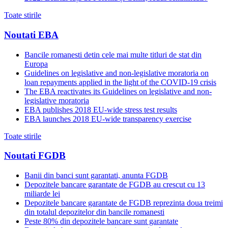
Toate stirile
Noutati EBA
Bancile romanesti detin cele mai multe titluri de stat din
Europa
Guidelines on legislative and non-legislative moratoria on
loan repayments applied in the light of the COVID-19 crisis
The EBA reactivates its Guidelines on legislative and non-
legislative moratoria
EBA publishes 2018 EU-wide stress test results
EBA launches 2018 EU-wide transparency exercise
Toate stirile
Noutati FGDB
Banii din banci sunt garantati, anunta FGDB
Depozitele bancare garantate de FGDB au crescut cu 13
miliarde lei
Depozitele bancare garantate de FGDB reprezinta doua treimi
din totalul depozitelor din bancile romanesti
Peste 80% din depozitele bancare sunt garantate