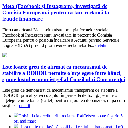
Meta (Facebook și Instagram), investigată de
Comisia Europeană pentru că face reclamă la
fraude financiare
Firma americană Meta, administratorul platformelor sociale
Facebook și Instagram sunt investigate în prezent de Comisia
Europeană pentru o posibilă încălcare a Actului privind Serviciile
Digitale (DSA) privind promovarea reclamelor la...
detalii
Este foarte greu de afirmat că mecanismul de
stabilire a ROBOR permite o înțelegere între bănci,
spune fostul economist șef al Consiliului Concurenței
Este greu de demonstrat că mecanismul transparent de stabilire a
ROBOR, prin afișarea cotațiilor în perioada de fixing, permite o
înțelegere între bănci (cartel) pentru majorarea dobânzilor, după cum
susține...
detalii
Dobânda la creditul din reclama Raiffeisen poate fi și de 5
ori mai mare
Libra nu te mai lasă să scoți bani gratuit la bancomat, dacă