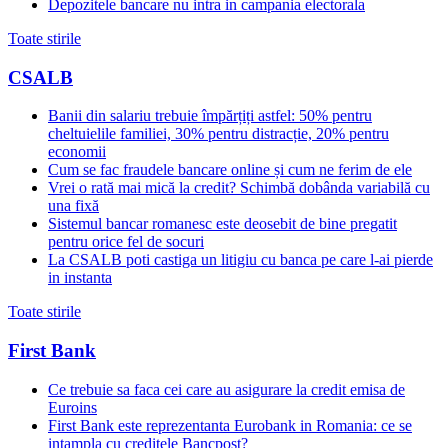
Depozitele bancare nu intra in campania electorala
Toate stirile
CSALB
Banii din salariu trebuie împărțiți astfel: 50% pentru
cheltuielile familiei, 30% pentru distracție, 20% pentru
economii
Cum se fac fraudele bancare online și cum ne ferim de ele
Vrei o rată mai mică la credit? Schimbă dobânda variabilă cu
una fixă
Sistemul bancar romanesc este deosebit de bine pregatit
pentru orice fel de socuri
La CSALB poti castiga un litigiu cu banca pe care l-ai pierde
in instanta
Toate stirile
First Bank
Ce trebuie sa faca cei care au asigurare la credit emisa de
Euroins
First Bank este reprezentanta Eurobank in Romania: ce se
intampla cu creditele Bancpost?