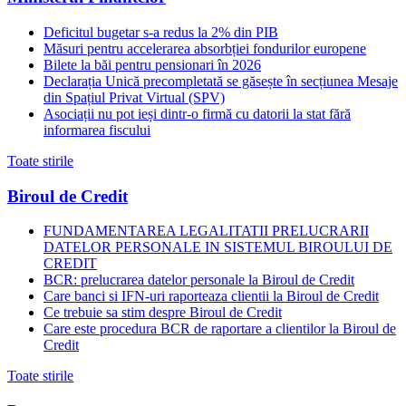
Deficitul bugetar s-a redus la 2% din PIB
Măsuri pentru accelerarea absorbției fondurilor europene
Bilete la băi pentru pensionari în 2026
Declarația Unică precompletată se găsește în secțiunea Mesaje
din Spațiul Privat Virtual (SPV)
Asociații nu pot ieși dintr-o firmă cu datorii la stat fără
informarea fiscului
Toate stirile
Biroul de Credit
FUNDAMENTAREA LEGALITATII PRELUCRARII
DATELOR PERSONALE IN SISTEMUL BIROULUI DE
CREDIT
BCR: prelucrarea datelor personale la Biroul de Credit
Care banci si IFN-uri raporteaza clientii la Biroul de Credit
Ce trebuie sa stim despre Biroul de Credit
Care este procedura BCR de raportare a clientilor la Biroul de
Credit
Toate stirile