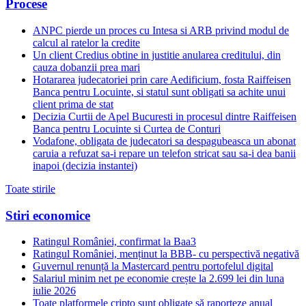
Procese
ANPC pierde un proces cu Intesa si ARB privind modul de
calcul al ratelor la credite
Un client Credius obtine in justitie anularea creditului, din
cauza dobanzii prea mari
Hotararea judecatoriei prin care Aedificium, fosta Raiffeisen
Banca pentru Locuinte, si statul sunt obligati sa achite unui
client prima de stat
Decizia Curtii de Apel Bucuresti in procesul dintre Raiffeisen
Banca pentru Locuinte si Curtea de Conturi
Vodafone, obligata de judecatori sa despagubeasca un abonat
caruia a refuzat sa-i repare un telefon stricat sau sa-i dea banii
inapoi (decizia instantei)
Toate stirile
Stiri economice
Ratingul României, confirmat la Baa3
Ratingul României, menținut la BBB- cu perspectivă negativă
Guvernul renunță la Mastercard pentru portofelul digital
Salariul minim net pe economie crește la 2.699 lei din luna
iulie 2026
Toate platformele cripto sunt obligate să raporteze anual