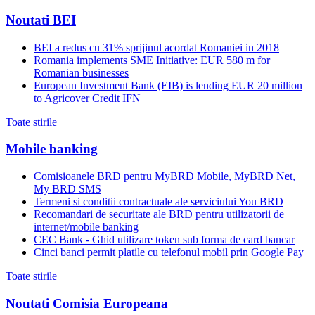
Noutati BEI
BEI a redus cu 31% sprijinul acordat Romaniei in 2018
Romania implements SME Initiative: EUR 580 m for
Romanian businesses
European Investment Bank (EIB) is lending EUR 20 million
to Agricover Credit IFN
Toate stirile
Mobile banking
Comisioanele BRD pentru MyBRD Mobile, MyBRD Net,
My BRD SMS
Termeni si conditii contractuale ale serviciului You BRD
Recomandari de securitate ale BRD pentru utilizatorii de
internet/mobile banking
CEC Bank - Ghid utilizare token sub forma de card bancar
Cinci banci permit platile cu telefonul mobil prin Google Pay
Toate stirile
Noutati Comisia Europeana