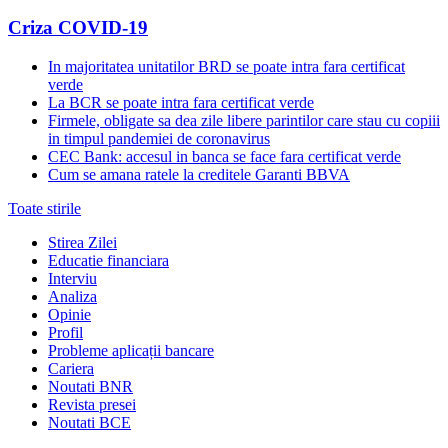
Criza COVID-19
In majoritatea unitatilor BRD se poate intra fara certificat
verde
La BCR se poate intra fara certificat verde
Firmele, obligate sa dea zile libere parintilor care stau cu copiii
in timpul pandemiei de coronavirus
CEC Bank: accesul in banca se face fara certificat verde
Cum se amana ratele la creditele Garanti BBVA
Toate stirile
Stirea Zilei
Educatie financiara
Interviu
Analiza
Opinie
Profil
Probleme aplicații bancare
Cariera
Noutati BNR
Revista presei
Noutati BCE