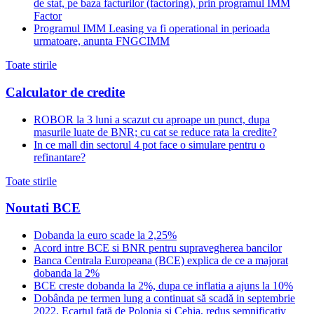
de stat, pe baza facturilor (factoring), prin programul IMM
Factor
Programul IMM Leasing va fi operational in perioada
urmatoare, anunta FNGCIMM
Toate stirile
Calculator de credite
ROBOR la 3 luni a scazut cu aproape un punct, dupa
masurile luate de BNR; cu cat se reduce rata la credite?
In ce mall din sectorul 4 pot face o simulare pentru o
refinantare?
Toate stirile
Noutati BCE
Dobanda la euro scade la 2,25%
Acord intre BCE si BNR pentru supravegherea bancilor
Banca Centrala Europeana (BCE) explica de ce a majorat
dobanda la 2%
BCE creste dobanda la 2%, dupa ce inflatia a ajuns la 10%
Dobânda pe termen lung a continuat să scadă in septembrie
2022. Ecartul față de Polonia și Cehia, redus semnificativ