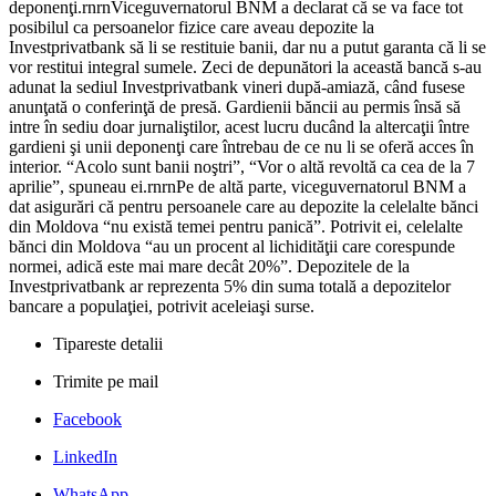
deponenţi.rnrnViceguvernatorul BNM a declarat că se va face tot
posibilul ca persoanelor fizice care aveau depozite la
Investprivatbank să li se restituie banii, dar nu a putut garanta că li se
vor restitui integral sumele. Zeci de depunători la această bancă s-au
adunat la sediul Investprivatbank vineri după-amiază, când fusese
anunţată o conferinţă de presă. Gardienii băncii au permis însă să
intre în sediu doar jurnaliştilor, acest lucru ducând la altercaţii între
gardieni şi unii deponenţi care întrebau de ce nu li se oferă acces în
interior. “Acolo sunt banii noştri”, “Vor o altă revoltă ca cea de la 7
aprilie”, spuneau ei.rnrnPe de altă parte, viceguvernatorul BNM a
dat asigurări că pentru persoanele care au depozite la celelalte bănci
din Moldova “nu există temei pentru panică”. Potrivit ei, celelalte
bănci din Moldova “au un procent al lichidităţii care corespunde
normei, adică este mai mare decât 20%”. Depozitele de la
Investprivatbank ar reprezenta 5% din suma totală a depozitelor
bancare a populaţiei, potrivit aceleiaşi surse.
Tipareste detalii
Trimite pe mail
Facebook
LinkedIn
WhatsApp