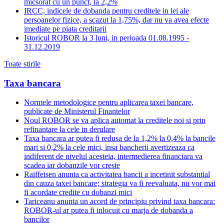
micsorat cu un punct, la 2,2%
IRCC, indicele de dobanda pentru creditele in lei ale
persoanelor fizice, a scazut la 1,75%, dar nu va avea efecte
imediate pe piata creditarii
Istoricul ROBOR la 3 luni, in perioada 01.08.1995 -
31.12.2019
Toate stirile
Taxa bancara
Normele metodologice pentru aplicarea taxei bancare,
publicate de Ministerul Finantelor
Noul ROBOR se va aplica automat la creditele noi si prin
refinantare la cele in derulare
Taxa bancara ar putea fi redusa de la 1,2% la 0,4% la bancile
mari si 0,2% la cele mici, insa bancherii avertizeaza ca
indiferent de nivelul acesteia, intermedierea financiara va
scadea iar dobanzile vor creste
Raiffeisen anunta ca activitatea bancii a incetinit substantial
din cauza taxei bancare; strategia va fi reevaluata, nu vor mai
fi acordate credite cu dobanzi mici
Tariceanu anunta un acord de principiu privind taxa bancara:
ROBOR-ul ar putea fi inlocuit cu marja de dobanda a
bancilor