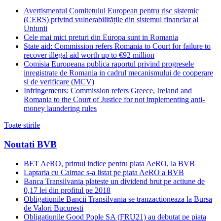
Avertismentul Comitetului European pentru risc sistemic
(CERS) privind vulnerabilitățile din sistemul financiar al
Uniunii
Cele mai mici preturi din Europa sunt in Romania
State aid: Commission refers Romania to Court for failure to
recover illegal aid worth up to €92 million
Comisia Europeana publica raportul privind progresele
inregistrate de Romania in cadrul mecanismului de cooperare
si de verificare (MCV)
Infringements: Commission refers Greece, Ireland and
Romania to the Court of Justice for not implementing anti-
money laundering rules
Toate stirile
Noutati BVB
BET AeRO, primul indice pentru piata AeRO, la BVB
Laptaria cu Caimac s-a listat pe piata AeRO a BVB
Banca Transilvania plateste un dividend brut pe actiune de
0,17 lei din profitul pe 2018
Obligatiunile Bancii Transilvania se tranzactioneaza la Bursa
de Valori Bucuresti
Obligatiunile Good Pople SA (FRU21) au debutat pe piata