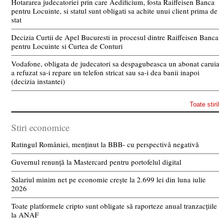
Hotararea judecatoriei prin care Aedificium, fosta Raiffeisen Banca
pentru Locuinte, si statul sunt obligati sa achite unui client prima de
stat
Decizia Curtii de Apel Bucuresti in procesul dintre Raiffeisen Banca
pentru Locuinte si Curtea de Conturi
Vodafone, obligata de judecatori sa despagubeasca un abonat carui
a refuzat sa-i repare un telefon stricat sau sa-i dea banii inapoi
(decizia instantei)
Toate stiri
Stiri economice
Ratingul României, menținut la BBB- cu perspectivă negativă
Guvernul renunță la Mastercard pentru portofelul digital
Salariul minim net pe economie crește la 2.699 lei din luna iulie
2026
Toate platformele cripto sunt obligate să raporteze anual tranzacțiile
la ANAF