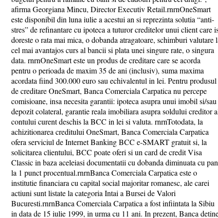
afirma Georgiana Mincu, Director Executiv Retail.rnrnOneSmart
este disponibil din luna iulie a acestui an si reprezinta solutia “anti-
stres” de refinantare cu ipoteca a tuturor creditelor unui client care i
doreste o rata mai mica, o dobanda atragatoare, schimburi valutare l
cel mai avantajos curs al bancii si plata unei singure rate, o singura
data. rnrnOneSmart este un produs de creditare care se acorda
pentru o perioada de maxim 35 de ani (inclusiv), suma maxima
acordata fiind 300.000 euro sau echivalentul in lei. Pentru produsul
de creditare OneSmart, Banca Comerciala Carpatica nu percepe
comisioane, insa necesita garantii: ipoteca asupra unui imobil si/sau
depozit colateral, garantie reala imobiliara asupra soldului creditor a
contului curent deschis la BCC in lei si valuta. rnrnTotodata, la
achizitionarea creditului OneSmart, Banca Comerciala Carpatica
ofera serviciul de Internet Banking BCC e-SMART gratuit si, la
solicitarea clientului, BCC poate oferi si un card de credit Visa
Classic in baza aceleiasi documentatii cu dobanda diminuata cu pa
la 1 punct procentual.rnrnBanca Comerciala Carpatica este o
institutie financiara cu capital social majoritar romanesc, ale carei
actiuni sunt listate la categoria Intai a Bursei de Valori
Bucuresti.rnrnBanca Comerciala Carpatica a fost infiintata la Sibiu
in data de 15 iulie 1999, in urma cu 11 ani. In prezent, Banca detin