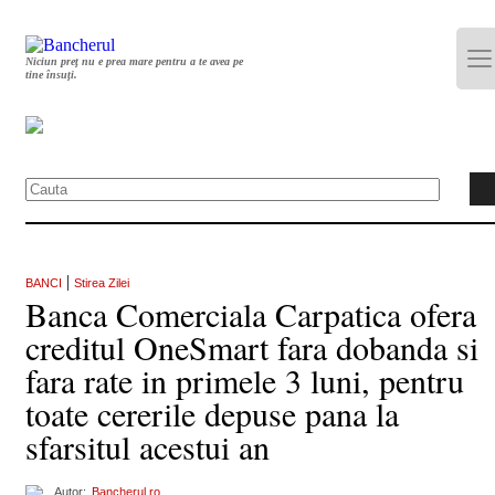
Niciun preț nu e prea mare pentru a te avea pe
tine însuți.
|
BANCI
Stirea Zilei
Banca Comerciala Carpatica ofera
creditul OneSmart fara dobanda si
fara rate in primele 3 luni, pentru
toate cererile depuse pana la
sfarsitul acestui an
Autor:
Bancherul.ro