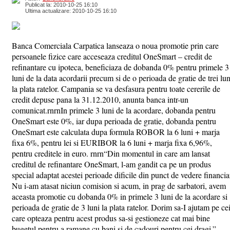
Publicat la: 2010-10-25 16:10
Ultima actualizare: 2010-10-25 16:10
Banca Comerciala Carpatica lanseaza o noua promotie prin care
persoanele fizice care acceseaza creditul OneSmart – credit de
refinantare cu ipoteca, beneficiaza de dobanda 0% pentru primele 3
luni de la data acordarii precum si de o perioada de gratie de trei lun
la plata ratelor. Campania se va desfasura pentru toate cererile de
credit depuse pana la 31.12.2010, anunta banca intr-un
comunicat.rnrnIn primele 3 luni de la acordare, dobanda pentru
OneSmart este 0%, iar dupa perioada de gratie, dobanda pentru
OneSmart este calculata dupa formula ROBOR la 6 luni + marja
fixa 6%, pentru lei si EURIBOR la 6 luni + marja fixa 6,96%,
pentru creditele in euro. rnrn“Din momentul in care am lansat
creditul de refinantare OneSmart, l-am gandit ca pe un produs
special adaptat acestei perioade dificile din punct de vedere financia
Nu i-am atasat niciun comision si acum, in prag de sarbatori, avem
aceasta promotie cu dobanda 0% in primele 3 luni de la acordare si
perioada de gratie de 3 luni la plata ratelor. Dorim sa-I ajutam pe ce
care opteaza pentru acest produs sa-si gestioneze cat mai bine
bugetul pentru a ramane cu bani si de cadouri pentru cei dragi.”,