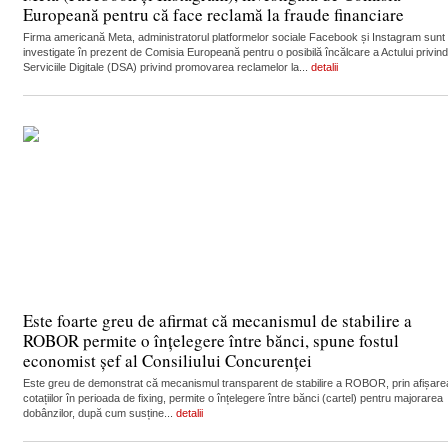
Europeană pentru că face reclamă la fraude financiare
Firma americană Meta, administratorul platformelor sociale Facebook și Instagram sunt
investigate în prezent de Comisia Europeană pentru o posibilă încălcare a Actului privind
Serviciile Digitale (DSA) privind promovarea reclamelor la...
detalii
Este foarte greu de afirmat că mecanismul de stabilire a
ROBOR permite o înțelegere între bănci, spune fostul
economist șef al Consiliului Concurenței
Este greu de demonstrat că mecanismul transparent de stabilire a ROBOR, prin afișare
cotațiilor în perioada de fixing, permite o înțelegere între bănci (cartel) pentru majorarea
dobânzilor, după cum susține...
detalii