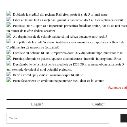
Dobânda la creditul din reclama Raiffeisen poate fi și de 5 ori mai mare
Libra nu te mai lasă să scoți bani gratuit la bancomat, dacă nu faci o plată cu cardul
Poliția și DNSC spun că e importantă prevenirea fraudelor online, dar nu au nici măc
un număr de telefon dedicat acestora
Au dreptul casele de schimb valutar să-mi refuze bancnote euro vechi?
Am plătit rata la credit în avans, însă banca m-a amenințat cu raportarea la Biroul de
Credit, pentru că am poprire (actualizat)
Creditele cu dobânzi ROBOR reprezintă doar 18% din totalul împrumuturilor în lei
Prostia și domnia se plătesc, spune o doamnă care a "investit" în programul Brua
Despăgubirile de la bănci pentru creditele cu ROBOR s-ar putea obține abia peste 5
ani; exemplu de calcul al unui potențial prejudiciu
BCR a vorbit "pe șleau" cu oamenii despre ROBOR
Poate face cineva un credit online pe numele meu, doar cu buletinul?
Vezi toate stiri
English
Contact