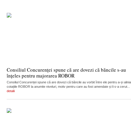
Consiliul Concurenței spune că are dovezi că băncile s-au
înțeles pentru majorarea ROBOR
Consiliul Concurenței spune că are dovezi că băncile au vorbit între ele pentru a-și alinia
cotațiile ROBOR la anumite niveluri, motiv pentru care au fost amendate și li s-a cerut...
detalii