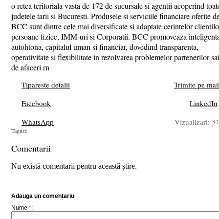
o retea teritoriala vasta de 172 de sucursale si agentii acoperind toat
judetele tarii si Bucuresti. Produsele si serviciile financiare oferite d
BCC sunt dintre cele mai diversificate si adaptate cerintelor clientilo
persoane fizice, IMM-uri si Corporatii. BCC promoveaza inteligent
autohtona, capitalul uman si financiar, dovedind transparenta,
operativitate si flexibilitate in rezolvarea problemelor partenerilor sa
de afaceri.rn
Tipareste detalii
Trimite pe mai
Facebook
LinkedIn
WhatsApp
Vizualizari:
82
Taguri:
Comentarii
Nu există comentarii pentru această știre.
Adauga un comentariu
Nume *: