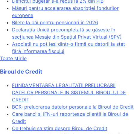
Deficitul bugetar s-a redus la 2% din PIB
Măsuri pentru accelerarea absorbției fondurilor
europene
Bilete la băi pentru pensionari în 2026
Declarația Unică precompletată se găsește în
secțiunea Mesaje din Spațiul Privat Virtual (SPV)
Asociații nu pot ieși dintr-o firmă cu datorii la stat
fără informarea fiscului
Toate stirile
Biroul de Credit
FUNDAMENTAREA LEGALITATII PRELUCRARII
DATELOR PERSONALE IN SISTEMUL BIROULUI DE
CREDIT
BCR: prelucrarea datelor personale la Biroul de Credit
Care banci si IFN-uri raporteaza clientii la Biroul de
Credit
Ce trebuie sa stim despre Biroul de Credit