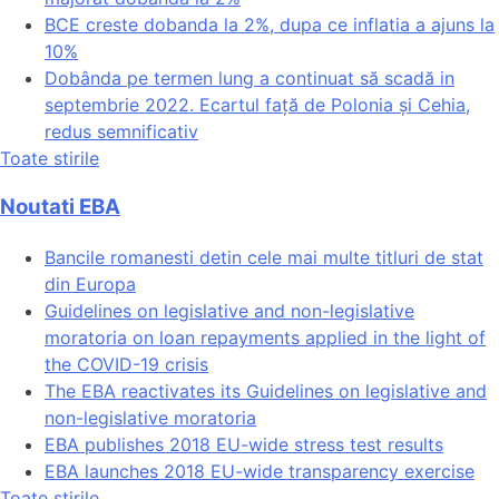
BCE creste dobanda la 2%, dupa ce inflatia a ajuns la
10%
Dobânda pe termen lung a continuat să scadă in
septembrie 2022. Ecartul față de Polonia și Cehia,
redus semnificativ
Toate stirile
Noutati EBA
Bancile romanesti detin cele mai multe titluri de stat
din Europa
Guidelines on legislative and non-legislative
moratoria on loan repayments applied in the light of
the COVID-19 crisis
The EBA reactivates its Guidelines on legislative and
non-legislative moratoria
EBA publishes 2018 EU-wide stress test results
EBA launches 2018 EU-wide transparency exercise
Toate stirile