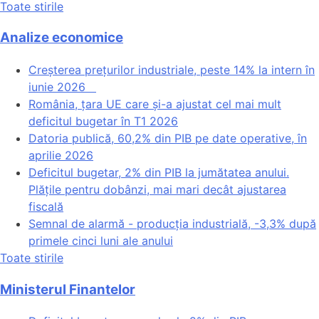
Toate stirile
Analize economice
Creșterea prețurilor industriale, peste 14% la intern în
iunie 2026
România, țara UE care și-a ajustat cel mai mult
deficitul bugetar în T1 2026
Datoria publică, 60,2% din PIB pe date operative, în
aprilie 2026
Deficitul bugetar, 2% din PIB la jumătatea anului.
Plățile pentru dobânzi, mai mari decât ajustarea
fiscală
Semnal de alarmă - producția industrială, -3,3% după
primele cinci luni ale anului
Toate stirile
Ministerul Finantelor