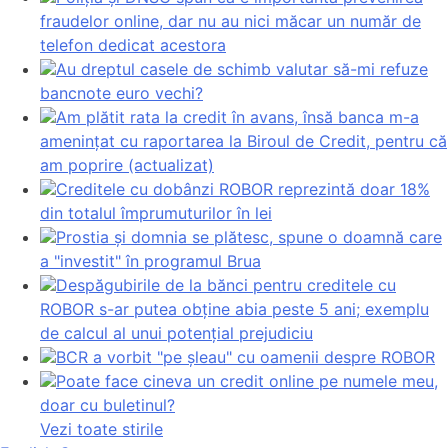
fraudelor online, dar nu au nici măcar un număr de
telefon dedicat acestora
Au dreptul casele de schimb valutar să-mi refuze
bancnote euro vechi?
Am plătit rata la credit în avans, însă banca m-a
amenințat cu raportarea la Biroul de Credit, pentru că
am poprire (actualizat)
Creditele cu dobânzi ROBOR reprezintă doar 18%
din totalul împrumuturilor în lei
Prostia și domnia se plătesc, spune o doamnă care
a "investit" în programul Brua
Despăgubirile de la bănci pentru creditele cu
ROBOR s-ar putea obține abia peste 5 ani; exemplu
de calcul al unui potențial prejudiciu
BCR a vorbit "pe șleau" cu oamenii despre ROBOR
Poate face cineva un credit online pe numele meu,
doar cu buletinul?
Vezi toate stirile