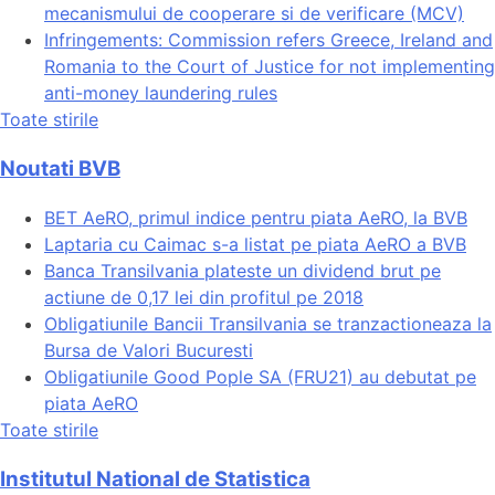
mecanismului de cooperare si de verificare (MCV)
Infringements: Commission refers Greece, Ireland and
Romania to the Court of Justice for not implementing
anti-money laundering rules
Toate stirile
Noutati BVB
BET AeRO, primul indice pentru piata AeRO, la BVB
Laptaria cu Caimac s-a listat pe piata AeRO a BVB
Banca Transilvania plateste un dividend brut pe
actiune de 0,17 lei din profitul pe 2018
Obligatiunile Bancii Transilvania se tranzactioneaza la
Bursa de Valori Bucuresti
Obligatiunile Good Pople SA (FRU21) au debutat pe
piata AeRO
Toate stirile
Institutul National de Statistica