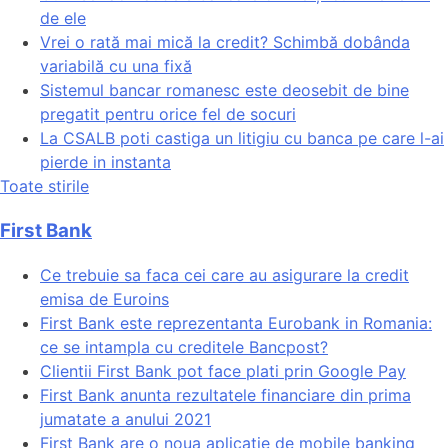
de ele
Vrei o rată mai mică la credit? Schimbă dobânda
variabilă cu una fixă
Sistemul bancar romanesc este deosebit de bine
pregatit pentru orice fel de socuri
La CSALB poti castiga un litigiu cu banca pe care l-ai
pierde in instanta
Toate stirile
First Bank
Ce trebuie sa faca cei care au asigurare la credit
emisa de Euroins
First Bank este reprezentanta Eurobank in Romania:
ce se intampla cu creditele Bancpost?
Clientii First Bank pot face plati prin Google Pay
First Bank anunta rezultatele financiare din prima
jumatate a anului 2021
First Bank are o noua aplicatie de mobile banking