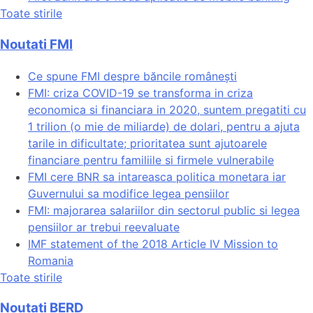
Toate stirile
Noutati FMI
Ce spune FMI despre băncile românești
FMI: criza COVID-19 se transforma in criza
economica si financiara in 2020, suntem pregatiti cu
1 trilion (o mie de miliarde) de dolari, pentru a ajuta
tarile in dificultate; prioritatea sunt ajutoarele
financiare pentru familiile si firmele vulnerabile
FMI cere BNR sa intareasca politica monetara iar
Guvernului sa modifice legea pensiilor
FMI: majorarea salariilor din sectorul public si legea
pensiilor ar trebui reevaluate
IMF statement of the 2018 Article IV Mission to
Romania
Toate stirile
Noutati BERD