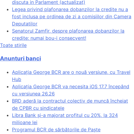
discuta in Parlament (actualizat)
Legea privind plafonarea dobanzilor la credite nu a
fost inclusa pe ordinea de zi a comisiilor din Camera
Deputatilor
Senatorul Zamfir, despre plafonarea dobanzilor la
credite: numai bou-i consecvent!
Toate stirile
Anunturi banci
Aplicația George BCR are o nouă versiune, cu Travel
Hub
Aplicația George BCR va necesita iOS 17.7 începând
cu versiunea 26.26
BRD aderă la contractul colectiv de muncă încheiat
de CPBR cu sindicatele
Libra Bank și-a majorat profitul cu 20%, la 324
milioane lei
Programul BCR de sărbătorile de Paște