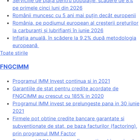
Serviciile de piață pentru populație, scădere de 8%
pe primele cinci luni din 2026
Românii muncesc cu 5 ani mai puțin decât europenii
România, pe podiumul european al creșterii prețurilor
la carburanți și lubrifianți în iunie 2026
Inflația anuală, în scădere la 9,2% după metodologia
europeană
Toate stirile
FNGCIMM
Programul IMM Invest continua si in 2021
Garantiile de stat pentru credite acordate de
FNGCIMM au crescut cu 185% in 2020
Programul IMM invest se prelungeste pana in 30 iunie
2021
Firmele pot obtine credite bancare garantate si
subventionate de stat, pe baza facturilor (factoring),
prin programul IMM Factor