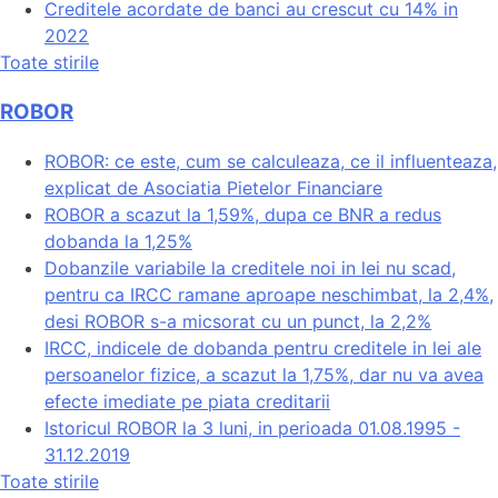
Creditele acordate de banci au crescut cu 14% in
2022
Toate stirile
ROBOR
ROBOR: ce este, cum se calculeaza, ce il influenteaza,
explicat de Asociatia Pietelor Financiare
ROBOR a scazut la 1,59%, dupa ce BNR a redus
dobanda la 1,25%
Dobanzile variabile la creditele noi in lei nu scad,
pentru ca IRCC ramane aproape neschimbat, la 2,4%,
desi ROBOR s-a micsorat cu un punct, la 2,2%
IRCC, indicele de dobanda pentru creditele in lei ale
persoanelor fizice, a scazut la 1,75%, dar nu va avea
efecte imediate pe piata creditarii
Istoricul ROBOR la 3 luni, in perioada 01.08.1995 -
31.12.2019
Toate stirile