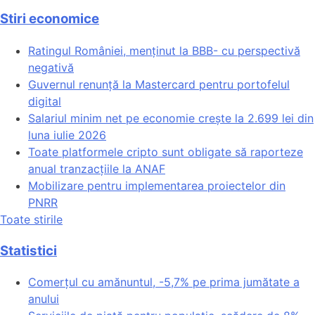
Stiri economice
Ratingul României, menținut la BBB- cu perspectivă
negativă
Guvernul renunță la Mastercard pentru portofelul
digital
Salariul minim net pe economie crește la 2.699 lei din
luna iulie 2026
Toate platformele cripto sunt obligate să raporteze
anual tranzacțiile la ANAF
Mobilizare pentru implementarea proiectelor din
PNRR
Toate stirile
Statistici
Comerțul cu amănuntul, -5,7% pe prima jumătate a
anului