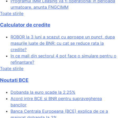
Programul IMM Leasing va fi operational in perioada
urmatoare, anunta FNGCIMM
Toate stirile
Calculator de credite
ROBOR la 3 luni a scazut cu aproape un punct, dupa
masurile luate de BNR; cu cat se reduce rata la
credite?
In ce mall din sectorul 4 pot face o simulare pentru o
refinantare?
Toate stirile
Noutati BCE
Dobanda la euro scade la 2,25%
Acord intre BCE si BNR pentru supravegherea
bancilor
Banca Centrala Europeana (BCE) explica de ce a
majorat dobanda la 2%