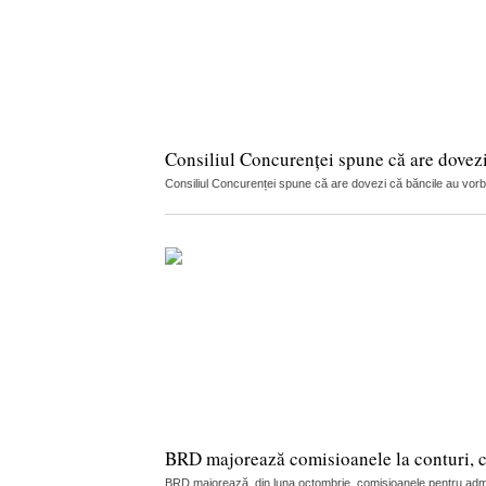
Consiliul Concurenței spune că are dovez
Consiliul Concurenței spune că are dovezi că băncile au vorbit 
BRD majorează comisioanele la conturi, car
BRD majorează, din luna octombrie, comisioanele pentru adminis