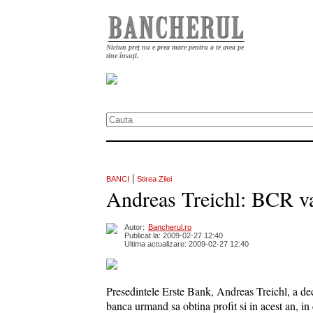
Niciun preț nu e prea mare pentru a te avea pe
tine însuți.
|
BANCI
Stirea Zilei
Andreas Treichl: BCR va 
Autor:
Bancherul.ro
Publicat la: 2009-02-27 12:40
Ultima actualizare: 2009-02-27 12:40
Presedintele Erste Bank, Andreas Treichl, a decl
banca urmand sa obtina profit si in acest an, in