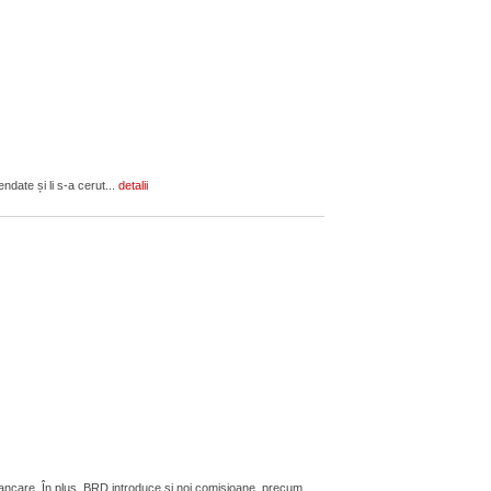
ndate și li s-a cerut...
detalii
bancare. În plus, BRD introduce și noi comisioane, precum...