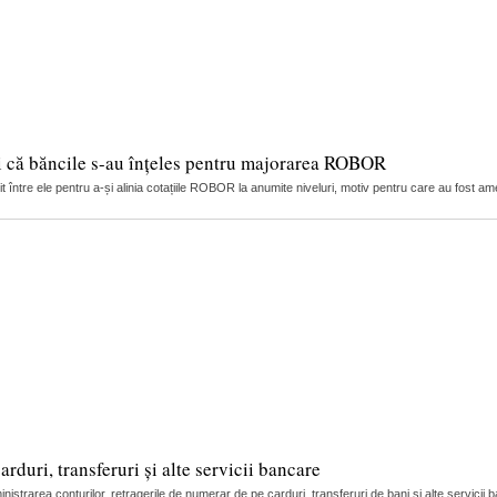
i că băncile s-au înțeles pentru majorarea ROBOR
între ele pentru a-și alinia cotațiile ROBOR la anumite niveluri, motiv pentru care au fost ame
duri, transferuri și alte servicii bancare
trarea conturilor, retragerile de numerar de pe carduri, transferuri de bani și alte servicii 