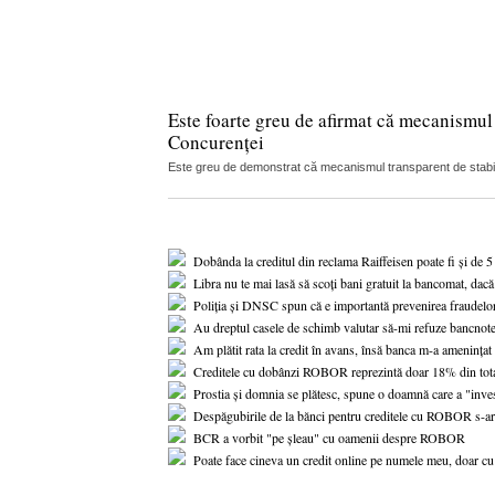
Este foarte greu de afirmat că mecanismul 
Concurenței
Este greu de demonstrat că mecanismul transparent de stabilir
Dobânda la creditul din reclama Raiffeisen poate fi și de 5
Libra nu te mai lasă să scoți bani gratuit la bancomat, dacă
Poliția și DNSC spun că e importantă prevenirea fraudelor
Au dreptul casele de schimb valutar să-mi refuze bancnot
Am plătit rata la credit în avans, însă banca m-a amenințat 
Creditele cu dobânzi ROBOR reprezintă doar 18% din total
Prostia și domnia se plătesc, spune o doamnă care a "inve
Despăgubirile de la bănci pentru creditele cu ROBOR s-ar p
BCR a vorbit "pe șleau" cu oamenii despre ROBOR
Poate face cineva un credit online pe numele meu, doar cu