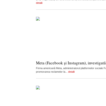
detalii
Meta (Facebook și Instagram), investigată
Firma americană Meta, administratorul platformelor sociale Fa
promovarea reclamelor la...
detalii