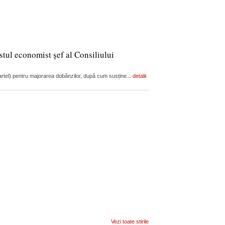
stul economist șef al Consiliului
artel) pentru majorarea dobânzilor, după cum susține...
detalii
Vezi toate stirile