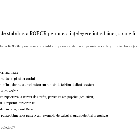
de stabilire a ROBOR permite o înțelegere între bănci, spune fo
e a ROBOR, prin afișarea cotațiilor în perioada de fixing, permite o înțelegere între bănci (c
 ori mai mare
 nu faci o plată cu cardul
 online, dar nu au nici măcar un număr de telefon dedicat acestora
e euro vechi?
cu raportarea la Biroul de Credit, pentru că am poprire (actualizat)
ul împrumuturilor în lei
stit" în programul Brua
utea obține abia peste 5 ani; exemplu de calcul al unui potențial prejudiciu
 buletinul?