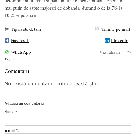
octombrie anul trecut si pana in iulie banca centrala a operat nu
mai putin de sapte majorari de dobanda, ducand-o de la 7% la
10,25% pe an.rn
Tipareste detalii
Trimite pe mail
Facebook
LinkedIn
WhatsApp
Vizualizari:
1122
Taguri:
Comentarii
Nu există comentarii pentru această știre.
Adauga un comentariu
Nume *:
E-mail *: