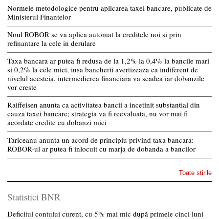
Normele metodologice pentru aplicarea taxei bancare, publicate de
Ministerul Finantelor
Noul ROBOR se va aplica automat la creditele noi si prin
refinantare la cele in derulare
Taxa bancara ar putea fi redusa de la 1,2% la 0,4% la bancile mari
si 0,2% la cele mici, insa bancherii avertizeaza ca indiferent de
nivelul acesteia, intermedierea financiara va scadea iar dobanzile
vor creste
Raiffeisen anunta ca activitatea bancii a incetinit substantial din
cauza taxei bancare; strategia va fi reevaluata, nu vor mai fi
acordate credite cu dobanzi mici
Tariceanu anunta un acord de principiu privind taxa bancara:
ROBOR-ul ar putea fi inlocuit cu marja de dobanda a bancilor
Toate stirile
Statistici BNR
Deficitul contului curent, cu 5% mai mic după primele cinci luni