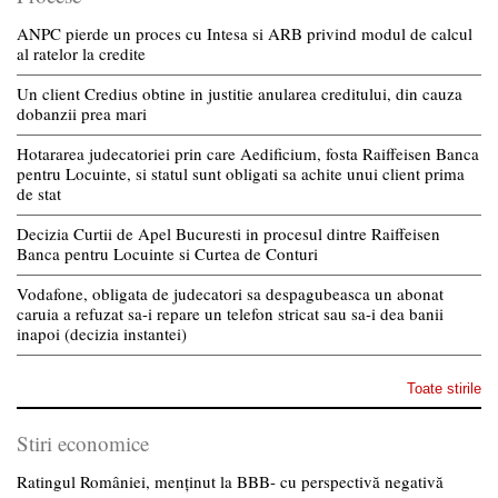
ANPC pierde un proces cu Intesa si ARB privind modul de calcul
al ratelor la credite
Un client Credius obtine in justitie anularea creditului, din cauza
dobanzii prea mari
Hotararea judecatoriei prin care Aedificium, fosta Raiffeisen Banca
pentru Locuinte, si statul sunt obligati sa achite unui client prima
de stat
Decizia Curtii de Apel Bucuresti in procesul dintre Raiffeisen
Banca pentru Locuinte si Curtea de Conturi
Vodafone, obligata de judecatori sa despagubeasca un abonat
caruia a refuzat sa-i repare un telefon stricat sau sa-i dea banii
inapoi (decizia instantei)
Toate stirile
Stiri economice
Ratingul României, menținut la BBB- cu perspectivă negativă