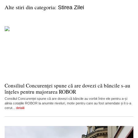
Alte stiri din categoria:
Stirea Zilei
Consiliul Concurenței spune că are dovezi că băncile s-au
înțeles pentru majorarea ROBOR
Consiliul Concurenței spune că are dovezi că băncile au vorbit între ele pentru a-și
alinia cotațiile ROBOR la anumite niveluri, motiv pentru care au fost amendate și li s-a
cerut...
detalii