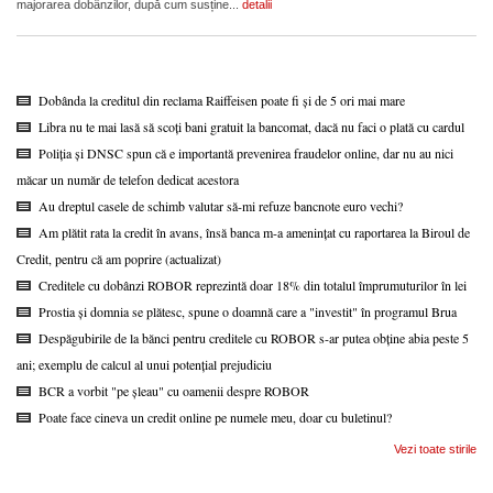
majorarea dobânzilor, după cum susține...
detalii
Dobânda la creditul din reclama Raiffeisen poate fi și de 5 ori mai mare
Libra nu te mai lasă să scoți bani gratuit la bancomat, dacă nu faci o plată cu cardul
Poliția și DNSC spun că e importantă prevenirea fraudelor online, dar nu au nici
măcar un număr de telefon dedicat acestora
Au dreptul casele de schimb valutar să-mi refuze bancnote euro vechi?
Am plătit rata la credit în avans, însă banca m-a amenințat cu raportarea la Biroul de
Credit, pentru că am poprire (actualizat)
Creditele cu dobânzi ROBOR reprezintă doar 18% din totalul împrumuturilor în lei
Prostia și domnia se plătesc, spune o doamnă care a "investit" în programul Brua
Despăgubirile de la bănci pentru creditele cu ROBOR s-ar putea obține abia peste 5
ani; exemplu de calcul al unui potențial prejudiciu
BCR a vorbit "pe șleau" cu oamenii despre ROBOR
Poate face cineva un credit online pe numele meu, doar cu buletinul?
Vezi toate stirile