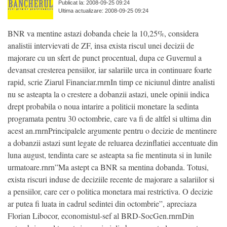
Publicat la: 2008-09-25 09:24
Ultima actualizare: 2008-09-25 09:24
BNR va mentine astazi dobanda cheie la 10,25%, considera
analistii intervievati de ZF, insa exista riscul unei decizii de
majorare cu un sfert de punct procentual, dupa ce Guvernul a
devansat cresterea pensiilor, iar salariile urca in continuare foarte
rapid, scrie Ziarul Financiar.rnrnIn timp ce niciunul dintre analisti
nu se asteapta la o crestere a dobanzii astazi, unele opinii indica
drept probabila o noua intarire a politicii monetare la sedinta
programata pentru 30 octombrie, care va fi de altfel si ultima din
acest an.rnrnPrincipalele argumente pentru o decizie de mentinere
a dobanzii astazi sunt legate de reluarea dezinflatiei accentuate din
luna august, tendinta care se asteapta sa fie mentinuta si in lunile
urmatoare.rnrn”Ma astept ca BNR sa mentina dobanda. Totusi,
exista riscuri induse de deciziile recente de majorare a salariilor si
a pensiilor, care cer o politica monetara mai restrictiva. O decizie
ar putea fi luata in cadrul sedintei din octombrie”, apreciaza
Florian Libocor, economistul-sef al BRD-SocGen.rnrnDin