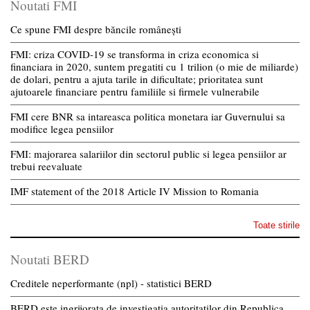
Noutati FMI
Ce spune FMI despre băncile românești
FMI: criza COVID-19 se transforma in criza economica si
financiara in 2020, suntem pregatiti cu 1 trilion (o mie de miliarde)
de dolari, pentru a ajuta tarile in dificultate; prioritatea sunt
ajutoarele financiare pentru familiile si firmele vulnerabile
FMI cere BNR sa intareasca politica monetara iar Guvernului sa
modifice legea pensiilor
FMI: majorarea salariilor din sectorul public si legea pensiilor ar
trebui reevaluate
IMF statement of the 2018 Article IV Mission to Romania
Toate stirile
Noutati BERD
Creditele neperformante (npl) - statistici BERD
BERD este ingrijorata de investigatia autoritatilor din Republica