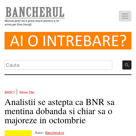
Niciun preț nu e prea mare pentru a te
avea pe tine însuți.
|
BANCI
Stirea Zilei
Analistii se astepta ca BNR sa
mentina dobanda si chiar sa o
majoreze in octombrie
Autor:
Bancherul.ro