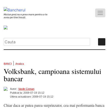
Niciun preț nu e prea mare pentru a te
avea pe tine însuți.
|
BANCI
Analiza
Volksbank, campioana sistemului
bancar
Autor:
Vasile Coman
Publicat la: 2008-07-19 15:12
Ultima actualizare: 2008-07-19 15:12
Chiar daca ar putea parea surprinzator, cea mai performanta banca