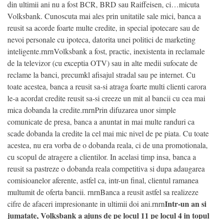
din ultimii ani nu a fost BCR, BRD sau Raiffeisen, ci…micuta
Volksbank. Cunoscuta mai ales prin unitatile sale mici, banca a
reusit sa acorde foarte multe credite, in special ipotecare sau de
nevoi personale cu ipoteca, datorita unei politici de marketing
inteligente.rnrnVolksbank a fost, practic, inexistenta in reclamale
de la televizor (cu exceptia OTV) sau in alte medii sufocate de
reclame la banci, precumkl afisajul stradal sau pe internet. Cu
toate acestea, banca a reusit sa-si atraga foarte multi clienti carora
le-a acordat credite reusit sa-si creeze un mit al bancii cu cea mai
mica dobanda la credite.rnrnPrin difuzarea unor simple
comunicate de presa, banca a anuntat in mai multe randuri ca
scade dobanda la credite la cel mai mic nivel de pe piata. Cu toate
acestea, nu era vorba de o dobanda reala, ci de una promotionala,
cu scopul de atragere a clientilor. In acelasi timp insa, banca a
reusit sa pastreze o dobanda reala competitiva si dupa adaugarea
comisioanelor aferente, astfel ca, intr-un final, clientul ramanea
multumit de oferta bancii. rnrnBanca a reusit astfel sa realizeze
Intr-un an si
cifre de afaceri impresionante in ultimii doi ani.rnrn
jumatate, Volksbank a ajuns de pe locul 11 pe locul 4 in topul