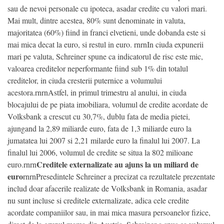
sau de nevoi personale cu ipoteca, asadar credite cu valori mari.
Mai mult, dintre acestea, 80% sunt denominate in valuta,
majoritatea (60%) fiind in franci elvetieni, unde dobanda este si
mai mica decat la euro, si restul in euro. rnrnIn ciuda expunerii
mari pe valuta, Schreiner spune ca indicatorul de risc este mic,
valoarea creditelor neperformante fiind sub 1% din totalul
creditelor, in ciuda cresterii puternice a volumului
acestora.rnrnAstfel, in primul trimestru al anului, in ciuda
blocajului de pe piata imobiliara, volumul de credite acordate de
Volksbank a crescut cu 30,7%, dublu fata de media pietei,
ajungand la 2,89 miliarde euro, fata de 1,3 miliarde euro la
jumatatea lui 2007 si 2,21 milarde euro la finalul lui 2007. La
finalul lui 2006, volumul de credite se situa la 802 milioane
Creditele externalizate au ajuns la un miliard de
euro.rnrn
euro
rnrnPresedintele Schreiner a precizat ca rezultatele prezentate
includ doar afacerile realizate de Volksbank in Romania, asadar
nu sunt incluse si creditele externalizate, adica cele credite
acordate companiilor sau, in mai mica masura persoanelor fizice,