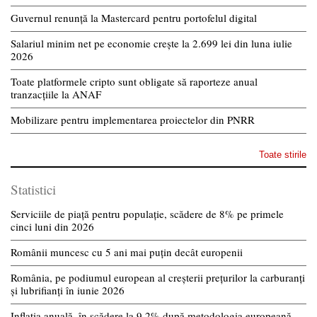
Guvernul renunță la Mastercard pentru portofelul digital
Salariul minim net pe economie crește la 2.699 lei din luna iulie
2026
Toate platformele cripto sunt obligate să raporteze anual
tranzacțiile la ANAF
Mobilizare pentru implementarea proiectelor din PNRR
Toate stirile
Statistici
Serviciile de piață pentru populație, scădere de 8% pe primele
cinci luni din 2026
Românii muncesc cu 5 ani mai puțin decât europenii
România, pe podiumul european al creșterii prețurilor la carburanți
și lubrifianți în iunie 2026
Inflația anuală, în scădere la 9,2% după metodologia europeană