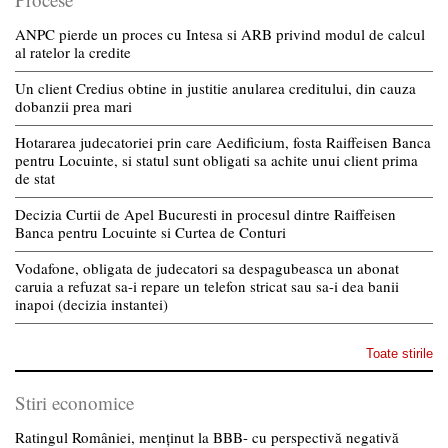
ANPC pierde un proces cu Intesa si ARB privind modul de calcul
al ratelor la credite
Un client Credius obtine in justitie anularea creditului, din cauza
dobanzii prea mari
Hotararea judecatoriei prin care Aedificium, fosta Raiffeisen Banca
pentru Locuinte, si statul sunt obligati sa achite unui client prima
de stat
Decizia Curtii de Apel Bucuresti in procesul dintre Raiffeisen
Banca pentru Locuinte si Curtea de Conturi
Vodafone, obligata de judecatori sa despagubeasca un abonat
caruia a refuzat sa-i repare un telefon stricat sau sa-i dea banii
inapoi (decizia instantei)
Toate stirile
Stiri economice
Ratingul României, menținut la BBB- cu perspectivă negativă