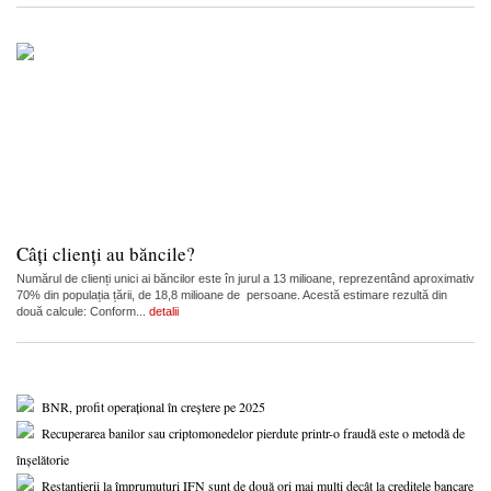
Câți clienți au băncile?
Numărul de clienți unici ai băncilor este în jurul a 13 milioane, reprezentând aproximativ
70% din populația țării, de 18,8 milioane de persoane. Acestă estimare rezultă din
două calcule: Conform...
detalii
BNR, profit operațional în creștere pe 2025
Recuperarea banilor sau criptomonedelor pierdute printr-o fraudă este o metodă de
înșelătorie
Restanțierii la împrumuturi IFN sunt de două ori mai mulți decât la creditele bancare