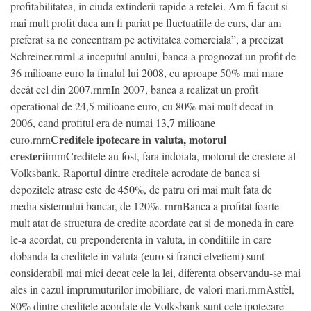
profitabilitatea, in ciuda extinderii rapide a retelei. Am fi facut si
mai mult profit daca am fi pariat pe fluctuatiile de curs, dar am
preferat sa ne concentram pe activitatea comerciala”, a precizat
Schreiner.rnrnLa inceputul anului, banca a prognozat un profit de
36 milioane euro la finalul lui 2008, cu aproape 50% mai mare
decât cel din 2007.rnrnIn 2007, banca a realizat un profit
operational de 24,5 milioane euro, cu 80% mai mult decat in
2006, cand profitul era de numai 13,7 milioane
Creditele ipotecare in valuta, motorul
euro.rnrn
cresterii
rnrnCreditele au fost, fara indoiala, motorul de crestere al
Volksbank. Raportul dintre creditele acrodate de banca si
depozitele atrase este de 450%, de patru ori mai mult fata de
media sistemului bancar, de 120%. rnrnBanca a profitat foarte
mult atat de structura de credite acordate cat si de moneda in care
le-a acordat, cu preponderenta in valuta, in conditiile in care
dobanda la creditele in valuta (euro si franci elvetieni) sunt
considerabil mai mici decat cele la lei, diferenta observandu-se mai
ales in cazul imprumuturilor imobiliare, de valori mari.rnrnAstfel,
80% dintre creditele acordate de Volksbank sunt cele ipotecare