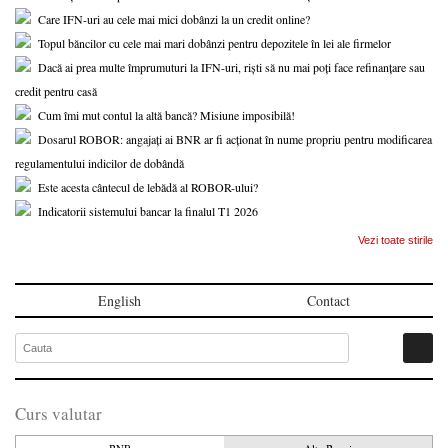
Care IFN-uri au cele mai mici dobânzi la un credit online?
Topul băncilor cu cele mai mari dobânzi pentru depozitele în lei ale firmelor
Dacă ai prea multe împrumuturi la IFN-uri, riști să nu mai poți face refinanțare sau
credit pentru casă
Cum îmi mut contul la altă bancă? Misiune imposibilă!
Dosarul ROBOR: angajați ai BNR ar fi acționat în nume propriu pentru modificarea
regulamentului indicilor de dobândă
Este acesta cântecul de lebădă al ROBOR-ului?
Indicatorii sistemului bancar la finalul T1 2026
Vezi toate stirile
English
Contact
Curs valutar