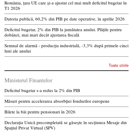
România, țara UE care și-a ajustat cel mai mult deficitul bugetar în
T1 2026
Datoria publică, 60,2% din PIB pe date operative, în aprilie 2026
Deficitul bugetar, 2% din PIB la jumătatea anului. Plățile pentru
dobânzi, mai mari decât ajustarea fiscală
Semnal de alarmă - producția industrială, -3,3% după primele cinci
luni ale anului
Toate stirile
Ministerul Finantelor
Deficitul bugetar s-a redus la 2% din PIB
Măsuri pentru accelerarea absorbției fondurilor europene
Bilete la băi pentru pensionari în 2026
Declarația Unică precompletată se găsește în secțiunea Mesaje din
Spațiul Privat Virtual (SPV)