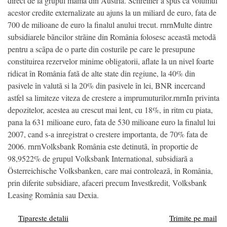
direct de la grupul mama din Austria. Schreiner a spus ca volumul
acestor credite externalizate au ajuns la un miliard de euro, fata de
700 de milioane de euro la finalul anului trecut. rnrnMulte dintre
subsidiarele bãncilor strãine din România folosesc aceastã metodã
pentru a scãpa de o parte din costurile pe care le presupune
constituirea rezervelor minime obligatorii, aflate la un nivel foarte
ridicat în România fatã de alte state din regiune, la 40% din
pasivele în valutã si la 20% din pasivele în lei, BNR incercand
astfel sa limiteze viteza de crestere a imprumuturilor.rnrnIn privinta
depozitelor, acestea au crescut mai lent, cu 18%, in ritm cu piata,
pana la 631 milioane euro, fata de 530 milioane euro la finalul lui
2007, cand s-a inregistrat o crestere importanta, de 70% fata de
2006. rnrnVolksbank România este detinutã, în proportie de
98,9522% de grupul Volksbank International, subsidiarã a
Österreichische Volksbanken, care mai controleazã, în România,
prin diferite subsidiare, afaceri precum Investkredit, Volksbank
Leasing România sau Dexia.
Tipareste detalii
Trimite pe mail