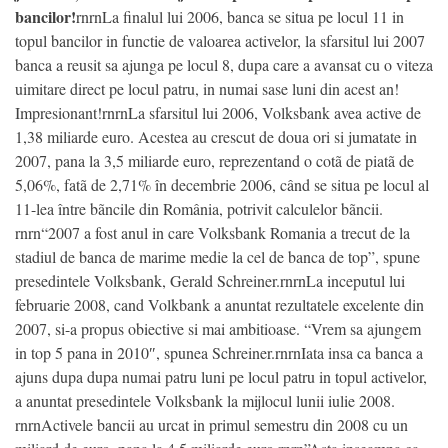
bancilor!
rnrnLa finalul lui 2006, banca se situa pe locul 11 in
topul bancilor in functie de valoarea activelor, la sfarsitul lui 2007
banca a reusit sa ajunga pe locul 8, dupa care a avansat cu o viteza
uimitare direct pe locul patru, in numai sase luni din acest an!
Impresionant!rnrnLa sfarsitul lui 2006, Volksbank avea active de
1,38 miliarde euro. Acestea au crescut de doua ori si jumatate in
2007, pana la 3,5 miliarde euro, reprezentand o cotã de piatã de
5,06%, fatã de 2,71% în decembrie 2006, când se situa pe locul al
11-lea între bãncile din România, potrivit calculelor bãncii.
rnrn“2007 a fost anul in care Volksbank Romania a trecut de la
stadiul de banca de marime medie la cel de banca de top”, spune
presedintele Volksbank, Gerald Schreiner.rnrnLa inceputul lui
februarie 2008, cand Volkbank a anuntat rezultatele excelente din
2007, si-a propus obiective si mai ambitioase. “Vrem sa ajungem
in top 5 pana in 2010″, spunea Schreiner.rnrnIata insa ca banca a
ajuns dupa dupa numai patru luni pe locul patru in topul activelor,
a anuntat presedintele Volksbank la mijlocul lunii iulie 2008.
rnrnActivele bancii au urcat in primul semestru din 2008 cu un