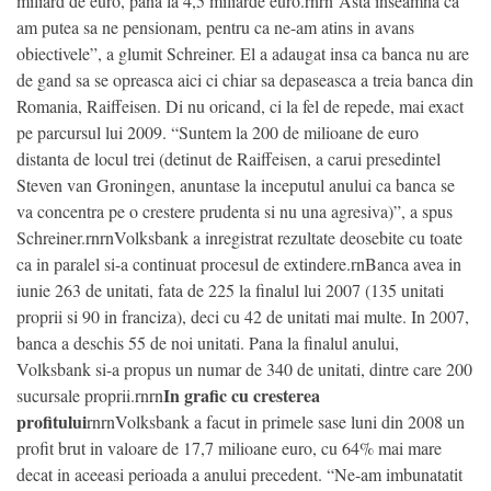
miliard de euro, pana la 4,5 miliarde euro.rnrn”Asta inseamna ca
am putea sa ne pensionam, pentru ca ne-am atins in avans
obiectivele”, a glumit Schreiner. El a adaugat insa ca banca nu are
de gand sa se opreasca aici ci chiar sa depaseasca a treia banca din
Romania, Raiffeisen. Di nu oricand, ci la fel de repede, mai exact
pe parcursul lui 2009. “Suntem la 200 de milioane de euro
distanta de locul trei (detinut de Raiffeisen, a carui presedintel
Steven van Groningen, anuntase la inceputul anului ca banca se
va concentra pe o crestere prudenta si nu una agresiva)”, a spus
Schreiner.rnrnVolksbank a inregistrat rezultate deosebite cu toate
ca in paralel si-a continuat procesul de extindere.rnBanca avea in
iunie 263 de unitati, fata de 225 la finalul lui 2007 (135 unitati
proprii si 90 in franciza), deci cu 42 de unitati mai multe. In 2007,
banca a deschis 55 de noi unitati. Pana la finalul anului,
Volksbank si-a propus un numar de 340 de unitati, dintre care 200
In grafic cu cresterea
sucursale proprii.rnrn
profitului
rnrnVolksbank a facut in primele sase luni din 2008 un
profit brut in valoare de 17,7 milioane euro, cu 64% mai mare
decat in aceeasi perioada a anului precedent. “Ne-am imbunatatit