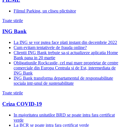
Filmul Parking, un cliseu plictisitor
Toate stirile
ING Bank
La ING se vor putea face plati instant din decembrie 2022
Cum evitam tentativele de frauda online?
Clientii ING Bank trebuie sa-si actualizeze aplicatia Home
Bank pana in 20 martie
Obligatiunile Rockcastle, cel mai mare proprietar de centre
comerciale din Europa Centrala si de Est, intermediata de
ING Bank
ING Bank transforma departamentul de responsabilitate
sociala intr-unul de sustenabilitate
Toate stirile
Criza COVID-19
In majoritatea unitatilor BRD se poate intra fara certificat
verde
La BCR se poate intra fara certificat verde