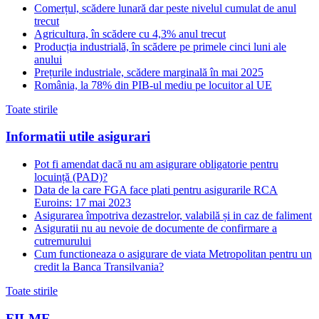
Comerțul, scădere lunară dar peste nivelul cumulat de anul
trecut
Agricultura, în scădere cu 4,3% anul trecut
Producția industrială, în scădere pe primele cinci luni ale
anului
Prețurile industriale, scădere marginală în mai 2025
România, la 78% din PIB-ul mediu pe locuitor al UE
Toate stirile
Informatii utile asigurari
Pot fi amendat dacă nu am asigurare obligatorie pentru
locuință (PAD)?
Data de la care FGA face plati pentru asigurarile RCA
Euroins: 17 mai 2023
Asigurarea împotriva dezastrelor, valabilă și in caz de faliment
Asiguratii nu au nevoie de documente de confirmare a
cutremurului
Cum functioneaza o asigurare de viata Metropolitan pentru un
credit la Banca Transilvania?
Toate stirile
FILME