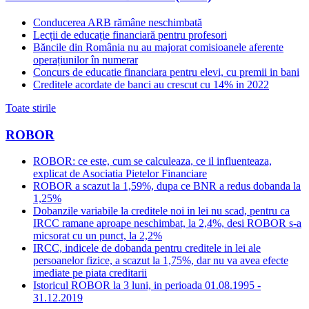
Conducerea ARB rămâne neschimbată
Lecții de educație financiară pentru profesori
Băncile din România nu au majorat comisioanele aferente
operațiunilor în numerar
Concurs de educatie financiara pentru elevi, cu premii in bani
Creditele acordate de banci au crescut cu 14% in 2022
Toate stirile
ROBOR
ROBOR: ce este, cum se calculeaza, ce il influenteaza,
explicat de Asociatia Pietelor Financiare
ROBOR a scazut la 1,59%, dupa ce BNR a redus dobanda la
1,25%
Dobanzile variabile la creditele noi in lei nu scad, pentru ca
IRCC ramane aproape neschimbat, la 2,4%, desi ROBOR s-a
micsorat cu un punct, la 2,2%
IRCC, indicele de dobanda pentru creditele in lei ale
persoanelor fizice, a scazut la 1,75%, dar nu va avea efecte
imediate pe piata creditarii
Istoricul ROBOR la 3 luni, in perioada 01.08.1995 -
31.12.2019