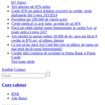
BT Direct
Trei abuzuri ale IFN-urilor
Unele IFN-uri aplică dobânzi excesive la credite, peste
plafoanele din Legea 243/2024
Provident are 200.000 de clienți activi
Credit medical cu acte false, acordat de un IFN
Dacă am plătit dublul sumei împrumutate la cardul Axi, se
poate aplica Legea 243?
Am pierdut la pariuri online 30.000 de lei, apoi am făcut 9
credite la IFN-uri, să plătesc datoria
Ce pot să fac dacă Axi Card îmi cere să plătesc de patru ori
mai mult decât suma împrumutată?
Credite fără comision de acordare la Patria Bank și Patria
Credit
Vezi toate stirile
English
Contact
Curs valutar
BNR
Alte Banci