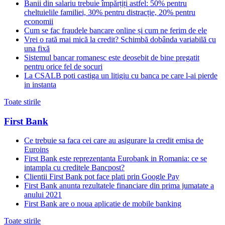
Banii din salariu trebuie împărțiți astfel: 50% pentru
cheltuielile familiei, 30% pentru distracție, 20% pentru
economii
Cum se fac fraudele bancare online și cum ne ferim de ele
Vrei o rată mai mică la credit? Schimbă dobânda variabilă cu
una fixă
Sistemul bancar romanesc este deosebit de bine pregatit
pentru orice fel de socuri
La CSALB poti castiga un litigiu cu banca pe care l-ai pierde
in instanta
Toate stirile
First Bank
Ce trebuie sa faca cei care au asigurare la credit emisa de
Euroins
First Bank este reprezentanta Eurobank in Romania: ce se
intampla cu creditele Bancpost?
Clientii First Bank pot face plati prin Google Pay
First Bank anunta rezultatele financiare din prima jumatate a
anului 2021
First Bank are o noua aplicatie de mobile banking
Toate stirile