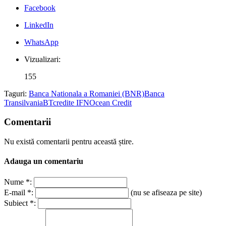
Facebook
LinkedIn
WhatsApp
Vizualizari:
155
Taguri:
Banca Nationala a Romaniei (BNR)
Banca
Transilvania
BT
credite IFN
Ocean Credit
Comentarii
Nu există comentarii pentru această știre.
Adauga un comentariu
Nume *:
E-mail *:
(nu se afiseaza pe site)
Subiect *: