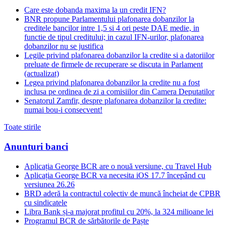
Care este dobanda maxima la un credit IFN?
BNR propune Parlamentului plafonarea dobanzilor la
creditele bancilor intre 1,5 si 4 ori peste DAE medie, in
functie de tipul creditului; in cazul IFN-urilor, plafonarea
dobanzilor nu se justifica
Legile privind plafonarea dobanzilor la credite si a datoriilor
preluate de firmele de recuperare se discuta in Parlament
(actualizat)
Legea privind plafonarea dobanzilor la credite nu a fost
inclusa pe ordinea de zi a comisiilor din Camera Deputatilor
Senatorul Zamfir, despre plafonarea dobanzilor la credite:
numai bou-i consecvent!
Toate stirile
Anunturi banci
Aplicația George BCR are o nouă versiune, cu Travel Hub
Aplicația George BCR va necesita iOS 17.7 începând cu
versiunea 26.26
BRD aderă la contractul colectiv de muncă încheiat de CPBR
cu sindicatele
Libra Bank și-a majorat profitul cu 20%, la 324 milioane lei
Programul BCR de sărbătorile de Paște