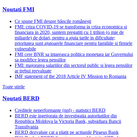
Noutati FMI
Ce spune FMI despre băncile românești
FMI: criza COVID-19 se transforma in criza economica si
financiara in 2020, suntem pregatiti cu 1 trilion (o mie de
miliarde) de dolari, pentru a ajuta tarile in dificultate;
prioritatea sunt ajutoarele financiare pentru familiile si firmele
vulnerabile
FMI cere BNR sa intareasca politica monetara iar Guvernului
sa modifice legea pensiilor
FMI: majorarea salariilor din sectorul public si legea pensiilor
ar trebui reevaluate
IMF statement of the 2018 Article IV Mission to Romania
Toate stirile
Noutati BERD
Creditele neperformante (npl) - statistici BERD
BERD este ingrijorata de investigatia autoritatilor din
Republica Moldova la Victoria Bank, subsidiara Bancii
Transilvania
BERD dezvaluie cat a platit pe actiunile Piraeus Bank