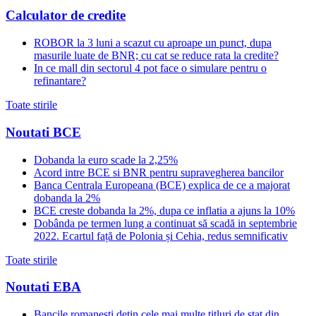
Calculator de credite
ROBOR la 3 luni a scazut cu aproape un punct, dupa
masurile luate de BNR; cu cat se reduce rata la credite?
In ce mall din sectorul 4 pot face o simulare pentru o
refinantare?
Toate stirile
Noutati BCE
Dobanda la euro scade la 2,25%
Acord intre BCE si BNR pentru supravegherea bancilor
Banca Centrala Europeana (BCE) explica de ce a majorat
dobanda la 2%
BCE creste dobanda la 2%, dupa ce inflatia a ajuns la 10%
Dobânda pe termen lung a continuat să scadă in septembrie
2022. Ecartul față de Polonia și Cehia, redus semnificativ
Toate stirile
Noutati EBA
Bancile romanesti detin cele mai multe titluri de stat din