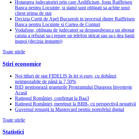
Hotararea judecatoriei prin care Aedificium, fosta Raiffeisen
Banca pentru Locuinte, si statul sunt obligati sa achite unui
client prima de stat
Decizia Curtii de Apel Bucuresti in procesul dintre Raiffeisen
Banca pentru Locuinte si Curtea de Conturi
Vodafone, obligata de judecatori sa despagubeasca un abonat
caruia a refuzat sa-i repare un telefon stricat sau sa-i dea banii
inapoi (decizia instantei)
Toate stirile
Stiri economice
Noi titluri de stat FIDELIS în lei și euro, cu dobânzi
neimpozabile de pânã la 7,50%
BID gestionează granturile Programului Diaspora Investește
Acasă
Ratingul României, confirmat la Baa3
Ratingul României, menținut la BBB- cu perspectivă negativă
Guvernul renunță la Mastercard pentru portofelul digital
Toate stirile
Statistici