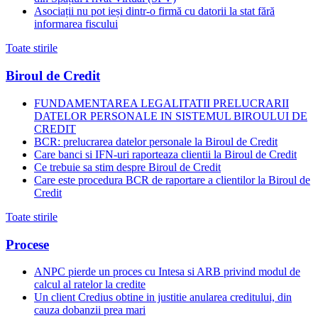
Asociații nu pot ieși dintr-o firmă cu datorii la stat fără
informarea fiscului
Toate stirile
Biroul de Credit
FUNDAMENTAREA LEGALITATII PRELUCRARII
DATELOR PERSONALE IN SISTEMUL BIROULUI DE
CREDIT
BCR: prelucrarea datelor personale la Biroul de Credit
Care banci si IFN-uri raporteaza clientii la Biroul de Credit
Ce trebuie sa stim despre Biroul de Credit
Care este procedura BCR de raportare a clientilor la Biroul de
Credit
Toate stirile
Procese
ANPC pierde un proces cu Intesa si ARB privind modul de
calcul al ratelor la credite
Un client Credius obtine in justitie anularea creditului, din
cauza dobanzii prea mari