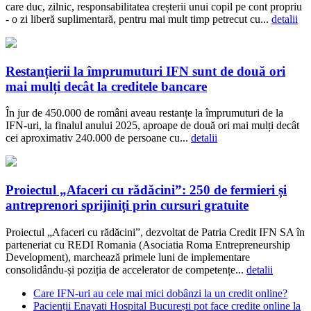
care duc, zilnic, responsabilitatea creșterii unui copil pe cont propriu
- o zi liberă suplimentară, pentru mai mult timp petrecut cu...
detalii
Restanțierii la împrumuturi IFN sunt de două ori
mai mulți decât la creditele bancare
În jur de 450.000 de români aveau restanțe la împrumuturi de la
IFN-uri, la finalul anului 2025, aproape de două ori mai mulți decât
cei aproximativ 240.000 de persoane cu...
detalii
Proiectul „Afaceri cu rădăcini”: 250 de fermieri și
antreprenori sprijiniți prin cursuri gratuite
Proiectul „Afaceri cu rădăcini”, dezvoltat de Patria Credit IFN SA în
parteneriat cu REDI Romania (Asociatia Roma Entrepreneurship
Development), marchează primele luni de implementare
consolidându-și poziția de accelerator de competențe...
detalii
Care IFN-uri au cele mai mici dobânzi la un credit online?
Pacienții Enayati Hospital București pot face credite online la