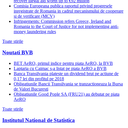
recover illegal aid worth up to €92 million
Comisia Europeana publica raportul privind progresele
inregistrate de Romania in cadrul mecanismului de cooperare
si de verificare (MCV)
Infringements: Commission refers Greece, Ireland and
Romania to the Court of Justice for not implementing anti-
money laundering rules
Toate stirile
Noutati BVB
BET AeRO, primul indice pentru piata AeRO, la BVB
Laptaria cu Caimac s-a listat pe piata AeRO a BVB
Banca Transilvania plateste un dividend brut pe actiune de
0,17 lei din profitul pe 2018
Obligatiunile Bancii Transilvania se tranzactioneaza la Bursa
de Valori Bucuresti
Obligatiunile Good Pople SA (FRU21) au debutat pe piata
AeRO
Toate stirile
Institutul National de Statistica