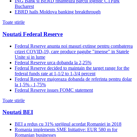
ING Bank si BERD finanteaza parcul logistic CTPark
Bucharest
EBRD hails Moldova banking breakthrough
Toate stirile
Noutati Federal Reserve
Federal Reserve anunta noi masuri extinse pentru combaterea
crizei COVID-19, care produce pagube "imense" in Statele
Unite si in lume
Federal Reserve urca dobanda la 2,25%
Federal Reserve decided to maintain the target range for the
federal funds rate at 1-1/2 to 1-3/4 percent
Federal Reserve majoreaza dobanda de referinta pentru dolar
la 1,5% - 1,75%
Federal Reserve issues FOMC statement
Toate stirile
Noutati BEI
BEI a redus cu 31% sprijinul acordat Romaniei in 2018
Romania implements SME Initiative: EUR 580 m for
Romanian businesses