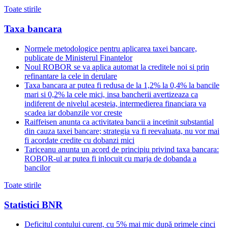
Toate stirile
Taxa bancara
Normele metodologice pentru aplicarea taxei bancare,
publicate de Ministerul Finantelor
Noul ROBOR se va aplica automat la creditele noi si prin
refinantare la cele in derulare
Taxa bancara ar putea fi redusa de la 1,2% la 0,4% la bancile
mari si 0,2% la cele mici, insa bancherii avertizeaza ca
indiferent de nivelul acesteia, intermedierea financiara va
scadea iar dobanzile vor creste
Raiffeisen anunta ca activitatea bancii a incetinit substantial
din cauza taxei bancare; strategia va fi reevaluata, nu vor mai
fi acordate credite cu dobanzi mici
Tariceanu anunta un acord de principiu privind taxa bancara:
ROBOR-ul ar putea fi inlocuit cu marja de dobanda a
bancilor
Toate stirile
Statistici BNR
Deficitul contului curent, cu 5% mai mic după primele cinci