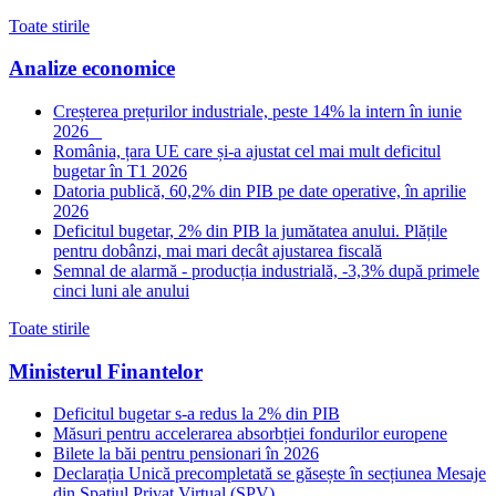
Toate stirile
Analize economice
Creșterea prețurilor industriale, peste 14% la intern în iunie
2026
România, țara UE care și-a ajustat cel mai mult deficitul
bugetar în T1 2026
Datoria publică, 60,2% din PIB pe date operative, în aprilie
2026
Deficitul bugetar, 2% din PIB la jumătatea anului. Plățile
pentru dobânzi, mai mari decât ajustarea fiscală
Semnal de alarmă - producția industrială, -3,3% după primele
cinci luni ale anului
Toate stirile
Ministerul Finantelor
Deficitul bugetar s-a redus la 2% din PIB
Măsuri pentru accelerarea absorbției fondurilor europene
Bilete la băi pentru pensionari în 2026
Declarația Unică precompletată se găsește în secțiunea Mesaje
din Spațiul Privat Virtual (SPV)