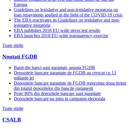
Europa
Guidelines on legislative and non-legislative moratoria on
loan repayments applied in the light of the COVID-19 crisis
The EBA reactivates its Guidelines on legislative and non-
legislative moratoria
EBA publishes 2018 EU-wide stress test results
EBA launches 2018 EU-wide transparency exercise
Toate stirile
Noutati FGDB
Banii din banci sunt garantati, anunta FGDB
Depozitele bancare garantate de FGDB au crescut cu 13
miliarde lei
Depozitele bancare garantate de FGDB reprezinta doua treimi
din totalul depozitelor din bancile romanesti
Peste 80% din depozitele bancare sunt garantate
Depozitele bancare nu intra in campania electorala
Toate stirile
CSALB