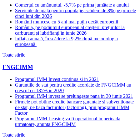
Comerțul cu amănuntul, -5,7% pe prima jumătate a anului
Serviciile de piață pentru populație, scădere de 8% pe primele
cinci luni din 2026
Românii muncesc cu 5 ani mai puțin decât europenii
România, pe podiumul european al creșterii prețurilor la
carburanți și lubrifianți în iunie 2026
Inflația anuală, în scădere la 9,2% după metodologia
europeană
Toate stirile
FNGCIMM
Programul IMM Invest continua si in 2021
Garantiile de stat pentru credite acordate de FNGCIMM au
crescut cu 185% in 2020
Programul IMM invest se prelungeste pana in 30 iunie 2021
Firmele pot obtine credite bancare garantate si subventionate
de stat, pe baza facturilor (factoring), prin programul IMM
Factor
Programul IMM Leasing va fi operational in perioada
urmatoare, anunta FNGCIMM
Toate stirile