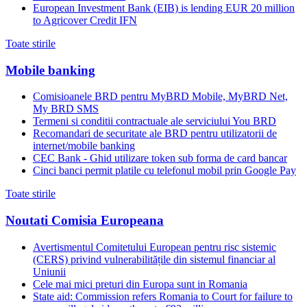
European Investment Bank (EIB) is lending EUR 20 million
to Agricover Credit IFN
Toate stirile
Mobile banking
Comisioanele BRD pentru MyBRD Mobile, MyBRD Net,
My BRD SMS
Termeni si conditii contractuale ale serviciului You BRD
Recomandari de securitate ale BRD pentru utilizatorii de
internet/mobile banking
CEC Bank - Ghid utilizare token sub forma de card bancar
Cinci banci permit platile cu telefonul mobil prin Google Pay
Toate stirile
Noutati Comisia Europeana
Avertismentul Comitetului European pentru risc sistemic
(CERS) privind vulnerabilitățile din sistemul financiar al
Uniunii
Cele mai mici preturi din Europa sunt in Romania
State aid: Commission refers Romania to Court for failure to