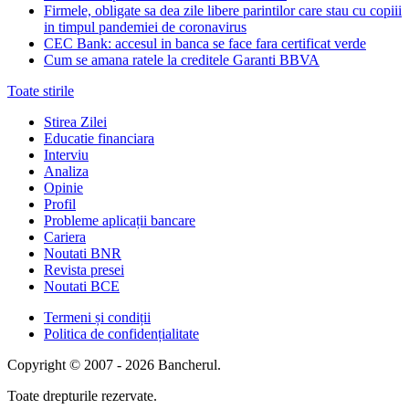
Firmele, obligate sa dea zile libere parintilor care stau cu copiii
in timpul pandemiei de coronavirus
CEC Bank: accesul in banca se face fara certificat verde
Cum se amana ratele la creditele Garanti BBVA
Toate stirile
Stirea Zilei
Educatie financiara
Interviu
Analiza
Opinie
Profil
Probleme aplicații bancare
Cariera
Noutati BNR
Revista presei
Noutati BCE
Termeni și condiții
Politica de confidențialitate
Copyright © 2007 - 2026 Bancherul.
Toate drepturile rezervate.