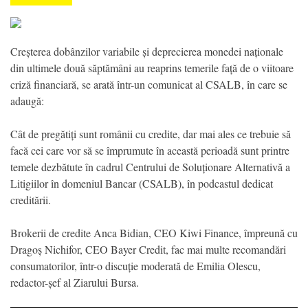
Creșterea dobânzilor variabile și deprecierea monedei naționale
din ultimele două săptămâni au reaprins temerile față de o viitoare
criză financiară, se arată într-un comunicat al CSALB, în care se
adaugă:
Cât de pregătiți sunt românii cu credite, dar mai ales ce trebuie să
facă cei care vor să se împrumute în această perioadă sunt printre
temele dezbătute în cadrul Centrului de Soluționare Alternativă a
Litigiilor în domeniul Bancar (CSALB), în podcastul dedicat
creditării.
Brokerii de credite Anca Bidian, CEO Kiwi Finance, împreună cu
Dragoș Nichifor, CEO Bayer Credit, fac mai multe recomandări
consumatorilor, într-o discuție moderată de Emilia Olescu,
redactor-șef al Ziarului Bursa.