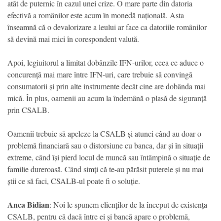
atât de puternic în cazul unei crize. O mare parte din datoria
efectivă a românilor este acum în monedă națională. Asta
înseamnă că o devalorizare a leului ar face ca datoriile românilor
să devină mai mici în corespondent valută.
Apoi, legiuitorul a limitat dobânzile IFN-urilor, ceea ce aduce o
concurență mai mare între IFN-uri, care trebuie să convingă
consumatorii și prin alte instrumente decât cine are dobânda mai
mică. În plus, oamenii au acum la îndemână o plasă de siguranță
prin CSALB.
Oamenii trebuie să apeleze la CSALB și atunci când au doar o
problemă financiară sau o distorsiune cu banca, dar și în situații
extreme, când își pierd locul de muncă sau întâmpină o situație de
familie dureroasă. Când simți că te-au părăsit puterele și nu mai
știi ce să faci, CSALB-ul poate fi o soluție.
Anca Bidian
: Noi le spunem clienților de la început de existența
CSALB, pentru că dacă între ei și bancă apare o problemă,