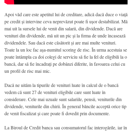
Apoi văd care este apetitul lui de creditare, adică dacă duce o viață
pe credit și intervine ceva neprevăzut poate fi ușor destabilizat. Mă
mai uit la sursele lui de venit din salarii, din dividende. Dacă are
venituri din dividende, mă uit un pic și la firma de unde încasează
dividendele. Sau dacă este căsătorit și are mai multe venituri.
Toate la un loc fac așa-numitul scoring de risc. În urma acestuia se
poate întâmpla ca doi colegi de serviciu să fie la fel de eligibili la o
bancă, dar să fie încadrați pe dobânzi diferite, în favoarea celui cu
un profil de risc mai mic.
Dacă ne uităm la tipurile de venituri luate în calcul de o bancă
vedem că sunt 27 de venituri eligibile care sunt luate în
considerare. Cele mai uzuale sunt salariile, pensii, veniturile din
dividende, veniturile din chirii. În general băncile acceptă orice tip
de venit fiscalizat și care poate fi dovedit prin documente.
La Biroul de Credit banca sau consumatorul fac interogările, iar în