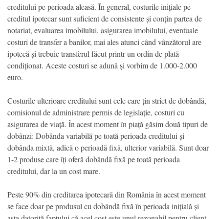
creditului pe perioada aleasă. În general, costurile inițiale pe
creditul ipotecar sunt suficient de consistente și conțin partea de
notariat, evaluarea imobilului, asigurarea imobilului, eventuale
costuri de transfer a banilor, mai ales atunci când vânzătorul are
ipotecă și trebuie transferul făcut printr-un ordin de plată
condiționat. Aceste costuri se adună și vorbim de 1.000-2.000
euro.
Costurile ulterioare creditului sunt cele care țin strict de dobândă,
comisionul de administrare permis de legislație, costuri cu
asigurarea de viață. În acest moment în piață găsim două tipuri de
dobânzi: Dobânda variabilă pe toată perioada creditului și
dobânda mixtă, adică o perioadă fixă, ulterior variabilă. Sunt doar
1-2 produse care îți oferă dobândă fixă pe toată perioada
creditului, dar la un cost mare.
Peste 90% din creditarea ipotecară din România în acest moment
se face doar pe produsul cu dobândă fixă în perioada inițială și
asta datorită faptului că acel cost este unul rezonabil pentru client.