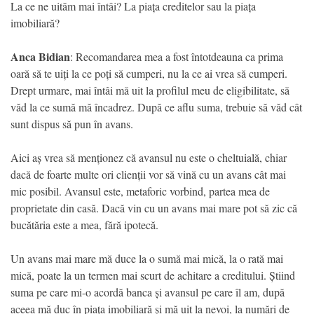
La ce ne uităm mai întâi? La piața creditelor sau la piața
imobiliară?
Anca Bidian
: Recomandarea mea a fost întotdeauna ca prima
oară să te uiți la ce poți să cumperi, nu la ce ai vrea să cumperi.
Drept urmare, mai întâi mă uit la profilul meu de eligibilitate, să
văd la ce sumă mă încadrez. După ce aflu suma, trebuie să văd cât
sunt dispus să pun în avans.
Aici aș vrea să menționez că avansul nu este o cheltuială, chiar
dacă de foarte multe ori clienții vor să vină cu un avans cât mai
mic posibil. Avansul este, metaforic vorbind, partea mea de
proprietate din casă. Dacă vin cu un avans mai mare pot să zic că
bucătăria este a mea, fără ipotecă.
Un avans mai mare mă duce la o sumă mai mică, la o rată mai
mică, poate la un termen mai scurt de achitare a creditului. Știind
suma pe care mi-o acordă banca și avansul pe care îl am, după
aceea mă duc în piața imobiliară și mă uit la nevoi, la numări de