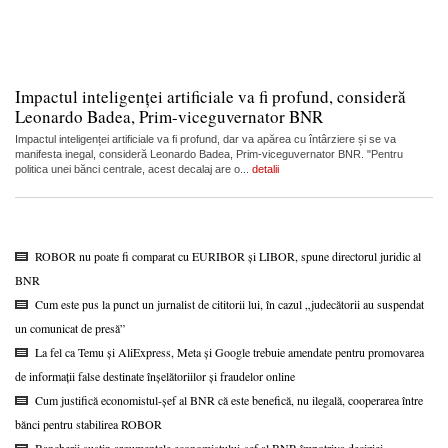
Impactul inteligenței artificiale va fi profund, consideră
Leonardo Badea, Prim-viceguvernator BNR
Impactul inteligenței artificiale va fi profund, dar va apărea cu întârziere și se va
manifesta inegal, consideră Leonardo Badea, Prim-viceguvernator BNR. "Pentru
politica unei bănci centrale, acest decalaj are o...
detalii
ROBOR nu poate fi comparat cu EURIBOR și LIBOR, spune directorul juridic al
BNR
Cum este pus la punct un jurnalist de cititorii lui, în cazul „judecătorii au suspendat
un comunicat de presă”
La fel ca Temu și AliExpress, Meta și Google trebuie amendate pentru promovarea
de informații false destinate înșelătoriilor și fraudelor online
Cum justifică economistul-șef al BNR că este benefică, nu ilegală, cooperarea între
bănci pentru stabilirea ROBOR