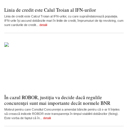
Linia de credit este Calul Troian al IFN-urilor
Linia de credit este Calcul Troian al IFN-urilor, cu care supraîndatorează populația.
IFN-urile își ascund dobânzile mari în liniile de credit, împrumuturi de tip revolving, cum
sunt cardurile de credit...
detalii
În cazul ROBOR, justiția va decide dacă regulile
concurenței sunt mai importante decât normele BNR
Motivul pentru care Consiliul Concurenței a amendat băncile pentru că s-ar fi înțeles
să crească indicele ROBOR este transparența în timpul stabilirii dobânzilor (fixing).
Este vorba de faptul că în...
detalii