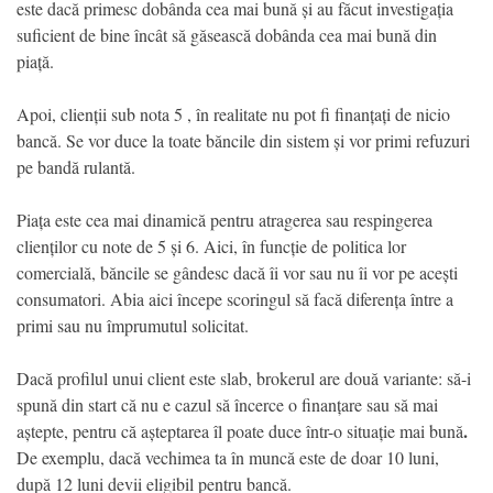
este dacă primesc dobânda cea mai bună și au făcut investigația
suficient de bine încât să găsească dobânda cea mai bună din
piață.
Apoi, clienții sub nota 5 , în realitate nu pot fi finanțați de nicio
bancă. Se vor duce la toate băncile din sistem și vor primi refuzuri
pe bandă rulantă.
Piața este cea mai dinamică pentru atragerea sau respingerea
clienților cu note de 5 și 6. Aici, în funcție de politica lor
comercială, băncile se gândesc dacă îi vor sau nu îi vor pe acești
consumatori. Abia aici începe scoringul să facă diferența între a
primi sau nu împrumutul solicitat.
Dacă profilul unui client este slab, brokerul are două variante: să-i
spună din start că nu e cazul să încerce o finanțare sau să mai
.
aștepte, pentru că așteptarea îl poate duce într-o situație mai bună
De exemplu, dacă vechimea ta în muncă este de doar 10 luni,
după 12 luni devii eligibil pentru bancă.