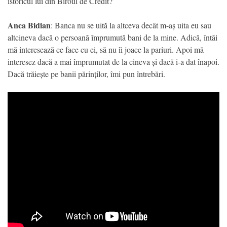
istoricul lui din Biroul de Credit?
Anca Bidian
: Banca nu se uită la altceva decât m-aș uita eu sau
altcineva dacă o persoană împrumută bani de la mine. Adică, întâi
mă interesează ce face cu ei, să nu îi joace la pariuri. Apoi mă
interesez dacă a mai împrumutat de la cineva și dacă i-a dat înapoi.
Dacă trăiește pe banii părinților, îmi pun întrebări.