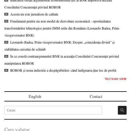
Bancherii susțin argumentele economistului-șef al BNR împotriva deciziei
Consiliului Concurenței privind ROBOR
Acesta nu este jurnalism de calitate
Fundament pentru un nou model de dezvoltare economică - oportunitatea
transformărilor tehnologice pentru IMM-urile din România (Leonardo Badea, Prim-
viceguvernator BNR)
Leonardo Badea, Prim-viceguvernator BNR: Despre „coincidența divină” și
stabilitatea cursului de schimb
În ce constă contraargumentul BNR la acuzația Consiliului Concurenței privind
manipularea ROBOR
ROBOR și noua industrie a despăgubirilor: când indignarea ține loc de probă
Vezi toate stirile
English
Contact
Curs valutar