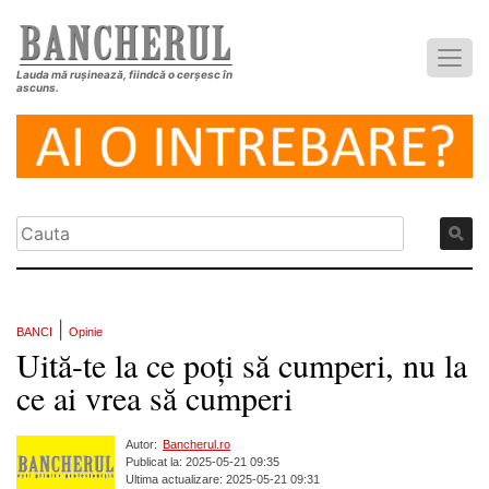
Lauda mă rușinează, fiindcă o cerșesc în
ascuns.
|
BANCI
Opinie
Uită-te la ce poți să cumperi, nu la
ce ai vrea să cumperi
Autor:
Bancherul.ro
Publicat la: 2025-05-21 09:35
Ultima actualizare: 2025-05-21 09:31