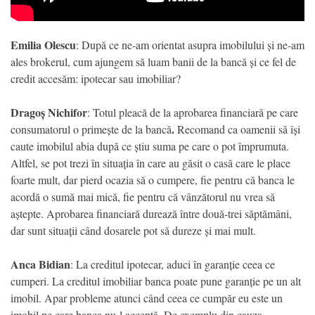
Emilia Olescu
: După ce ne-am orientat asupra imobilului și ne-am
ales brokerul, cum ajungem să luam banii de la bancă și ce fel de
credit accesăm: ipotecar sau imobiliar?
Dragoș Nichifor
: Totul pleacă de la aprobarea financiară pe care
.
consumatorul o primește de la bancă
Recomand ca oamenii să își
caute imobilul abia după ce știu suma pe care o pot împrumuta.
Altfel, se pot trezi în situația în care au găsit o casă care le place
foarte mult, dar pierd ocazia să o cumpere, fie pentru că banca le
acordă o sumă mai mică, fie pentru că vânzătorul nu vrea să
aștepte. Aprobarea financiară durează între două-trei săptămâni,
dar sunt situații când dosarele pot să dureze și mai mult.
Anca Bidian
: La creditul ipotecar, aduci în garanție ceea ce
cumperi. La creditul imobiliar banca poate pune garanție pe un alt
imobil. Apar probleme atunci când ceea ce cumpăr eu este un
imobil pe care banca nu-l acceptă. De exemplu din cauza