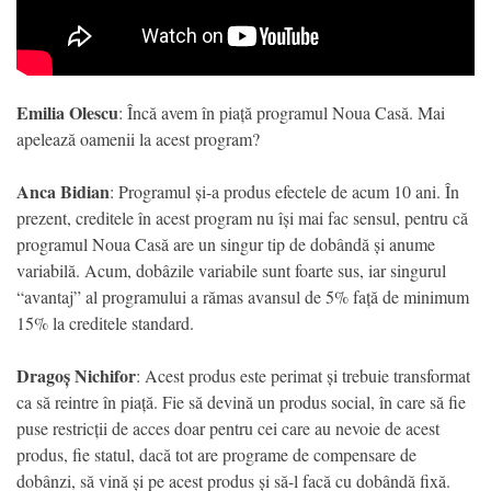
Emilia Olescu
: Încă avem în piață programul Noua Casă. Mai
apelează oamenii la acest program?
Anca Bidian
: Programul și-a produs efectele de acum 10 ani. În
prezent, creditele în acest program nu își mai fac sensul, pentru că
programul Noua Casă are un singur tip de dobândă și anume
variabilă. Acum, dobâzile variabile sunt foarte sus, iar singurul
“avantaj” al programului a rămas avansul de 5% față de minimum
15% la creditele standard.
Dragoș Nichifor
: Acest produs este perimat și trebuie transformat
ca să reintre în piață. Fie să devină un produs social, în care să fie
puse restricții de acces doar pentru cei care au nevoie de acest
produs, fie statul, dacă tot are programe de compensare de
dobânzi, să vină și pe acest produs și să-l facă cu dobândă fixă.