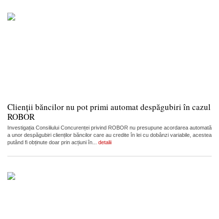
Clienții băncilor nu pot primi automat despăgubiri în cazul
ROBOR
Investigația Consiliului Concurenței privind ROBOR nu presupune acordarea automată
a unor despăgubiri clienților băncilor care au credite în lei cu dobânzi variabile, acestea
putând fi obținute doar prin acțiuni în...
detalii