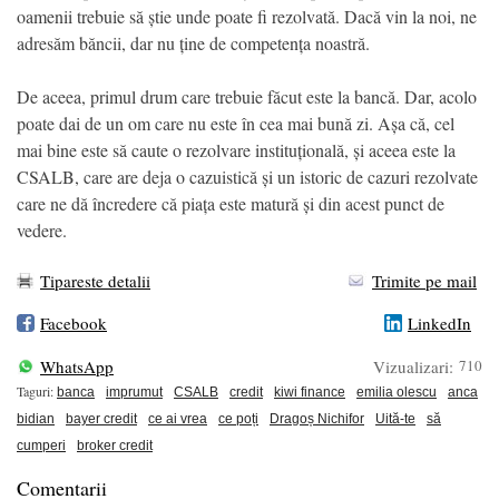
oamenii trebuie să știe unde poate fi rezolvată. Dacă vin la noi, ne
adresăm băncii, dar nu ține de competența noastră.
De aceea, primul drum care trebuie făcut este la bancă. Dar, acolo
poate dai de un om care nu este în cea mai bună zi. Așa că, cel
mai bine este să caute o rezolvare instituțională, și aceea este la
CSALB, care are deja o cazuistică și un istoric de cazuri rezolvate
care ne dă încredere că piața este matură și din acest punct de
vedere.
Tipareste detalii
Trimite pe mail
Facebook
LinkedIn
WhatsApp
Vizualizari:
710
Taguri:
banca
imprumut
CSALB
credit
kiwi finance
emilia olescu
anca
bidian
bayer credit
ce ai vrea
ce poți
Dragoș Nichifor
Uită-te
să
cumperi
broker credit
Comentarii