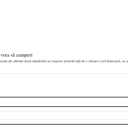
i vrea să cumperi
onale din ultimele două săptămâni au reaprins temerile față de o viitoare criză financiară, se 