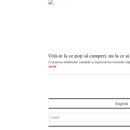
Uită-te la ce poți să cumperi, nu la ce a
Creșterea dobânzilor variabile și deprecierea monedei nați
detalii
English