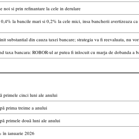
noi si prin refinantare la cele in derulare
0,4% la bancile mari si 0,2% la cele mici, insa bancherii avertizeaza ca 
init substantial din cauza taxei bancare; strategia va fi reevaluata, nu v
nd taxa bancara: ROBOR-ul ar putea fi inlocuit cu marja de dobanda a b
 primele cinci luni ale anului
pă prima treime a anului
pă primele două luni ale anului
% în ianuarie 2026