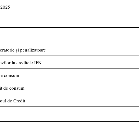
i 2025
atorie și penalizatoare
ilor la creditele IFN
 de consum
dit de consum
oul de Credit