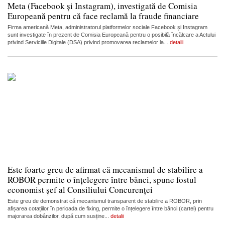
Meta (Facebook și Instagram), investigată de Comisia
Europeană pentru că face reclamă la fraude financiare
Firma americană Meta, administratorul platformelor sociale Facebook și Instagram
sunt investigate în prezent de Comisia Europeană pentru o posibilă încălcare a Actului
privind Serviciile Digitale (DSA) privind promovarea reclamelor la...
detalii
Este foarte greu de afirmat că mecanismul de stabilire a
ROBOR permite o înțelegere între bănci, spune fostul
economist șef al Consiliului Concurenței
Este greu de demonstrat că mecanismul transparent de stabilire a ROBOR, prin
afișarea cotațiilor în perioada de fixing, permite o înțelegere între bănci (cartel) pentru
majorarea dobânzilor, după cum susține...
detalii