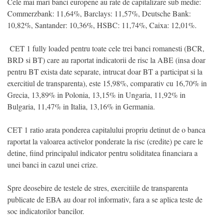
Cele mai mari banci europene au rate de capitalizare sub medie:
Commerzbank: 11,64%, Barclays: 11,57%, Deutsche Bank:
10,82%, Santander: 10,36%, HSBC: 11,74%, Caixa: 12,01%.
CET 1 fully loaded pentru toate cele trei banci romanesti (BCR,
BRD si BT) care au raportat indicatorii de risc la ABE (insa doar
pentru BT exista date separate, intrucat doar BT a participat si la
exercitiul de transparenta), este 15,98%, comparativ cu 16,70% in
Grecia, 13,89% in Polonia, 13,15% in Ungaria, 11,92% in
Bulgaria, 11,47% in Italia, 13,16% in Germania.
CET 1 ratio arata ponderea capitalului propriu detinut de o banca
raportat la valoarea activelor ponderate la risc (credite) pe care le
detine, fiind principalul indicator pentru soliditatea financiara a
unei banci in cazul unei crize.
Spre deosebire de testele de stres, exercitiile de transparenta
publicate de EBA au doar rol informativ, fara a se aplica teste de
soc indicatorilor bancilor.