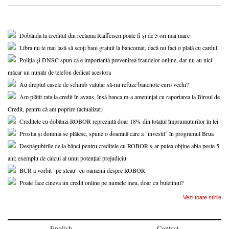
Dobânda la creditul din reclama Raiffeisen poate fi și de 5 ori mai mare
Libra nu te mai lasă să scoți bani gratuit la bancomat, dacă nu faci o plată cu cardul
Poliția și DNSC spun că e importantă prevenirea fraudelor online, dar nu au nici
măcar un număr de telefon dedicat acestora
Au dreptul casele de schimb valutar să-mi refuze bancnote euro vechi?
Am plătit rata la credit în avans, însă banca m-a amenințat cu raportarea la Biroul de
Credit, pentru că am poprire (actualizat)
Creditele cu dobânzi ROBOR reprezintă doar 18% din totalul împrumuturilor în lei
Prostia și domnia se plătesc, spune o doamnă care a "investit" în programul Brua
Despăgubirile de la bănci pentru creditele cu ROBOR s-ar putea obține abia peste 5
ani; exemplu de calcul al unui potențial prejudiciu
BCR a vorbit "pe șleau" cu oamenii despre ROBOR
Poate face cineva un credit online pe numele meu, doar cu buletinul?
Vezi toate stirile
English
Contact