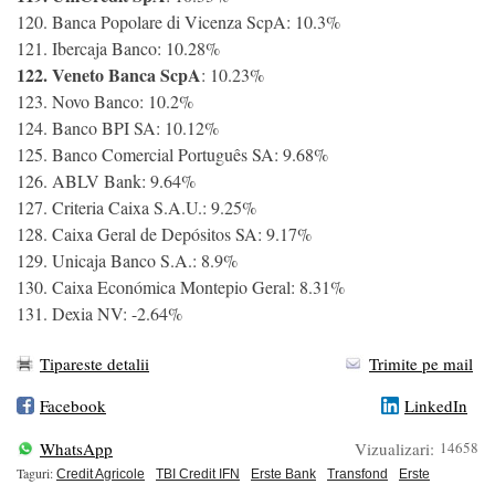
120. Banca Popolare di Vicenza ScpA: 10.3%
121. Ibercaja Banco: 10.28%
122. Veneto Banca ScpA
: 10.23%
123. Novo Banco: 10.2%
124. Banco BPI SA: 10.12%
125. Banco Comercial Português SA: 9.68%
126. ABLV Bank: 9.64%
127. Criteria Caixa S.A.U.: 9.25%
128. Caixa Geral de Depósitos SA: 9.17%
129. Unicaja Banco S.A.: 8.9%
130. Caixa Económica Montepio Geral: 8.31%
131. Dexia NV: -2.64%
Tipareste detalii
Trimite pe mail
Facebook
LinkedIn
WhatsApp
Vizualizari:
14658
Taguri:
Credit Agricole
TBI Credit IFN
Erste Bank
Transfond
Erste