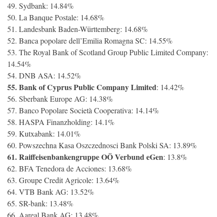
49. Sydbank: 14.84%
50. La Banque Postale: 14.68%
51. Landesbank Baden-Württemberg: 14.68%
52. Banca popolare dell’Emilia Romagna SC: 14.55%
53. The Royal Bank of Scotland Group Public Limited Company:
14.54%
54. DNB ASA: 14.52%
55. Bank of Cyprus Public Company Limited
: 14.42%
56. Sberbank Europe AG: 14.38%
57. Banco Popolare Società Cooperativa: 14.14%
58. HASPA Finanzholding: 14.1%
59. Kutxabank: 14.01%
60. Powszechna Kasa Oszczednosci Bank Polski SA: 13.89%
61. Raiffeisenbankengruppe OÖ Verbund eGen
: 13.8%
62. BFA Tenedora de Acciones: 13.68%
63. Groupe Credit Agricole: 13.64%
64. VTB Bank AG: 13.52%
65. SR-bank: 13.48%
66. Aareal Bank AG: 13.48%