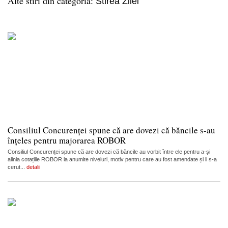
Alte stiri din categoria:
Stirea Zilei
Consiliul Concurenței spune că are dovezi că băncile s-au
înțeles pentru majorarea ROBOR
Consiliul Concurenței spune că are dovezi că băncile au vorbit între ele pentru a-și
alinia cotațiile ROBOR la anumite niveluri, motiv pentru care au fost amendate și li s-a
cerut...
detalii