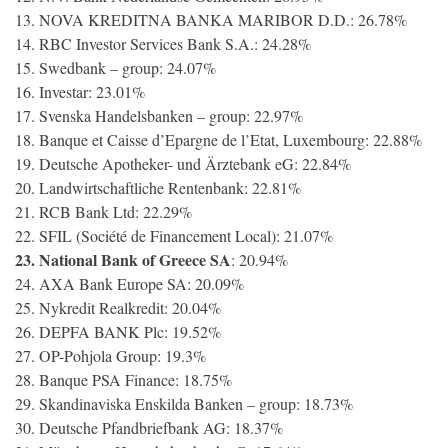
13. NOVA KREDITNA BANKA MARIBOR D.D.: 26.78%
14. RBC Investor Services Bank S.A.: 24.28%
15. Swedbank – group: 24.07%
16. Investar: 23.01%
17. Svenska Handelsbanken – group: 22.97%
18. Banque et Caisse d’Epargne de l’Etat, Luxembourg: 22.88%
19. Deutsche Apotheker- und Ärztebank eG: 22.84%
20. Landwirtschaftliche Rentenbank: 22.81%
21. RCB Bank Ltd: 22.29%
22. SFIL (Société de Financement Local): 21.07%
23. National Bank of Greece SA
: 20.94%
24. AXA Bank Europe SA: 20.09%
25. Nykredit Realkredit: 20.04%
26. DEPFA BANK Plc: 19.52%
27. OP-Pohjola Group: 19.3%
28. Banque PSA Finance: 18.75%
29. Skandinaviska Enskilda Banken – group: 18.73%
30. Deutsche Pfandbriefbank AG: 18.37%