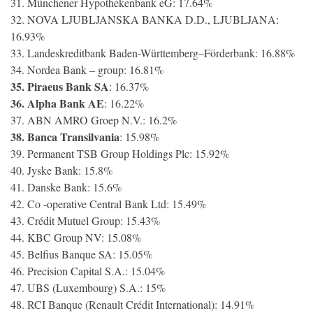
31. Münchener Hypothekenbank eG: 17.64%
32. NOVA LJUBLJANSKA BANKA D.D., LJUBLJANA:
16.93%
33. Landeskreditbank Baden-Württemberg–Förderbank: 16.88%
34. Nordea Bank – group: 16.81%
35. Piraeus Bank SA
: 16.37%
36. Alpha Bank AE
: 16.22%
37. ABN AMRO Groep N.V.: 16.2%
38. Banca Transilvania
: 15.98%
39. Permanent TSB Group Holdings Plc: 15.92%
40. Jyske Bank: 15.8%
41. Danske Bank: 15.6%
42. Co -operative Central Bank Ltd: 15.49%
43. Crédit Mutuel Group: 15.43%
44. KBC Group NV: 15.08%
45. Belfius Banque SA: 15.05%
46. Precision Capital S.A.: 15.04%
47. UBS (Luxembourg) S.A.: 15%
48. RCI Banque (Renault Crédit International): 14.91%