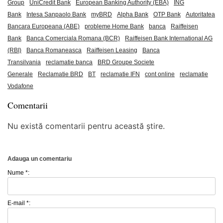
Group
UniCredit Bank
European Banking Authority (EBA)
ING
Bank
Intesa Sanpaolo Bank
myBRD
Alpha Bank
OTP Bank
Autoritatea
Bancara Europeana (ABE)
probleme Home Bank
banca
Raiffeisen
Bank
Banca Comerciala Romana (BCR)
Raiffeisen Bank International AG
(RBI)
Banca Romaneasca
Raiffeisen Leasing
Banca
Transilvania
reclamatie banca
BRD Groupe Societe
Generale
Reclamatie BRD
BT
reclamatie IFN
cont online
reclamatie
Vodafone
Comentarii
Nu există comentarii pentru această știre.
Adauga un comentariu
Nume *:
E-mail *: