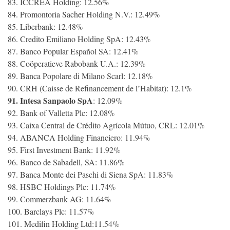
83. ICCREA Holding: 12.56%
84. Promontoria Sacher Holding N.V.: 12.49%
85. Liberbank: 12.48%
86. Credito Emiliano Holding SpA: 12.43%
87. Banco Popular Español SA: 12.41%
88. Coöperatieve Rabobank U.A.: 12.39%
89. Banca Popolare di Milano Scarl: 12.18%
90. CRH (Caisse de Refinancement de l’Habitat): 12.1%
91. Intesa Sanpaolo SpA
: 12.09%
92. Bank of Valletta Plc: 12.08%
93. Caixa Central de Crédito Agrícola Mútuo, CRL: 12.01%
94. ABANCA Holding Financiero: 11.94%
95. First Investment Bank: 11.92%
96. Banco de Sabadell, SA: 11.86%
97. Banca Monte dei Paschi di Siena SpA: 11.83%
98. HSBC Holdings Plc: 11.74%
99. Commerzbank AG: 11.64%
100. Barclays Plc: 11.57%
101. Medifin Holding Ltd:11.54%