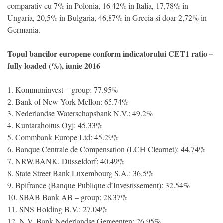
comparativ cu 7% in Polonia, 16,42% in Italia, 17,78% in
Ungaria, 20,5% in Bulgaria, 46,87% in Grecia si doar 2,72% in
Germania.
Topul bancilor europene conform indicatorului CET1 ratio –
fully loaded (%), iunie 2016
1. Kommuninvest – group: 77.95%
2. Bank of New York Mellon: 65.74%
3. Nederlandse Waterschapsbank N.V.: 49.2%
4. Kuntarahoitus Oyj: 45.33%
5. Commbank Europe Ltd: 45.29%
6. Banque Centrale de Compensation (LCH Clearnet): 44.74%
7. NRW.BANK, Düsseldorf: 40.49%
8. State Street Bank Luxembourg S.A.: 36.5%
9. Bpifrance (Banque Publique d’Investissement): 32.54%
10. SBAB Bank AB – group: 28.37%
11. SNS Holding B.V.: 27.04%
12. N.V. Bank Nederlandse Gemeenten: 26.95%