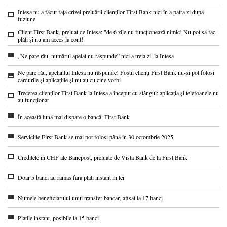
Intesa nu a făcut față crizei preluării clienților First Bank nici în a patra zi după
fuziune
Client First Bank, preluat de Intesa: "de 6 zile nu funcționează nimic! Nu pot să fac
plăți și nu am acces la cont!"
„Ne pare rău, numărul apelat nu răspunde” nici a treia zi, la Intesa
Ne pare rău, apelantul Intesa nu răspunde! Foștii clienți First Bank nu-și pot folosi
cardurile și aplicațiile și nu au cu cine vorbi
Trecerea clienților First Bank la Intesa a început cu stângul: aplicația și telefoanele nu
au funcționat
În această lună mai dispare o bancă: First Bank
Serviciile First Bank se mai pot folosi până în 30 octombrie 2025
Creditele in CHF ale Bancpost, preluate de Vista Bank de la First Bank
Doar 5 banci au ramas fara plati instant in lei
Numele beneficiarului unui transfer bancar, afisat la 17 banci
Platile instant, posibile la 15 banci