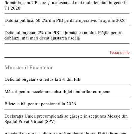
România, țara UE care și-a ajustat cel mai mult deficitul bugetar în
T1 2026
Datoria publică, 60,2% din PIB pe date operative, în aprilie 2026
Deficitul bugetar, 2% din PIB la jumătatea anului. Plățile pentru
dobânzi, mai mari decât ajustarea fiscală
Toate stirile
Ministerul Finantelor
Deficitul bugetar s-a redus la 2% din PIB
Măsuri pentru accelerarea absorbției fondurilor europene
Bilete la băi pentru pensionari în 2026
Declarația Unică precompletată se găsește în secțiunea Mesaje din
Spațiul Privat Virtual (SPV)
Asociații nu pot ieși dintr-o firmă cu datorii la stat fără informarea