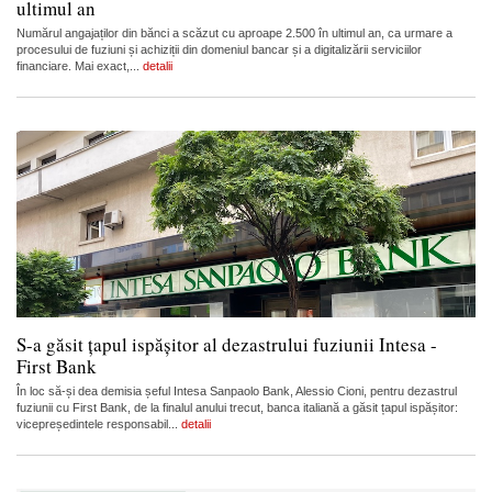
ultimul an
Numărul angajaților din bănci a scăzut cu aproape 2.500 în ultimul an, ca urmare a
procesului de fuziuni și achiziții din domeniul bancar și a digitalizării serviciilor
financiare. Mai exact,...
detalii
S-a găsit țapul ispășitor al dezastrului fuziunii Intesa -
First Bank
În loc să-și dea demisia șeful Intesa Sanpaolo Bank, Alessio Cioni, pentru dezastrul
fuziunii cu First Bank, de la finalul anului trecut, banca italiană a găsit țapul ispășitor:
vicepreședintele responsabil...
detalii