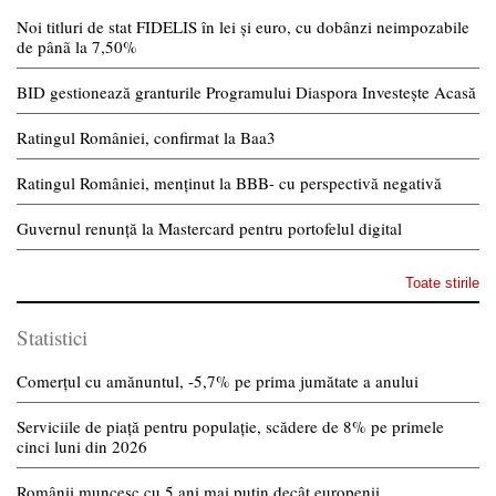
Noi titluri de stat FIDELIS în lei și euro, cu dobânzi neimpozabile
de pânã la 7,50%
BID gestionează granturile Programului Diaspora Investește Acasă
Ratingul României, confirmat la Baa3
Ratingul României, menținut la BBB- cu perspectivă negativă
Guvernul renunță la Mastercard pentru portofelul digital
Toate stirile
Statistici
Comerțul cu amănuntul, -5,7% pe prima jumătate a anului
Serviciile de piață pentru populație, scădere de 8% pe primele
cinci luni din 2026
Românii muncesc cu 5 ani mai puțin decât europenii