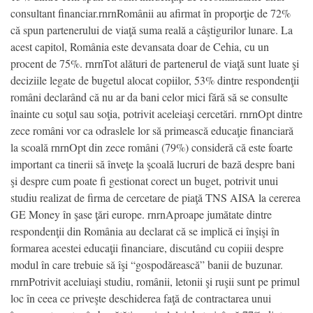
consultant financiar.rnrnRomânii au afirmat în proporţie de 72%
că spun partenerului de viaţă suma reală a câştigurilor lunare. La
acest capitol, România este devansata doar de Cehia, cu un
procent de 75%. rnrnTot alături de partenerul de viaţă sunt luate şi
deciziile legate de bugetul alocat copiilor, 53% dintre respondenţii
români declarând că nu ar da bani celor mici fără să se consulte
înainte cu soţul sau soţia, potrivit aceleiaşi cercetări. rnrnOpt dintre
zece români vor ca odraslele lor să primească educaţie financiară
la scoală rnrnOpt din zece români (79%) consideră că este foarte
important ca tinerii să înveţe la şcoală lucruri de bază despre bani
şi despre cum poate fi gestionat corect un buget, potrivit unui
studiu realizat de firma de cercetare de piaţă TNS AISA la cererea
GE Money în şase ţări europe. rnrnAproape jumătate dintre
respondenţii din România au declarat că se implică ei înşişi în
formarea acestei educaţii financiare, discutând cu copiii despre
modul în care trebuie să îşi “gospodărească” banii de buzunar.
rnrnPotrivit aceluiaşi studiu, românii, letonii şi ruşii sunt pe primul
loc în ceea ce priveşte deschiderea faţă de contractarea unui