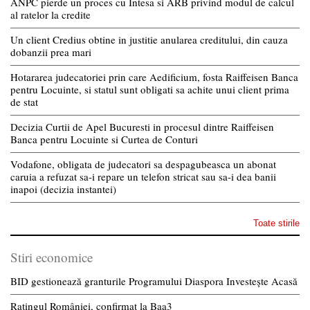
ANPC pierde un proces cu Intesa si ARB privind modul de calcul
al ratelor la credite
Un client Credius obtine in justitie anularea creditului, din cauza
dobanzii prea mari
Hotararea judecatoriei prin care Aedificium, fosta Raiffeisen Banca
pentru Locuinte, si statul sunt obligati sa achite unui client prima
de stat
Decizia Curtii de Apel Bucuresti in procesul dintre Raiffeisen
Banca pentru Locuinte si Curtea de Conturi
Vodafone, obligata de judecatori sa despagubeasca un abonat
caruia a refuzat sa-i repare un telefon stricat sau sa-i dea banii
inapoi (decizia instantei)
Toate stirile
Stiri economice
BID gestionează granturile Programului Diaspora Investește Acasă
Ratingul României, confirmat la Baa3