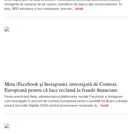
retragerile de numerar de pe carduri, transferuri de bani și alte servicii bancare. În
plus, BRD introduce și noi comisioane, precum...
detalii
Meta (Facebook și Instagram), investigată de Comisia
Europeană pentru că face reclamă la fraude financiare
Firma americană Meta, administratorul platformelor sociale Facebook și Instagram
sunt investigate în prezent de Comisia Europeană pentru o posibilă încălcare a Actului
privind Serviciile Digitale (DSA) privind promovarea reclamelor la...
detalii