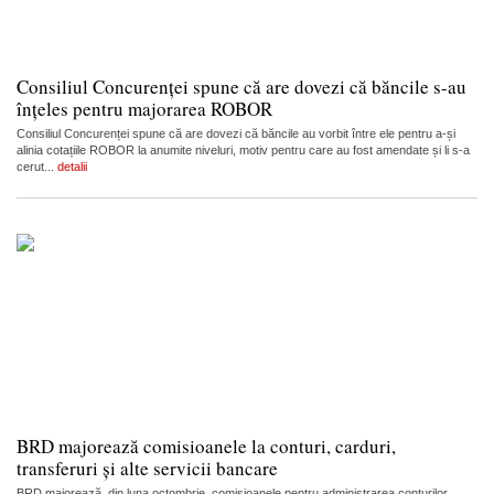
Consiliul Concurenței spune că are dovezi că băncile s-au
înțeles pentru majorarea ROBOR
Consiliul Concurenței spune că are dovezi că băncile au vorbit între ele pentru a-și
alinia cotațiile ROBOR la anumite niveluri, motiv pentru care au fost amendate și li s-a
cerut...
detalii
BRD majorează comisioanele la conturi, carduri,
transferuri și alte servicii bancare
BRD majorează, din luna octombrie, comisioanele pentru administrarea conturilor,