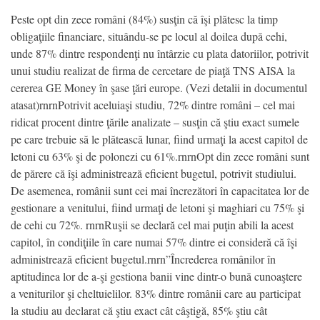
Peste opt din zece români (84%) susţin că îşi plătesc la timp
obligaţiile financiare, situându-se pe locul al doilea după cehi,
unde 87% dintre respondenţi nu întârzie cu plata datoriilor, potrivit
unui studiu realizat de firma de cercetare de piaţă TNS AISA la
cererea GE Money în şase ţări europe. (Vezi detalii in documentul
atasat)rnrnPotrivit aceluiaşi studiu, 72% dintre români – cel mai
ridicat procent dintre ţările analizate – susţin că ştiu exact sumele
pe care trebuie să le plătească lunar, fiind urmaţi la acest capitol de
letoni cu 63% şi de polonezi cu 61%.rnrnOpt din zece români sunt
de părere că îşi administrează eficient bugetul, potrivit studiului.
De asemenea, românii sunt cei mai încrezători în capacitatea lor de
gestionare a venitului, fiind urmaţi de letoni şi maghiari cu 75% şi
de cehi cu 72%. rnrnRuşii se declară cel mai puţin abili la acest
capitol, în condiţiile în care numai 57% dintre ei consideră că îşi
administrează eficient bugetul.rnrn”Încrederea românilor în
aptitudinea lor de a-şi gestiona banii vine dintr-o bună cunoaştere
a veniturilor şi cheltuielilor. 83% dintre românii care au participat
la studiu au declarat că ştiu exact cât câştigă, 85% ştiu cât