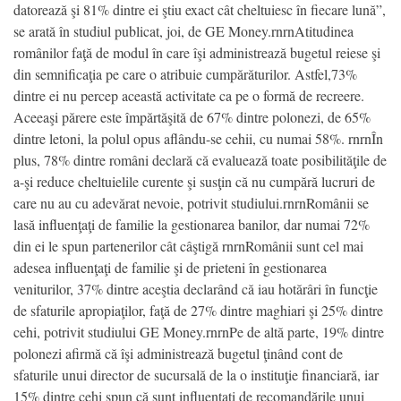
datorează şi 81% dintre ei ştiu exact cât cheltuiesc în fiecare lună”,
se arată în studiul publicat, joi, de GE Money.rnrnAtitudinea
românilor faţă de modul în care îşi administrează bugetul reiese şi
din semnificaţia pe care o atribuie cumpărăturilor. Astfel,73%
dintre ei nu percep această activitate ca pe o formă de recreere.
Aceeaşi părere este împărtăşită de 67% dintre polonezi, de 65%
dintre letoni, la polul opus aflându-se cehii, cu numai 58%. rnrnÎn
plus, 78% dintre români declară că evaluează toate posibilităţile de
a-şi reduce cheltuielile curente şi susţin că nu cumpără lucruri de
care nu au cu adevărat nevoie, potrivit studiului.rnrnRomânii se
lasă influenţaţi de familie la gestionarea banilor, dar numai 72%
din ei le spun partenerilor cât câştigă rnrnRomânii sunt cel mai
adesea influenţaţi de familie şi de prieteni în gestionarea
veniturilor, 37% dintre aceştia declarând că iau hotărâri în funcţie
de sfaturile apropiaţilor, faţă de 27% dintre maghiari şi 25% dintre
cehi, potrivit studiului GE Money.rnrnPe de altă parte, 19% dintre
polonezi afirmă că îşi administrează bugetul ţinând cont de
sfaturile unui director de sucursală de la o instituţie financiară, iar
15% dintre cehi spun că sunt influenţaţi de recomandările unui