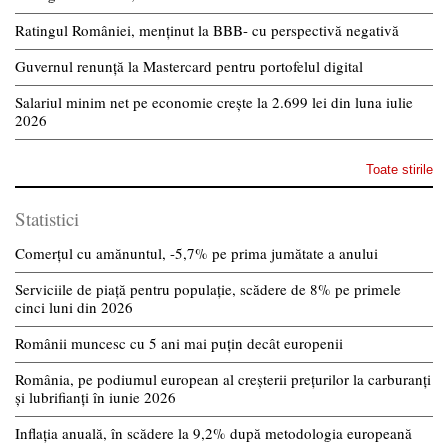
Ratingul României, menținut la BBB- cu perspectivă negativă
Guvernul renunță la Mastercard pentru portofelul digital
Salariul minim net pe economie crește la 2.699 lei din luna iulie
2026
Toate stirile
Statistici
Comerțul cu amănuntul, -5,7% pe prima jumătate a anului
Serviciile de piață pentru populație, scădere de 8% pe primele
cinci luni din 2026
Românii muncesc cu 5 ani mai puțin decât europenii
România, pe podiumul european al creșterii prețurilor la carburanți
și lubrifianți în iunie 2026
Inflația anuală, în scădere la 9,2% după metodologia europeană