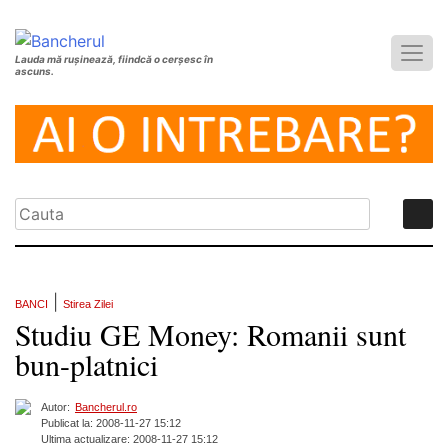
Lauda mă rușinează, fiindcă o cerșesc în
ascuns.
|
BANCI
Stirea Zilei
Studiu GE Money: Romanii sunt
bun-platnici
Autor:
Bancherul.ro
Publicat la: 2008-11-27 15:12
Ultima actualizare: 2008-11-27 15:12