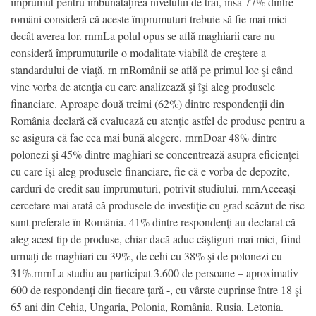
împrumut pentru îmbunătăţirea nivelului de trai, însă 77% dintre
români consideră că aceste împrumuturi trebuie să fie mai mici
decât averea lor. rnrnLa polul opus se află maghiarii care nu
consideră împrumuturile o modalitate viabilă de creştere a
standardului de viaţă. rn rnRomânii se află pe primul loc şi când
vine vorba de atenţia cu care analizează şi îşi aleg produsele
financiare. Aproape două treimi (62%) dintre respondenţii din
România declară că evaluează cu atenţie astfel de produse pentru a
se asigura că fac cea mai bună alegere. rnrnDoar 48% dintre
polonezi şi 45% dintre maghiari se concentrează asupra eficienţei
cu care îşi aleg produsele financiare, fie că e vorba de depozite,
carduri de credit sau împrumuturi, potrivit studiului. rnrnAceeaşi
cercetare mai arată că produsele de investiţie cu grad scăzut de risc
sunt preferate în România. 41% dintre respondenţi au declarat că
aleg acest tip de produse, chiar dacă aduc câştiguri mai mici, fiind
urmaţi de maghiari cu 39%, de cehi cu 38% şi de polonezi cu
31%.rnrnLa studiu au participat 3.600 de persoane – aproximativ
600 de respondenţi din fiecare ţară -, cu vârste cuprinse între 18 şi
65 ani din Cehia, Ungaria, Polonia, România, Rusia, Letonia.