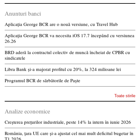
Anunturi banci
Aplicația George BCR are o nouă versiune, cu Travel Hub
Aplicația George BCR va necesita iOS 17.7 începând cu versiunea
26.26
BRD aderă la contractul colectiv de muncă încheiat de CPBR cu
sindicatele
Libra Bank și-a majorat profitul cu 20%, la 324 milioane lei
Programul BCR de sărbătorile de Paște
Toate stirile
Analize economice
Creșterea prețurilor industriale, peste 14% la intern în iunie 2026
România, țara UE care și-a ajustat cel mai mult deficitul bugetar în
T1 2026