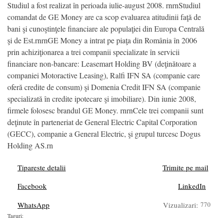
Studiul a fost realizat în perioada iulie-august 2008. rnrnStudiul
comandat de GE Money are ca scop evaluarea atitudinii faţă de
bani şi cunoştinţele financiare ale populaţiei din Europa Centrală
şi de Est.rnrnGE Money a intrat pe piaţa din România în 2006
prin achiziţionarea a trei companii specializate în servicii
financiare non-bancare: Leasemart Holding BV (deţinătoare a
companiei Motoractive Leasing), Ralfi IFN SA (companie care
oferă credite de consum) şi Domenia Credit IFN SA (companie
specializată în credite ipotecare şi imobiliare). Din iunie 2008,
firmele folosesc brandul GE Money. rnrnCele trei companii sunt
deţinute în parteneriat de General Electric Capital Corporation
(GECC), companie a General Electric, şi grupul turcesc Dogus
Holding AS.rn
Tipareste detalii
Trimite pe mail
Facebook
LinkedIn
WhatsApp
Vizualizari:
770
Taguri: