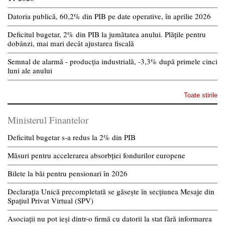
Datoria publică, 60,2% din PIB pe date operative, în aprilie 2026
Deficitul bugetar, 2% din PIB la jumătatea anului. Plățile pentru
dobânzi, mai mari decât ajustarea fiscală
Semnal de alarmă - producția industrială, -3,3% după primele cinci
luni ale anului
Toate stirile
Ministerul Finantelor
Deficitul bugetar s-a redus la 2% din PIB
Măsuri pentru accelerarea absorbției fondurilor europene
Bilete la băi pentru pensionari în 2026
Declarația Unică precompletată se găsește în secțiunea Mesaje din
Spațiul Privat Virtual (SPV)
Asociații nu pot ieși dintr-o firmă cu datorii la stat fără informarea