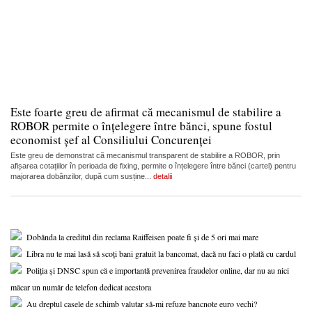
Este foarte greu de afirmat că mecanismul de stabilire a
ROBOR permite o înțelegere între bănci, spune fostul
economist șef al Consiliului Concurenței
Este greu de demonstrat că mecanismul transparent de stabilire a ROBOR, prin
afișarea cotațiilor în perioada de fixing, permite o înțelegere între bănci (cartel) pentru
majorarea dobânzilor, după cum susține...
detalii
Dobânda la creditul din reclama Raiffeisen poate fi și de 5 ori mai mare
Libra nu te mai lasă să scoți bani gratuit la bancomat, dacă nu faci o plată cu cardul
Poliția și DNSC spun că e importantă prevenirea fraudelor online, dar nu au nici
măcar un număr de telefon dedicat acestora
Au dreptul casele de schimb valutar să-mi refuze bancnote euro vechi?