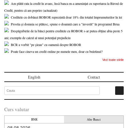
Am plătit rata la credit în avans, însă banca m-a amenințat cu raportarea la Biroul de
Credit, pentru că am poprire (actualizat)
Creditele cu dobânzi ROBOR reprezintă doar 18% din totalul împrumuturilor în lei
Prostia și domnia se plătesc, spune o doamnă care a "investit" în programul Brua
Despăgubirile de la bănci pentru creditele cu ROBOR s-ar putea obține abia peste 5
ani; exemplu de calcul al unui potențial prejudiciu
BCR a vorbit "pe șleau" cu oamenii despre ROBOR
Poate face cineva un credit online pe numele meu, doar cu buletinul?
Vezi toate stirile
English
Contact
Curs valutar
BNR
Alte Banci
08.08.2026