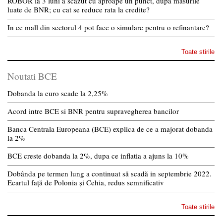
ROBOR la 3 luni a scazut cu aproape un punct, dupa masurile
luate de BNR; cu cat se reduce rata la credite?
In ce mall din sectorul 4 pot face o simulare pentru o refinantare?
Toate stirile
Noutati BCE
Dobanda la euro scade la 2,25%
Acord intre BCE si BNR pentru supravegherea bancilor
Banca Centrala Europeana (BCE) explica de ce a majorat dobanda
la 2%
BCE creste dobanda la 2%, dupa ce inflatia a ajuns la 10%
Dobânda pe termen lung a continuat să scadă in septembrie 2022.
Ecartul față de Polonia și Cehia, redus semnificativ
Toate stirile