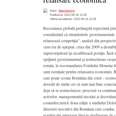
Autor:
Bancherul.ro
Publicat la: 2010-06-16 12:28
Ultima actualizare: 2010-06-16 12:28
Recesiunea globală prelungită reprezintă princ
considerând că stimulentele guvernamentale r
relansează competiția”, analiză din perspect
cum era de așteptat, criza din 2009 a destabi
supraviețuitorii își recalibrează poziția. Îns
sprijinul guvernamental și restructurare creș
român, la recomandarea Fondului Monetar Int
sunt esențiale pentru relansarea economiei. Re
care poate scoate România din criză – economi
dovedit de multe ori că sunt mai bine conect
deja să se restructureze; procesul va continua
activelor, managementul riscului și dezvoltarea
costurilor.rnrnA doua ediție a studiului Deloit
directori executivi din România care conduc a
rezultat din interviuri directe desfăşurate de