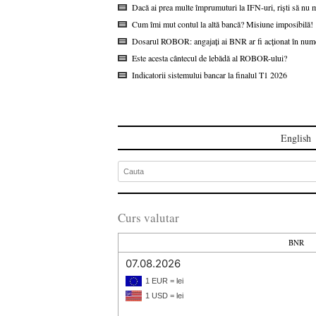
Dacă ai prea multe împrumuturi la IFN-uri, riști să nu m
Cum îmi mut contul la altă bancă? Misiune imposibilă!
Dosarul ROBOR: angajați ai BNR ar fi acționat în nume
Este acesta cântecul de lebădă al ROBOR-ului?
Indicatorii sistemului bancar la finalul T1 2026
English
Curs valutar
BNR
07.08.2026
1 EUR = lei
1 USD = lei