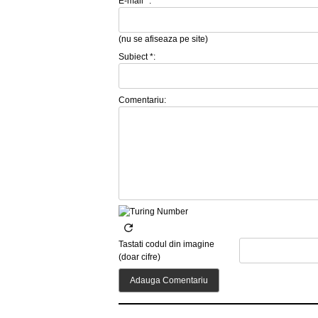
E-mail *:
(nu se afiseaza pe site)
Subiect *:
Comentariu:
Tastati codul din imagine
(doar cifre)