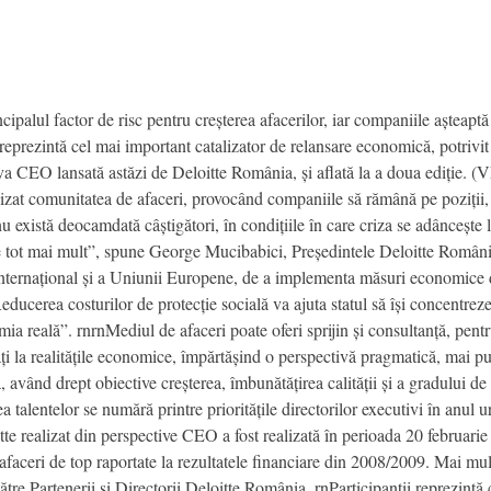
ipalul factor de risc pentru creșterea afacerilor, iar companiile așteaptă
eprezintă cel mai important catalizator de relansare economică, potrivit
iva CEO lansată astăzi de Deloitte România, și aflată la a doua ediție. 
lizat comunitatea de afaceri, provocând companiile să rămână pe poziții,
ă nu există deocamdată câștigători, în condițiile în care criza se adânceșt
te tot mai mult”, spune George Mucibabici, Președintele Deloitte România
ernațional și a Uniunii Europene, de a implementa măsuri economice du
ducerea costurilor de protecție socială va ajuta statul să își concentreze
a reală”. rnrnMediul de afaceri poate oferi sprijin și consultanță, pent
ați la realitățile economice, împărtășind o perspectivă pragmatică, mai 
, având drept obiective creșterea, îmbunătățirea calității și a gradului de
 talentelor se numără printre prioritățile directorilor executivi în anul u
te realizat din perspective CEO a fost realizată în perioada 20 februarie 
faceri de top raportate la rezultatele financiare din 2008/2009. Mai mult
 către Partenerii și Directorii Deloitte România. rnParticipanții reprezint