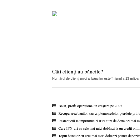
Câți clienți au băncile?
Numărul de clienți unici ai băncilor este în jurul a 13 mil
BNR, profit operațional în creștere pe 2025
Recuperarea banilor sau criptomonedelor pierdute printr
Restanțierii la împrumuturi IFN sunt de două ori mai mul
Care IFN-uri au cele mai mici dobânzi la un credit onli
Topul băncilor cu cele mai mari dobânzi pentru depozitel