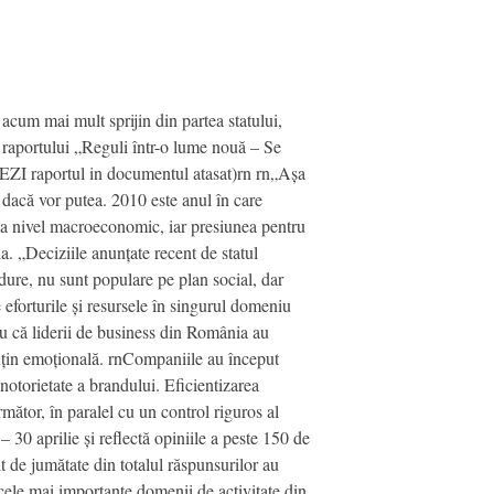
 acum mai mult sprijin din partea statului,
 raportului „Reguli într-o lume nouă – Se
(VEZI raportul in documentul atasat)rn rn„Așa
 dacă vor putea. 2010 este anul în care
e la nivel macroeconomic, iar presiunea pentru
. „Deciziile anunțate recent de statul
re, nu sunt populare pe plan social, dar
 eforturile și resursele în singurul domeniu
ru că liderii de business din România au
puțin emoțională. rnCompaniile au început
 notorietate a brandului. Eficientizarea
rmător, în paralel cu un control riguros al
– 30 aprilie și reflectă opiniile a peste 150 de
 de jumătate din totalul răspunsurilor au
ă cele mai importante domenii de activitate din