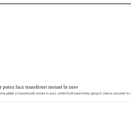
 putea face transferuri instant în euro
ta plățile și transferurile instant în euro, astfel încât banii trimiși ajung în câteva secunde în c