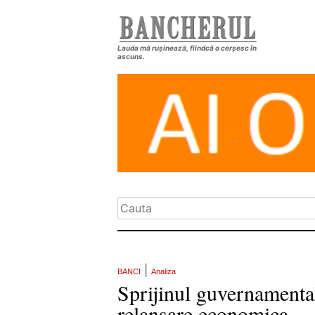
Lauda mă rușinează, fiindcă o cerșesc în
ascuns.
|
BANCI
Analiza
Sprijinul guvernamental
relansare economica