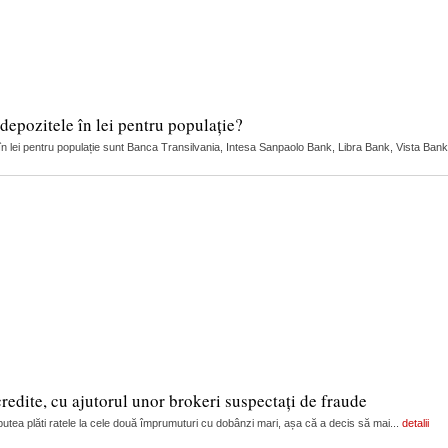
depozitele în lei pentru populație?
 în lei pentru populație sunt Banca Transilvania, Intesa Sanpaolo Bank, Libra Bank, Vista Bank
edite, cu ajutorul unor brokeri suspectați de fraude
i putea plăti ratele la cele două împrumuturi cu dobânzi mari, așa că a decis să mai...
detalii