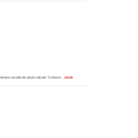
estimare rezultă din două calcule: Conform...
detalii