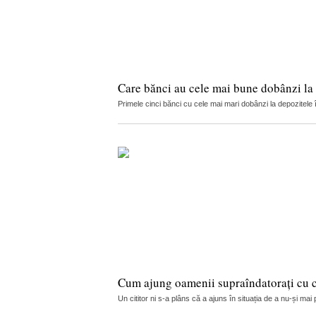
Care bănci au cele mai bune dobânzi la 
Primele cinci bănci cu cele mai mari dobânzi la depozitele
Cum ajung oamenii supraîndatorați cu cr
Un cititor ni s-a plâns că a ajuns în situația de a nu-și ma