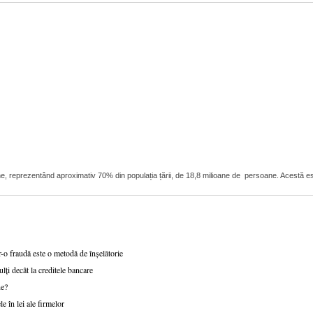
ioane, reprezentând aproximativ 70% din populația țării, de 18,8 milioane de persoane. Acestă 
-o fraudă este o metodă de înșelătorie
ți decât la creditele bancare
ne?
e în lei ale firmelor