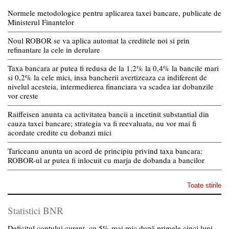
Normele metodologice pentru aplicarea taxei bancare, publicate de
Ministerul Finantelor
Noul ROBOR se va aplica automat la creditele noi si prin
refinantare la cele in derulare
Taxa bancara ar putea fi redusa de la 1,2% la 0,4% la bancile mari
si 0,2% la cele mici, insa bancherii avertizeaza ca indiferent de
nivelul acesteia, intermedierea financiara va scadea iar dobanzile
vor creste
Raiffeisen anunta ca activitatea bancii a incetinit substantial din
cauza taxei bancare; strategia va fi reevaluata, nu vor mai fi
acordate credite cu dobanzi mici
Tariceanu anunta un acord de principiu privind taxa bancara:
ROBOR-ul ar putea fi inlocuit cu marja de dobanda a bancilor
Toate stirile
Statistici BNR
Deficitul contului curent, cu 5% mai mic după primele cinci luni