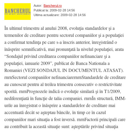
Autor:
Bancherul.ro
Publicat la: 2009-02-28 14:56
Ultima actualizare: 2009-02-28 14:56
În ultimul trimestru al anului 2008, evoluţia standardelor şi a
termenilor de creditare pentru sectorul companiilor şi a populaţiei
a confirmat tendinţa pe care s-a înscris anterior, înregistrând o
înăsprire semnificativă, mai pronunţată la nivelul populaţiei, arata
“Sondajul privind creditarea companiilor nefinanciare şi a
populaţiei, ianuarie 2009”, publicat de Banca Nationala a
Romaniei (VEZI SONDAJUL IN DOCUMENTUL ATASAT).
rnrnSectorul companiilor nefinanciarernrnStandardele de creditare
au cunoscut pentru al treilea trimestru consecutiv o restrictivitate
sporită. rnrnPrognozele indică o evoluţie similară şi în T1/2009,
nediferenţiată în funcţie de talia companiei. rnrnÎn structură, IMM-
urile au înregistrat o înăsprire a standardelor de creditare mai
accentuată decât se aşteptau băncile, în timp ce în cazul
companiilor mari situaţia a fost inversă. rnrnFactorii principali care
au contribuit la această situaţie sunt: aşteptările privind situaţia