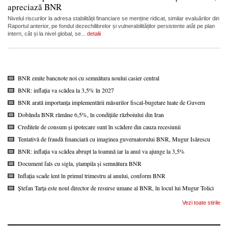
apreciază BNR
Nivelul riscurilor la adresa stabilității financiare se menține ridicat, similar evaluărilor din
Raportul anterior, pe fondul dezechilibrelor și vulnerabilităților persistente atât pe plan
intern, cât și la nivel global, se...
detalii
BNR emite bancnote noi cu semnătura noului casier central
BNR: inflația va scădea la 3,5% în 2027
BNR arată importanța implementării măsurilor fiscal-bugetare luate de Guvern
Dobânda BNR rămâne 6,5%, în condițiile războiului din Iran
Creditele de consum și ipotecare sunt în scădere din cauza recesiunii
Tentativă de fraudă financiară cu imaginea guvernatorului BNR, Mugur Isărescu
BNR: inflația va scădea abrupt la toamnă iar la anul va ajunge la 3,5%
Document fals cu sigla, ștampila și semnătura BNR
Inflația scade lent în primul trimestru al anului, conform BNR
Ștefan Tarța este noul director de resurse umane al BNR, în locul lui Mugur Tolici
Vezi toate stirile