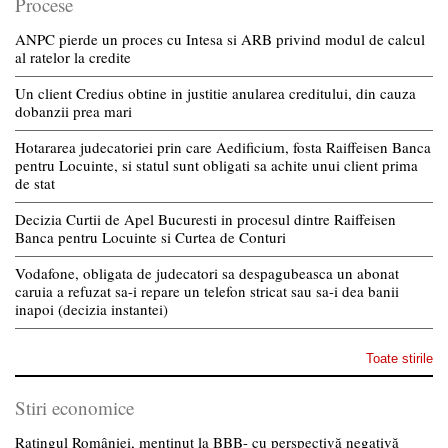
Procese
ANPC pierde un proces cu Intesa si ARB privind modul de calcul
al ratelor la credite
Un client Credius obtine in justitie anularea creditului, din cauza
dobanzii prea mari
Hotararea judecatoriei prin care Aedificium, fosta Raiffeisen Banca
pentru Locuinte, si statul sunt obligati sa achite unui client prima
de stat
Decizia Curtii de Apel Bucuresti in procesul dintre Raiffeisen
Banca pentru Locuinte si Curtea de Conturi
Vodafone, obligata de judecatori sa despagubeasca un abonat
caruia a refuzat sa-i repare un telefon stricat sau sa-i dea banii
inapoi (decizia instantei)
Toate stirile
Stiri economice
Ratingul României, menținut la BBB- cu perspectivă negativă