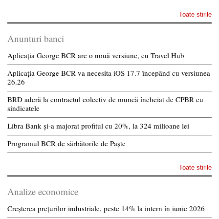
Toate stirile
Anunturi banci
Aplicația George BCR are o nouă versiune, cu Travel Hub
Aplicația George BCR va necesita iOS 17.7 începând cu versiunea
26.26
BRD aderă la contractul colectiv de muncă încheiat de CPBR cu
sindicatele
Libra Bank și-a majorat profitul cu 20%, la 324 milioane lei
Programul BCR de sărbătorile de Paște
Toate stirile
Analize economice
Creșterea prețurilor industriale, peste 14% la intern în iunie 2026