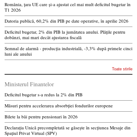
România, țara UE care și-a ajustat cel mai mult deficitul bugetar în
T1 2026
Datoria publică, 60,2% din PIB pe date operative, în aprilie 2026
Deficitul bugetar, 2% din PIB la jumătatea anului. Plățile pentru
dobânzi, mai mari decât ajustarea fiscală
Semnal de alarmă - producția industrială, -3,3% după primele cinci
luni ale anului
Toate stirile
Ministerul Finantelor
Deficitul bugetar s-a redus la 2% din PIB
Măsuri pentru accelerarea absorbției fondurilor europene
Bilete la băi pentru pensionari în 2026
Declarația Unică precompletată se găsește în secțiunea Mesaje din
Spațiul Privat Virtual (SPV)