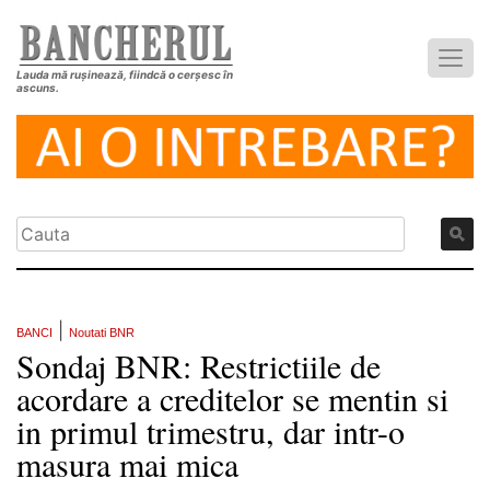
Lauda mă rușinează, fiindcă o cerșesc în
ascuns.
|
BANCI
Noutati BNR
Sondaj BNR: Restrictiile de
acordare a creditelor se mentin si
in primul trimestru, dar intr-o
masura mai mica