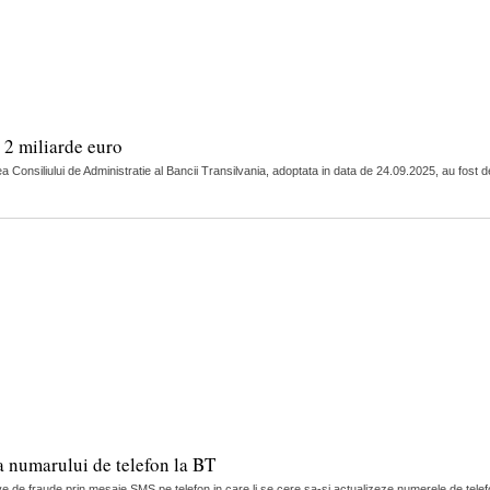
 2 miliarde euro
a Consiliului de Administratie al Bancii Transilvania, adoptata in data de 24.09.2025, au fost d
a numarului de telefon la BT
tive de fraude prin mesaje SMS pe telefon in care li se cere sa-si actualizeze numerele de telef