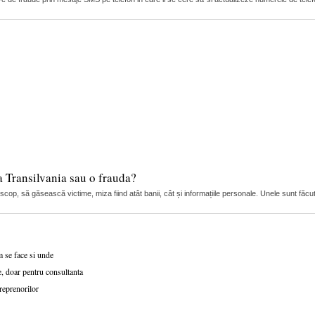
 Transilvania sau o frauda?
i scop, să găsească victime, miza fiind atât banii, cât și informațiile personale. Unele sunt făcut
m se face si unde
, doar pentru consultanta
reprenorilor