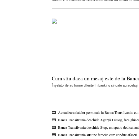
Cum stiu daca un mesaj este de la Banca
Înșelătoriile au forme diferite în banking și toate au acelaș
Actualizara datelor personale la Banca Transilvania: cu
Banca Transilvania deschide Agenții Dialog, fara ghisee
Banca Transilvania deschide Stup, un spatiu dedicat ant
Banca Transilvania sustine femeile care conduc afaceri