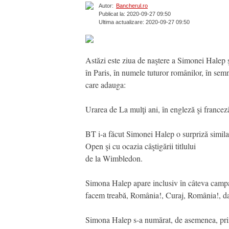
Autor:
Bancherul.ro
Publicat la: 2020-09-27 09:50
Ultima actualizare: 2020-09-27 09:50
Astăzi este ziua de naştere a Simonei Halep ş
în Paris, în numele tuturor românilor, în se
care adauga:
Urarea de La mulţi ani, în engleză şi francez
BT i-a făcut Simonei Halep o surpriză simila
Open şi cu ocazia câştigării titlului
de la Wimbledon.
Simona Halep apare inclusiv în câteva campani
facem treabă, România!, Curaj, România!, da
Simona Halep s-a numărat, de asemenea, printr