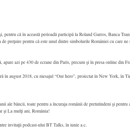
i, pentru că în această perioadă participă la Roland Garros, Banca Trans
mn de preţuire pentru că este unul dintre simbolurile României cu care n
ă, apare azi pe 430 de ecrane din Paris, precum şi în presa online din Fr
ră în august 2018, cu mesajul “Our hero”, proiectat în New York, în Ti
i ale băncii, toate pentru a încuraja românii de pretutindeni şi pentru 
r şi La mulţi ani, România!
e invitaţii podcast-ului BT Talks, în iunie a.c.