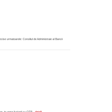
ecise urmatoarele: Consiliul de Administraie al Bancii
on, in urma fuziunii cu OTP...
detalii