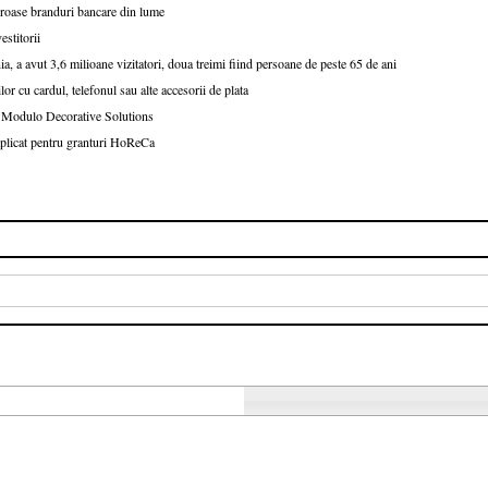
oroase branduri bancare din lume
stitorii
nia, a avut 3,6 milioane vizitatori, doua treimi fiind persoane de peste 65 de ani
r cu cardul, telefonul sau alte accesorii de plata
 a Modulo Decorative Solutions
 aplicat pentru granturi HoReCa