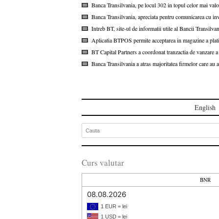
Banca Transilvania, pe locul 302 in topul celor mai val
Banca Transilvania, apreciata pentru comunicarea cu inve
Intreb BT, site-ul de informatii utile al Bancii Transilva
Aplicatia BTPOS permite acceptarea in magazine a platilo
BT Capital Partners a coordonat tranzactia de vanzare
Banca Transilvania a atras majoritatea firmelor care au
English
Curs valutar
BNR
08.08.2026
1 EUR = lei
1 USD = lei