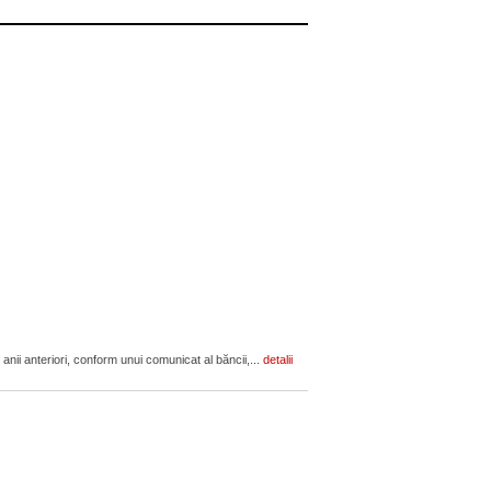
anii anteriori, conform unui comunicat al băncii,...
detalii