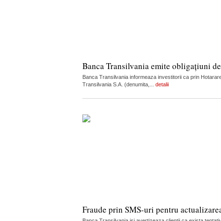
Banca Transilvania emite obligațiuni de
Banca Transilvania informeaza investitorii ca prin Hotarare
Transilvania S.A. (denumita,...
detalii
Fraude prin SMS-uri pentru actualizare
Banca Transilvania isi avertizeaza clientii ca exista tenta