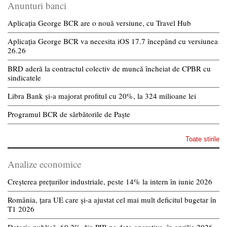
Anunturi banci
Aplicația George BCR are o nouă versiune, cu Travel Hub
Aplicația George BCR va necesita iOS 17.7 începând cu versiunea
26.26
BRD aderă la contractul colectiv de muncă încheiat de CPBR cu
sindicatele
Libra Bank și-a majorat profitul cu 20%, la 324 milioane lei
Programul BCR de sărbătorile de Paște
Toate stirile
Analize economice
Creșterea prețurilor industriale, peste 14% la intern în iunie 2026
România, țara UE care și-a ajustat cel mai mult deficitul bugetar în
T1 2026
Datoria publică, 60,2% din PIB pe date operative, în aprilie 2026