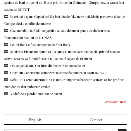
spalare de bani proveniti din Rusia prin firme din Ghimpati - Giurgiu, caz in care a fost
sesizat si DIICOT
In cel hal a ajuns Capital.ro! Un biet site de fake news (clickbait) promovat chiar de
Google, desi e conflict de interese
Caz incredibil la BRD: angajatii s-au autodenuntat pentru ca dadeau mita
functionarilor statului de la CNAS
Leumi Bank a fost cumparata de First Bank
Ministrul Finantelor spune ca s-a ajuns la un consens cu bancile privind taxa pe
active: aceasta va fi modificata si nu va mai fi legata de ROBOR
Doi angati ai BRD au furat din banca 2 milioane de lei
Consiliul Concurentei actioneaza la comanda politica in cazul ROBOR
Seful PSD cere Guvernului sa ia masuri impotriva bancilor, acuzate ca fac profituri
mari dar nu dau suficiente credite
Vodafone a pierdut 300.000 de clienti
Vezi toate stirile
English
Contact