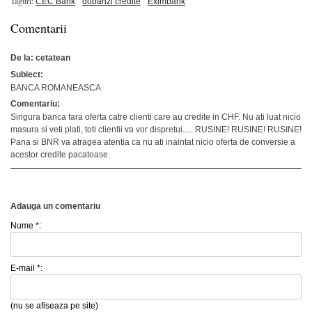
Taguri:
CEC Bank
dobanzi credite
Eximbank
Comentarii
De la: cetatean
Subiect:
BANCA ROMANEASCA
Comentariu:
Singura banca fara oferta catre clienti care au credite in CHF. Nu ati luat nicio
masura si veti plati, toti clientii va vor dispretui..... RUSINE! RUSINE! RUSINE!
Pana si BNR va atragea atentia ca nu ati inaintat nicio oferta de conversie a
acestor credite pacatoase.
Adauga un comentariu
Nume *:
E-mail *:
(nu se afiseaza pe site)