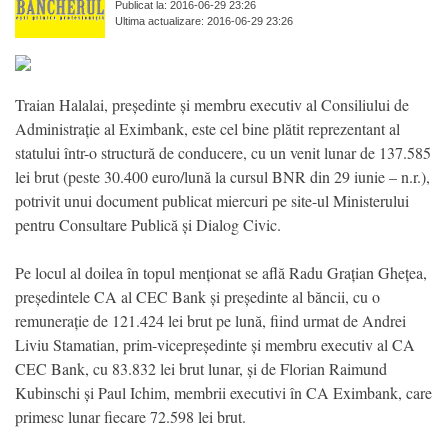
Publicat la: 2016-06-29 23:26
Ultima actualizare: 2016-06-29 23:26
Traian Halalai, președinte și membru executiv al Consiliului de
Administrație al Eximbank, este cel bine plătit reprezentant al
statului într-o structură de conducere, cu un venit lunar de 137.585
lei brut (peste 30.400 euro/lună la cursul BNR din 29 iunie – n.r.),
potrivit unui document publicat miercuri pe site-ul Ministerului
pentru Consultare Publică și Dialog Civic.
Pe locul al doilea în topul menționat se află Radu Grațian Ghețea,
președintele CA al CEC Bank și președinte al băncii, cu o
remunerație de 121.424 lei brut pe lună, fiind urmat de Andrei
Liviu Stamatian, prim-vicepreședinte și membru executiv al CA
CEC Bank, cu 83.832 lei brut lunar, și de Florian Raimund
Kubinschi și Paul Ichim, membrii executivi în CA Eximbank, care
primesc lunar fiecare 72.598 lei brut.