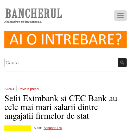
Nefericirea se inventează.
|
BANCI
Revista presei
Sefii Eximbank si CEC Bank au
cele mai mari salarii dintre
angajatii firmelor de stat
Autor:
Bancherul.ro