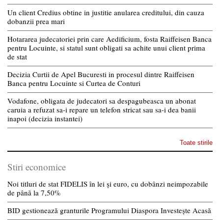
Un client Credius obtine in justitie anularea creditului, din cauza
dobanzii prea mari
Hotararea judecatoriei prin care Aedificium, fosta Raiffeisen Banca
pentru Locuinte, si statul sunt obligati sa achite unui client prima
de stat
Decizia Curtii de Apel Bucuresti in procesul dintre Raiffeisen
Banca pentru Locuinte si Curtea de Conturi
Vodafone, obligata de judecatori sa despagubeasca un abonat
caruia a refuzat sa-i repare un telefon stricat sau sa-i dea banii
inapoi (decizia instantei)
Toate stirile
Stiri economice
Noi titluri de stat FIDELIS în lei și euro, cu dobânzi neimpozabile
de pânã la 7,50%
BID gestionează granturile Programului Diaspora Investește Acasă