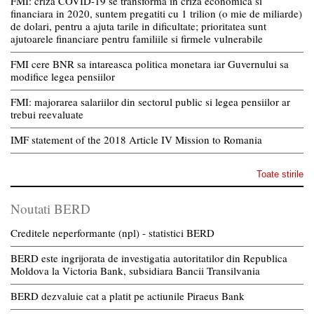
FMI: criza COVID-19 se transforma in criza economica si
financiara in 2020, suntem pregatiti cu 1 trilion (o mie de miliarde)
de dolari, pentru a ajuta tarile in dificultate; prioritatea sunt
ajutoarele financiare pentru familiile si firmele vulnerabile
FMI cere BNR sa intareasca politica monetara iar Guvernului sa
modifice legea pensiilor
FMI: majorarea salariilor din sectorul public si legea pensiilor ar
trebui reevaluate
IMF statement of the 2018 Article IV Mission to Romania
Toate stirile
Noutati BERD
Creditele neperformante (npl) - statistici BERD
BERD este ingrijorata de investigatia autoritatilor din Republica
Moldova la Victoria Bank, subsidiara Bancii Transilvania
BERD dezvaluie cat a platit pe actiunile Piraeus Bank