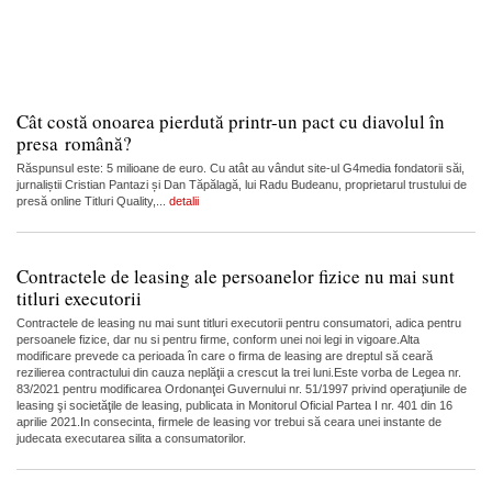
Cât costă onoarea pierdută printr-un pact cu diavolul în
presa română?
Răspunsul este: 5 milioane de euro. Cu atât au vândut site-ul G4media fondatorii săi,
jurnaliștii Cristian Pantazi și Dan Tăpălagă, lui Radu Budeanu, proprietarul trustului de
presă online Titluri Quality,...
detalii
Contractele de leasing ale persoanelor fizice nu mai sunt
titluri executorii
Contractele de leasing nu mai sunt titluri executorii pentru consumatori, adica pentru
persoanele fizice, dar nu si pentru firme, conform unei noi legi in vigoare.Alta
modificare prevede ca perioada în care o firma de leasing are dreptul să ceară
rezilierea contractului din cauza neplăţii a crescut la trei luni.Este vorba de Legea nr.
83/2021 pentru modificarea Ordonanţei Guvernului nr. 51/1997 privind operaţiunile de
leasing şi societăţile de leasing, publicata in Monitorul Oficial Partea I nr. 401 din 16
aprilie 2021.In consecinta, firmele de leasing vor trebui să ceara unei instante de
judecata executarea silita a consumatorilor.