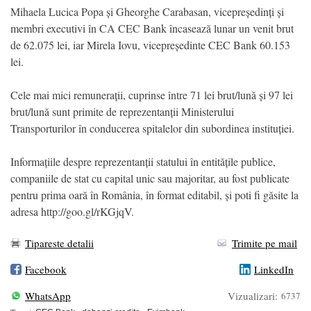
Mihaela Lucica Popa și Gheorghe Carabasan, vicepreședinți și
membri executivi în CA CEC Bank încasează lunar un venit brut
de 62.075 lei, iar Mirela Iovu, vicepreședinte CEC Bank 60.153
lei.
Cele mai mici remunerații, cuprinse între 71 lei brut/lună și 97 lei
brut/lună sunt primite de reprezentanții Ministerului
Transporturilor în conducerea spitalelor din subordinea instituției.
Informațiile despre reprezentanții statului în entitățile publice,
companiile de stat cu capital unic sau majoritar, au fost publicate
pentru prima oară în România, în format editabil, și poti fi găsite la
adresa http://goo.gl/rKGjqV.
Tipareste detalii
Trimite pe mail
Facebook
LinkedIn
WhatsApp
Vizualizari:
6737