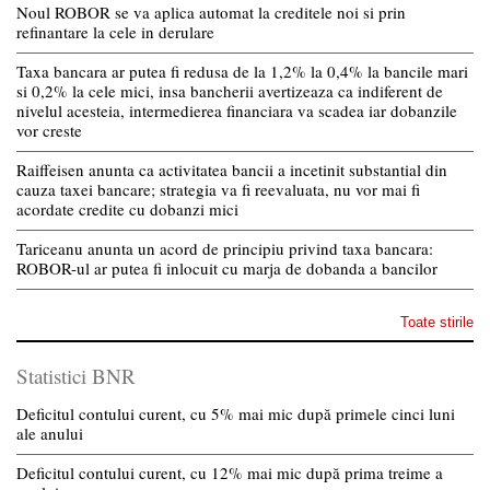
Noul ROBOR se va aplica automat la creditele noi si prin
refinantare la cele in derulare
Taxa bancara ar putea fi redusa de la 1,2% la 0,4% la bancile mari
si 0,2% la cele mici, insa bancherii avertizeaza ca indiferent de
nivelul acesteia, intermedierea financiara va scadea iar dobanzile
vor creste
Raiffeisen anunta ca activitatea bancii a incetinit substantial din
cauza taxei bancare; strategia va fi reevaluata, nu vor mai fi
acordate credite cu dobanzi mici
Tariceanu anunta un acord de principiu privind taxa bancara:
ROBOR-ul ar putea fi inlocuit cu marja de dobanda a bancilor
Toate stirile
Statistici BNR
Deficitul contului curent, cu 5% mai mic după primele cinci luni
ale anului
Deficitul contului curent, cu 12% mai mic după prima treime a