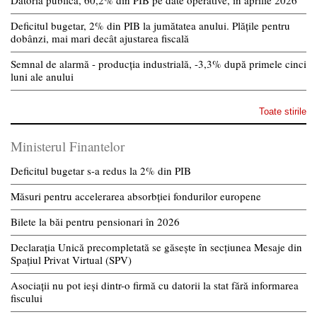
Deficitul bugetar, 2% din PIB la jumătatea anului. Plățile pentru
dobânzi, mai mari decât ajustarea fiscală
Semnal de alarmă - producția industrială, -3,3% după primele cinci
luni ale anului
Toate stirile
Ministerul Finantelor
Deficitul bugetar s-a redus la 2% din PIB
Măsuri pentru accelerarea absorbției fondurilor europene
Bilete la băi pentru pensionari în 2026
Declarația Unică precompletată se găsește în secțiunea Mesaje din
Spațiul Privat Virtual (SPV)
Asociații nu pot ieși dintr-o firmă cu datorii la stat fără informarea
fiscului