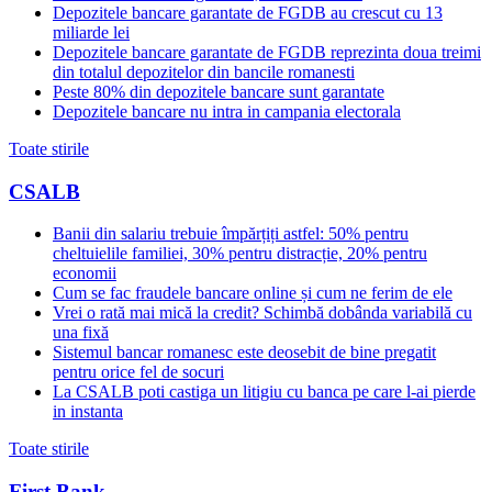
Depozitele bancare garantate de FGDB au crescut cu 13
miliarde lei
Depozitele bancare garantate de FGDB reprezinta doua treimi
din totalul depozitelor din bancile romanesti
Peste 80% din depozitele bancare sunt garantate
Depozitele bancare nu intra in campania electorala
Toate stirile
CSALB
Banii din salariu trebuie împărțiți astfel: 50% pentru
cheltuielile familiei, 30% pentru distracție, 20% pentru
economii
Cum se fac fraudele bancare online și cum ne ferim de ele
Vrei o rată mai mică la credit? Schimbă dobânda variabilă cu
una fixă
Sistemul bancar romanesc este deosebit de bine pregatit
pentru orice fel de socuri
La CSALB poti castiga un litigiu cu banca pe care l-ai pierde
in instanta
Toate stirile
First Bank