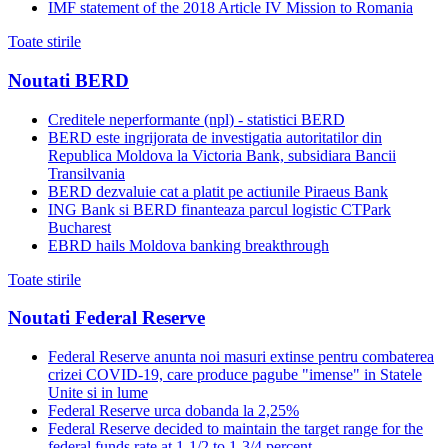
IMF statement of the 2018 Article IV Mission to Romania
Toate stirile
Noutati BERD
Creditele neperformante (npl) - statistici BERD
BERD este ingrijorata de investigatia autoritatilor din
Republica Moldova la Victoria Bank, subsidiara Bancii
Transilvania
BERD dezvaluie cat a platit pe actiunile Piraeus Bank
ING Bank si BERD finanteaza parcul logistic CTPark
Bucharest
EBRD hails Moldova banking breakthrough
Toate stirile
Noutati Federal Reserve
Federal Reserve anunta noi masuri extinse pentru combaterea
crizei COVID-19, care produce pagube "imense" in Statele
Unite si in lume
Federal Reserve urca dobanda la 2,25%
Federal Reserve decided to maintain the target range for the
federal funds rate at 1-1/2 to 1-3/4 percent