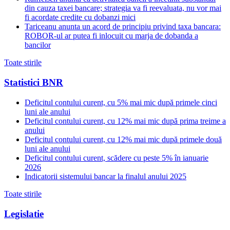
din cauza taxei bancare; strategia va fi reevaluata, nu vor mai
fi acordate credite cu dobanzi mici
Tariceanu anunta un acord de principiu privind taxa bancara:
ROBOR-ul ar putea fi inlocuit cu marja de dobanda a
bancilor
Toate stirile
Statistici BNR
Deficitul contului curent, cu 5% mai mic după primele cinci
luni ale anului
Deficitul contului curent, cu 12% mai mic după prima treime a
anului
Deficitul contului curent, cu 12% mai mic după primele două
luni ale anului
Deficitul contului curent, scădere cu peste 5% în ianuarie
2026
Indicatorii sistemului bancar la finalul anului 2025
Toate stirile
Legislatie