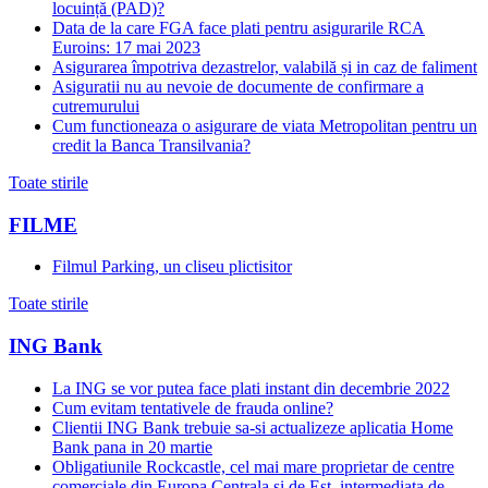
locuință (PAD)?
Data de la care FGA face plati pentru asigurarile RCA
Euroins: 17 mai 2023
Asigurarea împotriva dezastrelor, valabilă și in caz de faliment
Asiguratii nu au nevoie de documente de confirmare a
cutremurului
Cum functioneaza o asigurare de viata Metropolitan pentru un
credit la Banca Transilvania?
Toate stirile
FILME
Filmul Parking, un cliseu plictisitor
Toate stirile
ING Bank
La ING se vor putea face plati instant din decembrie 2022
Cum evitam tentativele de frauda online?
Clientii ING Bank trebuie sa-si actualizeze aplicatia Home
Bank pana in 20 martie
Obligatiunile Rockcastle, cel mai mare proprietar de centre
comerciale din Europa Centrala si de Est, intermediata de