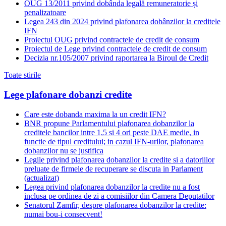
OUG 13/2011 privind dobânda legală remuneratorie și
penalizatoare
Legea 243 din 2024 privind plafonarea dobânzilor la creditele
IFN
Proiectul OUG privind contractele de credit de consum
Proiectul de Lege privind contractele de credit de consum
Decizia nr.105/2007 privind raportarea la Biroul de Credit
Toate stirile
Lege plafonare dobanzi credite
Care este dobanda maxima la un credit IFN?
BNR propune Parlamentului plafonarea dobanzilor la
creditele bancilor intre 1,5 si 4 ori peste DAE medie, in
functie de tipul creditului; in cazul IFN-urilor, plafonarea
dobanzilor nu se justifica
Legile privind plafonarea dobanzilor la credite si a datoriilor
preluate de firmele de recuperare se discuta in Parlament
(actualizat)
Legea privind plafonarea dobanzilor la credite nu a fost
inclusa pe ordinea de zi a comisiilor din Camera Deputatilor
Senatorul Zamfir, despre plafonarea dobanzilor la credite:
numai bou-i consecvent!