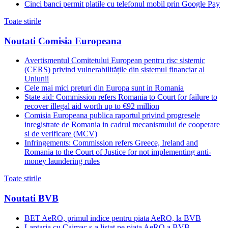
Cinci banci permit platile cu telefonul mobil prin Google Pay
Toate stirile
Noutati Comisia Europeana
Avertismentul Comitetului European pentru risc sistemic
(CERS) privind vulnerabilitățile din sistemul financiar al
Uniunii
Cele mai mici preturi din Europa sunt in Romania
State aid: Commission refers Romania to Court for failure to
recover illegal aid worth up to €92 million
Comisia Europeana publica raportul privind progresele
inregistrate de Romania in cadrul mecanismului de cooperare
si de verificare (MCV)
Infringements: Commission refers Greece, Ireland and
Romania to the Court of Justice for not implementing anti-
money laundering rules
Toate stirile
Noutati BVB
BET AeRO, primul indice pentru piata AeRO, la BVB
Laptaria cu Caimac s-a listat pe piata AeRO a BVB