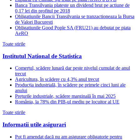
Banca Transilvania plateste un dividend brut pe actiune de
0,17 lei din profitul pe 2018
Obligatiunile Bancii Transilvania se tranzactioneaza la Bursa
de Valori Bucuresti
Obligatiunile Good Pople SA (FRU21) au debutat pe piata
AeRO
Toate stirile
Institutul National de Statistica
Comerțul, scădere lunară dar peste nivelul cumulat de anul
trecut
Agricultura, în scădere cu 4,3% anul trecut
Producția industrială, în scădere pe primele cinci luni ale
anului
Prețurile industriale, scădere marginală în mai 2025
România, la 78% din PIB-ul mediu pe locuitor al UE
Toate stirile
Informatii utile asigurari
Pot fi amendat dacă nu am asigurare obligatorie pentru