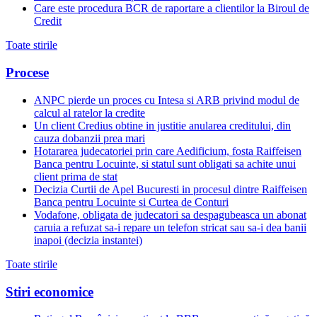
Care este procedura BCR de raportare a clientilor la Biroul de
Credit
Toate stirile
Procese
ANPC pierde un proces cu Intesa si ARB privind modul de
calcul al ratelor la credite
Un client Credius obtine in justitie anularea creditului, din
cauza dobanzii prea mari
Hotararea judecatoriei prin care Aedificium, fosta Raiffeisen
Banca pentru Locuinte, si statul sunt obligati sa achite unui
client prima de stat
Decizia Curtii de Apel Bucuresti in procesul dintre Raiffeisen
Banca pentru Locuinte si Curtea de Conturi
Vodafone, obligata de judecatori sa despagubeasca un abonat
caruia a refuzat sa-i repare un telefon stricat sau sa-i dea banii
inapoi (decizia instantei)
Toate stirile
Stiri economice