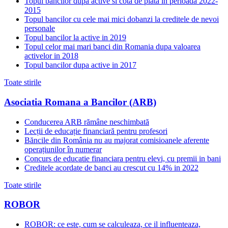
Topul bancilor dupa active si cota de piata in perioada 2022-
2015
Topul bancilor cu cele mai mici dobanzi la creditele de nevoi
personale
Topul bancilor la active in 2019
Topul celor mai mari banci din Romania dupa valoarea
activelor in 2018
Topul bancilor dupa active in 2017
Toate stirile
Asociatia Romana a Bancilor (ARB)
Conducerea ARB rămâne neschimbată
Lecții de educație financiară pentru profesori
Băncile din România nu au majorat comisioanele aferente
operațiunilor în numerar
Concurs de educatie financiara pentru elevi, cu premii in bani
Creditele acordate de banci au crescut cu 14% in 2022
Toate stirile
ROBOR
ROBOR: ce este, cum se calculeaza, ce il influenteaza,