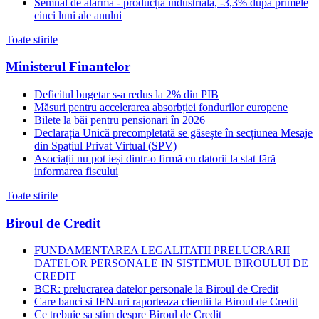
Semnal de alarmă - producția industrială, -3,3% după primele
cinci luni ale anului
Toate stirile
Ministerul Finantelor
Deficitul bugetar s-a redus la 2% din PIB
Măsuri pentru accelerarea absorbției fondurilor europene
Bilete la băi pentru pensionari în 2026
Declarația Unică precompletată se găsește în secțiunea Mesaje
din Spațiul Privat Virtual (SPV)
Asociații nu pot ieși dintr-o firmă cu datorii la stat fără
informarea fiscului
Toate stirile
Biroul de Credit
FUNDAMENTAREA LEGALITATII PRELUCRARII
DATELOR PERSONALE IN SISTEMUL BIROULUI DE
CREDIT
BCR: prelucrarea datelor personale la Biroul de Credit
Care banci si IFN-uri raporteaza clientii la Biroul de Credit
Ce trebuie sa stim despre Biroul de Credit