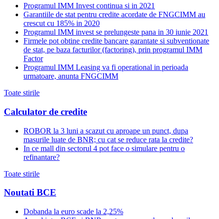
Programul IMM Invest continua si in 2021
Garantiile de stat pentru credite acordate de FNGCIMM au
crescut cu 185% in 2020
Programul IMM invest se prelungeste pana in 30 iunie 2021
Firmele pot obtine credite bancare garantate si subventionate
de stat, pe baza facturilor (factoring), prin programul IMM
Factor
Programul IMM Leasing va fi operational in perioada
urmatoare, anunta FNGCIMM
Toate stirile
Calculator de credite
ROBOR la 3 luni a scazut cu aproape un punct, dupa
masurile luate de BNR; cu cat se reduce rata la credite?
In ce mall din sectorul 4 pot face o simulare pentru o
refinantare?
Toate stirile
Noutati BCE
Dobanda la euro scade la 2,25%