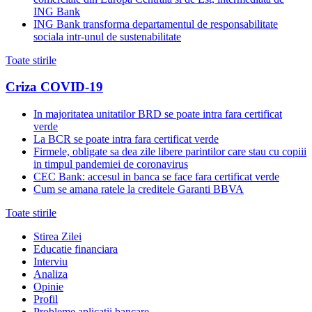
ING Bank
ING Bank transforma departamentul de responsabilitate
sociala intr-unul de sustenabilitate
Toate stirile
Criza COVID-19
In majoritatea unitatilor BRD se poate intra fara certificat
verde
La BCR se poate intra fara certificat verde
Firmele, obligate sa dea zile libere parintilor care stau cu copiii
in timpul pandemiei de coronavirus
CEC Bank: accesul in banca se face fara certificat verde
Cum se amana ratele la creditele Garanti BBVA
Toate stirile
Stirea Zilei
Educatie financiara
Interviu
Analiza
Opinie
Profil
Probleme aplicații bancare