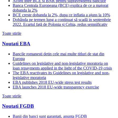
Acord intre BCE si BNR pentru supravegherea bancilor
Banca Centrala Europeana (BCE) explica de ce a majorat
dobanda la 2%
BCE creste dobanda la 2%, dupa ce inflatia a ajuns la 10%
Dobânda pe termen lung a continuat să scadă in septembrie
2022. Ecartul față de Polonia și Cehia, redus semnificativ
Toate stirile
Noutati EBA
Bancile romanesti detin cele mai multe titluri de stat din
Europa
Guidelines on legislative and non-legislative moratoria on
loan repayments applied in the light of the COVID-19 crisis
The EBA reactivates its Guidelines on legislative and non-
legislative moratoria
EBA publishes 2018 EU-wide stress test results
EBA launches 2018 EU-wide transparency exercise
Toate stirile
Noutati FGDB
Banii din banci sunt garantati, anunta FGDB