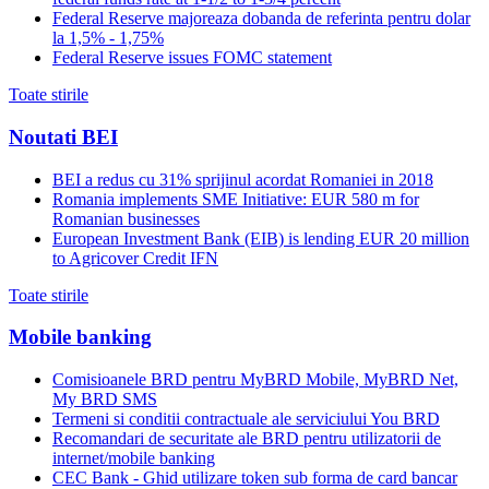
Federal Reserve majoreaza dobanda de referinta pentru dolar
la 1,5% - 1,75%
Federal Reserve issues FOMC statement
Toate stirile
Noutati BEI
BEI a redus cu 31% sprijinul acordat Romaniei in 2018
Romania implements SME Initiative: EUR 580 m for
Romanian businesses
European Investment Bank (EIB) is lending EUR 20 million
to Agricover Credit IFN
Toate stirile
Mobile banking
Comisioanele BRD pentru MyBRD Mobile, MyBRD Net,
My BRD SMS
Termeni si conditii contractuale ale serviciului You BRD
Recomandari de securitate ale BRD pentru utilizatorii de
internet/mobile banking
CEC Bank - Ghid utilizare token sub forma de card bancar