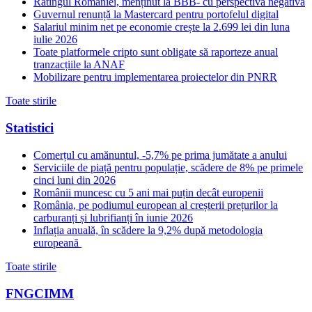
Ratingul României, menținut la BBB- cu perspectivă negativă
Guvernul renunță la Mastercard pentru portofelul digital
Salariul minim net pe economie crește la 2.699 lei din luna
iulie 2026
Toate platformele cripto sunt obligate să raporteze anual
tranzacțiile la ANAF
Mobilizare pentru implementarea proiectelor din PNRR
Toate stirile
Statistici
Comerțul cu amănuntul, -5,7% pe prima jumătate a anului
Serviciile de piață pentru populație, scădere de 8% pe primele
cinci luni din 2026
Românii muncesc cu 5 ani mai puțin decât europenii
România, pe podiumul european al creșterii prețurilor la
carburanți și lubrifianți în iunie 2026
Inflația anuală, în scădere la 9,2% după metodologia
europeană
Toate stirile
FNGCIMM