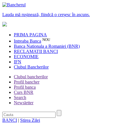
Lauda mă rușinează, fiindcă o cerșesc în ascuns.
PRIMA PAGINA
NOU
Intreaba Banca
Banca Nationala a Romaniei (BNR)
RECLAMATII BANCI
ECONOMIE
IFN
Clubul Bancherilor
Clubul bancherilor
Profil bancher
Profil banca
Curs BNR
Search
Newsletter
BANCI
|
Stirea Zilei