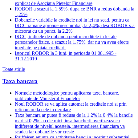
explicat de Asociatia Pietelor Financiare
ROBOR a scazut la 1,59%, dupa ce BNR a redus dobanda la
1,25%
Dobanzile variabile la creditele noi in lei nu scad, pentru ca
IRCC ramane aproape neschimbat, la 2,4%, desi ROBOR s-a
micsorat cu un punct, la 2,2%
IRCC, indicele de dobanda pentru creditele in lei ale
persoanelor fizice, a scazut la 1,75%, dar nu va avea efecte
imediate pe piata creditarii
Istoricul ROBOR la 3 luni, in perioada 01.08.1995 -
31.12.2019
Toate stirile
Taxa bancara
Normele metodologice pentru aplicarea taxei bancare,
publicate de Ministerul Finantelor
Noul ROBOR se va aplica automat la creditele noi si prin
refinantare la cele in derulare
Taxa bancara ar putea fi redusa de la 1,2% la 0,4% la bancile
mari si 0,2% la cele mici, insa bancherii avertizeaza ca
indiferent de nivelul acesteia, intermedierea financiara va
scadea iar dobanzile vor creste
Raiffeisen anunta ca activitatea bancii a incetinit substantial