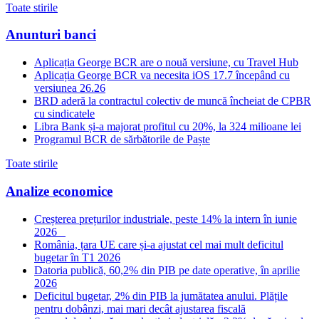
Toate stirile
Anunturi banci
Aplicația George BCR are o nouă versiune, cu Travel Hub
Aplicația George BCR va necesita iOS 17.7 începând cu
versiunea 26.26
BRD aderă la contractul colectiv de muncă încheiat de CPBR
cu sindicatele
Libra Bank și-a majorat profitul cu 20%, la 324 milioane lei
Programul BCR de sărbătorile de Paște
Toate stirile
Analize economice
Creșterea prețurilor industriale, peste 14% la intern în iunie
2026
România, țara UE care și-a ajustat cel mai mult deficitul
bugetar în T1 2026
Datoria publică, 60,2% din PIB pe date operative, în aprilie
2026
Deficitul bugetar, 2% din PIB la jumătatea anului. Plățile
pentru dobânzi, mai mari decât ajustarea fiscală