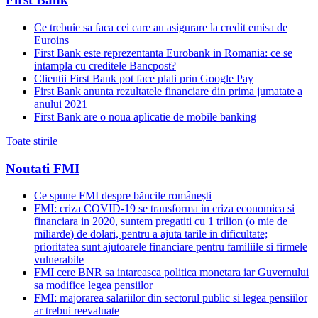
Ce trebuie sa faca cei care au asigurare la credit emisa de
Euroins
First Bank este reprezentanta Eurobank in Romania: ce se
intampla cu creditele Bancpost?
Clientii First Bank pot face plati prin Google Pay
First Bank anunta rezultatele financiare din prima jumatate a
anului 2021
First Bank are o noua aplicatie de mobile banking
Toate stirile
Noutati FMI
Ce spune FMI despre băncile românești
FMI: criza COVID-19 se transforma in criza economica si
financiara in 2020, suntem pregatiti cu 1 trilion (o mie de
miliarde) de dolari, pentru a ajuta tarile in dificultate;
prioritatea sunt ajutoarele financiare pentru familiile si firmele
vulnerabile
FMI cere BNR sa intareasca politica monetara iar Guvernului
sa modifice legea pensiilor
FMI: majorarea salariilor din sectorul public si legea pensiilor
ar trebui reevaluate