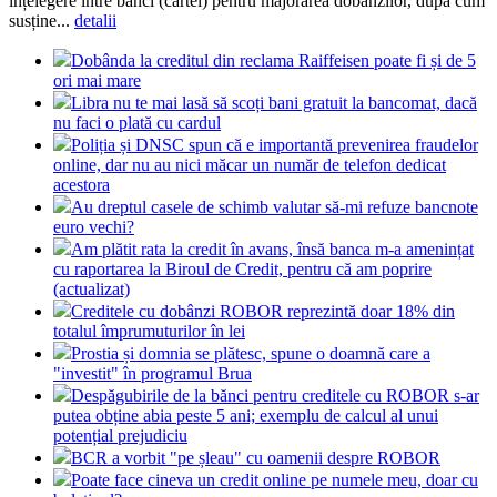
înțelegere între bănci (cartel) pentru majorarea dobânzilor, după cum
susține...
detalii
Dobânda la creditul din reclama Raiffeisen poate fi și de 5
ori mai mare
Libra nu te mai lasă să scoți bani gratuit la bancomat, dacă
nu faci o plată cu cardul
Poliția și DNSC spun că e importantă prevenirea fraudelor
online, dar nu au nici măcar un număr de telefon dedicat
acestora
Au dreptul casele de schimb valutar să-mi refuze bancnote
euro vechi?
Am plătit rata la credit în avans, însă banca m-a amenințat
cu raportarea la Biroul de Credit, pentru că am poprire
(actualizat)
Creditele cu dobânzi ROBOR reprezintă doar 18% din
totalul împrumuturilor în lei
Prostia și domnia se plătesc, spune o doamnă care a
"investit" în programul Brua
Despăgubirile de la bănci pentru creditele cu ROBOR s-ar
putea obține abia peste 5 ani; exemplu de calcul al unui
potențial prejudiciu
BCR a vorbit "pe șleau" cu oamenii despre ROBOR
Poate face cineva un credit online pe numele meu, doar cu